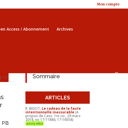
Mon compte
en Access / Abonnement
Archives
Sommaire
] -->
as
ARTICLES
r
R. BIGOT,
Le radeau de la faute
intentionnelle inassurable
(A
propos de Cass. 1re civ., 29 mars
2018, no 17-11886, 17-16558)
, PB
article offert