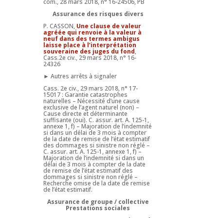
com., 28 mars 2018, n° 16-24506, PB
Assurance des risques divers
P. CASSON,
Une clause de valeur
agréée qui renvoie à la valeur à
neuf dans des termes ambigus
laisse place à l’interprétation
souveraine des juges du fond
,
Cass.2e civ., 29 mars 2018, n° 16-
24326
► Autres arrêts à signaler
Cass. 2e civ., 29 mars 2018, n° 17-
15017 : Garantie catastrophes
naturelles – Nécessité d’une cause
exclusive de l’agent naturel (non) –
Cause directe et déterminante
suffisante (oui). C. assur. art. A. 125-1,
annexe 1, f) – Majoration de l’indemnité
si dans un délai de 3 mois à compter
de la date de remise de l’état estimatif
des dommages si sinistre non réglé –
C. assur. art. A. 125-1, annexe 1, f) –
Majoration de l’indemnité si dans un
délai de 3 mois à compter de la date
de remise de l’état estimatif des
dommages si sinistre non réglé –
Recherche omise de la date de remise
de l’état estimatif.
Assurance de groupe / collective
Prestations sociales