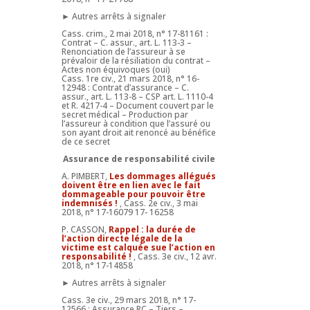
► Autres arrêts à signaler
Cass. crim., 2 mai 2018, n° 17-81161 :
Contrat – C. assur., art. L. 113-3 –
Renonciation de l’assureur à se
prévaloir de la résiliation du contrat –
Actes non équivoques (oui)
Cass. 1re civ., 21 mars 2018, n° 16-
12948 : Contrat d’assurance – C.
assur., art. L. 113-8 – CSP art. L. 1110-4
et R. 4217-4 – Document couvert par le
secret médical – Production par
l’assureur à condition que l’assuré ou
son ayant droit ait renoncé au bénéfice
de ce secret
Assurance de responsabilité civile
A. PIMBERT,
Les dommages allégués
doivent être en lien avec le fait
dommageable pour pouvoir être
indemnisés !
, Cass. 2e civ., 3 mai
2018, n° 17-16079 17- 16258
P. CASSON,
Rappel : la durée de
l’action directe légale de la
victime est calquée sue l’action en
responsabilité !
, Cass. 3e civ., 12 avr.
2018, n° 17-14858
► Autres arrêts à signaler
Cass. 3e civ., 29 mars 2018, n° 17-
12566 : Assurance RC – Tiers –