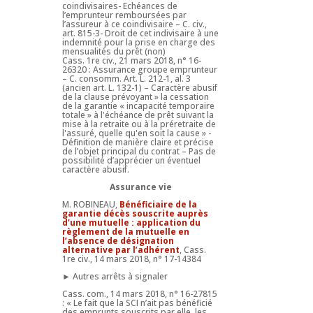
coindivisaires- Echéances de
l’emprunteur remboursées par
l’assureur à ce coindivisaire – C. civ.,
art. 815-3- Droit de cet indivisaire à une
indemnité pour la prise en charge des
mensualités du prêt (non)
Cass. 1re civ., 21 mars 2018, n° 16-
26320 : Assurance groupe emprunteur
– C. consomm. Art. L. 212-1, al. 3
(ancien art. L. 132-1) – Caractère abusif
de la clause prévoyant » la cessation
de la garantie « incapacité temporaire
totale » à l'échéance de prêt suivant la
mise à la retraite ou à la préretraite de
l'assuré, quelle qu'en soit la cause » -
Définition de manière claire et précise
de l’objet principal du contrat – Pas de
possibilité d’apprécier un éventuel
caractère abusif.
Assurance vie
M. ROBINEAU,
Bénéficiaire de la
garantie décès souscrite auprès
d’une mutuelle : application du
règlement de la mutuelle en
l’absence de désignation
alternative par l’adhérent
, Cass.
1re civ., 14 mars 2018, n° 17-14384
► Autres arrêts à signaler
Cass. com., 14 mars 2018, n° 16-27815
: « Le fait que la SCI n’ait pas bénéficié
des emprunts souscrits par elle, les