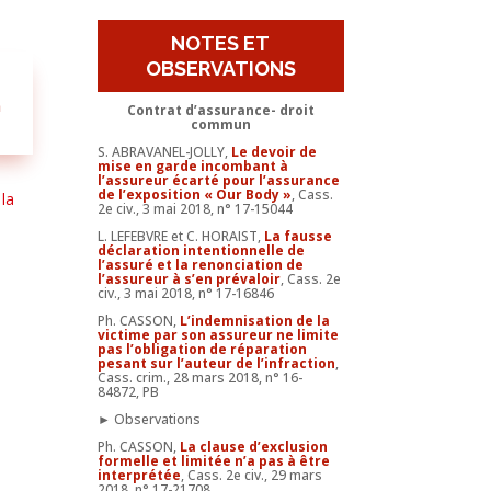
NOTES ET
OBSERVATIONS
n
Contrat d’assurance- droit
commun
S. ABRAVANEL-JOLLY,
Le devoir de
mise en garde incombant à
l’assureur écarté pour l’assurance
de l’exposition « Our Body »
, Cass.
 la
2e civ., 3 mai 2018, n° 17-15044
L. LEFEBVRE et C. HORAIST,
La fausse
déclaration intentionnelle de
l’assuré et la renonciation de
l’assureur à s’en prévaloir
, Cass. 2e
civ., 3 mai 2018, n° 17-16846
Ph. CASSON,
L’indemnisation de la
victime par son assureur ne limite
pas l’obligation de réparation
pesant sur l’auteur de l’infraction
,
Cass. crim., 28 mars 2018, n° 16-
84872, PB
► Observations
Ph. CASSON,
La clause d’exclusion
formelle et limitée n’a pas à être
interprétée
, Cass. 2e civ., 29 mars
2018, n° 17-21708