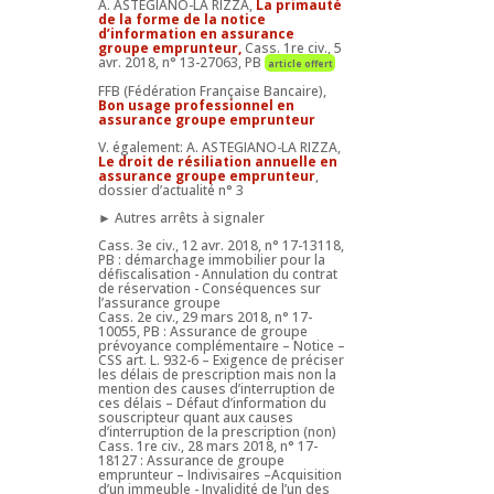
A. ASTEGIANO-LA RIZZA,
La primauté
de la forme de la notice
d’information en assurance
groupe emprunteur,
Cass. 1re civ., 5
avr. 2018, n° 13-27063, PB
article offert
FFB (Fédération Française Bancaire),
Bon usage professionnel en
assurance groupe emprunteur
V. également: A. ASTEGIANO-LA RIZZA,
Le droit de résiliation annuelle en
assurance groupe emprunteur
,
dossier d’actualité n° 3
► Autres arrêts à signaler
Cass. 3e civ., 12 avr. 2018, n° 17-13118,
PB : démarchage immobilier pour la
défiscalisation - Annulation du contrat
de réservation - Conséquences sur
l’assurance groupe
Cass. 2e civ., 29 mars 2018, n° 17-
10055, PB : Assurance de groupe
prévoyance complémentaire – Notice –
CSS art. L. 932-6 – Exigence de préciser
les délais de prescription mais non la
mention des causes d’interruption de
ces délais – Défaut d’information du
souscripteur quant aux causes
d’interruption de la prescription (non)
Cass. 1re civ., 28 mars 2018, n° 17-
18127 : Assurance de groupe
emprunteur – Indivisaires –Acquisition
d’un immeuble - Invalidité de l’un des