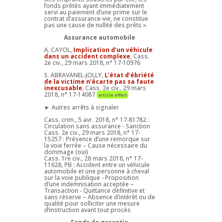
fonds prêtés ayant immédiatement
servi au paiement d’une prime sur le
contrat d’assurance-vie, ne constitue
pas une cause de nullité des prêts ».
Assurance automobile
A. CAYOL,
Implication d’un véhicule
dans un accident complexe
, Cass.
2e civ., 29 mars 2018, n° 17-10976
S. ABRAVANEL-JOLLY,
L’état d’ébriété
de la victime n’écarte pas sa faute
inexcusable
, Cass. 2e civ., 29 mars
2018, n° 17-14087
article offert
► Autres arrêts à signaler
Cass. crim., 5 avr. 2018, n° 17-81782 :
Circulation sans assurance - Sanction
Cass. 2e civ., 29 mars 2018, n° 17-
15257 : Présence d’une remorque sur
la voie ferrée – Cause nécessaire du
dommage (oui)
Cass. 1re civ., 28 mars 2018, n° 17-
11628, PB : Accident entre un véhicule
automobile et une personne à cheval
sur la voie publique - Proposition
d’une indemnisation acceptée –
Transaction - Quittance définitive et
sans réserve – Absence d’intérêt ou de
qualité pour solliciter une mesure
d’instruction avant tout procès