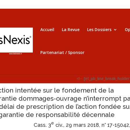
Accueil
La Revue
Les Dossiers
Op
Partenariat / Sponsor
<!-- [et_pb_line_break_holder
action intentée sur le fondement de la
rantie dommages-ouvrage n’interrompt p
 délai de prescription de l’action fondée su
 garantie de responsabilité décennale
e
Cass. 3
civ., 29 mars 2018, n° 17-15042