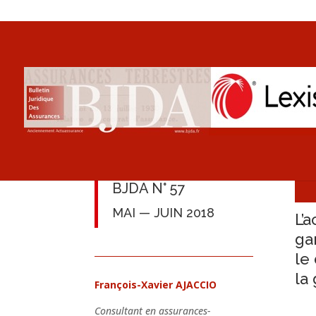
BJDA N° 57
MAI — JUIN 2018
L’
ga
le
la
François-Xavier AJACCIO
Consultant en assurances-