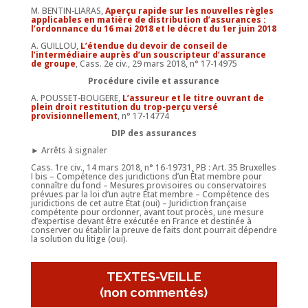
M. BENTIN-LIARAS,
Aperçu rapide sur les nouvelles règles
applicables en matière de distribution d’assurances :
l’ordonnance du 16 mai 2018 et le décret du 1er juin 2018
A. GUILLOU,
L’étendue du devoir de conseil de
l’intermédiaire auprès d’un souscripteur d’assurance
de groupe
, Cass. 2e civ., 29 mars 2018, n° 17-14975
Procédure civile et assurance
A. POUSSET-BOUGERE,
L’assureur et le titre ouvrant de
plein droit restitution du trop-perçu versé
provisionnellement
, n° 17-14774
DIP des assurances
► Arrêts à signaler
Cass. 1re civ., 14 mars 2018, n° 16-19731, PB : Art. 35 Bruxelles
I bis – Compétence des juridictions d’un État membre pour
connaître du fond – Mesures provisoires ou conservatoires
prévues par la loi d’un autre État membre – Compétence des
juridictions de cet autre État (oui) – Juridiction française
compétente pour ordonner, avant tout procès, une mesure
d’expertise devant être exécutée en France et destinée à
conserver ou établir la preuve de faits dont pourrait dépendre
la solution du litige (oui).
TEXTES-VEILLE
(non commentés)