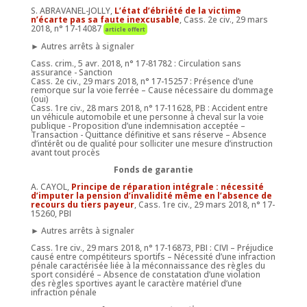
S. ABRAVANEL-JOLLY,
L’état d’ébriété de la victime
n’écarte pas sa faute inexcusable
, Cass. 2e civ., 29 mars
2018, n° 17-14087
article offert
► Autres arrêts à signaler
Cass. crim., 5 avr. 2018, n° 17-81782 : Circulation sans
assurance - Sanction
Cass. 2e civ., 29 mars 2018, n° 17-15257 : Présence d’une
remorque sur la voie ferrée – Cause nécessaire du dommage
(oui)
Cass. 1re civ., 28 mars 2018, n° 17-11628, PB : Accident entre
un véhicule automobile et une personne à cheval sur la voie
publique - Proposition d’une indemnisation acceptée –
Transaction - Quittance définitive et sans réserve – Absence
d’intérêt ou de qualité pour solliciter une mesure d’instruction
avant tout procès
Fonds de garantie
A. CAYOL,
Principe de réparation intégrale : nécessité
d’imputer la pension d’invalidité même en l’absence de
recours du tiers payeur
, Cass. 1re civ., 29 mars 2018, n° 17-
15260, PBI
► Autres arrêts à signaler
Cass. 1re civ., 29 mars 2018, n° 17-16873, PBI : CIVI – Préjudice
causé entre compétiteurs sportifs – Nécessité d’une infraction
pénale caractérisée liée à la méconnaissance des règles du
sport considéré – Absence de constatation d’une violation
des règles sportives ayant le caractère matériel d’une
infraction pénale