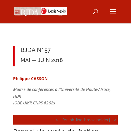
BJDA N° 57
MAI — JUIN 2018
Philippe CASSON
Maître de conférences à l’Université de Haute-Alsace,
HDR
IODE UMR CNRS 6262s
<!-- [et_pb_line_break_holder] -->