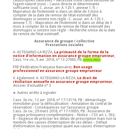
catastrophes naturelles – Nécessité d’une cause exclusive de
l’agent naturel (non) – Cause directe et déterminante
suffisante (oui). C. assur. art. A. 125-1, annexe 1, f) –
Majoration de l’indemnité si dans un délai de 3 mois à
compter de la date de remise de l’état estimatif des
dommages si sinistre non réglé –C. assur. art. A. 125-1,
annexe 1, f) – Majoration de l’indemnité si dans un délai de 3
mois à compter de la date de remise de l’état estimatif des
dommages si sinistre non réglé – Recherche omise de la date
de remise de l’état estimatif.
Assurance de groupe / collective
Prestations sociales
A. ASTEGIANO-LA RIZZA,
La primauté de la forme de la
notice d’information en assurance groupe emprunteur,
Cass. 1re civ., 5 avr. 2018, n° 13-27063, PB
article offert
FFB (Fédération Française Bancaire),
Bon usage
professionnel en assurance groupe emprunteur
V. également: A. ASTEGIANO-LA RIZZA,
Le droit de
résiliation annuelle en assurance groupe emprunteur
,
dossier d’actualité n° 3
► Autres arrêts à signaler
Cass. 3e civ., 12 avr. 2018, n° 17-13118, PB : démarchage
immobilier pour la défiscalisation - Annulation du contrat de
réservation - Conséquences sur l’assurance groupe
Cass. 2e civ., 29 mars 2018, n° 17-10055, PB : Assurance de
groupe prévoyance complémentaire – Notice – CSS art. L. 932-
6 – Exigence de préciser les délais de prescription mais non la
mention des causes d’interruption de ces délais – Défaut
d’information du souscripteur quant aux causes d’interruption