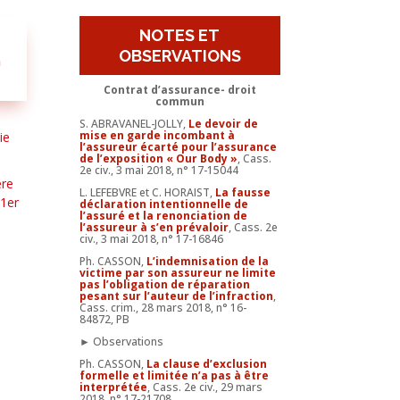
NOTES ET
OBSERVATIONS
n
Contrat d’assurance- droit
commun
S. ABRAVANEL-JOLLY,
Le devoir de
mise en garde incombant à
ie
l’assureur écarté pour l’assurance
de l’exposition « Our Body »
, Cass.
2e civ., 3 mai 2018, n° 17-15044
ère
L. LEFEBVRE et C. HORAIST,
La fausse
 1er
déclaration intentionnelle de
l’assuré et la renonciation de
l’assureur à s’en prévaloir
, Cass. 2e
civ., 3 mai 2018, n° 17-16846
Ph. CASSON,
L’indemnisation de la
victime par son assureur ne limite
pas l’obligation de réparation
pesant sur l’auteur de l’infraction
,
Cass. crim., 28 mars 2018, n° 16-
84872, PB
► Observations
Ph. CASSON,
La clause d’exclusion
formelle et limitée n’a pas à être
interprétée
, Cass. 2e civ., 29 mars
2018, n° 17-21708