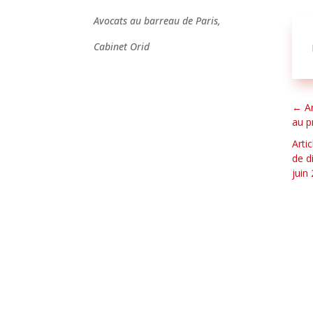
Avocats au barreau de Paris,
Cabinet Orid
←
A
au p
Arti
de d
juin