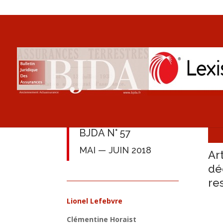
BJDA N° 57
MAI — JUIN 2018
Ar
dé
re
Lionel Lefebvre
Clémentine Horaist