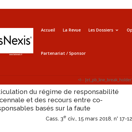
Accueil
La Revue
Les Dossiers
Op
Partenariat / Sponsor
<!-- [et_pb_line_break_holder
ticulation du régime de responsabilité
cennale et des recours entre co-
sponsables basés sur la faute
e
Cass. 3
civ., 15 mars 2018, n° 17-1