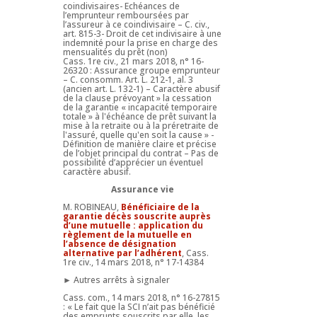
coindivisaires- Echéances de
l’emprunteur remboursées par
l’assureur à ce coindivisaire – C. civ.,
art. 815-3- Droit de cet indivisaire à une
indemnité pour la prise en charge des
mensualités du prêt (non)
Cass. 1re civ., 21 mars 2018, n° 16-
26320 : Assurance groupe emprunteur
– C. consomm. Art. L. 212-1, al. 3
(ancien art. L. 132-1) – Caractère abusif
de la clause prévoyant » la cessation
de la garantie « incapacité temporaire
totale » à l'échéance de prêt suivant la
mise à la retraite ou à la préretraite de
l'assuré, quelle qu'en soit la cause » -
Définition de manière claire et précise
de l’objet principal du contrat – Pas de
possibilité d’apprécier un éventuel
caractère abusif.
Assurance vie
M. ROBINEAU,
Bénéficiaire de la
garantie décès souscrite auprès
d’une mutuelle : application du
règlement de la mutuelle en
l’absence de désignation
alternative par l’adhérent
, Cass.
1re civ., 14 mars 2018, n° 17-14384
► Autres arrêts à signaler
Cass. com., 14 mars 2018, n° 16-27815
: « Le fait que la SCI n’ait pas bénéficié
des emprunts souscrits par elle, les