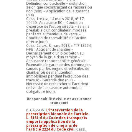
Définition contractuelle – distinction
selon que cocontractant de l’assuré ou
non (non) – Application de la garantie
(oui)
Cass. 1re civ., 14 mars 2018, n° 17-
14440 : Assurance RC – Condition
d’exercice de l’action directe – Saisine
préalable d’un conciliateur imposée
par l’acte authentique de vente –
Condition de recevabilité de l’action
directe (non)
Cass. 2e civ., 8 mars 2018, n°17-13554,
F-PB : Accident de chantier –
Déchargement d'un bloc béton au
moyen de la grue d'un camion –
Assurance responsabilité générale –
Extension de garantie des dommages
causés par les engins et véhicules de
chantier ou de manutention
immobilisés pendant l'exécution des
travaux – Garantie due (oui) –
Nécessité de rechercher si l'accident
relève de l'assurance automobile
obligatoire (non).
Responsabilité civile et assurance
transport
P. CASSON,
L’interversion de la
prescription biennale de l’article
L. 5131-6 du Code des transports
emporte application de la
prescription de cinq ans de
l’article 2224 du Code civil
, Cass.