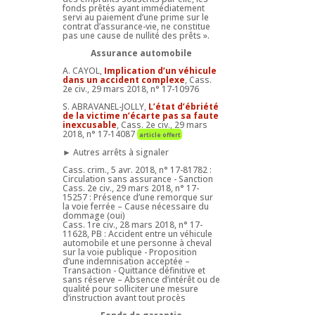
fonds prêtés ayant immédiatement
servi au paiement d’une prime sur le
contrat d’assurance-vie, ne constitue
pas une cause de nullité des prêts ».
Assurance automobile
A. CAYOL,
Implication d’un véhicule
dans un accident complexe
, Cass.
2e civ., 29 mars 2018, n° 17-10976
S. ABRAVANEL-JOLLY,
L’état d’ébriété
de la victime n’écarte pas sa faute
inexcusable
, Cass. 2e civ., 29 mars
2018, n° 17-14087
article offert
► Autres arrêts à signaler
Cass. crim., 5 avr. 2018, n° 17-81782 :
Circulation sans assurance - Sanction
Cass. 2e civ., 29 mars 2018, n° 17-
15257 : Présence d’une remorque sur
la voie ferrée – Cause nécessaire du
dommage (oui)
Cass. 1re civ., 28 mars 2018, n° 17-
11628, PB : Accident entre un véhicule
automobile et une personne à cheval
sur la voie publique - Proposition
d’une indemnisation acceptée –
Transaction - Quittance définitive et
sans réserve – Absence d’intérêt ou de
qualité pour solliciter une mesure
d’instruction avant tout procès