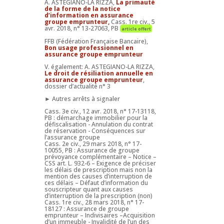
A. ASTEGIANO-LA RIZZA,
La primauté
de la forme de la notice
d’information en assurance
groupe emprunteur,
Cass. 1re civ., 5
avr. 2018, n° 13-27063, PB
article offert
FFB (Fédération Française Bancaire),
Bon usage professionnel en
assurance groupe emprunteur
V. également: A. ASTEGIANO-LA RIZZA,
Le droit de résiliation annuelle en
assurance groupe emprunteur
,
dossier d’actualité n° 3
► Autres arrêts à signaler
Cass. 3e civ., 12 avr. 2018, n° 17-13118,
PB : démarchage immobilier pour la
défiscalisation - Annulation du contrat
de réservation - Conséquences sur
l’assurance groupe
Cass. 2e civ., 29 mars 2018, n° 17-
10055, PB : Assurance de groupe
prévoyance complémentaire – Notice –
CSS art. L. 932-6 – Exigence de préciser
les délais de prescription mais non la
mention des causes d’interruption de
ces délais – Défaut d’information du
souscripteur quant aux causes
d’interruption de la prescription (non)
Cass. 1re civ., 28 mars 2018, n° 17-
18127 : Assurance de groupe
emprunteur – Indivisaires –Acquisition
d’un immeuble - Invalidité de l’un des