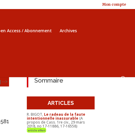
Mon compte
en Access / Abonnement
Archives
Sommaire
] -->
ARTICLES
R. BIGOT,
Le radeau de la faute
intentionnelle inassurable
(A
2581
propos de Cass. 1re civ., 29 mars
2018, no 17-11886, 17-16558)
article offert