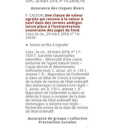
com., 28 mars 2018, n° 16-24506, PB
Assurance des risques divers
P. CASSON,
Une clause de valeur
agréée qui renvoie à la valeur à
neuf dans des termes ambigus
laisse place à l’interprétation
souveraine des juges du fond
,
Cass.2e civ., 29 mars 2018, n° 16-
24326
► Autres arrêts à signaler
Cass. 2e civ., 29 mars 2018, n° 17-
15017 : Garantie catastrophes
naturelles – Nécessité d’une cause
exclusive de l’agent naturel (non) –
Cause directe et déterminante
suffisante (oui). C. assur. art. A. 125-1,
annexe 1, f) – Majoration de l’indemnité
si dans un délai de 3 mois à compter
de la date de remise de l’état estimatif
des dommages si sinistre non réglé –
C. assur. art. A. 125-1, annexe 1, f) –
Majoration de l’indemnité si dans un
délai de 3 mois à compter de la date
de remise de l’état estimatif des
dommages si sinistre non réglé –
Recherche omise de la date de remise
de l’état estimatif.
Assurance de groupe / collective
Prestations sociales