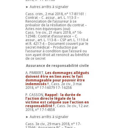
► Autres arrêts à signaler
Cass. crim., 2 mai 2018, n° 17-81161 :
Contrat – C. assur., art. L. 113-3 –
Renonciation de l’assureur à se
prévaloir de la résiliation du contrat –
Actes non équivoques (oui)
Cass. 1re civ., 21 mars 2018, n° 16-
12948 : Contrat d’assurance – C.
assur., art. L. 113-8 – CSP art. L. 1110-4
et R. 4217-4 – Document couvert par le
secret médical – Production par
l’assureur à condition que l’assuré ou
son ayant droit ait renoncé au bénéfice
de ce secret
Assurance de responsabilité civile
A. PIMBERT,
Les dommages allégués
doivent être en lien avec le fait
dommageable pour pouvoir être
indemnisés !
, Cass. 2e civ., 3 mai
2018, n° 17-16079 17- 16258
P. CASSON,
Rappel : la durée de
l’action directe légale de la
victime est calquée sue l’action en
responsabilité !
, Cass. 3e civ., 12 avr.
2018, n° 17-14858
► Autres arrêts à signaler
Cass. 3e civ., 29 mars 2018, n° 17-
12566 : Assurance RC – Tiers –