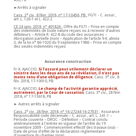
►Arrêts à signaler
e
Cass. 2
civ., 8 févr. 2018, n°
17-10456, PB :
FGTI - C. assur.,
art. L. 126-1 et L. 422-2
CE 24 janv. 2018, n° 401826 :
Offre du FGTI – Prise en compte
des indemnités de toute nature reçues ou à recevoir d'autres
débiteurs – Article R. 422-8 du code des assurances –
Abrogation partielle (non) – Application de l’article 9-II, alinéa
3, de la loi n° 86-1020 du 9 septembre 1986 – Prise en compte
des seules indemnités reçues
Assurance construction
Fr-X. AJACCIO,
Si l’assuré peut utilement déclarer un
sinistre dans les deux ans de sa révélation, il n’est pas
e
moins tenu d’une obligation de diligence
, Cass. 3
civ., 8
fév. 2018, 17-10010, PB
Fr-X. AJACCIO,
Le champ de l’activité garantie apprécié,
e
autrement, par la Cour de cassation
, Cass. 3
civ., 28 févr.
2018, n° 17-13618, PB
► Autres arrêts à signaler
e
Cass. 2
civ., 28 févr. 2018, n° 16-27244 16-27531
: Assurance
Responsabilité civile décennale – C. assur., art. L. 241-1 –
Période couverte – DROC – Définition – Contrat conclu
antérieurement à l'entrée en vigueur de l’arrêté du 19
novembre 2009 - Commencement effectif des travaux (oui) -
Date de prise d'effet de la déclaration réglementaire
d'ouverture du chantier (non)