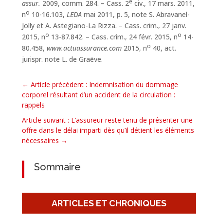
e
assur.
2009, comm. 284. – Cass. 2
civ., 17 mars. 2011,
o
n
10-16.103,
LEDA
mai 2011, p. 5, note S. Abravanel-
Jolly et A. Astegiano-La Rizza. – Cass. crim., 27 janv.
o
o
2015, n
13-87.842. – Cass. crim., 24 févr. 2015, n
14-
o
80.458,
www.actuassurance.com
2015, n
40, act.
jurispr. note L. de Graëve.
←
Article précédent : Indemnisation du dommage
corporel résultant d’un accident de la circulation :
rappels
Article suivant : L’assureur reste tenu de présenter une
offre dans le délai imparti dès qu’il détient les éléments
nécessaires
→
Sommaire
ARTICLES ET CHRONIQUES