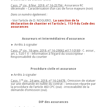
e
Cass. 2
civ., 8 févr. 2018, n° 16-25794 :
Assurance RC
décennale – Caractérisation d’un cas de force majeure (non)
Dans ce numéro également :
- Voir l’article de D. NOGUERO,
La sanction de la
déclaration de chantier et l’article L. 113-9 du Code des
assurances
Assureurs et Intermédiaires d’assurance
► Arrêts à signaler
e
Cass. 2
civ., 18 janv. 2018, n° 16-29062 et17-10189
: C. assur.,
art. L. 520-1 II – Information à l’égard du souscripteur -
Responsabilité du courtier
Procédure civile et assurance
►Arrêts à signaler
re
Cass. 1
civ., 24 janv. 2018, n° 16-24478 :
Omission de statuer
sur une demande en nullité du contrat – omission réparée par
la procédure de l’article 463 CPC (oui) - irrecevabilité de la
demande d’omission (oui).
DIP des assurances