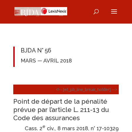
BJDA N° 56
MARS — AVRIL 2018
<!-- [et_pb_line_break_holder] -->
Point de départ de la pénalité
prévue par l’article L. 211-13 du
Code des assurances
e
Cass. 2
civ., 8 mars 2018, n° 17-10329