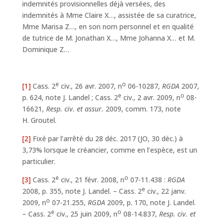
indemnités provisionnelles déjà versées, des
indemnités à Mme Claire X…, assistée de sa curatrice,
Mme Marisa Z…, en son nom personnel et en qualité
de tutrice de M. Jonathan X…, Mme Johanna X… et M.
Dominique Z…
e
o
[1]
Cass. 2
civ., 26 avr. 2007, n
06-10287,
RGDA
2007,
e
o
p. 624, note J. Landel ; Cass. 2
civ., 2 avr. 2009, n
08-
16621,
Resp. civ. et assur.
2009, comm. 173, note
H. Groutel.
[2]
Fixé par l’arrêté du 28 déc. 2017 (JO, 30 déc.) à
3,73% lorsque le créancier, comme en l’espèce, est un
particulier.
e
o
[3]
Cass. 2
civ., 21 févr. 2008, n
07-11.438 :
RGDA
e
2008, p. 355, note J. Landel. – Cass. 2
civ., 22 janv.
o
2009, n
07-21.255,
RGDA
2009, p. 170, note J. Landel.
e
o
– Cass. 2
civ., 25 juin 2009, n
08-14.837,
Resp. civ. et