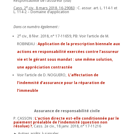
Responsabilité de l’assureur (oui)
e
Cass. 2
civ., 8 mars 2018, 16-29083
: C. assur. art. L. 114-1 et
L. 114-2 – Domaine d’application
Dans ce numéro également :
e
2
civ., 8 févr. 2018, n° 17-11659, PB: Voir l’article de M.
ROBINEAU :
Application de la prescription biennale aux
actions en responsabilité exercées contre l’assureur
vie et le gérant sous mandat : une même solution,
une appréciation contrastée
Voir l’article de D. NOGUERO,
L’affectation de
l’indemnité d’assurance pour la réparation de
l’immeuble
Assurance de responsabilité civile
P. CASSON :
L’action directe est-elle conditionnée par le
paiement préalable de l’indemnité (question non
résolue) ?
, Cass. 2e civ., 18 janv. 2018, n° 17-11216
► Autres arrêts à signaler