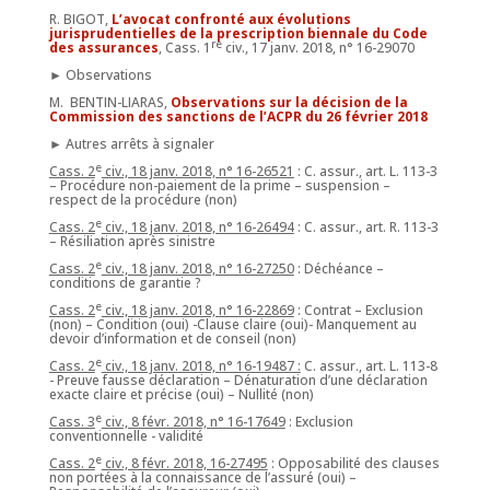
R. BIGOT,
L’avocat confronté aux évolutions
jurisprudentielles de la prescription biennale du Code
re
des assurances
, Cass. 1
civ., 17 janv. 2018, n° 16-29070
► Observations
M. BENTIN-LIARAS,
Observations sur la décision de la
Commission des sanctions de l’ACPR du 26 février 2018
► Autres arrêts à signaler
e
Cass. 2
civ., 18 janv. 2018, n° 16-26521
: C. assur., art. L. 113-3
– Procédure non-paiement de la prime – suspension –
respect de la procédure (non)
e
Cass. 2
civ., 18 janv. 2018, n° 16-26494
: C. assur., art. R. 113-3
– Résiliation après sinistre
e
Cass. 2
civ., 18 janv. 2018, n° 16-27250
: Déchéance –
conditions de garantie ?
e
Cass. 2
civ., 18 janv. 2018, n° 16-22869
: Contrat – Exclusion
(non) – Condition (oui) -Clause claire (oui)- Manquement au
devoir d’information et de conseil (non)
e
Cass. 2
civ., 18 janv. 2018, n° 16-19487 :
C. assur., art. L. 113-8
- Preuve fausse déclaration – Dénaturation d’une déclaration
exacte claire et précise (oui) – Nullité (non)
e
Cass. 3
civ., 8 févr. 2018, n° 16-17649
: Exclusion
conventionnelle - validité
e
Cass. 2
civ., 8 févr. 2018, 16-27495
: Opposabilité des clauses
non portées à la connaissance de l’assuré (oui) –