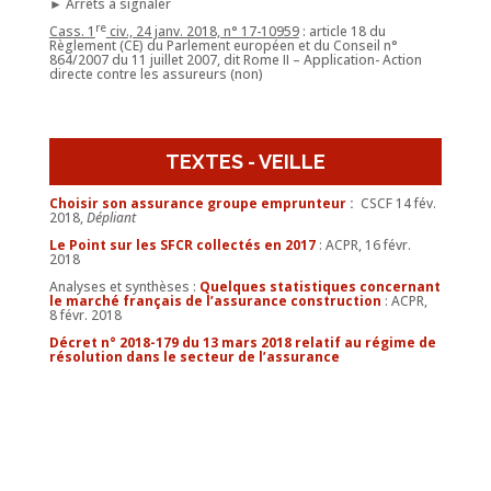
► Arrêts à signaler
re
Cass. 1
civ., 24 janv. 2018, n° 17-10959
: article 18 du
Règlement (CE) du Parlement européen et du Conseil n°
864/2007 du 11 juillet 2007, dit Rome II – Application- Action
directe contre les assureurs (non)
TEXTES - VEILLE
Choisir son assurance groupe emprunteur
:
CSCF 14 fév.
2018,
Dépliant
Le Point sur les SFCR collectés en 2017
: ACPR, 16 févr.
2018
Analyses et synthèses :
Quelques statistiques concernant
le marché français de l’assurance construction
: ACPR,
8 févr. 2018
Décret n° 2018-179 du 13 mars 2018 relatif au régime de
résolution dans le secteur de l’assurance