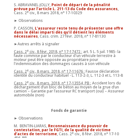
S. ABRAVANEL-JOLLY,
Point de départ de la pénalité
prévue par l’article L. 211-13 du Code des assurances
,
e
Cass. 2
civ., 8 mars 2018, n° 17-10329
► Observations
P. CASSON,
L’assureur reste tenu de présenter une offre
dans le délai imparti dès qu’il détient les éléments
nécessaires
, Cass. crim. 27 févr. 2018, n° 17-81130
►Autres arrêts à signaler
e
Cass. 2
civ., 8 févr. 2018, n°
17-17472 :
art. 5 L. 5 juil. 1985- la
faute commise par le conducteur d'un véhicule terrestre à
moteur peut être opposée au propriétaire pour
l'indemnisation des dommages causés à son véhicule
e
Cass. 2
civ., 8 mars. 2018, n°
17-11676 :
Fausse déclaration
identité du conducteur habituel - L. 113-2-3, L. 112-3 et L. 113-8
e
Cass. 2
civ., 8 mars. 2018, n°
17-13554, PB :
Accident lors du
déchargement d’un bloc de béton au moyen de la grue d’un
camion – Garantie par l’assureur RC transport (oui) – Assureur
automobile (non)
Fonds de garantie
► Observations
M. BENTIN-LIARAS,
Reconnaissance du
pouvoir de
contestation, par le FGTI, de la qualité de victime
e
d’actes de terrorisme
, Cass. 2
civ., 8 févr. 2018, n° 17-10
456, PB