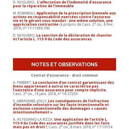
D. NOGUERO,
L’affectation de l’indemnité d’assurance
pour la réparation de l’immeuble
M. ROBINEAU,
Application de la prescription biennale aux
actions en responsabilité exercées contre l’assureur
vie et le gérant sous mandat : une même solution, une
e
appréciation contrastée
(à propos de Cass. 2
civ., 8 févr.
2018, n° 17-11659, PB)
D. NOGUERO,
La sanction de la déclaration de chantier
et l’article L. 113-9 du Code des assurances
NOTES ET OBSERVATIONS
Contrat d’assurance - droit commun
A. PIMBERT,
La conclusion d’un contrat garantissant des
biens appartenant à autrui ne caractérise pas
l’existence d’une assurance pour compte implicite
,
e
Cass. 2
civ., 18 janv. 2018, n° 16-27250
S. ABRAVANEL-JOLLY,
Les conséquences de l’infraction
d’incendie volontaire sur les faute intentionnelle et
exclusion conventionnelle des dommages « causés
intentionnellement »
A. ASTEGIANO-LA RIZZA,
Une application de l’article L.
113-9 du Code des assurances justifiée dans les faits
e
mais pas en droit !
, Cass. 2
civ., 8 mars 2018, n° 17-10154