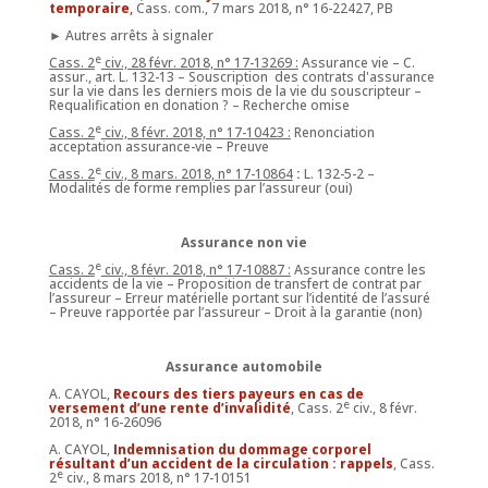
temporaire
,
Cass. com., 7 mars 2018, n° 16-22427, PB
► Autres arrêts à signaler
e
Cass. 2
civ., 28 févr. 2018, n°
17-13269 :
Assurance vie – C.
assur., art. L. 132-13 – Souscription
des contrats d'assurance
sur la vie dans les derniers mois de la vie du souscripteur –
Requalification en donation ? – Recherche omise
e
Cass. 2
civ., 8 févr. 2018, n°
17-10423 :
Renonciation
acceptation assurance-vie – Preuve
e
Cass. 2
civ., 8 mars. 2018, n°
17-10864
:
L. 132-5-2 –
Modalités de forme remplies par l’assureur (oui)
Assurance non vie
e
Cass. 2
civ., 8 févr. 2018, n° 17-10887 :
Assurance contre les
accidents de la vie – Proposition de transfert de contrat par
l’assureur – Erreur matérielle portant sur l’identité de l’assuré
– Preuve rapportée par l’assureur – Droit à la garantie (non)
Assurance automobile
A. CAYOL,
Recours des tiers payeurs en cas de
e
versement d’une rente d’invalidité
, Cass. 2
civ., 8 févr.
2018, n° 16-26096
A. CAYOL,
Indemnisation du dommage corporel
résultant d’un accident de la circulation : rappels
, Cass.
e
2
civ., 8 mars 2018, n° 17-10151