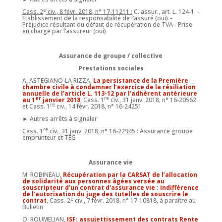
e
Cass. 2
civ., 8 févr. 2018, n° 17-11211 :
C. assur., art. L. 124-1 -
Etablissement de la responsabilité de l’assuré (oui) –
Préjudice résultant du défaut de récupération de TVA - Prise
en charge par l’assureur (oui)
Assurance de groupe / collective
Prestations sociales
A. ASTEGIANO-LA RIZZA,
La persistance de la Première
chambre civile à condamner l’exercice de la résiliation
annuelle de l’article L. 113-12 par l’adhérent antérieure
er
re
au 1
janvier 2018
, Cass. 1
civ., 31 janv. 2018, n° 16-20562
re
et Cass. 1
civ., 14 févr. 2018, n° 16-24251
► Autres arrêts à signaler
re
Cass. 1
civ., 31 janv. 2018, n° 16-22945
: Assurance groupe
emprunteur et TEG
Assurance vie
M. ROBINEAU,
Récupération par la CARSAT de l’allocation
de solidarité aux personnes âgées versée au
souscripteur d’un contrat d'assurance vie : indifférence
de l’autorisation du juge des tutelles de souscrire le
e
contrat
, Cass. 2
civ., 7 févr. 2018, n° 17-10818, à paraître au
Bulletin
O. ROUMELIAN,
ISF: assujettissement des contrats Rente