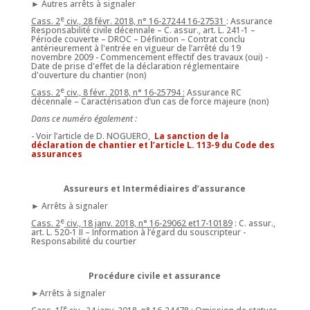
► Autres arrêts à signaler
e
Cass. 2
civ., 28 févr. 2018, n° 16-27244 16-27531
: Assurance
Responsabilité civile décennale – C. assur., art. L. 241-1 –
Période couverte – DROC – Définition – Contrat conclu
antérieurement à l'entrée en vigueur de l’arrêté du 19
novembre 2009 - Commencement effectif des travaux (oui) -
Date de prise d'effet de la déclaration réglementaire
d'ouverture du chantier (non)
e
Cass. 2
civ., 8 févr. 2018, n° 16-25794 :
Assurance RC
décennale – Caractérisation d’un cas de force majeure (non)
Dans ce numéro également :
- Voir l’article de D. NOGUERO,
La sanction de la
déclaration de chantier et l’article L. 113-9 du Code des
assurances
Assureurs et Intermédiaires d’assurance
► Arrêts à signaler
e
Cass. 2
civ., 18 janv. 2018, n° 16-29062 et17-10189
: C. assur.,
art. L. 520-1 II – Information à l’égard du souscripteur -
Responsabilité du courtier
Procédure civile et assurance
►Arrêts à signaler
re