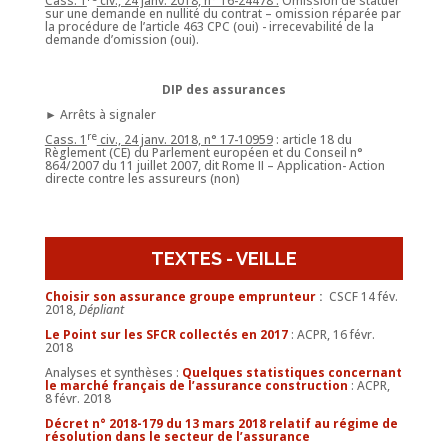
Cass. 1
civ., 24 janv. 2018, n° 16-24478 :
Omission de statuer
sur une demande en nullité du contrat – omission réparée par
la procédure de l’article 463 CPC (oui) - irrecevabilité de la
demande d’omission (oui).
DIP des assurances
► Arrêts à signaler
re
Cass. 1
civ., 24 janv. 2018, n° 17-10959
: article 18 du
Règlement (CE) du Parlement européen et du Conseil n°
864/2007 du 11 juillet 2007, dit Rome II – Application- Action
directe contre les assureurs (non)
TEXTES - VEILLE
Choisir son assurance groupe emprunteur
:
CSCF 14 fév.
2018,
Dépliant
Le Point sur les SFCR collectés en 2017
: ACPR, 16 févr.
2018
Analyses et synthèses :
Quelques statistiques concernant
le marché français de l’assurance construction
: ACPR,
8 févr. 2018
Décret n° 2018-179 du 13 mars 2018 relatif au régime de
résolution dans le secteur de l’assurance