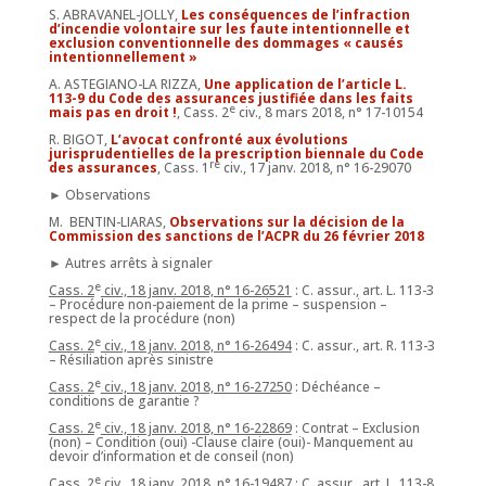
S. ABRAVANEL-JOLLY,
Les conséquences de l’infraction
d’incendie volontaire sur les faute intentionnelle et
exclusion conventionnelle des dommages « causés
intentionnellement »
A. ASTEGIANO-LA RIZZA,
Une application de l’article L.
113-9 du Code des assurances justifiée dans les faits
e
mais pas en droit !
, Cass. 2
civ., 8 mars 2018, n° 17-10154
R. BIGOT,
L’avocat confronté aux évolutions
jurisprudentielles de la prescription biennale du Code
re
des assurances
, Cass. 1
civ., 17 janv. 2018, n° 16-29070
► Observations
M. BENTIN-LIARAS,
Observations sur la décision de la
Commission des sanctions de l’ACPR du 26 février 2018
► Autres arrêts à signaler
e
Cass. 2
civ., 18 janv. 2018, n° 16-26521
: C. assur., art. L. 113-3
– Procédure non-paiement de la prime – suspension –
respect de la procédure (non)
e
Cass. 2
civ., 18 janv. 2018, n° 16-26494
: C. assur., art. R. 113-3
– Résiliation après sinistre
e
Cass. 2
civ., 18 janv. 2018, n° 16-27250
: Déchéance –
conditions de garantie ?
e
Cass. 2
civ., 18 janv. 2018, n° 16-22869
: Contrat – Exclusion
(non) – Condition (oui) -Clause claire (oui)- Manquement au
devoir d’information et de conseil (non)
e
Cass. 2
civ., 18 janv. 2018, n° 16-19487 :
C. assur., art. L. 113-8