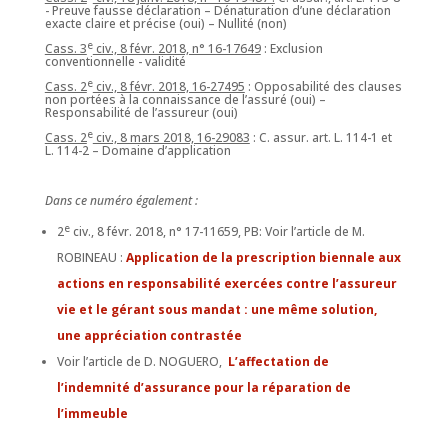
- Preuve fausse déclaration – Dénaturation d’une déclaration
exacte claire et précise (oui) – Nullité (non)
e
Cass. 3
civ., 8 févr. 2018, n° 16-17649
: Exclusion
conventionnelle - validité
e
Cass. 2
civ., 8 févr. 2018, 16-27495
: Opposabilité des clauses
non portées à la connaissance de l’assuré (oui) –
Responsabilité de l’assureur (oui)
e
Cass. 2
civ., 8 mars 2018, 16-29083
: C. assur. art. L. 114-1 et
L. 114-2 – Domaine d’application
Dans ce numéro également :
e
2
civ., 8 févr. 2018, n° 17-11659, PB: Voir l’article de M.
ROBINEAU :
Application de la prescription biennale aux
actions en responsabilité exercées contre l’assureur
vie et le gérant sous mandat : une même solution,
une appréciation contrastée
Voir l’article de D. NOGUERO,
L’affectation de
l’indemnité d’assurance pour la réparation de
l’immeuble