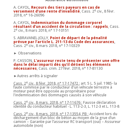
A. CAYOL,
Recours des tiers payeurs en cas de
e
versement d’une rente d’invalidité
, Cass. 2
civ., 8 févr.
2018, n° 16-26096
A. CAYOL,
Indemnisation du dommage corporel
résultant d’un accident de la circulation : rappels
, Cass.
e
2
civ., 8 mars 2018, n° 17-10151
S. ABRAVANEL-JOLLY,
Point de départ de la pénalité
prévue par l’article L. 211-13 du Code des assurances
,
e
Cass. 2
civ., 8 mars 2018, n° 17-10329
► Observations
P. CASSON,
L’assureur reste tenu de présenter une offre
dans le délai imparti dès qu’il détient les éléments
nécessaires
, Cass. crim. 27 févr. 2018, n° 17-81130
►Autres arrêts à signaler
e
Cass. 2
civ., 8 févr. 2018, n°
17-17472 :
art. 5 L. 5 juil. 1985- la
faute commise par le conducteur d'un véhicule terrestre à
moteur peut être opposée au propriétaire pour
l'indemnisation des dommages causés à son véhicule
e
Cass. 2
civ., 8 mars. 2018, n°
17-11676 :
Fausse déclaration
identité du conducteur habituel - L. 113-2-3, L. 112-3 et L. 113-8
e
Cass. 2
civ., 8 mars. 2018, n°
17-13554, PB :
Accident lors du
déchargement d’un bloc de béton au moyen de la grue d’un
camion – Garantie par l’assureur RC transport (oui) – Assureur
automobile (non)