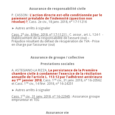
Assurance de responsabilité civile
P. CASSON :
L’action directe est-elle conditionnée par le
paiement préalable de l’indemnité (question non
résolue) ?
, Cass. 2e civ., 18 janv. 2018, n° 17-11216
► Autres arrêts à signaler
e
Cass. 2
civ., 8 févr. 2018, n° 17-11211 :
C. assur., art. L. 124-1 -
Etablissement de la responsabilité de l’assuré (oui) –
Préjudice résultant du défaut de récupération de TVA - Prise
en charge par l’assureur (oui)
Assurance de groupe / collective
Prestations sociales
A. ASTEGIANO-LA RIZZA,
La persistance de la Première
chambre civile à condamner l’exercice de la résiliation
annuelle de l’article L. 113-12 par l’adhérent antérieure
er
re
au 1
janvier 2018
, Cass. 1
civ., 31 janv. 2018, n° 16-20562
re
et Cass. 1
civ., 14 févr. 2018, n° 16-24251
► Autres arrêts à signaler
re
Cass. 1
civ., 31 janv. 2018, n° 16-22945
: Assurance groupe
emprunteur et TEG
Assurance vie