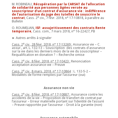
M. ROBINEAU,
Récupération par la CARSAT de l’allocation
de solidarité aux personnes âgées versée au
souscripteur d’un contrat d'assurance vie : indifférence
de l’autorisation du juge des tutelles de souscrire le
e
contrat
, Cass. 2
civ., 7 févr. 2018, n° 17-10818, à paraître au
Bulletin
O. ROUMELIAN,
ISF: assujettissement des contrats Rente
temporaire
,
Cass. com., 7 mars 2018, n° 16-22427, PB
► Autres arrêts à signaler
e
Cass. 2
civ., 28 févr. 2018, n°
17-13269 :
Assurance vie – C.
assur., art. L. 132-13 – Souscription
des contrats d'assurance
sur la vie dans les derniers mois de la vie du souscripteur –
Requalification en donation ? – Recherche omise
e
Cass. 2
civ., 8 févr. 2018, n°
17-10423 :
Renonciation
acceptation assurance-vie – Preuve
e
Cass. 2
civ., 8 mars. 2018, n°
17-10864
:
L. 132-5-2 –
Modalités de forme remplies par l’assureur (oui)
Assurance non vie
e
Cass. 2
civ., 8 févr. 2018, n° 17-10887 :
Assurance contre les
accidents de la vie – Proposition de transfert de contrat par
l’assureur – Erreur matérielle portant sur l’identité de l’assuré
– Preuve rapportée par l’assureur – Droit à la garantie (non)
Assurance automobile