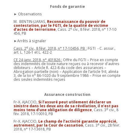
Fonds de garantie
► Observations
M. BENTIN-LIARAS,
Reconnaissance du
pouvoir de
contestation, par le FGTI, de la qualité de victime
e
d’actes de terrorisme
, Cass. 2
civ., 8 févr. 2018, n° 17-10
456, PB
►Arrêts à signaler
e
Cass. 2
civ., 8 févr. 2018, n°
17-10456, PB :
FGTI - C. assur.,
art. L. 126-1 et L. 422-2
CE 24 janv. 2018, n° 401826 :
Offre du FGTI – Prise en compte
des indemnités de toute nature reçues ou à recevoir d'autres
débiteurs – Article R. 422-8 du code des assurances –
Abrogation partielle (non) – Application de l’article 9-II, alinéa
3, de la loi n° 86-1020 du 9 septembre 1986 – Prise en compte
des seules indemnités reçues
Assurance construction
Fr-X. AJACCIO,
Si l’assuré peut utilement déclarer un
sinistre dans les deux ans de sa révélation, il n’est pas
e
moins tenu d’une obligation de diligence
, Cass. 3
civ., 8
fév. 2018, 17-10010, PB
Fr-X. AJACCIO,
Le champ de l’activité garantie apprécié,
e
autrement, par la Cour de cassation
, Cass. 3
civ., 28 févr.
2018, n° 17-13618, PB