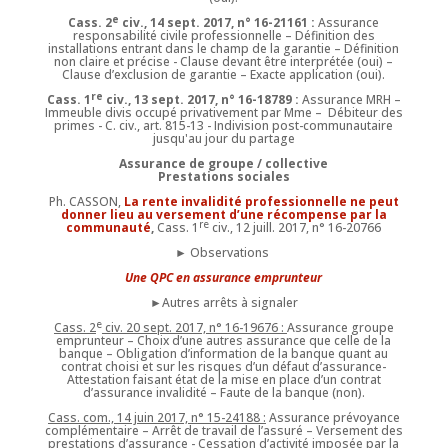
e
Cass. 2
civ., 14 sept. 2017, n° 16-21161 :
Assurance
responsabilité civile professionnelle – Définition des
installations entrant dans le champ de la garantie – Définition
non claire et précise - Clause devant être interprétée (oui) –
Clause d’exclusion de garantie – Exacte application (oui).
re
Cass. 1
civ., 13 sept. 2017, n° 16-18789 :
Assurance MRH –
Immeuble divis occupé privativement par Mme – Débiteur des
primes - C. civ., art. 815-13 - Indivision post-communautaire
jusqu'au jour du partage
Assurance de groupe / collective
Prestations sociales
Ph. CASSON,
La rente invalidité professionnelle ne peut
donner lieu au versement d’une récompense par la
re
communauté
,
Cass. 1
civ., 12 juill. 2017, n° 16-20766
► Observations
Une QPC en assurance emprunteur
►Autres arrêts à signaler
e
Cass. 2
civ. 20 sept. 2017, n° 16-19676 :
Assurance groupe
emprunteur – Choix d’une autres assurance que celle de la
banque – Obligation d’information de la banque quant au
contrat choisi et sur les risques d’un défaut d’assurance-
Attestation faisant état de la mise en place d’un contrat
d’assurance invalidité – Faute de la banque (non).
Cass. com., 14 juin 2017, n° 15-24188 :
Assurance prévoyance
complémentaire – Arrêt de travail de l’assuré – Versement des
prestations d’assurance - Cessation d’activité imposée par la