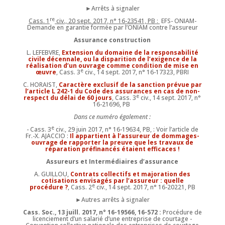
►Arrêts à signaler
re
Cass. 1
civ., 20 sept. 2017, n° 16-23541, PB :
EFS- ONIAM-
Demande en garantie formée par l’ONIAM contre l’assureur
Assurance construction
L. LEFEBVRE,
Extension du domaine de la responsabilité
civile décennale, ou la disparition de l’exigence de la
réalisation d’un ouvrage comme condition de mise en
e
œuvre
, Cass. 3
civ., 14 sept. 2017, n° 16-17323, PBRI
C. HORAIST,
Caractère exclusif de la sanction prévue par
l’article L 242-1 du Code des assurances en cas de non-
e
respect du délai de 60 jours
, Cass. 3
civ., 14 sept. 2017, n°
16-21696, PB
Dans ce numéro également :
e
- Cass. 3
civ., 29 juin 2017, n° 16-19634, PB, : Voir l’article de
Fr.-X. AJACCIO :
Il appartient à l’assureur de dommages-
ouvrage de rapporter la preuve que les travaux de
réparation préfinancés étaient efficaces !
Assureurs et Intermédiaires d’assurance
A. GUILLOU,
Contrats collectifs et majoration des
cotisations envisagés par l’assureur : quelle
e
procédure ?
, Cass. 2
civ., 14 sept. 2017, n° 16-20221, PB
►Autres arrêts à signaler
Cass. Soc., 13 juill. 2017, n° 16-19566, 16-572 :
Procédure de
licenciement d’un salarié d’une entreprise de courtage -