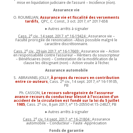
mise en liquidation judiciaire de l’assuré – Incidence (non).
Assurance vie
O. ROUMELIAN,
Assurance vie et fiscalité des versements
tardifs
,
QPC, C. Const., 3 oct. 2017, n° 2017-658
►Autres arrêts à signaler
e
Cass. 2
civ., 14 sept. 2017, n° 16-19424 :
Assurance vie –
Faculté prorogée de renonciation –Abus possible malgré le
caractère discrétionnaire.
e
Cass. 2
civ., 29 juin 2017, n° 16-17669 :
Assurance vie – Action
en responsabilité contre l’assureur – Héritiers du souscripteur
– Bénéficiaires (non) – Contestation de la modification de la
clause les désignant (non) – Action vouée à l’échec
Assurance automobile
S. ABRAVANEL-JOLLY,
À propos du recours en contribution
e
entre co-auteurs
, Cass. 2
civ., 14 sept. 2017, n° 16-19105,
PB
Ph. CASSON,
Le recours subrogatoire de l’assureur
avance-recours du conducteur blessé à l’occasion d’un
accident de la circulation est fondé sur la loi du 5 juillet
e
1985
, Cass. 2
civ., 8 juin 2017, n° 15-20550 et 15-24827, PB
►Autres arrêts à signaler
e
Cass. 2
civ. 14 sept. 2017, n° 16-21804 :
Assurance
automobile – Conducteur – Faute -Appréciation
Fonds de garantie