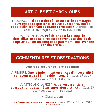
ARTICLES ET CHRONIQUES
Fr.-X. AJACCIO,
Il appartient à l’assureur de dommages-
ouvrage de rapporter la preuve que les travaux de
réparation préfinancés étaient efficaces !
( A propos de
e
Cass. 3
civ., 29 juin 2017, n° 16-19634, PB)
M. BENTIN-LIARAS,
Précisions sur la clause de
domiciliation de salaires ou de revenus assimilés de
l’emprunteur sur un compte de paiement : une avancée
consumériste ?
COMMENTAIRES ET OBSERVATIONS
Contrat d’assurance - droit commun
A. PIMBERT,
Quelle indemnisation en cas d’impossibilité
e
de reconstruire l’immeuble incendié ?
, Cass. 3
civ., 7
sept. 2017, n°16-15257, PB
A. ASTEGIANO-LA RIZZA,
Appel en garantie et
e
subrogation : deux mécanismes bien distincts !
, Cass. 3
civ., 7 sept. 2017, n° 16-17825
► Observations
e
La clause de renvoi en assurance
:
Cass. 2
civ., 29 juin 2017,