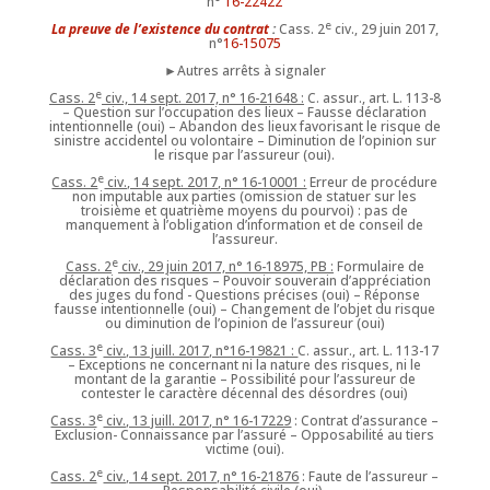
n°
16-22422
e
La preuve de l’existence du contrat
:
Cass. 2
civ., 29 juin 2017,
n°
16-15075
►Autres arrêts à signaler
e
Cass. 2
civ., 14 sept. 2017, n° 16-21648 :
C. assur., art. L. 113-8
– Question sur l’occupation des lieux – Fausse déclaration
intentionnelle (oui) – Abandon des lieux favorisant le risque de
sinistre accidentel ou volontaire – Diminution de l’opinion sur
le risque par l’assureur (oui).
e
Cass. 2
civ., 14 sept. 2017, n° 16-10001 :
Erreur de procédure
non imputable aux parties (omission de statuer sur les
troisième et quatrième moyens du pourvoi) : pas de
manquement à l’obligation d’information et de conseil de
l’assureur.
e
Cass. 2
civ., 29 juin 2017, n° 16-18975, PB :
Formulaire de
déclaration des risques – Pouvoir souverain d’appréciation
des juges du fond - Questions précises (oui) – Réponse
fausse intentionnelle (oui) – Changement de l’objet du risque
ou diminution de l’opinion de l’assureur (oui)
e
Cass. 3
civ., 13 juill. 2017, n°16-19821 :
C. assur., art. L. 113-17
– Exceptions ne concernant ni la nature des risques, ni le
montant de la garantie – Possibilité pour l’assureur de
contester le caractère décennal des désordres (oui)
e
Cass. 3
civ., 13 juill. 2017, n° 16-17229
: Contrat d’assurance –
Exclusion- Connaissance par l’assuré – Opposabilité au tiers
victime (oui).
e
Cass. 2
civ., 14 sept. 2017, n° 16-21876
: Faute de l’assureur –