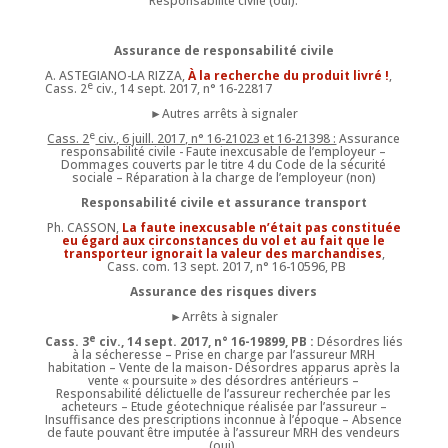
Responsabilité civile (oui).
Assurance de responsabilité civile
A. ASTEGIANO-LA RIZZA,
À la recherche du produit livré !
,
e
Cass. 2
civ., 14 sept. 2017, n° 16-22817
►Autres arrêts à signaler
e
Cass. 2
civ., 6 juill. 2017, n° 16-21023 et 16-21398 :
Assurance
responsabilité civile - Faute inexcusable de l’employeur –
Dommages couverts par le titre 4 du Code de la sécurité
sociale – Réparation à la charge de l’employeur (non)
Responsabilité civile et assurance transport
Ph. CASSON,
La faute inexcusable n’était pas constituée
eu égard aux circonstances du vol et au fait que le
transporteur ignorait la valeur des marchandises
,
Cass. com. 13 sept. 2017, n° 16-10596, PB
Assurance des risques divers
►Arrêts à signaler
e
Cass. 3
civ., 14 sept. 2017, n° 16-19899, PB :
Désordres liés
à la sécheresse – Prise en charge par l’assureur MRH
habitation – Vente de la maison- Désordres apparus après la
vente « poursuite » des désordres antérieurs –
Responsabilité délictuelle de l’assureur recherchée par les
acheteurs – Etude géotechnique réalisée par l’assureur –
Insuffisance des prescriptions inconnue à l’époque – Absence
de faute pouvant être imputée à l’assureur MRH des vendeurs
(oui).