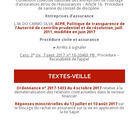
Convention collective nationale des entreprises de courtage
d'assurances et/ou de réassurances – Article 16- Procédure
de saisine du conseil de discipline.
Entreprises d’assurance
J.-M. DO CARMO SILVA,
ACPR, Politique de transparence de
l’Autorité de contrôle prudentiel et de résolution, juill.
2011, modifiée en juin 2017
Procédure civile et assurance
►Arrêts à signaler
e
Cass. 2
civ., 7 sept. 2017, n° 16-20463, PB :
Procédure –
Recevabilité de l’appel
TEXTES-VEILLE
Ordonnance n° 2017-1433 du 4 octobre 2017
relative à la
dématérialisation des relations contractuelles dans le secteur
financier
Réponses ministérielles du 13 juillet et 10 août 2017
sur
le blocage du rachat en assurance sur la vie en application de
la loi Sapin