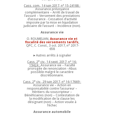
Cass. com., 14 juin 2017, n° 15-24188 :
Assurance prévoyance
complémentaire – Arrêt de travail de
l’assuré – Versement des prestations
d’assurance - Cessation d’activité
imposée par la mise en liquidation
judiciaire de l’assuré – Incidence (non).
Assurance vie
O. ROUMELIAN,
Assurance vie et
fiscalité des versements tardifs
,
QPC, C. Const., 3 oct. 2017, n° 2017-
658
►Autres arrêts à signaler
e
Cass. 2
civ., 14 sept. 2017, n° 16-
19424 :
Assurance vie – Faculté
prorogée de renonciation –Abus
possible malgré le caractère
discrétionnaire.
e
Cass. 2
civ., 29 juin 2017, n° 16-17669 :
Assurance vie – Action en
responsabilité contre l’assureur –
Héritiers du souscripteur –
Bénéficiaires (non) – Contestation de
la modification de la clause les
désignant (non) – Action vouée à
l’échec
Assurance automobile