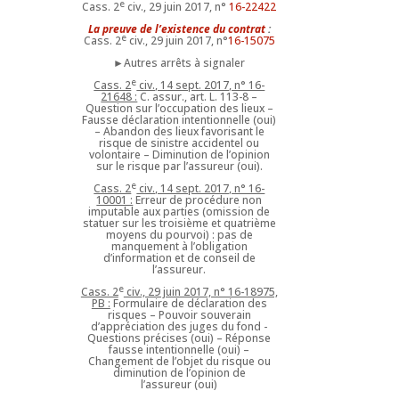
e
Cass. 2
civ., 29 juin 2017, n°
16-22422
La preuve de l’existence du contrat
:
e
Cass. 2
civ., 29 juin 2017, n°
16-15075
►Autres arrêts à signaler
e
Cass. 2
civ., 14 sept. 2017, n° 16-
21648 :
C. assur., art. L. 113-8 –
Question sur l’occupation des lieux –
Fausse déclaration intentionnelle (oui)
– Abandon des lieux favorisant le
risque de sinistre accidentel ou
volontaire – Diminution de l’opinion
sur le risque par l’assureur (oui).
e
Cass. 2
civ., 14 sept. 2017, n° 16-
10001 :
Erreur de procédure non
imputable aux parties (omission de
statuer sur les troisième et quatrième
moyens du pourvoi) : pas de
manquement à l’obligation
d’information et de conseil de
l’assureur.
e
Cass. 2
civ., 29 juin 2017, n° 16-18975,
PB :
Formulaire de déclaration des
risques – Pouvoir souverain
d’appréciation des juges du fond -
Questions précises (oui) – Réponse
fausse intentionnelle (oui) –
Changement de l’objet du risque ou
diminution de l’opinion de
l’assureur (oui)