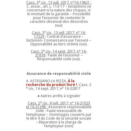
e
Cass. 3
civ., 13 juill. 2017, n°16-19821 :
C. assur., art. L. 113-17 – Exceptions ne
concernant ni la nature des risques, ni
le montant de la garantie – Possibilité
pour l’assureur de contester le
caractère décennal des désordres
(oui)
e
Cass. 3
civ., 13 juill. 2017, n° 16-
17229
: Contrat d’assurance –
Exclusion- Connaissance par l’assuré –
Opposabilité au tiers victime (oui).
e
Cass. 2
civ., 14 sept. 2017, n° 16-
21876
: Faute de l’assureur –
Responsabilité civile (oui).
Assurance de responsabilité civile
A. ASTEGIANO-LA RIZZA,
À la
recherche du produit livré !
, Cass. 2
e
civ., 14 sept. 2017, n° 16-22817
►Autres arrêts à signaler
e
Cass. 2
civ., 6 juill. 2017, n° 16-21023
et 16-21398 :
Assurance responsabilité
civile - Faute inexcusable de
l’employeur – Dommages couverts par
le titre 4 du Code de la sécurité sociale
– Réparation à la charge de
l’employeur (non)