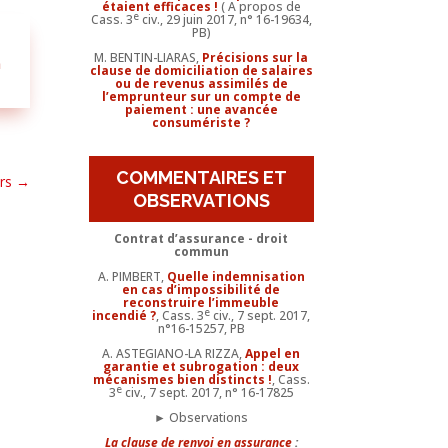
étaient efficaces !
( A propos de
e
Cass. 3
civ., 29 juin 2017, n° 16-19634,
PB)
M. BENTIN-LIARAS,
Précisions sur la
n
clause de domiciliation de salaires
ou de revenus assimilés de
l’emprunteur sur un compte de
paiement : une avancée
consumériste ?
COMMENTAIRES ET
rs
→
OBSERVATIONS
Contrat d’assurance - droit
commun
A. PIMBERT,
Quelle indemnisation
en cas d’impossibilité de
reconstruire l’immeuble
e
incendié ?
, Cass. 3
civ., 7 sept. 2017,
n°16-15257, PB
A. ASTEGIANO-LA RIZZA,
Appel en
garantie et subrogation : deux
mécanismes bien distincts !
, Cass.
e
3
civ., 7 sept. 2017, n° 16-17825
► Observations
La clause de renvoi en assurance
: