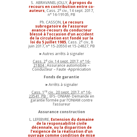
S. ABRAVANEL-JOLLY,
À propos du
recours en contribution entre co-
e
auteurs
, Cass. 2
civ., 14 sept. 2017,
n° 16-19105, PB
Ph. CASSON,
Le recours
subrogatoire de l’assureur
avance-recours du conducteur
blessé à l’occasion d’un accident
de la circulation est fondé sur la
e
loi du 5 juillet 1985
, Cass. 2
civ., 8
juin 2017, n° 15-20550 et 15-24827, PB
►Autres arrêts à signaler
e
Cass. 2
civ. 14 sept. 2017, n° 16-
21804 :
Assurance automobile –
Conducteur – Faute -Appréciation
Fonds de garantie
►Arrêts à signaler
re
Cass. 1
civ., 20 sept. 2017, n° 16-
23541, PB :
EFS- ONIAM- Demande en
garantie formée par l’ONIAM contre
l’assureur
Assurance construction
L. LEFEBVRE,
Extension du domaine
de la responsabilité civile
décennale, ou la disparition de
l’exigence de la réalisation d’un
ouvrage comme condition de mise