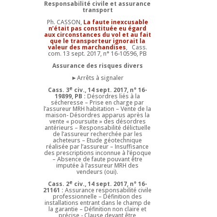
Responsabilité civile et assurance
transport
Ph. CASSON,
La faute inexcusable
n’était pas constituée eu égard
aux circonstances du vol et au fait
que le transporteur ignorait la
valeur des marchandises
,
Cass.
com. 13 sept. 2017, n° 16-10596, PB
Assurance des risques divers
►Arrêts à signaler
e
Cass. 3
civ., 14 sept. 2017, n° 16-
19899, PB :
Désordres liés à la
sécheresse – Prise en charge par
l’assureur MRH habitation – Vente de la
maison- Désordres apparus après la
vente « poursuite » des désordres
antérieurs – Responsabilité délictuelle
de l’assureur recherchée par les
acheteurs – Etude géotechnique
réalisée par l’assureur – Insuffisance
des prescriptions inconnue à l’époque
– Absence de faute pouvant être
imputée à l’assureur MRH des
vendeurs (oui).
e
Cass. 2
civ., 14 sept. 2017, n° 16-
21161 :
Assurance responsabilité civile
professionnelle – Définition des
installations entrant dans le champ de
la garantie – Définition non claire et
précise - Clause devant être