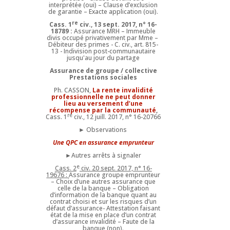
interprétée (oui) – Clause d’exclusion
de garantie – Exacte application (oui).
re
Cass. 1
civ., 13 sept. 2017, n° 16-
18789 :
Assurance MRH – Immeuble
divis occupé privativement par Mme –
Débiteur des primes - C. civ., art. 815-
13 - Indivision post-communautaire
jusqu'au jour du partage
Assurance de groupe / collective
Prestations sociales
Ph. CASSON,
La rente invalidité
professionnelle ne peut donner
lieu au versement d’une
récompense par la communauté
,
re
Cass. 1
civ., 12 juill. 2017, n° 16-20766
► Observations
Une QPC en assurance emprunteur
►Autres arrêts à signaler
e
Cass. 2
civ. 20 sept. 2017, n° 16-
19676 :
Assurance groupe emprunteur
– Choix d’une autres assurance que
celle de la banque – Obligation
d’information de la banque quant au
contrat choisi et sur les risques d’un
défaut d’assurance- Attestation faisant
état de la mise en place d’un contrat
d’assurance invalidité – Faute de la
banque (non).