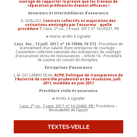
ouvrage de rapporter la preuve que les travaux de
réparation préfinancés étaient efficaces !
Assureurs et Intermédiaires d’assurance
A. GUILLOU,
Contrats collectifs et majoration des
cotisations envisagés par l’assureur : quelle
e
procédure ?
, Cass. 2
civ., 14 sept. 2017, n° 16-20221, PB
►Autres arrêts à signaler
Cass. Soc., 13 juill. 2017, n° 16-19566, 16-572 :
Procédure de
licenciement d’un salarié d’une entreprise de courtage -
Convention collective nationale des entreprises de courtage
d'assurances et/ou de réassurances – Article 16- Procédure
de saisine du conseil de discipline.
Entreprises d’assurance
J.-M. DO CARMO SILVA,
ACPR, Politique de transparence de
l’Autorité de contrôle prudentiel et de résolution, juill.
2011, modifiée en juin 2017
Procédure civile et assurance
►Arrêts à signaler
e
Cass. 2
civ., 7 sept. 2017, n° 16-20463, PB :
Procédure –
Recevabilité de l’appel
TEXTES-VEILLE