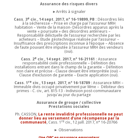
Assurance des risques divers
►Arrêts à signaler
e
Cass. 3
civ., 14 sept. 2017, n° 16-19899, PB :
Désordres liés
à la sécheresse – Prise en charge par l’assureur MRH
habitation – Vente de la maison- Désordres apparus après la
vente « poursuite » des désordres antérieurs –
Responsabilité délictuelle de l’assureur recherchée par les
acheteurs – Etude géotechnique réalisée par l’assureur –
Insuffisance des prescriptions inconnue à l’époque – Absence
de faute pouvant être imputée à l’assureur MRH des vendeurs
(oui).
e
Cass. 2
civ., 14 sept. 2017, n° 16-21161 :
Assurance
responsabilité civile professionnelle – Définition des
installations entrant dans le champ de la garantie – Définition
non claire et précise - Clause devant être interprétée (oui) –
Clause d’exclusion de garantie – Exacte application (oui).
re
Cass. 1
civ., 13 sept. 2017, n° 16-18789 :
Assurance MRH –
Immeuble divis occupé privativement par Mme – Débiteur des
primes - C. civ., art. 815-13 - Indivision post-communautaire
jusqu'au jour du partage
Assurance de groupe / collective
Prestations sociales
Ph. CASSON,
La rente invalidité professionnelle ne peut
donner lieu au versement d’une récompense par la
re
communauté
,
Cass. 1
civ., 12 juill. 2017, n° 16-20766
► Observations
Une QPC en assurance emprunteur