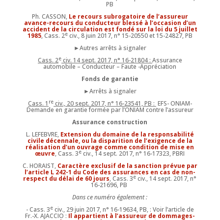
PB
Ph. CASSON,
Le recours subrogatoire de l’assureur
avance-recours du conducteur blessé à l’occasion d’un
accident de la circulation est fondé sur la loi du 5 juillet
e
1985
, Cass. 2
civ., 8 juin 2017, n° 15-20550 et 15-24827, PB
►Autres arrêts à signaler
e
Cass. 2
civ. 14 sept. 2017, n° 16-21804 :
Assurance
automobile – Conducteur – Faute -Appréciation
Fonds de garantie
►Arrêts à signaler
re
Cass. 1
civ., 20 sept. 2017, n° 16-23541, PB :
EFS- ONIAM-
Demande en garantie formée par l’ONIAM contre l’assureur
Assurance construction
L. LEFEBVRE,
Extension du domaine de la responsabilité
civile décennale, ou la disparition de l’exigence de la
réalisation d’un ouvrage comme condition de mise en
e
œuvre
, Cass. 3
civ., 14 sept. 2017, n° 16-17323, PBRI
C. HORAIST,
Caractère exclusif de la sanction prévue par
l’article L 242-1 du Code des assurances en cas de non-
e
respect du délai de 60 jours
, Cass. 3
civ., 14 sept. 2017, n°
16-21696, PB
Dans ce numéro également :
e
- Cass. 3
civ., 29 juin 2017, n° 16-19634, PB, : Voir l’article de
Fr.-X. AJACCIO :
Il appartient à l’assureur de dommages-