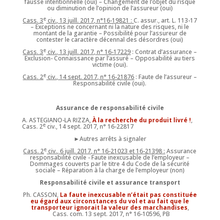
fausse intentionnelle (oui) – Changement de l’objet du risque
ou diminution de l’opinion de l’assureur (oui)
e
Cass. 3
civ., 13 juill. 2017, n°16-19821 :
C. assur., art. L. 113-17
– Exceptions ne concernant ni la nature des risques, ni le
montant de la garantie – Possibilité pour l’assureur de
contester le caractère décennal des désordres (oui)
e
Cass. 3
civ., 13 juill. 2017, n° 16-17229
: Contrat d’assurance –
Exclusion- Connaissance par l’assuré – Opposabilité au tiers
victime (oui).
e
Cass. 2
civ., 14 sept. 2017, n° 16-21876
: Faute de l’assureur –
Responsabilité civile (oui).
Assurance de responsabilité civile
A. ASTEGIANO-LA RIZZA,
À la recherche du produit livré !
,
e
Cass. 2
civ., 14 sept. 2017, n° 16-22817
►Autres arrêts à signaler
e
Cass. 2
civ., 6 juill. 2017, n° 16-21023 et 16-21398 :
Assurance
responsabilité civile - Faute inexcusable de l’employeur –
Dommages couverts par le titre 4 du Code de la sécurité
sociale – Réparation à la charge de l’employeur (non)
Responsabilité civile et assurance transport
Ph. CASSON,
La faute inexcusable n’était pas constituée
eu égard aux circonstances du vol et au fait que le
transporteur ignorait la valeur des marchandises
,
Cass. com. 13 sept. 2017, n° 16-10596, PB