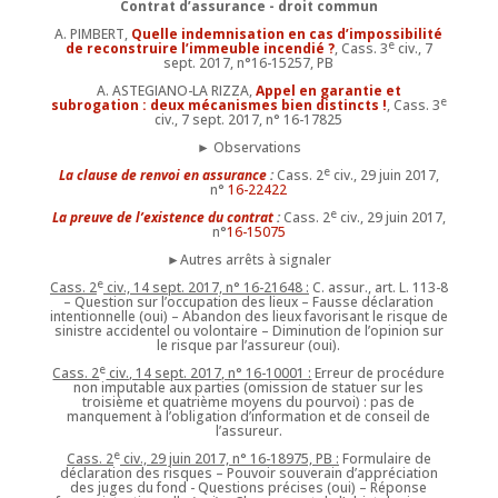
Contrat d’assurance - droit commun
A. PIMBERT,
Quelle indemnisation en cas d’impossibilité
e
de reconstruire l’immeuble incendié ?
, Cass. 3
civ., 7
sept. 2017, n°16-15257, PB
A. ASTEGIANO-LA RIZZA,
Appel en garantie et
e
subrogation : deux mécanismes bien distincts !
, Cass. 3
civ., 7 sept. 2017, n° 16-17825
► Observations
e
La clause de renvoi en assurance
:
Cass. 2
civ., 29 juin 2017,
n°
16-22422
e
La preuve de l’existence du contrat
:
Cass. 2
civ., 29 juin 2017,
n°
16-15075
►Autres arrêts à signaler
e
Cass. 2
civ., 14 sept. 2017, n° 16-21648 :
C. assur., art. L. 113-8
– Question sur l’occupation des lieux – Fausse déclaration
intentionnelle (oui) – Abandon des lieux favorisant le risque de
sinistre accidentel ou volontaire – Diminution de l’opinion sur
le risque par l’assureur (oui).
e
Cass. 2
civ., 14 sept. 2017, n° 16-10001 :
Erreur de procédure
non imputable aux parties (omission de statuer sur les
troisième et quatrième moyens du pourvoi) : pas de
manquement à l’obligation d’information et de conseil de
l’assureur.
e
Cass. 2
civ., 29 juin 2017, n° 16-18975, PB :
Formulaire de
déclaration des risques – Pouvoir souverain d’appréciation
des juges du fond - Questions précises (oui) – Réponse