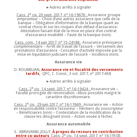
►Autres arrêts à signaler
e
Cass. 2
civ. 20 sept. 2017, n° 16-19676 :
Assurance groupe
emprunteur – Choix d’une autres assurance que celle de la
banque – Obligation d’information de la banque quant au
contrat choisi et sur les risques d’un défaut d’assurance-
Attestation faisant état de la mise en place d’un contrat
d’assurance invalidité – Faute de la banque (non).
Cass. com., 14 juin 2017, n° 15-24188 :
Assurance prévoyance
complémentaire – Arrêt de travail de l’assuré – Versement des
prestations d’assurance - Cessation d’activité imposée par la
mise en liquidation judiciaire de l’assuré – Incidence (non).
Assurance vie
O. ROUMELIAN,
Assurance vie et fiscalité des versements
tardifs
,
QPC, C. Const., 3 oct. 2017, n° 2017-658
►Autres arrêts à signaler
e
Cass. 2
civ., 14 sept. 2017, n° 16-19424 :
Assurance vie –
Faculté prorogée de renonciation –Abus possible malgré le
caractère discrétionnaire.
e
Cass. 2
civ., 29 juin 2017, n° 16-17669 :
Assurance vie – Action
en responsabilité contre l’assureur – Héritiers du souscripteur
– Bénéficiaires (non) – Contestation de la modification de la
clause les désignant (non) – Action vouée à l’échec
Assurance automobile
S. ABRAVANEL-JOLLY,
À propos du recours en contribution
e
entre co-auteurs
, Cass. 2
civ., 14 sept. 2017, n° 16-19105,