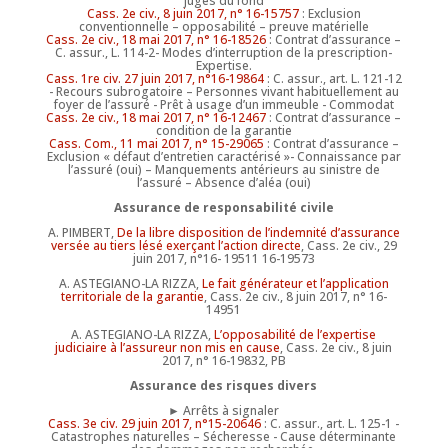
juges du fond
Cass. 2e civ., 8 juin 2017, n° 16-15757
: Exclusion
conventionnelle – opposabilité – preuve matérielle
Cass. 2e civ., 18 mai 2017, n° 16-18526
: Contrat d’assurance –
C. assur., L. 114-2- Modes d’interruption de la prescription-
Expertise.
Cass. 1re civ. 27 juin 2017, n°16-19864
: C. assur., art. L. 121-12
- Recours subrogatoire – Personnes vivant habituellement au
foyer de l’assuré - Prêt à usage d’un immeuble - Commodat
Cass. 2e civ., 18 mai 2017, n° 16-12467
: Contrat d’assurance –
condition de la garantie
Cass. Com., 11 mai 2017, n° 15-29065
: Contrat d’assurance –
Exclusion « défaut d’entretien caractérisé »- Connaissance par
l’assuré (oui) – Manquements antérieurs au sinistre de
l’assuré – Absence d’aléa (oui)
Assurance de responsabilité civile
A. PIMBERT,
De la libre disposition de l’indemnité d’assurance
versée au tiers lésé exerçant l’action directe
, Cass. 2e civ., 29
juin 2017, n°16- 19511 16-19573
A. ASTEGIANO-LA RIZZA,
Le fait générateur et l’application
territoriale de la garantie
, Cass. 2e civ., 8 juin 2017, n° 16-
14951
A. ASTEGIANO-LA RIZZA,
L’opposabilité de l’expertise
judiciaire à l’assureur non mis en cause
, Cass. 2e civ., 8 juin
2017, n° 16-19832, PB
Assurance des risques divers
► Arrêts à signaler
Cass. 3e civ. 29 juin 2017, n°15-20646
: C. assur., art. L. 125-1 -
Catastrophes naturelles – Sécheresse - Cause déterminante