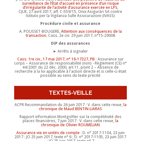
surveillance de l’État d’accueil en présence d’un risque
d’irrégularité de l’activité d’assurance exercée en LPS
,
CJUE, 27 avril 2017, aff. C-559/15, Onix Asigurări SA contre
Istituto per la Vigilanza Sulle Assicurazioni (IVASS)
Procédure civile et assurance
A. POUSSET-BOUGERE,
Attention aux conséquences de la
transaction
, Cass. 2e civ. 29 juin 2017, n°15-29008
DIP des assurances
► Arrêts à signaler
Cass. 1re civ., 17 mai 2017, n° 16-17327, PB
: Assurance sur
corps – Assurance de responsabilité (non) - Règlement (CE) n°
44/2001 du 22 déc. 2000, art.11, point 2 – Absence de
recherche à la loi applicable à l'action directe et si celle-ci était
possible au sens du texte précité
TEXTES-VEILLE
ACPR Recommandation du 26 juin 2017 : V. dans cette revue,
la
chronique de Maud BENTIN-LIARAS
Rapport information Montgolfier sur la compétitivité des
places financières, 7 juin 2017 : V. dans cette revue,
la
chronique de Olivier ROUMELIAN
Assurance-vie en unités de compte
: D. n° 2017-1104, 23 juin
2017 : JO 25 juin 2017, texte n° 6 ; D. n° 2017-1105, 23 juin 2017
: JO 25 juin 2017, texte n° 7