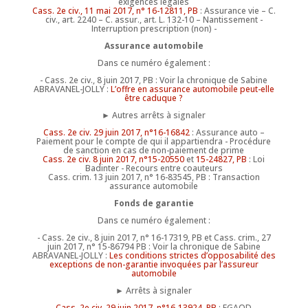
exigences légales
Cass. 2e civ., 11 mai 2017, n° 16-12811, PB
: Assurance vie – C.
civ., art. 2240 – C. assur., art. L. 132-10 – Nantissement -
Interruption prescription (non) -
Assurance automobile
Dans ce numéro également :
- Cass. 2e civ., 8 juin 2017, PB : Voir la chronique de Sabine
ABRAVANEL-JOLLY :
L’offre en assurance automobile peut-elle
être caduque ?
► Autres arrêts à signaler
Cass. 2e civ. 29 juin 2017, n°16-16842
: Assurance auto –
Paiement pour le compte de qui il appartiendra - Procédure
de sanction en cas de non-paiement de prime
Cass. 2e civ. 8 juin 2017, n°15-20550
et
15-24827, PB
: Loi
Badinter - Recours entre coauteurs
Cass. crim. 13 juin 2017, n° 16-83545, PB : Transaction
assurance automobile
Fonds de garantie
Dans ce numéro également :
- Cass. 2e civ., 8 juin 2017, n° 16-17319, PB et Cass. crim., 27
juin 2017, n° 15-86794 PB : Voir la chronique de Sabine
ABRAVANEL-JOLLY :
Les conditions strictes d’opposabilité des
exceptions de non-garantie invoquées par l’assureur
automobile
► Arrêts à signaler
Cass. 2e civ. 29 juin 2017, n°16-13924, PB
: FGAOD