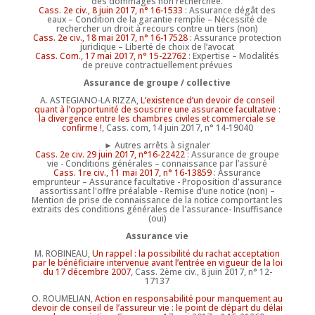
des dommages non recherchée.
Cass. 2e civ., 8 juin 2017, n° 16-1533
: Assurance dégât des
eaux – Condition de la garantie remplie – Nécessité de
rechercher un droit à recours contre un tiers (non)
Cass. 2e civ., 18 mai 2017, n° 16-17528
: Assurance protection
juridique – Liberté de choix de l’avocat
Cass. Com., 17 mai 2017, n° 15-22762
: Expertise – Modalités
de preuve contractuellement prévues
Assurance de groupe / collective
A. ASTEGIANO-LA RIZZA,
L’existence d’un devoir de conseil
quant à l’opportunité de souscrire une assurance facultative :
la divergence entre les chambres civiles et commerciale se
confirme !
, Cass. com, 14 juin 2017, n° 14-19040
► Autres arrêts à signaler
Cass. 2e civ. 29 juin 2017, n°16-22422
: Assurance de groupe
vie - Conditions générales – connaissance par l’assuré
Cass. 1re civ., 11 mai 2017, n° 16-13859
: Assurance
emprunteur – Assurance facultative - Proposition d'assurance
assortissant l'offre préalable - Remise d’une notice (non) –
Mention de prise de connaissance de la notice comportant les
extraits des conditions générales de l'assurance- Insuffisance
(oui)
Assurance vie
M. ROBINEAU,
Un rappel : la possibilité du rachat acceptation
par le bénéficiaire intervenue avant l’entrée en vigueur de la loi
du 17 décembre 2007
, Cass. 2ème civ., 8 juin 2017, n° 12-
17137
O. ROUMELIAN,
Action en responsabilité pour manquement au
devoir de conseil de l’assureur vie : le point de départ du délai