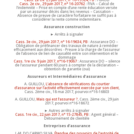
Cass. 2e civ., 29 juin 2017, n° 16-20762
: FIVA – Calcul de
l’indemnité – Prise en compte d’une rente éducation versée
par un assureur décès dans les revenus – Cassation –
Absence de preuve de caractère forfaitaire ne suffit pas à
considérer la rente comme indemnitaire.
Assurance construction
► Arrêts à signaler
Cass. 3e civ., 29 juin 2017, n° 16-19634, PB
: Assurance DO –
Obligation de préfinancer des travaux de nature à remédier
efficacement aux désordres - Preuve à la charge de l’assureur
de l’absence de lien de causalité entre son intervention et le
dommage
Cass. 1re civ. 9 juin 2017, n°16-19067
: Assurance DO – silence
de l’assureur pendant 60 jours à compter de la déclaration –
obtention de garantie (oui)
Assureurs et Intermédiaires d’assurance
A. GUILLOU,
L’absence de vérifications du courtier
d’assurance sur l’activité effectivement exercée par son client
,
Cass. 2ème civ., 18 mai 2017, pourvoi n°16-16803
A. GUILLOU,
Mais qui est l’assureur ?
, Cass. 2ème civ., 29 juin
2017, pourvoi n°16-18672
► Autres arrêts à signaler
Cass. 1re civ., 22 juin 2017, n° 15-27845, PB
: Agent général –
Détournement de clientèle
Entreprises d’assurance
J.-M. DO CARMO SILVA,
Étendue des pouvoirs de l’autorité de