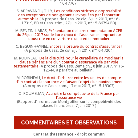
16-17767)
S. ABRAVANEL-JOLLY,
Les conditions strictes d’opposabilité
des exceptions de non-garantie invoquées par l’assureur
automobile
( A propos de Cass. 2e civ., 8 juin 2017, n° 16-
17319, PB et Cass. crim., 27 juin 2017, n° 15-86794 PB)
M. BENTIN-LIARAS,
Présentation de la recommandation ACPR
du 26 juin 2017 sur le libre choix de l’assurance emprunteur
souscrite en couverture d’un crédit immobilier
C. BEGUIN-FAYNEL,
Encore la preuve du contrat d’assurance !
(A propos de Cass. 2e civ. 8 juin 2017, n°16-17204)
M. ROBINEAU,
De la difficulté pour le curatélaire de modifier la
clause bénéficiaire d’un contrat d'assurance vie par voie
testamentaire
(A propos de Cass. 2ème civ., 8 juin 2017, n° 15-
12544, à paraître au bulletin )
M. ROBINEAU,
Le droit d’arbitrer entre les unités de compte
d’un contrat d’assurance vie faisant l’objet d’un nantissement
(A propos de Cass. com., 17 mai 2017, n° 15-19303)
O. ROUMELIAN,
Accroitre la compétitivité de la France par
l’assurance vie
(Rapport d’information Montgolfier sur la compétitivité des
places financières, 7 juin 2017 )
COMMENTAIRES ET OBSERVATIONS
Contrat d’assurance - droit commun