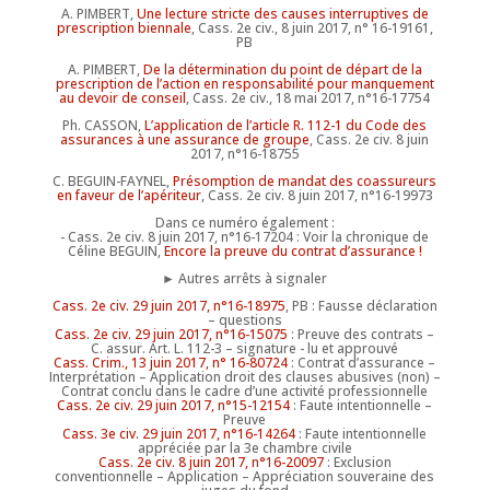
A. PIMBERT,
Une lecture stricte des causes interruptives de
prescription biennale
, Cass. 2e civ., 8 juin 2017, n° 16-19161,
PB
A. PIMBERT,
De la détermination du point de départ de la
prescription de l’action en responsabilité pour manquement
au devoir de conseil
, Cass. 2e civ., 18 mai 2017, n°16-17754
Ph. CASSON,
L’application de l’article R. 112-1 du Code des
assurances à une assurance de groupe
, Cass. 2e civ. 8 juin
2017, n°16-18755
C. BEGUIN-FAYNEL,
Présomption de mandat des coassureurs
en faveur de l’apériteur
, Cass. 2e civ. 8 juin 2017, n°16-19973
Dans ce numéro également :
- Cass. 2e civ. 8 juin 2017, n°16-17204 : Voir la chronique de
Céline BEGUIN,
Encore la preuve du contrat d’assurance !
► Autres arrêts à signaler
Cass. 2e civ. 29 juin 2017, n°16-18975
, PB : Fausse déclaration
– questions
Cass. 2e civ. 29 juin 2017, n°16-15075
: Preuve des contrats –
C. assur. Art. L. 112-3 – signature - lu et approuvé
Cass. Crim., 13 juin 2017, n° 16-80724
: Contrat d’assurance –
Interprétation – Application droit des clauses abusives (non) –
Contrat conclu dans le cadre d’une activité professionnelle
Cass. 2e civ. 29 juin 2017, n°15-12154
: Faute intentionnelle –
Preuve
Cass. 3e civ. 29 juin 2017, n°16-14264
: Faute intentionnelle
appréciée par la 3e chambre civile
Cass. 2e civ. 8 juin 2017, n°16-20097
: Exclusion
conventionnelle – Application – Appréciation souveraine des