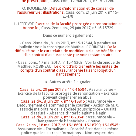
de prescription
, Cass. com, 17 mai 2017, n° 15-21260
O. ROUMELIAN,
Défaut d’information et de conseil de
l’assureur vie : illustrations
, Cass. com, 21 juin 2017, n° 15-
25478
L. LEFEBVRE,
Exercice de la faculté prorogée de renonciation et
bonne foi
, Cass. 2ème civ., 29 juin 2017, n° 16-15729
Dans ce numéro également :
- Cass. 2ème civ., 8 juin 2017, n° 15-12544, à paraître au
bulletin : Voir la chronique de Matthieu ROBINEAU :
De la
difficulté pour le curatélaire de modifier la clause bénéficiaire
d’un contrat d'assurance vie par voie testamentaire
- Cass. com., 17 mai 2017, n° 15-19303 : Voir la chronique de
Matthieu ROBINEAU :
Le droit d’arbitrer entre les unités de
compte d’un contrat d’assurance vie faisant l’objet d’un
nantissement
► Autres arrêts à signaler
Cass. 2e civ., 29 juin 2017, n° 16-16584
: Assurance vie –
Exercice de la faculté prorogée de renonciation – Exercice
pouvant dégénérer en abus.
Cass. 2e civ., 8 juin 2017, n° 16-18815
: Assurance vie –
Détournement de sommes par le courtier – Action de M. X,
associé majoritaire de la société souscriptrice – Qualité
d’assuré – Absence d’intérêt légitime à agir
Cass. 2e civ., 8 juin 2017, n° 16-20641
: Assurance vie –
Changement de bénéficiaire – Preuve
Cass. 2e civ., 18 mai 2017, n° 16-18691
,
16-18799
,
16-16545
:
Assurance vie – Formalisme – Encadré écrit dans la même
police que les autres informations – Non-respect des