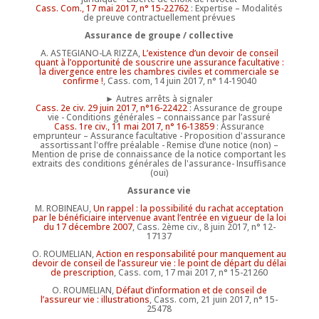
Cass. Com., 17 mai 2017, n° 15-22762
: Expertise – Modalités
de preuve contractuellement prévues
Assurance de groupe / collective
A. ASTEGIANO-LA RIZZA,
L’existence d’un devoir de conseil
quant à l’opportunité de souscrire une assurance facultative :
la divergence entre les chambres civiles et commerciale se
confirme !
, Cass. com, 14 juin 2017, n° 14-19040
► Autres arrêts à signaler
Cass. 2e civ. 29 juin 2017, n°16-22422
: Assurance de groupe
vie - Conditions générales – connaissance par l’assuré
Cass. 1re civ., 11 mai 2017, n° 16-13859
: Assurance
emprunteur – Assurance facultative - Proposition d'assurance
assortissant l'offre préalable - Remise d’une notice (non) –
Mention de prise de connaissance de la notice comportant les
extraits des conditions générales de l'assurance- Insuffisance
(oui)
Assurance vie
M. ROBINEAU,
Un rappel : la possibilité du rachat acceptation
par le bénéficiaire intervenue avant l’entrée en vigueur de la loi
du 17 décembre 2007
, Cass. 2ème civ., 8 juin 2017, n° 12-
17137
O. ROUMELIAN,
Action en responsabilité pour manquement au
devoir de conseil de l’assureur vie : le point de départ du délai
de prescription
, Cass. com, 17 mai 2017, n° 15-21260
O. ROUMELIAN,
Défaut d’information et de conseil de
l’assureur vie : illustrations
, Cass. com, 21 juin 2017, n° 15-
25478