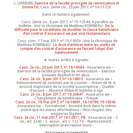
L. LEFEBVRE,
Exercice de la faculté prorogée de renonciation et
bonne foi
, Cass. 2ème civ., 29 juin 2017, n° 16-15729
Dans ce numéro également :
- Cass. 2ème civ., 8 juin 2017, n° 15-12544, à paraître au
bulletin : Voir la chronique de Matthieu ROBINEAU :
De la
difficulté pour le curatélaire de modifier la clause bénéficiaire
d’un contrat d'assurance vie par voie testamentaire
- Cass. com., 17 mai 2017, n° 15-19303 : Voir la chronique de
Matthieu ROBINEAU :
Le droit d’arbitrer entre les unités de
compte d’un contrat d’assurance vie faisant l’objet d’un
nantissement
► Autres arrêts à signaler
Cass. 2e civ., 29 juin 2017, n° 16-16584
: Assurance vie –
Exercice de la faculté prorogée de renonciation – Exercice
pouvant dégénérer en abus.
Cass. 2e civ., 8 juin 2017, n° 16-18815
: Assurance vie –
Détournement de sommes par le courtier – Action de M. X,
associé majoritaire de la société souscriptrice – Qualité
d’assuré – Absence d’intérêt légitime à agir
Cass. 2e civ., 8 juin 2017, n° 16-20641
: Assurance vie –
Changement de bénéficiaire – Preuve
Cass. 2e civ., 18 mai 2017, n° 16-18691
,
16-18799
,
16-16545
:
Assurance vie – Formalisme – Encadré écrit dans la même
police que les autres informations – Non-respect des
exigences légales
Cass. 2e civ., 11 mai 2017, n° 16-12811, PB
: Assurance vie – C.
civ., art. 2240 – C. assur., art. L. 132-10 – Nantissement -
Interruption prescription (non) -
Assurance automobile