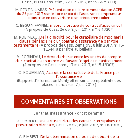
17319, PB et Cass. crim., 27 juin 2017, n° 15-86794 PB)
M. BENTIN-LIARAS,
Présentation de la recommandation ACPR
du 26 juin 2017 sur le libre choix de l’assurance emprunteur
souscrite en couverture d’un crédit immobilier
C. BEGUIN-FAYNEL,
Encore la preuve du contrat d’assurance !
(A propos de Cass. 2e civ. 8 juin 2017, n°16-17204)
M. ROBINEAU,
De la difficulté pour le curatélaire de modifier la
clause bénéficiaire d’un contrat d'assurance vie par voie
testamentaire
(A propos de Cass. 2ème civ., 8 juin 2017, n° 15-
12544, à paraître au bulletin )
M. ROBINEAU,
Le droit d’arbitrer entre les unités de compte
d’un contrat d’assurance vie faisant l’objet d’un nantissement
(A propos de Cass. com., 17 mai 2017, n° 15-19303)
O. ROUMELIAN,
Accroitre la compétitivité de la France par
l’assurance vie
(Rapport d’information Montgolfier sur la compétitivité des
places financières, 7 juin 2017 )
COMMENTAIRES ET OBSERVATIONS
Contrat d’assurance - droit commun
A. PIMBERT,
Une lecture stricte des causes interruptives de
prescription biennale
, Cass. 2e civ., 8 juin 2017, n° 16-19161,
PB
A. PIMBERT,
De la détermination du point de départ de la