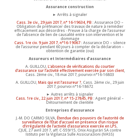
Assurance construction
► Arrêts à signaler
Cass. 3e civ., 29 juin 2017, n° 16-19634, PB
: Assurance DO –
Obligation de préfinancer des travaux de nature à remédier
efficacement aux désordres - Preuve à la charge de l’assureur
de l’absence de lien de causalité entre son intervention et le
dommage
Cass. 1re civ. 9 juin 2017, n°16-19067
: Assurance DO – silence
de l’assureur pendant 60 jours à compter de la déclaration –
obtention de garantie (oui)
Assureurs et Intermédiaires d’assurance
A. GUILLOU,
L’absence de vérifications du courtier
d’assurance sur l’activité effectivement exercée par son client
,
Cass. 2ème civ., 18 mai 2017, pourvoi n°16-16803
A. GUILLOU,
Mais qui est l’assureur ?
, Cass. 2ème civ., 29 juin
2017, pourvoi n°16-18672
► Autres arrêts à signaler
Cass. 1re civ., 22 juin 2017, n° 15-27845, PB
: Agent général –
Détournement de clientèle
Entreprises d’assurance
J.-M. DO CARMO SILVA,
Étendue des pouvoirs de l’autorité de
surveillance de l’État d’accueil en présence d’un risque
d’irrégularité de l’activité d’assurance exercée en LPS
,
CJUE, 27 avril 2017, aff. C-559/15, Onix Asigurări SA contre
Istituto per la Vigilanza Sulle Assicurazioni (IVASS)