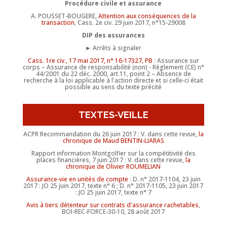
Procédure civile et assurance
A. POUSSET-BOUGERE,
Attention aux conséquences de la
transaction
, Cass. 2e civ. 29 juin 2017, n°15-29008
DIP des assurances
► Arrêts à signaler
Cass. 1re civ., 17 mai 2017, n° 16-17327, PB
: Assurance sur
corps – Assurance de responsabilité (non) - Règlement (CE) n°
44/2001 du 22 déc. 2000, art.11, point 2 – Absence de
recherche à la loi applicable à l'action directe et si celle-ci était
possible au sens du texte précité
TEXTES-VEILLE
ACPR Recommandation du 26 juin 2017 : V. dans cette revue,
la
chronique de Maud BENTIN-LIARAS
Rapport information Montgolfier sur la compétitivité des
places financières, 7 juin 2017 : V. dans cette revue,
la
chronique de Olivier ROUMELIAN
Assurance-vie en unités de compte
: D. n° 2017-1104, 23 juin
2017 : JO 25 juin 2017, texte n° 6 ; D. n° 2017-1105, 23 juin 2017
: JO 25 juin 2017, texte n° 7
Avis à tiers détenteur sur contrats d'assurance rachetables
,
BOI-REC-FORCE-30-10, 28 août 2017