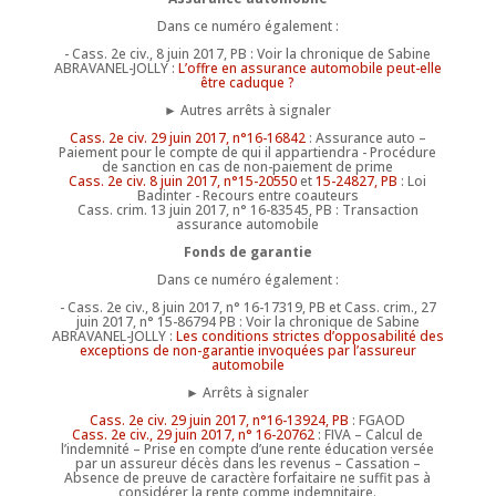
Dans ce numéro également :
- Cass. 2e civ., 8 juin 2017, PB : Voir la chronique de Sabine
ABRAVANEL-JOLLY :
L’offre en assurance automobile peut-elle
être caduque ?
► Autres arrêts à signaler
Cass. 2e civ. 29 juin 2017, n°16-16842
: Assurance auto –
Paiement pour le compte de qui il appartiendra - Procédure
de sanction en cas de non-paiement de prime
Cass. 2e civ. 8 juin 2017, n°15-20550
et
15-24827, PB
: Loi
Badinter - Recours entre coauteurs
Cass. crim. 13 juin 2017, n° 16-83545, PB : Transaction
assurance automobile
Fonds de garantie
Dans ce numéro également :
- Cass. 2e civ., 8 juin 2017, n° 16-17319, PB et Cass. crim., 27
juin 2017, n° 15-86794 PB : Voir la chronique de Sabine
ABRAVANEL-JOLLY :
Les conditions strictes d’opposabilité des
exceptions de non-garantie invoquées par l’assureur
automobile
► Arrêts à signaler
Cass. 2e civ. 29 juin 2017, n°16-13924, PB
: FGAOD
Cass. 2e civ., 29 juin 2017, n° 16-20762
: FIVA – Calcul de
l’indemnité – Prise en compte d’une rente éducation versée
par un assureur décès dans les revenus – Cassation –
Absence de preuve de caractère forfaitaire ne suffit pas à
considérer la rente comme indemnitaire.