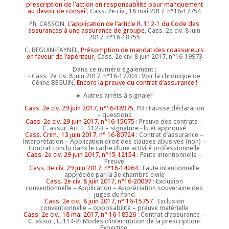
prescription de l’action en responsabilité pour manquement
au devoir de conseil
, Cass. 2e civ., 18 mai 2017, n°16-17754
Ph. CASSON,
L’application de l’article R. 112-1 du Code des
assurances à une assurance de groupe
, Cass. 2e civ. 8 juin
2017, n°16-18755
C. BEGUIN-FAYNEL,
Présomption de mandat des coassureurs
en faveur de l’apériteur
, Cass. 2e civ. 8 juin 2017, n°16-19973
Dans ce numéro également :
- Cass. 2e civ. 8 juin 2017, n°16-17204 : Voir la chronique de
Céline BEGUIN,
Encore la preuve du contrat d’assurance !
► Autres arrêts à signaler
Cass. 2e civ. 29 juin 2017, n°16-18975
, PB : Fausse déclaration
– questions
Cass. 2e civ. 29 juin 2017, n°16-15075
: Preuve des contrats –
C. assur. Art. L. 112-3 – signature - lu et approuvé
Cass. Crim., 13 juin 2017, n° 16-80724
: Contrat d’assurance –
Interprétation – Application droit des clauses abusives (non) –
Contrat conclu dans le cadre d’une activité professionnelle
Cass. 2e civ. 29 juin 2017, n°15-12154
: Faute intentionnelle –
Preuve
Cass. 3e civ. 29 juin 2017, n°16-14264
: Faute intentionnelle
appréciée par la 3e chambre civile
Cass. 2e civ. 8 juin 2017, n°16-20097
: Exclusion
conventionnelle – Application – Appréciation souveraine des
juges du fond
Cass. 2e civ., 8 juin 2017, n° 16-15757
: Exclusion
conventionnelle – opposabilité – preuve matérielle
Cass. 2e civ., 18 mai 2017, n° 16-18526
: Contrat d’assurance –
C. assur., L. 114-2- Modes d’interruption de la prescription-
Expertise.