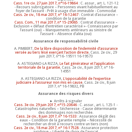
Cass. 1re civ. 27 juin 2017, n°16-19864
: C. assur., art. L. 121-12
- Recours subrogatoire – Personnes vivant habituellement au
foyer de l’assuré - Prêt à usage d’un immeuble - Commodat
Cass. 2e civ., 18 mai 2017, n° 16-12467
: Contrat d’assurance –
condition de la garantie
Cass. Com., 11 mai 2017, n° 15-29065
: Contrat d’assurance –
Exclusion « défaut d’entretien caractérisé »- Connaissance par
l’assuré (oui) – Manquements antérieurs au sinistre de
l’assuré – Absence d’aléa (oui)
Assurance de responsabilité civile
A. PIMBERT,
De la libre disposition de l’indemnité d’assurance
versée au tiers lésé exerçant l’action directe
, Cass. 2e civ., 29
juin 2017, n°16- 19511 16-19573
A. ASTEGIANO-LA RIZZA,
Le fait générateur et l’application
territoriale de la garantie
, Cass. 2e civ., 8 juin 2017, n° 16-
14951
A. ASTEGIANO-LA RIZZA,
L’opposabilité de l’expertise
judiciaire à l’assureur non mis en cause
, Cass. 2e civ., 8 juin
2017, n° 16-19832, PB
Assurance des risques divers
► Arrêts à signaler
Cass. 3e civ. 29 juin 2017, n°15-20646
: C. assur., art. L. 125-1 -
Catastrophes naturelles – Sécheresse - Cause déterminante
des dommages non recherchée.
Cass. 2e civ., 8 juin 2017, n° 16-1533
: Assurance dégât des
eaux – Condition de la garantie remplie – Nécessité de
rechercher un droit à recours contre un tiers (non)
Cass. 2e civ., 18 mai 2017, n° 16-17528
: Assurance protection
juridique – Liberté de choix de l’avocat