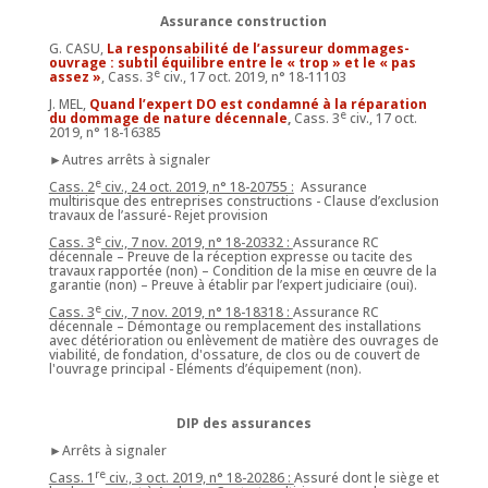
Assurance construction
G. CASU,
La responsabilité de l’assureur dommages-
ouvrage : subtil équilibre entre le « trop » et le « pas
e
assez »
, Cass. 3
civ., 17 oct. 2019, n° 18-11103
J. MEL,
Quand l’expert DO est condamné à la réparation
e
du dommage de nature décennale
,
Cass. 3
civ., 17 oct.
2019, n° 18-16385
►Autres arrêts à signaler
e
Cass. 2
civ., 24 oct. 2019, n° 18-20755 :
Assurance
multirisque des entreprises constructions - Clause d’exclusion
travaux de l’assuré- Rejet provision
e
Cass. 3
civ., 7 nov. 2019, n° 18-20332 :
Assurance RC
décennale – Preuve de la réception expresse ou tacite des
travaux rapportée (non) – Condition de la mise en œuvre de la
garantie (non) – Preuve à établir par l’expert judiciaire (oui).
e
Cass. 3
civ., 7 nov. 2019, n° 18-18318 :
Assurance RC
décennale – Démontage ou remplacement des installations
avec détérioration ou enlèvement de matière des ouvrages de
viabilité, de fondation, d'ossature, de clos ou de couvert de
l'ouvrage principal - Eléments d’équipement (non).
DIP des assurances
►Arrêts à signaler
re
Cass. 1
civ., 3 oct. 2019, n° 18-20286 :
Assuré dont le siège et