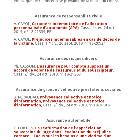
équivoque de renoncer à se prévaloir de la nullité du contrat
Assurance de responsabilité civile
A. CAYOL
,
Caractère indemnitaire de l’allocation
re
personnalisée d’autonomie (APA)
,
Cass. 1
civ., 24 oct.
2019, n° 18-21339, PB
A. CAYOL
,
Préjudices indemnisables en cas de décès de
re
la victime
, Cass. 1
civ., 26 sept. 2019, n° 18-20924
Assurance des risques divers
Ph. CASSON,
L’assurance pour compte suppose un
accord de volonté de l’assureur et du souscripteur
,
e
Cass. 2
civ., 24 oct. 2019, n° 18-21363
Assurance de groupe / collective prestations sociales
B. NERAUDAU,
Prévoyance collective et notice
d’information, Prévoyance collective et notice
e
d’information
,
Cass. 2
civ., 24 oct. 2019, n° 18-20016
Assurance automobile
C. LORTON,
La réaffirmation de l’appréciation
souveraine du juge dans l’évaluation du préjudice
corporel : Focus sur les besoins d’une victime d’un