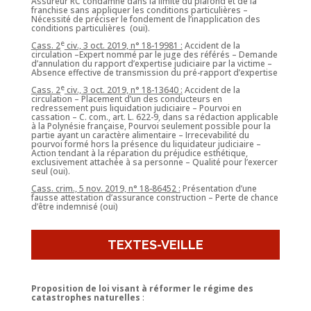
Assureur RC condamné dans la limite du plafond et de la
franchise sans appliquer les conditions particulières –
Nécessité de préciser le fondement de l’inapplication des
conditions particulières (oui).
e
Cass. 2
civ., 3 oct. 2019, n° 18-19981 :
Accident de la
circulation –Expert nommé par le juge des référés – Demande
d’annulation du rapport d’expertise judiciaire par la victime –
Absence effective de transmission du pré-rapport d’expertise
e
Cass. 2
civ., 3 oct. 2019, n° 18-13640 :
Accident de la
circulation – Placement d’un des conducteurs en
redressement puis liquidation judiciaire – Pourvoi en
cassation – C. com., art. L. 622-9, dans sa rédaction applicable
à la Polynésie française, Pourvoi seulement possible pour la
partie ayant un caractère alimentaire – Irrecevabilité du
pourvoi formé hors la présence du liquidateur judiciaire –
Action tendant à la réparation du préjudice esthétique,
exclusivement attachée à sa personne – Qualité pour l’exercer
seul (oui).
Cass. crim., 5 nov. 2019, n° 18-86452 :
Présentation d’une
fausse attestation d’assurance construction – Perte de chance
d’être indemnisé (oui)
TEXTES-VEILLE
Proposition de loi visant à réformer le régime des
catastrophes naturelles
: