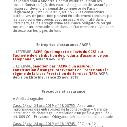
les locaux sont à Andorre Contrat multirisque pour les
locaux- Sinistre dégât des eaux – Assignation de l’assuré par
l’assureur devant le tribunal de commerce de Paris -
Règlement (UE) n° 1215/2012, art. 15 - « les conventions
attributives de juridiction peuvent être librement conclues par
les assureurs européens avec un assuré domicilié dans un
Etats tiers, sauf s'il s'agit d'une assurance obligatoire ou qui
porte sur un immeuble situé dans un Etat membre » - Violation
du texte par les juges du fond.
Entreprise d'assurance / ACPR
L. LEFEBVRE,
ACPR, Quel impact de l’avis du CCSF sur
l’activité de distribution de produits d’assurance par
téléphone
?
,
Avis 19 nov. 2019
L. LEFEBVRE,
Sanction par l’ACPR d’un assureur
construction étranger intervenant en France sous le
régime de la Libre Prestation de Services (L
PS)
,
ACPR,
décision Elite Insurance 25 nov. 2019
Procédure et assurance
►Arrêts à signaler
e
Cass. 2
civ., 24 oct. 2019, n° 18-20755 :
Assurance
multirisques des entreprises de la construction – Garantie
installation de chauffage - Installation d’un poêle à granulés –
art. 809 CC – Provision - Obligation sérieusement contestable
e
Cass. 2
civ., 24 oct. 2019, n° 18-19745 :
CPC, art. 12 –