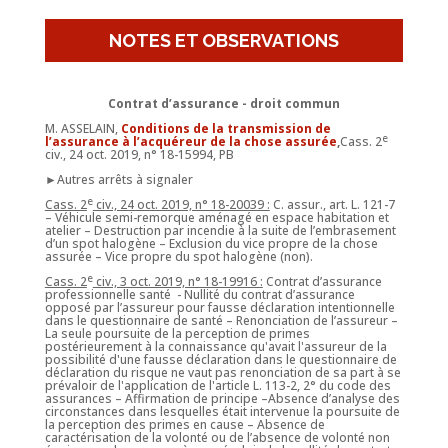
NOTES ET OBSERVATIONS
Contrat d’assurance - droit commun
M. ASSELAIN,
Conditions de la transmission de
e
l’assurance à l’acquéreur de la chose assurée
,
Cass. 2
civ., 24 oct. 2019, n° 18-15994, PB
►Autres arrêts à signaler
e
Cass. 2
civ., 24 oct. 2019, n° 18-20039 :
C. assur., art. L. 121-7
– Véhicule semi-remorque aménagé en espace habitation et
atelier – Destruction par incendie à la suite de l’embrasement
d’un spot halogène – Exclusion du vice propre de la chose
assurée – Vice propre du spot halogène (non).
e
Cass. 2
civ., 3 oct. 2019, n° 18-19916 :
Contrat d’assurance
professionnelle santé - Nullité du contrat d’assurance
opposé par l’assureur pour fausse déclaration intentionnelle
dans le questionnaire de santé – Renonciation de l’assureur –
La seule poursuite de la perception de primes
postérieurement à la connaissance qu'avait l'assureur de la
possibilité d'une fausse déclaration dans le questionnaire de
déclaration du risque ne vaut pas renonciation de sa part à se
prévaloir de l'application de l'article L. 113-2, 2° du code des
assurances – Affirmation de principe –Absence d’analyse des
circonstances dans lesquelles était intervenue la poursuite de
la perception des primes en cause – Absence de
caractérisation de la volonté ou de l’absence de volonté non