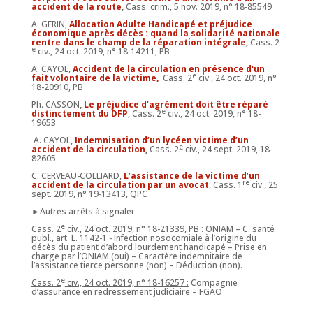
accident de la route
,
Cass. crim., 5 nov. 2019, n° 18-85549
A. GERIN,
Allocation Adulte Handicapé et préjudice
économique après décès : quand la solidarité nationale
rentre dans le champ de la réparation intégrale
,
Cass. 2
e
civ., 24 oct. 2019, n° 18-14211, PB
A. CAYOL,
Accident de la circulation en présence d'un
e
fait volontaire de la victime,
Cass. 2
civ., 24 oct. 2019, n°
18-20910, PB
Ph. CASSON
,
Le préjudice d’agrément doit être réparé
e
distinctement du DFP
, Cass. 2
civ., 24 oct. 2019, n° 18-
19653
A. CAYOL
,
Indemnisation d’un lycéen victime d’un
e
accident de la circulation
,
Cass. 2
civ., 24 sept. 2019, 18-
82605
C. CERVEAU-COLLIARD,
L’assistance de la victime d’un
re
accident de la circulation par un avocat
, Cass. 1
civ., 25
sept. 2019, n° 19-13413, QPC
►Autres arrêts à signaler
e
Cass. 2
civ., 24 oct. 2019, n° 18-21339, PB :
ONIAM – C. santé
publ., art. L. 1142-1 - Infection nosocomiale à l’origine du
décès du patient d’abord lourdement handicapé – Prise en
charge par l’ONIAM (oui) – Caractère indemnitaire de
l’assistance tierce personne (non) – Déduction (non).
e
Cass. 2
civ., 24 oct. 2019, n° 18-16257 :
Compagnie
d’assurance en redressement judiciaire – FGAO