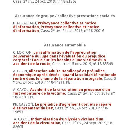
e
Cass. 2
civ., 24 oct. 2019, n° 18-21363
Assurance de groupe / collective prestations sociales
B. NERAUDAU,
Prévoyance collective et notice
d’information, Prévoyance collective et notice
e
d’information
,
Cass. 2
civ., 24 oct. 2019, n° 18-20016
Assurance automobile
C. LORTON,
La réaffirmation de l’appréciation
souveraine du juge dans l’évaluation du préjudice
corporel : Focus sur les besoins d’une victime d’un
accident de la route
,
Cass. crim., 5 nov. 2019, n° 18-85549
A. GERIN,
Allocation Adulte Handicapé et préjudice
économique après décès : quand la solidarité nationale
rentre dans le champ de la réparation intégrale
,
Cass. 2
e
civ., 24 oct. 2019, n° 18-14211, PB
A. CAYOL,
Accident de la circulation en présence d'un
e
fait volontaire de la victime,
Cass. 2
civ., 24 oct. 2019, n°
18-20910, PB
Ph. CASSON
,
Le préjudice d’agrément doit être réparé
e
distinctement du DFP
, Cass. 2
civ., 24 oct. 2019, n° 18-
19653
A. CAYOL
,
Indemnisation d’un lycéen victime d’un
e
accident de la circulation
,
Cass. 2
civ., 24 sept. 2019, 18-
82605