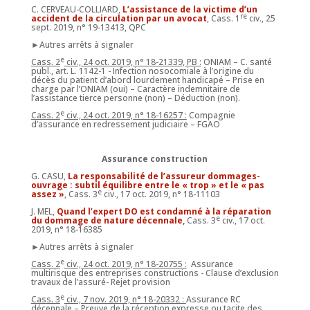
C. CERVEAU-COLLIARD,
L’assistance de la victime d’un
re
accident de la circulation par un avocat
, Cass. 1
civ., 25
sept. 2019, n° 19-13413, QPC
►Autres arrêts à signaler
e
Cass. 2
civ., 24 oct. 2019, n° 18-21339, PB :
ONIAM – C. santé
publ., art. L. 1142-1 - Infection nosocomiale à l’origine du
décès du patient d’abord lourdement handicapé – Prise en
charge par l’ONIAM (oui) – Caractère indemnitaire de
l’assistance tierce personne (non) – Déduction (non).
e
Cass. 2
civ., 24 oct. 2019, n° 18-16257 :
Compagnie
d’assurance en redressement judiciaire – FGAO
Assurance construction
G. CASU,
La responsabilité de l’assureur dommages-
ouvrage : subtil équilibre entre le « trop » et le « pas
e
assez »
, Cass. 3
civ., 17 oct. 2019, n° 18-11103
J. MEL,
Quand l’expert DO est condamné à la réparation
e
du dommage de nature décennale
,
Cass. 3
civ., 17 oct.
2019, n° 18-16385
►Autres arrêts à signaler
e
Cass. 2
civ., 24 oct. 2019, n° 18-20755 :
Assurance
multirisque des entreprises constructions - Clause d’exclusion
travaux de l’assuré- Rejet provision
e
Cass. 3
civ., 7 nov. 2019, n° 18-20332 :
Assurance RC
décennale – Preuve de la réception expresse ou tacite des