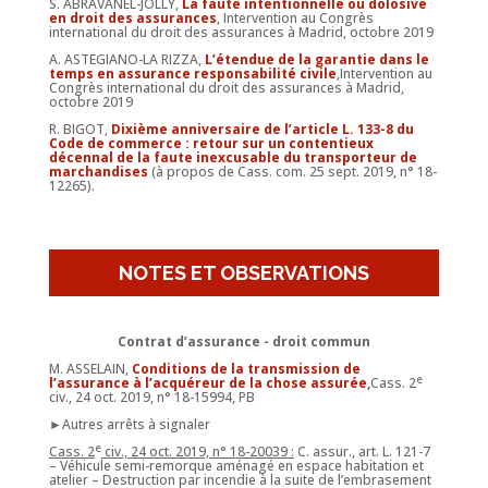
S. ABRAVANEL-JOLLY,
La faute intentionnelle ou dolosive
en droit des assurances
, Intervention au Congrès
international du droit des assurances à Madrid, octobre 2019
A. ASTEGIANO-LA RIZZA,
L’étendue de la garantie dans le
temps en assurance responsabilité civile
,Intervention au
Congrès international du droit des assurances à Madrid,
octobre 2019
R. BIGOT,
Dixième anniversaire de
l’article L. 133-8 du
Code de commerce : retour sur
un contentieux
décennal de la faute inexcusable du transporteur de
marchandises
(à propos de Cass. com. 25 sept. 2019, n° 18-
12265).
NOTES ET OBSERVATIONS
Contrat d’assurance - droit commun
M. ASSELAIN,
Conditions de la transmission de
e
l’assurance à l’acquéreur de la chose assurée
,
Cass. 2
civ., 24 oct. 2019, n° 18-15994, PB
►Autres arrêts à signaler
e
Cass. 2
civ., 24 oct. 2019, n° 18-20039 :
C. assur., art. L. 121-7
– Véhicule semi-remorque aménagé en espace habitation et
atelier – Destruction par incendie à la suite de l’embrasement