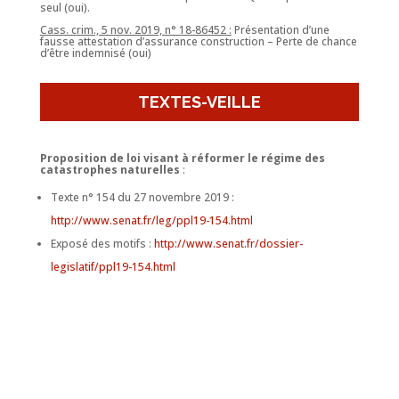
seul (oui).
Cass. crim., 5 nov. 2019, n° 18-86452 :
Présentation d’une
fausse attestation d’assurance construction – Perte de chance
d’être indemnisé (oui)
TEXTES-VEILLE
Proposition de loi visant à réformer le régime des
catastrophes naturelles
:
Texte n° 154 du 27 novembre 2019 :
http://www.senat.fr/leg/ppl19-154.html
Exposé des motifs :
http://www.senat.fr/dossier-
legislatif/ppl19-154.html