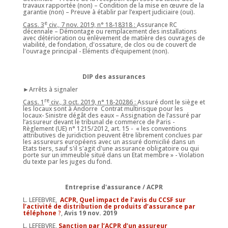
travaux rapportée (non) – Condition de la mise en œuvre de la
garantie (non) – Preuve à établir par l’expert judiciaire (oui).
e
Cass. 3
civ., 7 nov. 2019, n° 18-18318 :
Assurance RC
décennale – Démontage ou remplacement des installations
avec détérioration ou enlèvement de matière des ouvrages de
viabilité, de fondation, d'ossature, de clos ou de couvert de
l'ouvrage principal - Eléments d’équipement (non).
DIP des assurances
►Arrêts à signaler
re
Cass. 1
civ., 3 oct. 2019, n° 18-20286 :
Assuré dont le siège et
les locaux sont à Andorre Contrat multirisque pour les
locaux- Sinistre dégât des eaux – Assignation de l’assuré par
l’assureur devant le tribunal de commerce de Paris -
Règlement (UE) n° 1215/2012, art. 15 - « les conventions
attributives de juridiction peuvent être librement conclues par
les assureurs européens avec un assuré domicilié dans un
Etats tiers, sauf s'il s'agit d'une assurance obligatoire ou qui
porte sur un immeuble situé dans un Etat membre » - Violation
du texte par les juges du fond.
Entreprise d'assurance / ACPR
L. LEFEBVRE,
ACPR, Quel impact de l’avis du CCSF sur
l’activité de distribution de produits d’assurance par
téléphone
?
,
Avis 19 nov. 2019
L. LEFEBVRE,
Sanction par l’ACPR d’un assureur