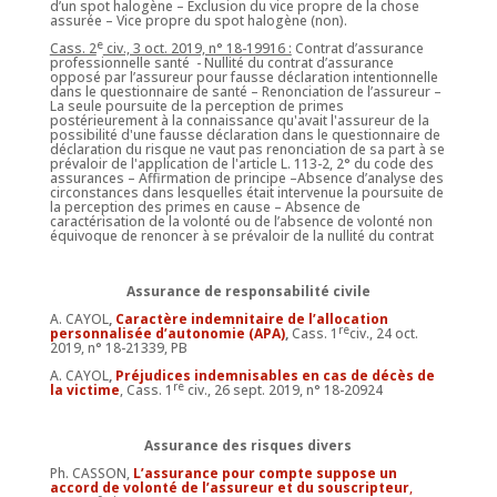
d’un spot halogène – Exclusion du vice propre de la chose
assurée – Vice propre du spot halogène (non).
e
Cass. 2
civ., 3 oct. 2019, n° 18-19916 :
Contrat d’assurance
professionnelle santé - Nullité du contrat d’assurance
opposé par l’assureur pour fausse déclaration intentionnelle
dans le questionnaire de santé – Renonciation de l’assureur –
La seule poursuite de la perception de primes
postérieurement à la connaissance qu'avait l'assureur de la
possibilité d'une fausse déclaration dans le questionnaire de
déclaration du risque ne vaut pas renonciation de sa part à se
prévaloir de l'application de l'article L. 113-2, 2° du code des
assurances – Affirmation de principe –Absence d’analyse des
circonstances dans lesquelles était intervenue la poursuite de
la perception des primes en cause – Absence de
caractérisation de la volonté ou de l’absence de volonté non
équivoque de renoncer à se prévaloir de la nullité du contrat
Assurance de responsabilité civile
A. CAYOL
,
Caractère indemnitaire de l’allocation
re
personnalisée d’autonomie (APA)
,
Cass. 1
civ., 24 oct.
2019, n° 18-21339, PB
A. CAYOL
,
Préjudices indemnisables en cas de décès de
re
la victime
, Cass. 1
civ., 26 sept. 2019, n° 18-20924
Assurance des risques divers
Ph. CASSON,
L’assurance pour compte suppose un
accord de volonté de l’assureur et du souscripteur
,