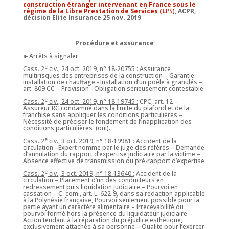
construction étranger intervenant en France sous le
régime de la Libre Prestation de Services (L
PS)
,
ACPR,
décision Elite Insurance 25 nov. 2019
Procédure et assurance
►Arrêts à signaler
e
Cass. 2
civ., 24 oct. 2019, n° 18-20755 :
Assurance
multirisques des entreprises de la construction – Garantie
installation de chauffage - Installation d’un poêle à granulés –
art. 809 CC – Provision - Obligation sérieusement contestable
e
Cass. 2
civ., 24 oct. 2019, n° 18-19745 :
CPC, art. 12 –
Assureur RC condamné dans la limite du plafond et de la
franchise sans appliquer les conditions particulières –
Nécessité de préciser le fondement de l’inapplication des
conditions particulières (oui).
e
Cass. 2
civ., 3 oct. 2019, n° 18-19981 :
Accident de la
circulation –Expert nommé par le juge des référés – Demande
d’annulation du rapport d’expertise judiciaire par la victime –
Absence effective de transmission du pré-rapport d’expertise
e
Cass. 2
civ., 3 oct. 2019, n° 18-13640 :
Accident de la
circulation – Placement d’un des conducteurs en
redressement puis liquidation judiciaire – Pourvoi en
cassation – C. com., art. L. 622-9, dans sa rédaction applicable
à la Polynésie française, Pourvoi seulement possible pour la
partie ayant un caractère alimentaire – Irrecevabilité du
pourvoi formé hors la présence du liquidateur judiciaire –
Action tendant à la réparation du préjudice esthétique,
exclusivement attachée à sa personne – Qualité pour l’exercer