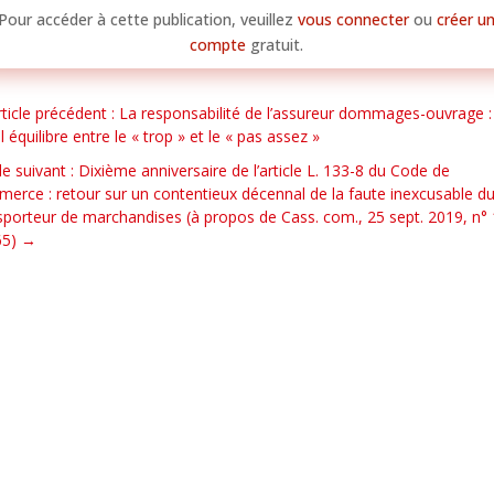
Pour accéder à cette publication, veuillez
vous connecter
ou
créer u
compte
gratuit.
rticle précédent : La responsabilité de l’assureur dommages-ouvrage :
l équilibre entre le « trop » et le « pas assez »
cle suivant : Dixième anniversaire de l’article L. 133-8 du Code de
erce : retour sur un contentieux décennal de la faute inexcusable d
sporteur de marchandises (à propos de Cass. com., 25 sept. 2019, n° 
5)
→