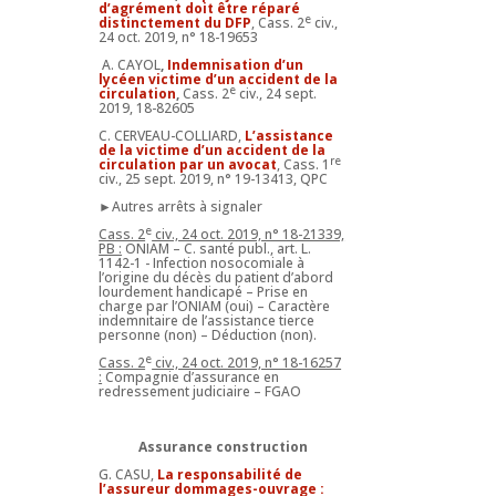
d’agrément doit être réparé
e
distinctement du DFP
, Cass. 2
civ.,
24 oct. 2019, n° 18-19653
A. CAYOL
,
Indemnisation d’un
lycéen victime d’un accident de la
e
circulation
,
Cass. 2
civ., 24 sept.
2019, 18-82605
C. CERVEAU-COLLIARD,
L’assistance
de la victime d’un accident de la
re
circulation par un avocat
, Cass. 1
civ., 25 sept. 2019, n° 19-13413, QPC
►Autres arrêts à signaler
e
Cass. 2
civ., 24 oct. 2019, n° 18-21339,
PB :
ONIAM – C. santé publ., art. L.
1142-1 - Infection nosocomiale à
l’origine du décès du patient d’abord
lourdement handicapé – Prise en
charge par l’ONIAM (oui) – Caractère
indemnitaire de l’assistance tierce
personne (non) – Déduction (non).
e
Cass. 2
civ., 24 oct. 2019, n° 18-16257
:
Compagnie d’assurance en
redressement judiciaire – FGAO
Assurance construction
G. CASU,
La responsabilité de
l’assureur dommages-ouvrage :