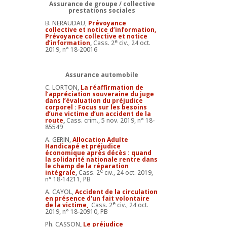
Assurance de groupe / collective
prestations sociales
B. NERAUDAU,
Prévoyance
collective et notice d’information,
Prévoyance collective et notice
e
d’information
,
Cass. 2
civ., 24 oct.
2019, n° 18-20016
Assurance automobile
C. LORTON,
La réaffirmation de
l’appréciation souveraine du juge
dans l’évaluation du préjudice
corporel : Focus sur les besoins
d’une victime d’un accident de la
route
,
Cass. crim., 5 nov. 2019, n° 18-
85549
A. GERIN,
Allocation Adulte
Handicapé et préjudice
économique après décès : quand
la solidarité nationale rentre dans
le champ de la réparation
e
intégrale
,
Cass. 2
civ., 24 oct. 2019,
n° 18-14211, PB
A. CAYOL,
Accident de la circulation
en présence d'un fait volontaire
e
de la victime,
Cass. 2
civ., 24 oct.
2019, n° 18-20910, PB
Ph. CASSON
,
Le préjudice