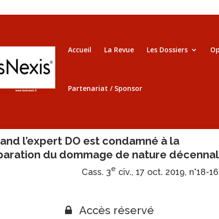
Accueil
La Revue
Les Dossiers
Op
Partenariat / Sponsor
and l’expert DO est condamné à la
paration du dommage de nature décenna
e
Cass. 3
civ., 17 oct. 2019, n°18-1
Accès réservé