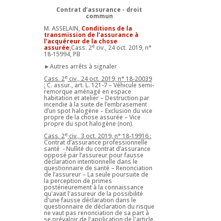
Contrat d’assurance - droit
commun
M. ASSELAIN,
Conditions de la
transmission de l’assurance à
l’acquéreur de la chose
e
assurée
,
Cass. 2
civ., 24 oct. 2019, n°
18-15994, PB
►Autres arrêts à signaler
e
Cass. 2
civ., 24 oct. 2019, n° 18-20039
:
C. assur., art. L. 121-7 – Véhicule semi-
remorque aménagé en espace
habitation et atelier – Destruction par
incendie à la suite de l’embrasement
d’un spot halogène – Exclusion du vice
propre de la chose assurée – Vice
propre du spot halogène (non).
e
Cass. 2
civ., 3 oct. 2019, n° 18-19916 :
Contrat d’assurance professionnelle
santé - Nullité du contrat d’assurance
opposé par l’assureur pour fausse
déclaration intentionnelle dans le
questionnaire de santé – Renonciation
de l’assureur – La seule poursuite de
la perception de primes
postérieurement à la connaissance
qu'avait l'assureur de la possibilité
d'une fausse déclaration dans le
questionnaire de déclaration du risque
ne vaut pas renonciation de sa part à
se prévaloir de l'application de l'article