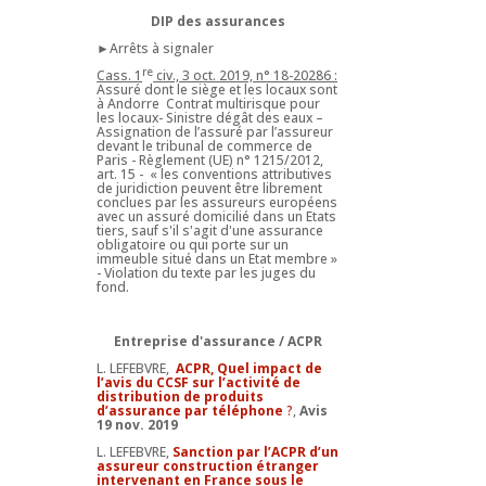
DIP des assurances
►Arrêts à signaler
re
Cass. 1
civ., 3 oct. 2019, n° 18-20286 :
Assuré dont le siège et les locaux sont
à Andorre Contrat multirisque pour
les locaux- Sinistre dégât des eaux –
Assignation de l’assuré par l’assureur
devant le tribunal de commerce de
Paris - Règlement (UE) n° 1215/2012,
art. 15 - « les conventions attributives
de juridiction peuvent être librement
conclues par les assureurs européens
avec un assuré domicilié dans un Etats
tiers, sauf s'il s'agit d'une assurance
obligatoire ou qui porte sur un
immeuble situé dans un Etat membre »
- Violation du texte par les juges du
fond.
Entreprise d'assurance / ACPR
L. LEFEBVRE,
ACPR, Quel impact de
l’avis du CCSF sur l’activité de
distribution de produits
d’assurance par téléphone
?
,
Avis
19 nov. 2019
L. LEFEBVRE,
Sanction par l’ACPR d’un
assureur construction étranger
intervenant en France sous le