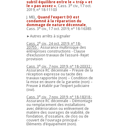
subtil équilibre entre le « trop » et
e
le « pas assez »
, Cass. 3
civ., 17 oct.
2019, n° 18-11103
J. MEL,
Quand l’expert DO est
condamné à la réparation du
dommage de nature décennale
,
e
Cass. 3
civ., 17 oct. 2019, n° 18-16385
►Autres arrêts à signaler
e
Cass. 2
civ., 24 oct. 2019, n° 18-
20755 :
Assurance multirisque des
entreprises constructions - Clause
d’exclusion travaux de l’assuré- Rejet
provision
e
Cass. 3
civ., 7 nov. 2019, n° 18-20332 :
Assurance RC décennale – Preuve de la
réception expresse ou tacite des
travaux rapportée (non) – Condition de
la mise en œuvre de la garantie (non) –
Preuve à établir par l’expert judiciaire
(oui).
e
Cass. 3
civ., 7 nov. 2019, n° 18-18318 :
Assurance RC décennale – Démontage
ou remplacement des installations
avec détérioration ou enlèvement de
matière des ouvrages de viabilité, de
fondation, d'ossature, de clos ou de
couvert de l'ouvrage principal -
Eléments d’équipement (non).