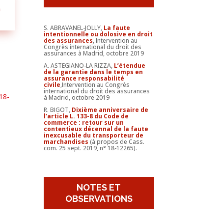
n
S. ABRAVANEL-JOLLY,
La faute
intentionnelle ou dolosive en droit
des assurances
, Intervention au
Congrès international du droit des
assurances à Madrid, octobre 2019
A. ASTEGIANO-LA RIZZA,
L’étendue
de la garantie dans le temps en
assurance responsabilité
civile
,Intervention au Congrès
u
international du droit des assurances
18-
à Madrid, octobre 2019
R. BIGOT,
Dixième anniversaire de
l’article L. 133-8 du Code de
commerce : retour sur
un
contentieux décennal de la faute
inexcusable du transporteur de
marchandises
(à propos de Cass.
com. 25 sept. 2019, n° 18-12265).
NOTES ET
OBSERVATIONS