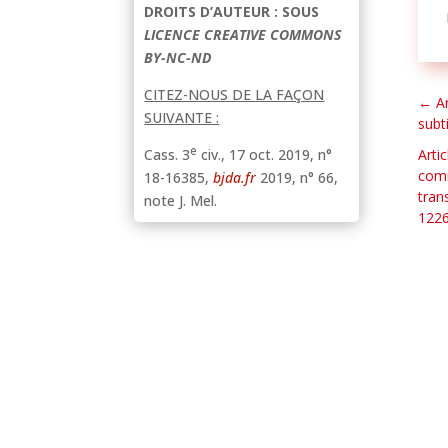
DROITS D’AUTEUR : SOUS
LICENCE CREATIVE COMMONS
BY-NC-ND
CITEZ-NOUS DE LA FAÇON
←
A
SUIVANTE :
subti
e
Arti
Cass. 3
civ., 17 oct. 2019, n°
comm
18-16385,
bjda.fr
2019, n° 66,
tran
note J. Mel.
1226