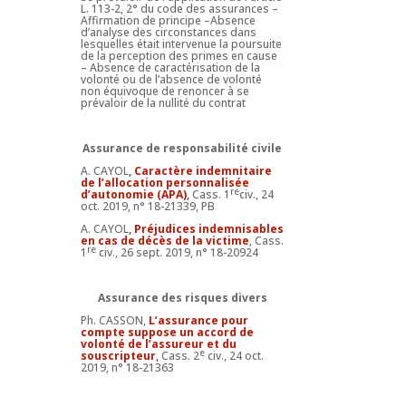
L. 113-2, 2° du code des assurances –
Affirmation de principe –Absence
d’analyse des circonstances dans
lesquelles était intervenue la poursuite
de la perception des primes en cause
– Absence de caractérisation de la
volonté ou de l’absence de volonté
non équivoque de renoncer à se
prévaloir de la nullité du contrat
Assurance de responsabilité civile
A. CAYOL
,
Caractère indemnitaire
de l’allocation personnalisée
re
d’autonomie (APA)
,
Cass. 1
civ., 24
oct. 2019, n° 18-21339, PB
A. CAYOL
,
Préjudices indemnisables
en cas de décès de la victime
, Cass.
re
1
civ., 26 sept. 2019, n° 18-20924
Assurance des risques divers
Ph. CASSON,
L’assurance pour
compte suppose un accord de
volonté de l’assureur et du
e
souscripteur
,
Cass. 2
civ., 24 oct.
2019, n° 18-21363