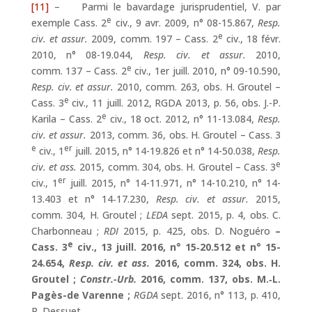
[11]
– Parmi le bavardage jurisprudentiel, V. par
e
exemple Cass. 2
civ., 9 avr. 2009, n° 08-15.867,
Resp.
e
civ. et assur.
2009, comm. 197 – Cass. 2
civ., 18 févr.
2010, n° 08-19.044,
Resp. civ. et assur.
2010,
e
comm. 137 – Cass. 2
civ., 1er juill. 2010, n° 09-10.590,
Resp. civ. et assur.
2010, comm. 263, obs. H. Groutel –
e
Cass. 3
civ., 11 juill. 2012, RGDA 2013, p. 56, obs. J.-P.
e
Karila – Cass. 2
civ., 18 oct. 2012, n° 11-13.084,
Resp.
civ. et assur.
2013, comm. 36, obs. H. Groutel – Cass. 3
e
er
civ., 1
juill. 2015, n° 14-19.826 et n° 14-50.038,
Resp.
e
civ. et ass.
2015, comm. 304, obs. H. Groutel – Cass. 3
er
civ., 1
juill. 2015, n° 14-11.971, n° 14-10.210, n° 14-
13.403 et n° 14‑17.230,
Resp. civ. et assur.
2015,
comm. 304, H. Groutel ;
LEDA
sept. 2015, p. 4, obs. C.
Charbonneau ;
RDI
2015, p. 425, obs. D. Noguéro
–
e
Cass. 3
civ., 13 juill. 2016, n° 15‑20.512 et n° 15-
24.654,
Resp. civ. et ass.
2016, comm. 324, obs. H.
Groutel ;
Constr.-Urb.
2016, comm. 137, obs. M.‑L.
Pagès-de Varenne ;
RGDA
sept. 2016, n° 113, p. 410,
P. Dessuet.