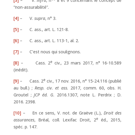
[3]
– V.
infra
, n
8 et 9 concernant le concept de
“non-assurabilité”.
[4]
– V.
supra
, n° 3.
[5]
– C. ass., art. L. 121-8.
[6]
– C. ass., art. L. 113-1, al. 2.
[7]
– C’est nous qui soulignons.
e
[8]
– Cass. 2
civ., 23 mars 2017, n° 16-10.589
(inédit).
e
[9]
– Cass. 2
civ., 17 nov. 2016, n° 15-24.116 (publié
au bull.) ;
Resp. civ. et ass.
2017, comm. 60, obs. H.
Groutel ;
JCP éd. G.
2016.1307, note L. Perdrix ; D.
2016. 2398.
[10]
– En ce sens, V. not. de Graëve (L.),
Droit des
e
assurances
, Bréal, coll. Lexifac Droit, 2
éd., 2015,
spéc. p. 147.