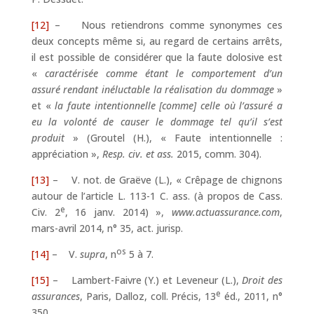
[12]
– Nous retiendrons comme synonymes ces
deux concepts même si, au regard de certains arrêts,
il est possible de considérer que la faute dolosive est
«
caractérisée comme étant le comportement d’un
assuré rendant inéluctable la réalisation du dommage
»
et «
la faute intentionnelle [comme] celle où l’assuré a
eu la volonté de causer le dommage tel qu’il s’est
produit
» (Groutel (H.), « Faute intentionnelle :
appréciation »,
Resp. civ. et ass.
2015, comm. 304).
[13]
– V. not. de Graëve (L.), « Crêpage de chignons
autour de l’article L. 113-1 C. ass. (à propos de Cass.
e
Civ. 2
, 16 janv. 2014) »,
www.actuassurance.com
,
mars-avril 2014, n° 35, act. jurisp.
os
[14]
– V.
supra
, n
5 à 7.
[15]
– Lambert-Faivre (Y.) et Leveneur (L.),
Droit des
e
assurances
, Paris, Dalloz, coll. Précis, 13
éd., 2011, n°
350.