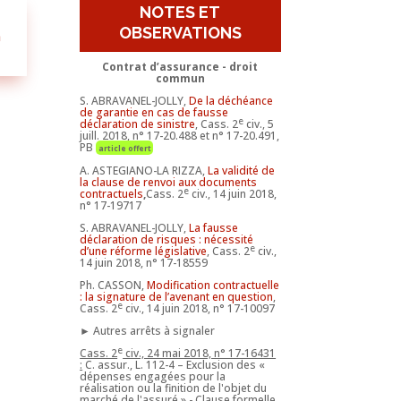
NOTES ET
OBSERVATIONS
n
Contrat d’assurance - droit
commun
S. ABRAVANEL-JOLLY,
De la déchéance
de garantie en cas de fausse
e
déclaration de sinistre
, Cass. 2
civ., 5
juill. 2018, n° 17-20.488 et n° 17-20.491,
PB
article offert
A. ASTEGIANO-LA RIZZA,
La validité de
la clause de renvoi aux documents
e
contractuels
,
Cass. 2
civ., 14 juin 2018,
n° 17-19717
S. ABRAVANEL-JOLLY,
La fausse
déclaration de risques : nécessité
e
d’une réforme législative
, Cass. 2
civ.,
14 juin 2018, n° 17-18559
Ph. CASSON,
Modification contractuelle
: la signature de l’avenant en question
,
e
Cass. 2
civ., 14 juin 2018, n° 17-10097
► Autres arrêts à signaler
e
Cass. 2
civ., 24 mai 2018, n° 17-16431
:
C. assur., L. 112-4 – Exclusion des «
dépenses engagées pour la
réalisation ou la finition de l'objet du
marché de l'assuré » - Clause formelle