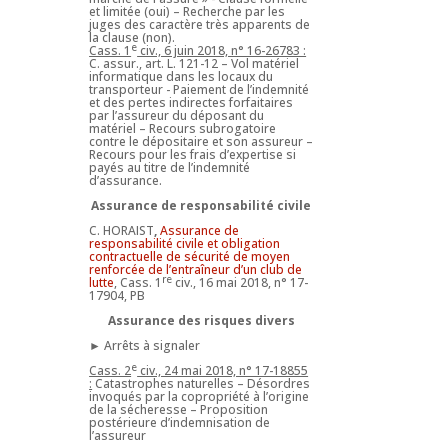
et limitée (oui) – Recherche par les
juges des caractère très apparents de
la clause (non).
e
Cass. 1
civ., 6 juin 2018, n° 16-26783 :
C. assur., art. L. 121-12 – Vol matériel
informatique dans les locaux du
transporteur - Paiement de l’indemnité
et des pertes indirectes forfaitaires
par l’assureur du déposant du
matériel – Recours subrogatoire
contre le dépositaire et son assureur –
Recours pour les frais d’expertise si
payés au titre de l’indemnité
d’assurance.
Assurance de responsabilité civile
C. HORAIST
,
Assurance de
responsabilité civile et obligation
contractuelle de sécurité de moyen
renforcée de l’entraîneur d’un club de
re
lutte
, Cass. 1
civ., 16 mai 2018, n° 17-
17904, PB
Assurance des risques divers
► Arrêts à signaler
e
Cass. 2
civ., 24 mai 2018, n° 17-18855
:
Catastrophes naturelles – Désordres
invoqués par la copropriété à l’origine
de la sécheresse – Proposition
postérieure d’indemnisation de
l’assureur