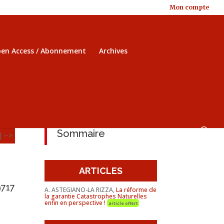
Mon compte
en Access / Abonnement
Archives
Sommaire
] -->
ARTICLES
9717
A. ASTEGIANO-LA RIZZA,
La réforme de
la garantie Catastrophes Naturelles
enfin en perspective !
article offert