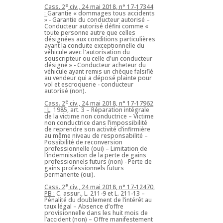
e
Cass. 2
civ., 24 mai 2018, n° 17-17344
:
Garantie « dommages tous accidents
» - Garantie du conducteur autorisé –
Conducteur autorisé défini comme «
toute personne autre que celles
désignées aux conditions particulières
ayant la conduite exceptionnelle du
véhicule avec l'autorisation du
souscripteur ou celle d'un conducteur
désigné » - Conducteur acheteur du
véhicule ayant remis un chèque falsifié
au vendeur qui a déposé plainte pour
vol et escroquerie - conducteur
autorisé (non).
e
Cass. 2
civ., 24 mai 2018, n° 17-17962
: L
. 1985, art. 3 – Réparation intégrale
de la victime non conductrice – Victime
non conductrice dans l’impossibilité
de reprendre son activité d’infirmière
au même niveau de responsabilité –
Possibilité de reconversion
professionnelle (oui) – Limitation de
l’indemnisation de la perte de gains
professionnels futurs (non) - Perte de
gains professionnels futurs
permanente (oui).
e
Cass. 2
civ., 24 mai 2018, n° 17-12470,
PB :
C. assur., L. 211-9 et L. 211-13 –
Pénalité du doublement de l’intérêt au
taux légal – Absence d’offre
provisionnelle dans les huit mois de
l’accident (non) – Offre manifestement