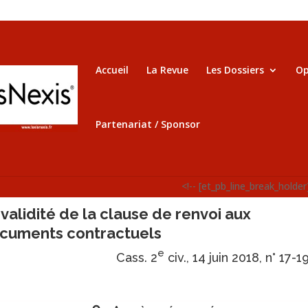
Accueil
La Revue
Les Dossiers
Op
Partenariat / Sponsor
<!-- [et_pb_line_break_holder
 validité de la clause de renvoi aux
cuments contractuels
e
Cass. 2
civ., 14 juin 2018, n° 17-1