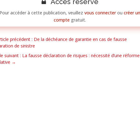
Accès réservé
Pour accéder à cette publication, veuillez
vous connecter
ou
créer u
compte
gratuit.
rticle précédent : De la déchéance de garantie en cas de fausse
aration de sinistre
cle suivant : La fausse déclaration de risques : nécessité d’une réforme
lative
→