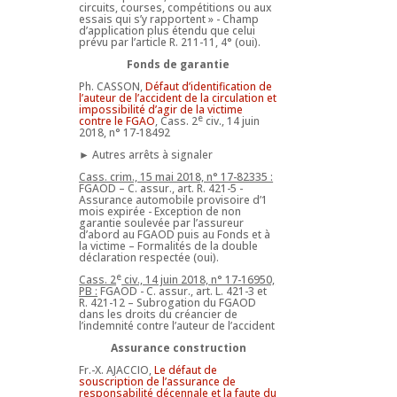
circuits, courses, compétitions ou aux
essais qui s’y rapportent » - Champ
d’application plus étendu que celui
prévu par l’article R. 211-11, 4° (oui).
Fonds de garantie
Ph. CASSON,
Défaut d’identification de
l’auteur de l’accident de la circulation et
impossibilité d’agir de la victime
e
contre le FGAO
, Cass. 2
civ., 14 juin
2018, n° 17-18492
► Autres arrêts à signaler
Cass. crim., 15 mai 2018, n° 17-82335 :
FGAOD – C. assur., art. R. 421-5 -
Assurance automobile provisoire d’1
mois expirée - Exception de non
garantie soulevée par l’assureur
d’abord au FGAOD puis au Fonds et à
la victime – Formalités de la double
déclaration respectée (oui).
e
Cass. 2
civ., 14 juin 2018, n° 17-16950,
PB :
FGAOD - C. assur., art. L. 421-3 et
R. 421-12 – Subrogation du FGAOD
dans les droits du créancier de
l’indemnité contre l’auteur de l’accident
Assurance construction
Fr.-X. AJACCIO,
Le défaut de
souscription de l’assurance de
responsabilité décennale et la faute du