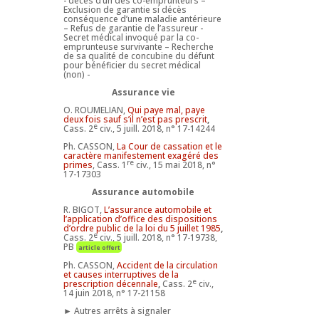
- décès d’un des co-emprunteurs –
Exclusion de garantie si décès
conséquence d’une maladie antérieure
– Refus de garantie de l’assureur -
Secret médical invoqué par la co-
emprunteuse survivante – Recherche
de sa qualité de concubine du défunt
pour bénéficier du secret médical
(non) -
Assurance vie
O. ROUMELIAN,
Qui paye mal, paye
deux fois sauf s’il n’est pas prescrit
,
e
Cass. 2
civ., 5 juill. 2018, n° 17-14244
Ph. CASSON,
La Cour de cassation et le
caractère manifestement exagéré des
re
primes
, Cass. 1
civ., 15 mai 2018, n°
17-17303
Assurance automobile
R. BIGOT,
L’assurance automobile et
l’application d’office des dispositions
d’ordre public de la loi du 5 juillet 1985
,
e
Cass. 2
civ., 5 juill. 2018, n° 17-19738,
PB
article offert
Ph. CASSON,
Accident de la circulation
et causes interruptives de la
e
prescription décennale
,
Cass. 2
civ.,
14 juin 2018, n° 17-21158
► Autres arrêts à signaler