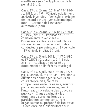
insuffisante (non) – Application de la
pénalité (non).
e
Cass. 2
civ., 24 mai 2018, n° 17-18164
er
:
L. 1985, art. 1
– Véhicule et bâtiment
agricole incendiés – Véhicule à l’origine
de l’incendie (non) - Véhicule impliqué
(non) – Garantie de l’assureur
automobile (non).
e
Cass. 2
civ., 24 mai 2018, n° 17-19445
er
ère
:
L. 1985, art. 1
– Implication – 1
collision entre 2 véhicules –
Discussions entre les 2 conducteurs
stationnés sur un parking – Un des
e
conducteurs percuté par un 3
véhicule
e
– 3
véhicule impliqué (non).
e
Cass. 2
civ., 5 juill. 2018, n° 17-21930
et 17-23571 :
C. assur., L. 211-9 et L.
211-13 – Application pénalité du
doublement de l’intérêt au taux légal
e
Cass. 2
civ., 5 juill. 2018, n° 16-21776,
PB :
C. assur., R. 211-11, 4° - Exclusion «
du fait des dommages survenus au
cours d’épreuves, courses,
compétitions ou leurs essais, soumis
par la réglementation en vigueur à
l’autorisation préalable des pouvoirs
publics » - Clause excluant « les
dommages survenus lors de la
participation comme concurrent -
organisateur ou préposé de l’un d’eux
- à des épreuves, essais libres sur