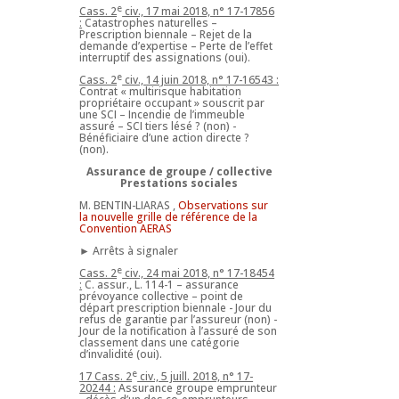
e
Cass. 2
civ., 17 mai 2018, n° 17-17856
:
Catastrophes naturelles –
Prescription biennale – Rejet de la
demande d’expertise – Perte de l’effet
interruptif des assignations (oui).
e
Cass. 2
civ., 14 juin 2018, n° 17-16543 :
Contrat « multirisque habitation
propriétaire occupant » souscrit par
une SCI – Incendie de l’immeuble
assuré – SCI tiers lésé ? (non) -
Bénéficiaire d’une action directe ?
(non).
Assurance de groupe / collective
Prestations sociales
M. BENTIN-LIARAS ,
Observations sur
la nouvelle grille de référence de la
Convention AERAS
► Arrêts à signaler
e
Cass. 2
civ., 24 mai 2018, n° 17-18454
:
C. assur., L. 114-1 – assurance
prévoyance collective – point de
départ prescription biennale - Jour du
refus de garantie par l’assureur (non) -
Jour de la notification à l’assuré de son
classement dans une catégorie
d’invalidité (oui).
e
17 Cass. 2
civ., 5 juill. 2018, n° 17-
20244 :
Assurance groupe emprunteur