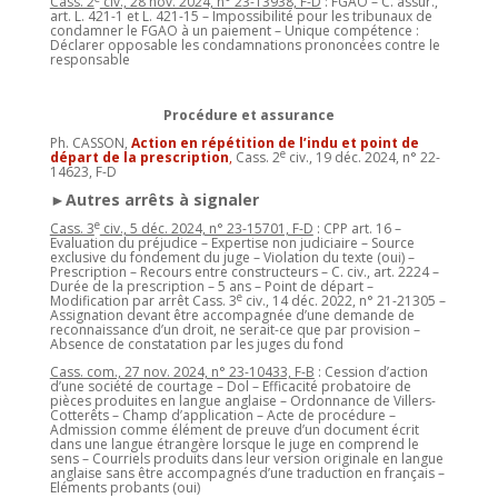
Cass. 2
civ., 28 nov. 2024, n° 23-13938, F-D
: FGAO – C. assur.,
art. L. 421-1 et L. 421-15 – Impossibilité pour les tribunaux de
condamner le FGAO à un paiement – Unique compétence :
Déclarer opposable les condamnations prononcées contre le
responsable
Procédure et assurance
Ph. CASSON,
Action en répétition de l’indu et point de
e
départ de la prescription
,
Cass. 2
civ., 19 déc. 2024, n° 22-
14623, F-D
►Autres arrêts à signaler
e
Cass. 3
civ., 5 déc. 2024, n° 23-15701, F-D
: CPP art. 16 –
Evaluation du préjudice – Expertise non judiciaire – Source
exclusive du fondement du juge – Violation du texte (oui) –
Prescription – Recours entre constructeurs – C. civ., art. 2224 –
Durée de la prescription – 5 ans – Point de départ –
e
Modification par arrêt Cass. 3
civ., 14 déc. 2022, n° 21-21305 –
Assignation devant être accompagnée d’une demande de
reconnaissance d’un droit, ne serait-ce que par provision –
Absence de constatation par les juges du fond
Cass. com., 27 nov. 2024, n° 23-10433, F-B
: Cession d’action
d’une société de courtage – Dol – Efficacité probatoire de
pièces produites en langue anglaise – Ordonnance de Villers-
Cotterêts – Champ d’application – Acte de procédure –
Admission comme élément de preuve d’un document écrit
dans une langue étrangère lorsque le juge en comprend le
sens – Courriels produits dans leur version originale en langue
anglaise sans être accompagnés d’une traduction en français –
Eléments probants (oui)