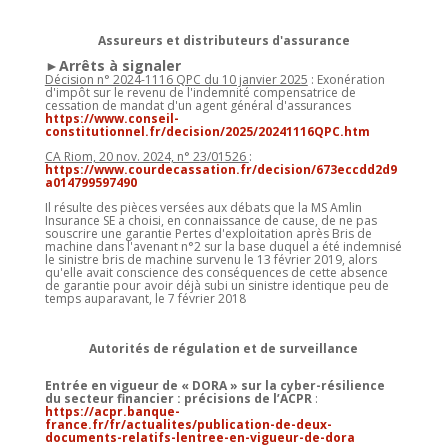
Assureurs et distributeurs d'assurance
►Arrêts à signaler
Décision n° 2024-1116 QPC du 10 janvier 2025
: Exonération
d'impôt sur le revenu de l'indemnité compensatrice de
cessation de mandat d'un agent général d'assurances
https://www.conseil-
constitutionnel.fr/decision/2025/20241116QPC.htm
CA Riom, 20 nov. 2024, n° 23/01526
:
https://www.courdecassation.fr/decision/673eccdd2d9
a014799597490
Il résulte des pièces versées aux débats que la MS Amlin
Insurance SE a choisi, en connaissance de cause, de ne pas
souscrire une garantie Pertes d'exploitation après Bris de
machine dans l'avenant n°2 sur la base duquel a été indemnisé
le sinistre bris de machine survenu le 13 février 2019, alors
qu'elle avait conscience des conséquences de cette absence
de garantie pour avoir déjà subi un sinistre identique peu de
temps auparavant, le 7 février 2018
Autorités de régulation et de surveillance
Entrée en vigueur de « DORA » sur la cyber-résilience
du secteur financier : précisions de l’ACPR
:
https://acpr.banque-
france.fr/fr/actualites/publication-de-deux-
documents-relatifs-lentree-en-vigueur-de-dora