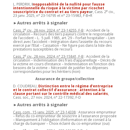
L. PERDRIX,
I
nopposabilité de la nullité pour fausse
intentionnelle du risque à la victime par ricochet
e
souscriptrice du contrat et au tiers paye
ur
, Cass. 2
civ.,
23 janv. 2025, n° 23-16795 et n° 23-15983, F-B+R
►Autres arrêts à signaler
e
Cass. 2
civ., 28 nov. 2024, n° 23-14255, F-B
: Accident de la
circulation – Recours des tiers payeurs contre le responsable
de l’accident – L. 5 juill. 1985, art. 29 – Forfait hospitalier – Lien
direct avec l’accident – Intégration dans l’assiette du recours
exercé par l’Etat – Cassation – Ne figure pas dans la liste des
prestations susceptibles de recours
e
Cass. 2
civ., 28 nov. 2024, n° 23-15841, F-B
: Accident de la
circulation – Indemnisation des frais d’appareillage – Décès de
la victime en cours d’instance – Indemnisation en fonction des
besoins de la victime – Nécessité de justifier les dépenses
correspondantes pour les héritiers (non)
Assurance de groupe/collective
D. COUDREAU,
Distinction entre le régime d’entreprise
et le contrat collectif d’assurance : attention à la
clause portant sur le contrôle médical des salariés
,
Cass. soc., 27 nov. 2024, n° 22-17392, F-D
►Autres arrêts à signaler
Cass. com., 15 janv. 2025, n° 23-14338
: Assurance emprunteur
– Refus du co-emprunteur de souscrire à l’assurance proposée
– Manquement à l’obligation d’information et de conseil à la
charge du banquier – Choix éclairé du co-emprunteur (oui)
e