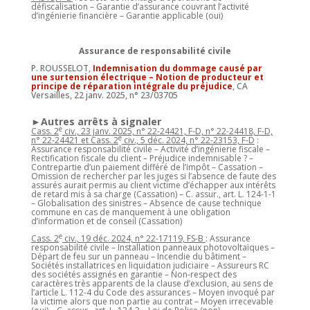
défiscalisation – Garantie d’assurance couvrant l’activité
d’ingénierie financière – Garantie applicable (oui)
Assurance de responsabilité civile
P. ROUSSELOT,
Indemnisation du dommage causé par
une surtension électrique – Notion de producteur et
principe de réparation intégrale du préjudice
, CA
Versailles, 22 janv. 2025, n° 23/03705
►Autres arrêts à signaler
e
Cass. 2
civ., 23 janv. 2025, n° 22-24421, F-D, n° 22-24418, F-D,
e
n° 22-24421 et Cass. 2
civ., 5 déc. 2024, n° 22-23153, F-D
:
Assurance responsabilité civile – Activité d’ingénierie fiscale –
Rectification fiscale du client – Préjudice indemnisable ? –
Contrepartie d’un paiement différé de l’impôt – Cassation –
Omission de rechercher par les juges si l’absence de faute des
assurés aurait permis au client victime d’échapper aux intérêts
de retard mis à sa charge (Cassation) – C. assur., art. L. 124-1-1
– Globalisation des sinistres – Absence de cause technique
commune en cas de manquement à une obligation
d’information et de conseil (Cassation)
e
Cass. 2
civ., 19 déc. 2024, n° 22-17119, FS-B
: Assurance
responsabilité civile – Installation panneaux photovoltaïques –
Départ de feu sur un panneau – Incendie du bâtiment –
Sociétés installatrices en liquidation judiciaire – Assureurs RC
des sociétés assignés en garantie – Non-respect des
caractères très apparents de la clause d’exclusion, au sens de
l’article L. 112-4 du Code des assurances – Moyen invoqué par
la victime alors que non partie au contrat – Moyen irrecevable