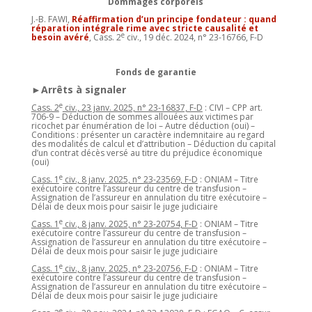
Dommages corporels
J.-B. FAWI,
Réaffirmation d’un principe fondateur : quand
réparation intégrale rime avec stricte causalité et
e
besoin avéré
, Cass. 2
civ., 19 déc. 2024, n° 23-16766, F-D
Fonds de garantie
►Arrêts à signaler
e
Cass. 2
civ., 23 janv. 2025, n° 23-16837, F-D
: CIVI – CPP art.
706-9 – Déduction de sommes allouées aux victimes par
ricochet par énumération de loi – Autre déduction (oui) –
Conditions : présenter un caractère indemnitaire au regard
des modalités de calcul et d’attribution – Déduction du capital
d’un contrat décès versé au titre du préjudice économique
(oui)
e
Cass. 1
civ., 8 janv. 2025, n° 23-23569, F-D
: ONIAM – Titre
exécutoire contre l’assureur du centre de transfusion –
Assignation de l’assureur en annulation du titre exécutoire –
Délai de deux mois pour saisir le juge judiciaire
e
Cass. 1
civ., 8 janv. 2025, n° 23-20754, F-D
: ONIAM – Titre
exécutoire contre l’assureur du centre de transfusion –
Assignation de l’assureur en annulation du titre exécutoire –
Délai de deux mois pour saisir le juge judiciaire
e
Cass. 1
civ., 8 janv. 2025, n° 23-20756, F-D
: ONIAM – Titre
exécutoire contre l’assureur du centre de transfusion –
Assignation de l’assureur en annulation du titre exécutoire –
Délai de deux mois pour saisir le juge judiciaire
e