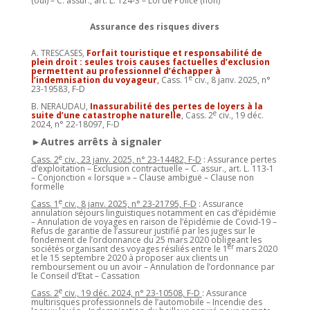
(oui) – C. assur., art. L. 124-3 – Loi de Police (non)
Assurance des risques divers
A. TRESCASES,
Forfait touristique et responsabilité de
plein droit : seules trois causes factuelles d’exclusion
permettent au professionnel d’échapper à
e
l’indemnisation du voyageur
,
Cass. 1
civ., 8 janv. 2025, n°
23-19583, F-D
B. NERAUDAU,
Inassurabilité des pertes de loyers à la
e
suite d’une catastrophe naturelle
, Cass. 2
civ., 19 déc.
2024, n° 22-18097, F-D
►Autres arrêts à signaler
e
Cass. 2
civ., 23 janv. 2025, n° 23-14482, F-D
: Assurance pertes
d’exploitation – Exclusion contractuelle – C. assur., art. L. 113-1
– Conjonction « lorsque » – Clause ambiguë – Clause non
formelle
e
Cass. 1
civ., 8 janv. 2025, n° 23-21795, F-D
: Assurance
annulation séjours linguistiques notamment en cas d’épidémie
– Annulation de voyages en raison de l’épidémie de Covid-19 –
Refus de garantie de l’assureur justifié par les juges sur le
fondement de l’ordonnance du 25 mars 2020 obligeant les
er
sociétés organisant des voyages résiliés entre le 1
mars 2020
et le 15 septembre 2020 à proposer aux clients un
remboursement ou un avoir – Annulation de l’ordonnance par
le Conseil d’Etat – Cassation
e
Cass. 2
civ., 19 déc. 2024, n° 23-10508, F-D
: Assurance
multirisques professionnels de l’automobile – Incendie des