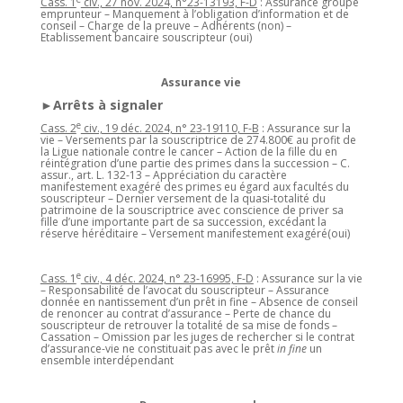
Cass. 1
civ., 27 nov. 2024, n°23-13193, F-D
: Assurance groupe
emprunteur – Manquement à l’obligation d’information et de
conseil – Charge de la preuve – Adhérents (non) –
Etablissement bancaire souscripteur (oui)
Assurance vie
►Arrêts à signaler
e
Cass. 2
civ., 19 déc. 2024, n° 23-19110, F-B
: Assurance sur la
vie – Versements par la souscriptrice de 274.800€ au profit de
la Ligue nationale contre le cancer – Action de la fille du en
réintégration d’une partie des primes dans la succession – C.
assur., art. L. 132-13 – Appréciation du caractère
manifestement exagéré des primes eu égard aux facultés du
souscripteur – Dernier versement de la quasi-totalité du
patrimoine de la souscriptrice avec conscience de priver sa
fille d’une importante part de sa succession, excédant la
réserve héréditaire – Versement manifestement exagéré(oui)
e
Cass. 1
civ., 4 déc. 2024, n° 23-16995, F-D
: Assurance sur la vie
– Responsabilité de l’avocat du souscripteur – Assurance
donnée en nantissement d’un prêt in fine – Absence de conseil
de renoncer au contrat d’assurance – Perte de chance du
souscripteur de retrouver la totalité de sa mise de fonds –
Cassation – Omission par les juges de rechercher si le contrat
d’assurance-vie ne constituait pas avec le prêt
in fine
un
ensemble interdépendant