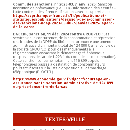
Comm. des sanctions, n° 2023-03, 7 janv. 2025
: Sanction
Institution de prévoyance (CARCO) – Information des assurés –
Lutte contre la déshérence – Relations avec le superviseur :
https://acpr.banque-france.fr/fr/publications-et-
statistiques/publications/decision-de-la-commission-
des-sanctions-ndeg-2023-03-du-7-janvier-2025-legard-
de-la-carco
DGCCRF, sanction, 11 déc. 2024 contre GROUPEO :
Les
services de la concurrence, de la consommation et répression
des fraudes de la DDPP du Rhône ont prononcé une amende
administrative d'un montant total de 124 899 € à l'encontre de
la société GROUPEO, pour des manquements à la
réglementation encadrant le démarchage téléphonique
(dispositions de l’article L.223-1 du code de la consommation).
Cette sanction concerne notamment 116 899 appels
téléphoniques passés à destination de consommateurs
pourtant inscrits sur la liste d’opposition au démarchage
téléphonique (BLOCTEL) :
https://www.economie.gouv.fr/dgccrf/courtage-en-
assurance-sante-sanction-administrative-de-124-899-
eu-prise-lencontre-de-la-sas
TEXTES-VEILLE
er