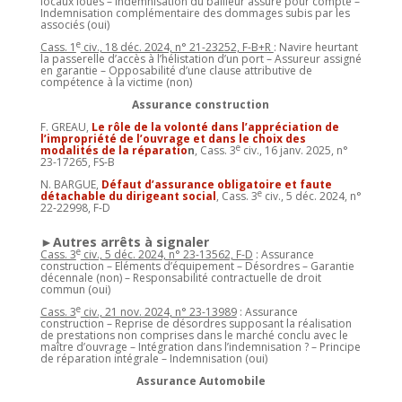
locaux loués – Indemnisation du bailleur assuré pour compte –
Indemnisation complémentaire des dommages subis par les
associés (oui)
e
Cass. 1
civ., 18 déc. 2024, n° 21-23252, F-B+R
: Navire heurtant
la passerelle d’accès à l’hélistation d’un port – Assureur assigné
en garantie – Opposabilité d’une clause attributive de
compétence à la victime (non)
Assurance construction
F. GREAU,
Le rôle de la volonté dans l’appréciation de
l’impropriété de l’ouvrage et dans le choix des
e
modalités de la réparatio
n
, Cass. 3
civ., 16 janv. 2025, n°
23-17265, FS-B
N. BARGUE,
Défaut d’assurance obligatoire et faute
e
détachable du dirigeant social
, Cass. 3
civ., 5 déc. 2024, n°
22-22998, F-D
►Autres arrêts à signaler
e
Cass. 3
civ., 5 déc. 2024, n° 23-13562, F-D
: Assurance
construction – Eléments d’équipement – Désordres – Garantie
décennale (non) – Responsabilité contractuelle de droit
commun (oui)
e
Cass. 3
civ., 21 nov. 2024, n° 23-13989
: Assurance
construction – Reprise de désordres supposant la réalisation
de prestations non comprises dans le marché conclu avec le
maître d’ouvrage – Intégration dans l’indemnisation ? – Principe
de réparation intégrale – Indemnisation (oui)
Assurance Automobile