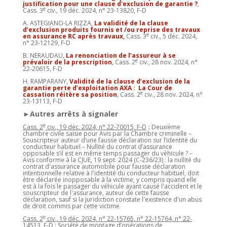
justification pour une clause d'exclusion de garantie ?
,
e
Cass. 3
civ., 19 déc. 2024, n° 23-13820, F-D
A. ASTEGIANO-LA RIZZA,
La validité de la clause
d’exclusion produits fournis et /ou reprise des travaux
e
en assurance RC après travaux
,
Cass. 3
civ., 5 déc. 2024,
n° 23-12129, F-D
B. NERAUDAU,
La renonciation de l’assureur à se
e
prévaloir de la prescription
,
Cass. 2
civ., 28 nov. 2024, n°
22-20615, F-D
H. RAMPARANY,
Validité de la clause d’exclusion de la
garantie perte d’exploitation AXA : La Cour de
e
cassation réitère sa position
, Cass. 2
civ., 28 nov. 2024, n°
23-13113, F-D
►Autres arrêts à signaler
e
Cass. 2
civ., 19 déc. 2024, n° 22-70015, F-D
:
Deuxième
chambre civile saisie pour Avis par la Chambre criminelle –
Souscripteur auteur d’une fausse déclaration sur l’identité du
conducteur habituel – Nullité du contrat d’assurance
opposable s’il est en même temps passager du véhicule ? –
Avis conforme à la CJUE, 19 sept. 2024 (C-236/23) : la nullité du
contrat d'assurance automobile pour fausse déclaration
intentionnelle relative à l'identité du conducteur habituel, doit
être déclarée inopposable à la victime, y compris quand elle
est à la fois le passager du véhicule ayant causé l'accident et le
souscripteur de l'assurance, auteur de cette fausse
déclaration, sauf si la juridiction constate l'existence d'un abus
de droit commis par cette victime
e
Cass. 2
civ., 19 déc. 2024, n° 22-15765, n° 22-15764, n° 22-
14513, F-D
: Société de montage d’opérations de