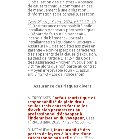
Globalisation des sinistres – Absence
de cause technique commune en cas
de manquement à une obligation
d’information et de conseil (Cassation)
e
Cass. 2
civ., 19 déc. 2024, n° 22-17119,
FS-B
: Assurance responsabilité civile –
Installation panneaux photovoltaïques
– Départ de feu sur un panneau –
Incendie du bâtiment – Sociétés
installatrices en liquidation judiciaire –
Assureurs RC des sociétés assignés en
garantie – Non-respect des caractères
très apparents de la clause d’exclusion,
au sens de l’article L. 112-4 du Code
des assurances – Moyen invoqué par la
victime alors que non partie au contrat
– Moyen irrecevable (oui) – C. assur.,
art. L. 124-3 – Loi de Police (non)
Assurance des risques divers
A. TRESCASES,
Forfait touristique et
responsabilité de plein droit :
seules trois causes factuelles
d’exclusion permettent au
professionnel d’échapper à
l’indemnisation du voyageur
,
Cass.
e
1
civ., 8 janv. 2025, n° 23-19583, F-D
B. NERAUDAU,
Inassurabilité des
pertes de loyers à la suite d’une
e
catastrophe naturelle
, Cass. 2
civ.,