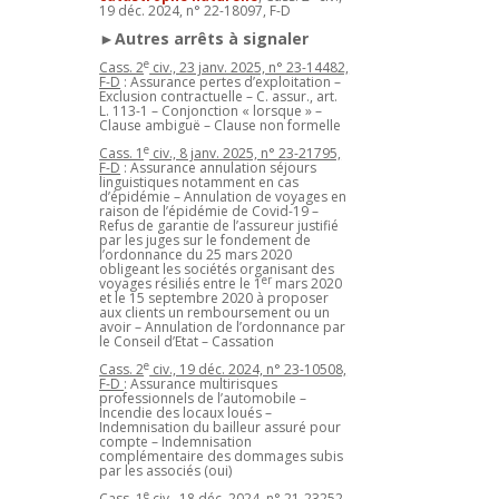
19 déc. 2024, n° 22-18097, F-D
►Autres arrêts à signaler
e
Cass. 2
civ., 23 janv. 2025, n° 23-14482,
F-D
: Assurance pertes d’exploitation –
Exclusion contractuelle – C. assur., art.
L. 113-1 – Conjonction « lorsque » –
Clause ambiguë – Clause non formelle
e
Cass. 1
civ., 8 janv. 2025, n° 23-21795,
F-D
: Assurance annulation séjours
linguistiques notamment en cas
d’épidémie – Annulation de voyages en
raison de l’épidémie de Covid-19 –
Refus de garantie de l’assureur justifié
par les juges sur le fondement de
l’ordonnance du 25 mars 2020
obligeant les sociétés organisant des
er
voyages résiliés entre le 1
mars 2020
et le 15 septembre 2020 à proposer
aux clients un remboursement ou un
avoir – Annulation de l’ordonnance par
le Conseil d’Etat – Cassation
e
Cass. 2
civ., 19 déc. 2024, n° 23-10508,
F-D
: Assurance multirisques
professionnels de l’automobile –
Incendie des locaux loués –
Indemnisation du bailleur assuré pour
compte – Indemnisation
complémentaire des dommages subis
par les associés (oui)
e
Cass. 1
civ., 18 déc. 2024, n° 21-23252,