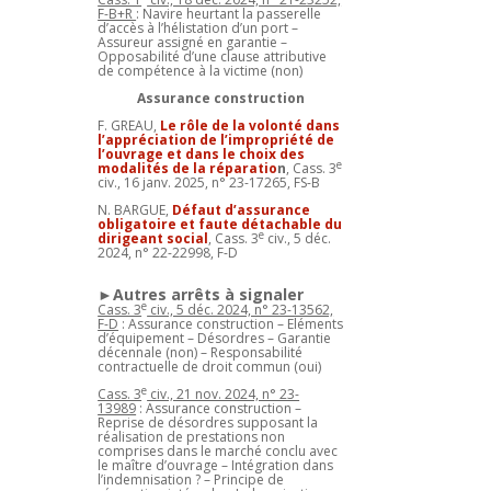
F-B+R
: Navire heurtant la passerelle
d’accès à l’hélistation d’un port –
Assureur assigné en garantie –
Opposabilité d’une clause attributive
de compétence à la victime (non)
Assurance construction
F. GREAU,
Le rôle de la volonté dans
l’appréciation de l’impropriété de
l’ouvrage et dans le choix des
e
modalités de la réparatio
n
, Cass. 3
civ., 16 janv. 2025, n° 23-17265, FS-B
N. BARGUE,
Défaut d’assurance
obligatoire et faute détachable du
e
dirigeant social
, Cass. 3
civ., 5 déc.
2024, n° 22-22998, F-D
►Autres arrêts à signaler
e
Cass. 3
civ., 5 déc. 2024, n° 23-13562,
F-D
: Assurance construction – Eléments
d’équipement – Désordres – Garantie
décennale (non) – Responsabilité
contractuelle de droit commun (oui)
e
Cass. 3
civ., 21 nov. 2024, n° 23-
13989
: Assurance construction –
Reprise de désordres supposant la
réalisation de prestations non
comprises dans le marché conclu avec
le maître d’ouvrage – Intégration dans
l’indemnisation ? – Principe de