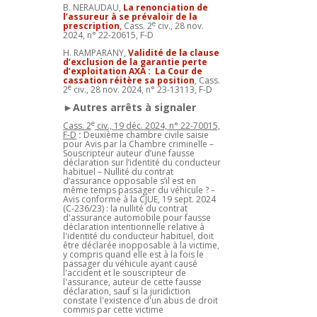
B. NERAUDAU,
La renonciation de
l’assureur à se prévaloir de la
e
prescription
,
Cass. 2
civ., 28 nov.
2024, n° 22-20615, F-D
H. RAMPARANY,
Validité de la clause
d’exclusion de la garantie perte
d’exploitation AXA : La Cour de
cassation réitère sa position
, Cass.
e
2
civ., 28 nov. 2024, n° 23-13113, F-D
►Autres arrêts à signaler
e
Cass. 2
civ., 19 déc. 2024, n° 22-70015,
F-D
:
Deuxième chambre civile saisie
pour Avis par la Chambre criminelle –
Souscripteur auteur d’une fausse
déclaration sur l’identité du conducteur
habituel – Nullité du contrat
d’assurance opposable s’il est en
même temps passager du véhicule ? –
Avis conforme à la CJUE, 19 sept. 2024
(C-236/23) : la nullité du contrat
d'assurance automobile pour fausse
déclaration intentionnelle relative à
l'identité du conducteur habituel, doit
être déclarée inopposable à la victime,
y compris quand elle est à la fois le
passager du véhicule ayant causé
l'accident et le souscripteur de
l'assurance, auteur de cette fausse
déclaration, sauf si la juridiction
constate l'existence d'un abus de droit
commis par cette victime