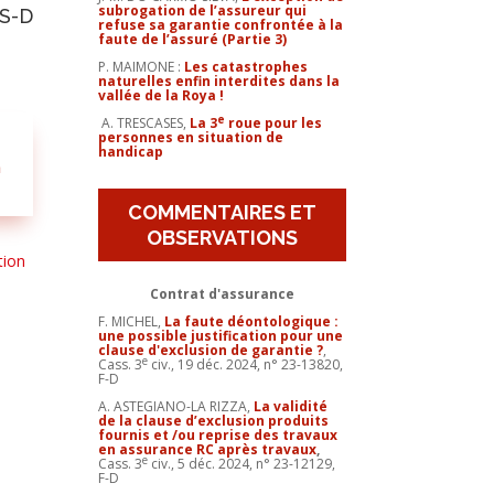
subrogation de l’assureur qui
FS-D
refuse sa garantie confrontée à la
faute de l’assuré (Partie 3)
P. MAIMONE :
Les catastrophes
naturelles enfin interdites dans la
vallée de la Roya !
e
A. TRESCASES,
La 3
roue pour les
personnes en situation de
handicap
n
COMMENTAIRES ET
OBSERVATIONS
tion
Contrat d'assurance
F. MICHEL,
La faute déontologique :
une possible justification pour une
clause d'exclusion de garantie ?
,
e
Cass. 3
civ., 19 déc. 2024, n° 23-13820,
F-D
A. ASTEGIANO-LA RIZZA,
La validité
de la clause d’exclusion produits
fournis et /ou reprise des travaux
en assurance RC après travaux
,
e
Cass. 3
civ., 5 déc. 2024, n° 23-12129,
F-D