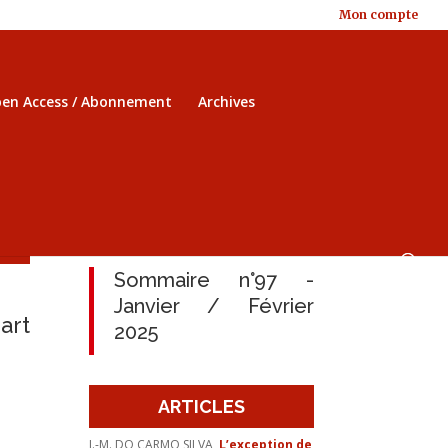
Mon compte
en Access / Abonnement
Archives
Sommaire n°97 -
Janvier / Février
art
2025
ARTICLES
J.-M. DO CARMO SILVA,
L’exception de