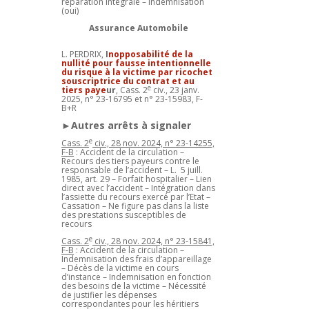
réparation intégrale – Indemnisation
(oui)
Assurance Automobile
L. PERDRIX,
I
nopposabilité de la
nullité pour fausse intentionnelle
du risque à la victime par ricochet
souscriptrice du contrat et au
e
tiers paye
ur
, Cass. 2
civ., 23 janv.
2025, n° 23-16795 et n° 23-15983, F-
B+R
►Autres arrêts à signaler
e
Cass. 2
civ., 28 nov. 2024, n° 23-14255,
F-B
: Accident de la circulation –
Recours des tiers payeurs contre le
responsable de l’accident – L. 5 juill.
1985, art. 29 – Forfait hospitalier – Lien
direct avec l’accident – Intégration dans
l’assiette du recours exercé par l’Etat –
Cassation – Ne figure pas dans la liste
des prestations susceptibles de
recours
e
Cass. 2
civ., 28 nov. 2024, n° 23-15841,
F-B
: Accident de la circulation –
Indemnisation des frais d’appareillage
– Décès de la victime en cours
d’instance – Indemnisation en fonction
des besoins de la victime – Nécessité
de justifier les dépenses
correspondantes pour les héritiers