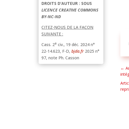
DROITS D’AUTEUR : SOUS
LICENCE CREATIVE COMMONS
BY-NC-ND
CITEZ-NOUS DE LA FAÇON
SUIVANTE :
e
Cass. 2
civ., 19 déc. 2024 n°
22-14.623, F-D,
bjda.fr
2025 n°
97, note Ph. Casson
←
A
inté
Arti
repr