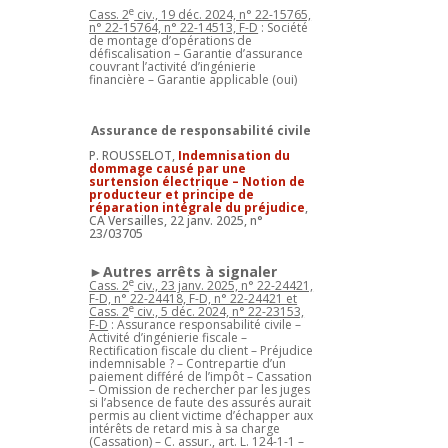
e
Cass. 2
civ., 19 déc. 2024, n° 22-15765,
n° 22-15764, n° 22-14513, F-D
: Société
de montage d’opérations de
défiscalisation – Garantie d’assurance
couvrant l’activité d’ingénierie
financière – Garantie applicable (oui)
Assurance de responsabilité civile
P. ROUSSELOT,
Indemnisation du
dommage causé par une
surtension électrique – Notion de
producteur et principe de
réparation intégrale du préjudice
,
CA Versailles, 22 janv. 2025, n°
23/03705
►Autres arrêts à signaler
e
Cass. 2
civ., 23 janv. 2025, n° 22-24421,
F-D, n° 22-24418, F-D, n° 22-24421 et
e
Cass. 2
civ., 5 déc. 2024, n° 22-23153,
F-D
: Assurance responsabilité civile –
Activité d’ingénierie fiscale –
Rectification fiscale du client – Préjudice
indemnisable ? – Contrepartie d’un
paiement différé de l’impôt – Cassation
– Omission de rechercher par les juges
si l’absence de faute des assurés aurait
permis au client victime d’échapper aux
intérêts de retard mis à sa charge
(Cassation) – C. assur., art. L. 124-1-1 –