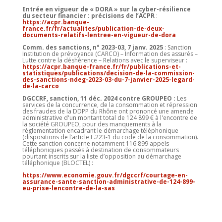
Entrée en vigueur de « DORA » sur la cyber-résilience
du secteur financier : précisions de l’ACPR
:
https://acpr.banque-
france.fr/fr/actualites/publication-de-deux-
documents-relatifs-lentree-en-vigueur-de-dora
Comm. des sanctions, n° 2023-03, 7 janv. 2025
: Sanction
Institution de prévoyance (CARCO) – Information des assurés –
Lutte contre la déshérence – Relations avec le superviseur :
https://acpr.banque-france.fr/fr/publications-et-
statistiques/publications/decision-de-la-commission-
des-sanctions-ndeg-2023-03-du-7-janvier-2025-legard-
de-la-carco
DGCCRF, sanction, 11 déc. 2024 contre GROUPEO :
Les
services de la concurrence, de la consommation et répression
des fraudes de la DDPP du Rhône ont prononcé une amende
administrative d'un montant total de 124 899 € à l'encontre de
la société GROUPEO, pour des manquements à la
réglementation encadrant le démarchage téléphonique
(dispositions de l’article L.223-1 du code de la consommation).
Cette sanction concerne notamment 116 899 appels
téléphoniques passés à destination de consommateurs
pourtant inscrits sur la liste d’opposition au démarchage
téléphonique (BLOCTEL) :
https://www.economie.gouv.fr/dgccrf/courtage-en-
assurance-sante-sanction-administrative-de-124-899-
eu-prise-lencontre-de-la-sas