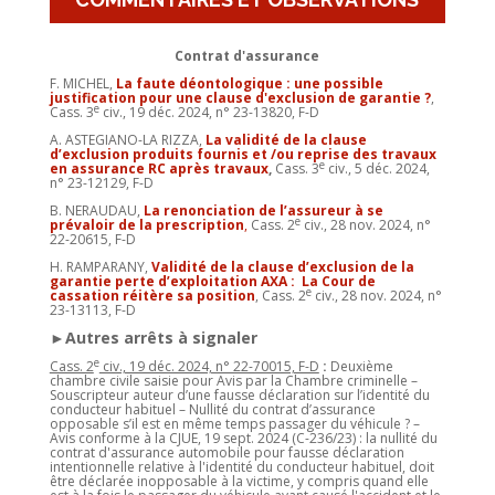
Contrat d'assurance
F. MICHEL,
La faute déontologique : une possible
justification pour une clause d'exclusion de garantie ?
,
e
Cass. 3
civ., 19 déc. 2024, n° 23-13820, F-D
A. ASTEGIANO-LA RIZZA,
La validité de la clause
d’exclusion produits fournis et /ou reprise des travaux
e
en assurance RC après travaux
,
Cass. 3
civ., 5 déc. 2024,
n° 23-12129, F-D
B. NERAUDAU,
La renonciation de l’assureur à se
e
prévaloir de la prescription
,
Cass. 2
civ., 28 nov. 2024, n°
22-20615, F-D
H. RAMPARANY,
Validité de la clause d’exclusion de la
garantie perte d’exploitation AXA : La Cour de
e
cassation réitère sa position
, Cass. 2
civ., 28 nov. 2024, n°
23-13113, F-D
►Autres arrêts à signaler
e
Cass. 2
civ., 19 déc. 2024, n° 22-70015, F-D
:
Deuxième
chambre civile saisie pour Avis par la Chambre criminelle –
Souscripteur auteur d’une fausse déclaration sur l’identité du
conducteur habituel – Nullité du contrat d’assurance
opposable s’il est en même temps passager du véhicule ? –
Avis conforme à la CJUE, 19 sept. 2024 (C-236/23) : la nullité du
contrat d'assurance automobile pour fausse déclaration
intentionnelle relative à l'identité du conducteur habituel, doit
être déclarée inopposable à la victime, y compris quand elle