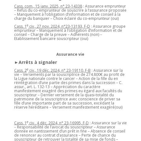
Cass. com., 15 janv. 2025, n° 23-14338
: Assurance emprunteur
– Refus du co-emprunteur de souscrire à l’assurance proposée
– Manquement à l’obligation d’information et de conseil à la
charge du banquier – Choix éclairé du co-emprunteur (oui)
e
Cass. 1
civ., 27 nov. 2024, n°23-13193, F-D
: Assurance groupe
emprunteur – Manquement à l’obligation d’information et de
conseil – Charge de la preuve – Adhérents (non) –
Etablissement bancaire souscripteur (oui)
Assurance vie
►Arrêts à signaler
e
Cass. 2
civ., 19 déc. 2024, n° 23-19110, F-B
: Assurance sur la
vie – Versements par la souscriptrice de 274.800€ au profit de
la Ligue nationale contre le cancer – Action de la fille du en
réintégration d’une partie des primes dans la succession – C.
assur., art. L. 132-13 – Appréciation du caractère
manifestement exagéré des primes eu égard aux facultés du
souscripteur – Dernier versement de la quasi-totalité du
patrimoine de la souscriptrice avec conscience de priver sa
fille d’une importante part de sa succession, excédant la
réserve héréditaire – Versement manifestement exagéré(oui)
e
Cass. 1
civ., 4 déc. 2024, n° 23-16995, F-D
: Assurance sur la vie
– Responsabilité de l’avocat du souscripteur – Assurance
donnée en nantissement d’un prêt in fine – Absence de conseil
de renoncer au contrat d’assurance – Perte de chance du
souscripteur de retrouver la totalité de sa mise de fonds –