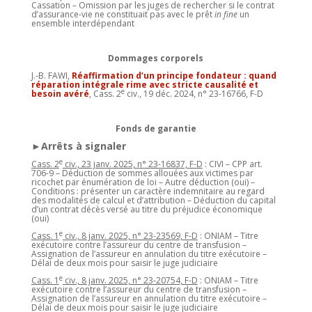
Cassation – Omission par les juges de rechercher si le contrat
d’assurance-vie ne constituait pas avec le prêt
in fine
un
ensemble interdépendant
Dommages corporels
J.-B. FAWI,
Réaffirmation d’un principe fondateur : quand
réparation intégrale rime avec stricte causalité et
e
besoin avéré
, Cass. 2
civ., 19 déc. 2024, n° 23-16766, F-D
Fonds de garantie
►Arrêts à signaler
e
Cass. 2
civ., 23 janv. 2025, n° 23-16837, F-D
: CIVI – CPP art.
706-9 – Déduction de sommes allouées aux victimes par
ricochet par énumération de loi – Autre déduction (oui) –
Conditions : présenter un caractère indemnitaire au regard
des modalités de calcul et d’attribution – Déduction du capital
d’un contrat décès versé au titre du préjudice économique
(oui)
e
Cass. 1
civ., 8 janv. 2025, n° 23-23569, F-D
: ONIAM – Titre
exécutoire contre l’assureur du centre de transfusion –
Assignation de l’assureur en annulation du titre exécutoire –
Délai de deux mois pour saisir le juge judiciaire
e
Cass. 1
civ., 8 janv. 2025, n° 23-20754, F-D
: ONIAM – Titre
exécutoire contre l’assureur du centre de transfusion –
Assignation de l’assureur en annulation du titre exécutoire –
Délai de deux mois pour saisir le juge judiciaire