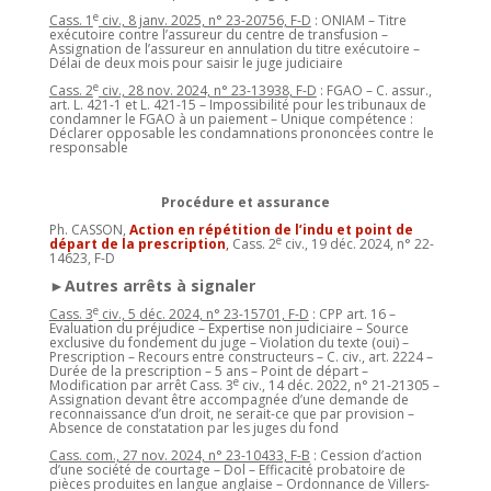
e
Cass. 1
civ., 8 janv. 2025, n° 23-20756, F-D
: ONIAM – Titre
exécutoire contre l’assureur du centre de transfusion –
Assignation de l’assureur en annulation du titre exécutoire –
Délai de deux mois pour saisir le juge judiciaire
e
Cass. 2
civ., 28 nov. 2024, n° 23-13938, F-D
: FGAO – C. assur.,
art. L. 421-1 et L. 421-15 – Impossibilité pour les tribunaux de
condamner le FGAO à un paiement – Unique compétence :
Déclarer opposable les condamnations prononcées contre le
responsable
Procédure et assurance
Ph. CASSON,
Action en répétition de l’indu et point de
e
départ de la prescription
,
Cass. 2
civ., 19 déc. 2024, n° 22-
14623, F-D
►Autres arrêts à signaler
e
Cass. 3
civ., 5 déc. 2024, n° 23-15701, F-D
: CPP art. 16 –
Evaluation du préjudice – Expertise non judiciaire – Source
exclusive du fondement du juge – Violation du texte (oui) –
Prescription – Recours entre constructeurs – C. civ., art. 2224 –
Durée de la prescription – 5 ans – Point de départ –
e
Modification par arrêt Cass. 3
civ., 14 déc. 2022, n° 21-21305 –
Assignation devant être accompagnée d’une demande de
reconnaissance d’un droit, ne serait-ce que par provision –
Absence de constatation par les juges du fond
Cass. com., 27 nov. 2024, n° 23-10433, F-B
: Cession d’action
d’une société de courtage – Dol – Efficacité probatoire de
pièces produites en langue anglaise – Ordonnance de Villers-