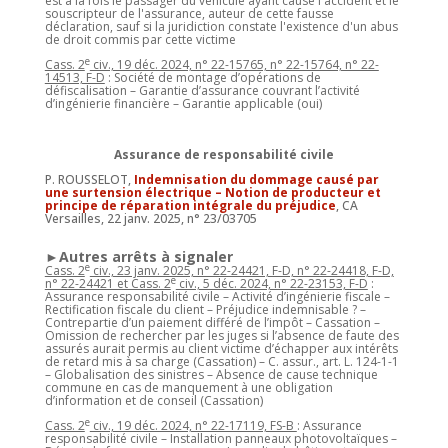
est à la fois le passager du véhicule ayant causé l'accident et le
souscripteur de l'assurance, auteur de cette fausse
déclaration, sauf si la juridiction constate l'existence d'un abus
de droit commis par cette victime
e
Cass. 2
civ., 19 déc. 2024, n° 22-15765, n° 22-15764, n° 22-
14513, F-D
: Société de montage d’opérations de
défiscalisation – Garantie d’assurance couvrant l’activité
d’ingénierie financière – Garantie applicable (oui)
Assurance de responsabilité civile
P. ROUSSELOT,
Indemnisation du dommage causé par
une surtension électrique – Notion de producteur et
principe de réparation intégrale du préjudice
, CA
Versailles, 22 janv. 2025, n° 23/03705
►Autres arrêts à signaler
e
Cass. 2
civ., 23 janv. 2025, n° 22-24421, F-D, n° 22-24418, F-D,
e
n° 22-24421 et Cass. 2
civ., 5 déc. 2024, n° 22-23153, F-D
:
Assurance responsabilité civile – Activité d’ingénierie fiscale –
Rectification fiscale du client – Préjudice indemnisable ? –
Contrepartie d’un paiement différé de l’impôt – Cassation –
Omission de rechercher par les juges si l’absence de faute des
assurés aurait permis au client victime d’échapper aux intérêts
de retard mis à sa charge (Cassation) – C. assur., art. L. 124-1-1
– Globalisation des sinistres – Absence de cause technique
commune en cas de manquement à une obligation
d’information et de conseil (Cassation)
e
Cass. 2
civ., 19 déc. 2024, n° 22-17119, FS-B
: Assurance
responsabilité civile – Installation panneaux photovoltaïques –