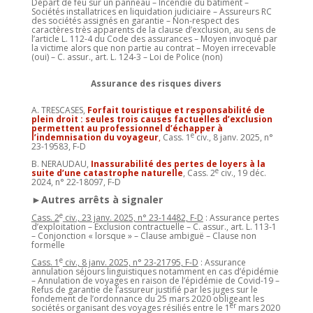
Départ de feu sur un panneau – Incendie du bâtiment –
Sociétés installatrices en liquidation judiciaire – Assureurs RC
des sociétés assignés en garantie – Non-respect des
caractères très apparents de la clause d’exclusion, au sens de
l’article L. 112-4 du Code des assurances – Moyen invoqué par
la victime alors que non partie au contrat – Moyen irrecevable
(oui) – C. assur., art. L. 124-3 – Loi de Police (non)
Assurance des risques divers
A. TRESCASES,
Forfait touristique et responsabilité de
plein droit : seules trois causes factuelles d’exclusion
permettent au professionnel d’échapper à
e
l’indemnisation du voyageur
,
Cass. 1
civ., 8 janv. 2025, n°
23-19583, F-D
B. NERAUDAU,
Inassurabilité des pertes de loyers à la
e
suite d’une catastrophe naturelle
, Cass. 2
civ., 19 déc.
2024, n° 22-18097, F-D
►Autres arrêts à signaler
e
Cass. 2
civ., 23 janv. 2025, n° 23-14482, F-D
: Assurance pertes
d’exploitation – Exclusion contractuelle – C. assur., art. L. 113-1
– Conjonction « lorsque » – Clause ambiguë – Clause non
formelle
e
Cass. 1
civ., 8 janv. 2025, n° 23-21795, F-D
: Assurance
annulation séjours linguistiques notamment en cas d’épidémie
– Annulation de voyages en raison de l’épidémie de Covid-19 –
Refus de garantie de l’assureur justifié par les juges sur le
fondement de l’ordonnance du 25 mars 2020 obligeant les
er
sociétés organisant des voyages résiliés entre le 1
mars 2020