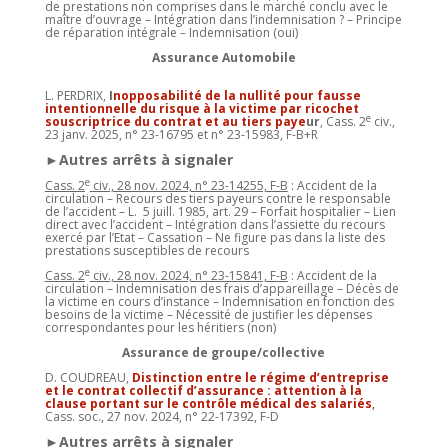
de prestations non comprises dans le marché conclu avec le
maître d’ouvrage – Intégration dans l’indemnisation ? – Principe
de réparation intégrale – Indemnisation (oui)
Assurance Automobile
L. PERDRIX,
I
nopposabilité de la nullité pour fausse
intentionnelle du risque à la victime par ricochet
e
souscriptrice du contrat et au tiers paye
ur
, Cass. 2
civ.,
23 janv. 2025, n° 23-16795 et n° 23-15983, F-B+R
►Autres arrêts à signaler
e
Cass. 2
civ., 28 nov. 2024, n° 23-14255, F-B
: Accident de la
circulation – Recours des tiers payeurs contre le responsable
de l’accident – L. 5 juill. 1985, art. 29 – Forfait hospitalier – Lien
direct avec l’accident – Intégration dans l’assiette du recours
exercé par l’Etat – Cassation – Ne figure pas dans la liste des
prestations susceptibles de recours
e
Cass. 2
civ., 28 nov. 2024, n° 23-15841, F-B
: Accident de la
circulation – Indemnisation des frais d’appareillage – Décès de
la victime en cours d’instance – Indemnisation en fonction des
besoins de la victime – Nécessité de justifier les dépenses
correspondantes pour les héritiers (non)
Assurance de groupe/collective
D. COUDREAU,
Distinction entre le régime d’entreprise
et le contrat collectif d’assurance : attention à la
clause portant sur le contrôle médical des salariés
,
Cass. soc., 27 nov. 2024, n° 22-17392, F-D
►Autres arrêts à signaler