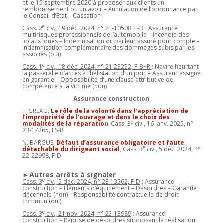
et le 15 septembre 2020 à proposer aux clients un
remboursement ou un avoir – Annulation de l’ordonnance par
le Conseil d’Etat – Cassation
e
Cass. 2
civ., 19 déc. 2024, n° 23-10508, F-D
: Assurance
multirisques professionnels de l’automobile – Incendie des
locaux loués – Indemnisation du bailleur assuré pour compte –
Indemnisation complémentaire des dommages subis par les
associés (oui)
e
Cass. 1
civ., 18 déc. 2024, n° 21-23252, F-B+R
: Navire heurtant
la passerelle d’accès à l’hélistation d’un port – Assureur assigné
en garantie – Opposabilité d’une clause attributive de
compétence à la victime (non)
Assurance construction
F. GREAU,
Le rôle de la volonté dans l’appréciation de
l’impropriété de l’ouvrage et dans le choix des
e
modalités de la réparatio
n
, Cass. 3
civ., 16 janv. 2025, n°
23-17265, FS-B
N. BARGUE,
Défaut d’assurance obligatoire et faute
e
détachable du dirigeant social
, Cass. 3
civ., 5 déc. 2024, n°
22-22998, F-D
►Autres arrêts à signaler
e
Cass. 3
civ., 5 déc. 2024, n° 23-13562, F-D
: Assurance
construction – Eléments d’équipement – Désordres – Garantie
décennale (non) – Responsabilité contractuelle de droit
commun (oui)
e
Cass. 3
civ., 21 nov. 2024, n° 23-13989
: Assurance
construction – Reprise de désordres supposant la réalisation