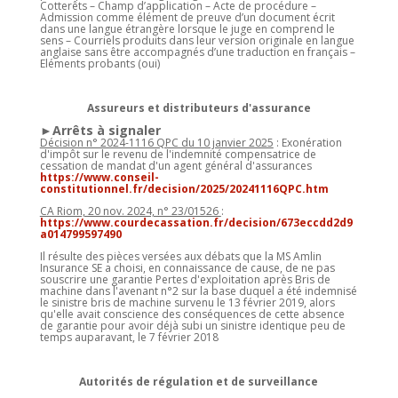
Cotterêts – Champ d’application – Acte de procédure –
Admission comme élément de preuve d’un document écrit
dans une langue étrangère lorsque le juge en comprend le
sens – Courriels produits dans leur version originale en langue
anglaise sans être accompagnés d’une traduction en français –
Eléments probants (oui)
Assureurs et distributeurs d'assurance
►Arrêts à signaler
Décision n° 2024-1116 QPC du 10 janvier 2025
: Exonération
d'impôt sur le revenu de l'indemnité compensatrice de
cessation de mandat d'un agent général d'assurances
https://www.conseil-
constitutionnel.fr/decision/2025/20241116QPC.htm
CA Riom, 20 nov. 2024, n° 23/01526
:
https://www.courdecassation.fr/decision/673eccdd2d9
a014799597490
Il résulte des pièces versées aux débats que la MS Amlin
Insurance SE a choisi, en connaissance de cause, de ne pas
souscrire une garantie Pertes d'exploitation après Bris de
machine dans l'avenant n°2 sur la base duquel a été indemnisé
le sinistre bris de machine survenu le 13 février 2019, alors
qu'elle avait conscience des conséquences de cette absence
de garantie pour avoir déjà subi un sinistre identique peu de
temps auparavant, le 7 février 2018
Autorités de régulation et de surveillance