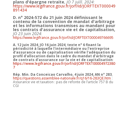
plans d'épargne retraite
,
JO 7 juill. 2024
:
https://www.legifrance.gouv.fr/jorf/id/JORFTEXT000049
891434
D. n° 2024-572 du 21 juin 2024 définissant le
contenu de la convention de mandat d'arbitrage
et les informations transmises au mandant pour
les contrats d'assurance vie et de capitalisation,
JO 23 juin 2024
:
https://www.legifrance.gouv.fr/jorf/id/JORFTEXT000049766695
A. 12 juin 2024, JO 16 juin 2024, texte n° 6
fixant la
périodicité à laquelle l'intermédiaire ou l'entreprise
d'assurance ou de capitalisation vérifie l'adéquation du
profil d'allocation dans le cadre du mandat d'arbitrage
de contrats d'assurance sur la vie et de capitalisation
:
https://www.legifrance.gouv.fr/jorf/id/JORFTEXT00004972380
7
Rép. Min. Da Conceicao Carvalho, 4 juin 2024, AN n° 283
,
https://questions.assemblee-nationale.fr/q16/16-283QE.htm
:
Assurance vie et taxation : pas de refonte de l’article 757 B du
CGI