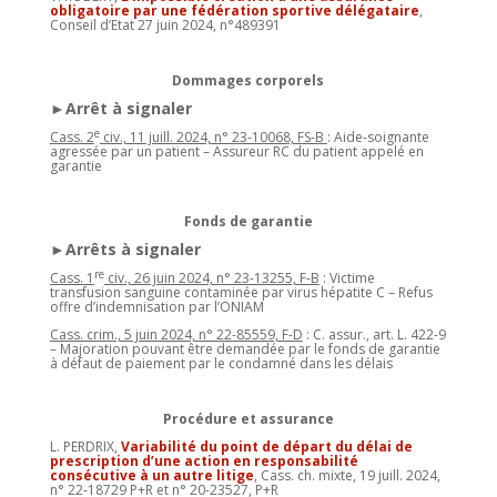
obligatoire par une fédération sportive délégataire
,
Conseil d’Etat 27 juin 2024, n°489391
Dommages corporels
►Arrêt à signaler
e
Cass. 2
civ., 11 juill. 2024, n° 23-10068, FS-B
: Aide-soignante
agressée par un patient – Assureur RC du patient appelé en
garantie
Fonds de garantie
►Arrêts à signaler
re
Cass. 1
civ., 26 juin 2024, n° 23-13255, F-B
: Victime
transfusion sanguine contaminée par virus hépatite C – Refus
offre d’indemnisation par l’ONIAM
Cass. crim., 5 juin 2024, n° 22-85559, F-D
: C. assur., art. L. 422-9
– Majoration pouvant être demandée par le fonds de garantie
à défaut de paiement par le condamné dans les délais
Procédure et assurance
L. PERDRIX,
Variabilité du point de départ du délai de
prescription d’une action en responsabilité
consécutive à un autre litige
, Cass. ch. mixte, 19 juill. 2024,
n° 22-18729 P+R et n° 20-23527, P+R