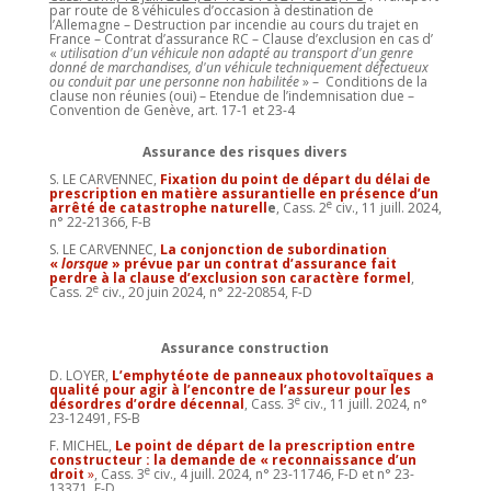
par route de 8 véhicules d’occasion à destination de
l’Allemagne – Destruction par incendie au cours du trajet en
France – Contrat d’assurance RC – Clause d’exclusion en cas d’
«
utilisation d'un véhicule non adapté au transport d'un genre
donné de marchandises, d'un véhicule techniquement défectueux
ou conduit par une personne non habilitée
» – Conditions de la
clause non réunies (oui) – Etendue de l’indemnisation due –
Convention de Genève, art. 17-1 et 23-4
Assurance des risques divers
S. LE CARVENNEC,
Fixation du point de départ du délai de
prescription en matière assurantielle en présence d’un
e
arrêté de catastrophe naturell
e
, Cass. 2
civ., 11 juill. 2024,
n° 22-21366, F-B
S. LE CARVENNEC,
La conjonction de subordination
«
lorsque
» prévue par un contrat d’assurance fait
perdre à la clause d’exclusion son caractère formel
,
e
Cass. 2
civ., 20 juin 2024, n° 22-20854, F-D
Assurance construction
D. LOYER,
L’emphytéote de panneaux photovoltaïques a
qualité pour agir à l’encontre de l’assureur pour les
e
désordres d’ordre décennal
, Cass. 3
civ., 11 juill. 2024, n°
23-12491, FS-B
F. MICHEL,
Le point de départ de la prescription entre
constructeur : la demande de « reconnaissance d’un
e
droit
»
, Cass. 3
civ., 4 juill. 2024, n° 23-11746, F-D et n° 23-
13371, F-D