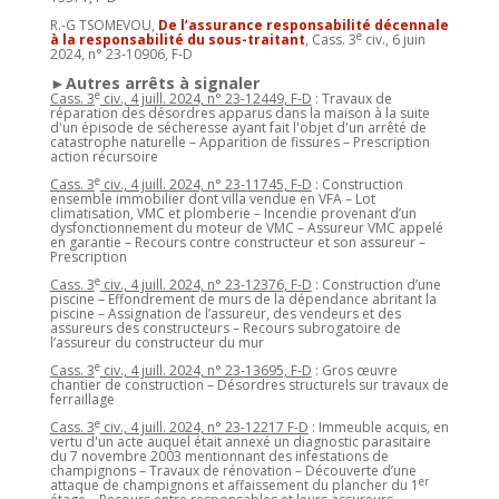
R.-G TSOMEVOU,
De l’assurance responsabilité décennale
e
à la responsabilité du sous-traitant
, Cass. 3
civ., 6 juin
2024, n° 23-10906, F-D
►Autres arrêts à signaler
e
Cass. 3
civ., 4 juill. 2024, n° 23-12449, F-D
: Travaux de
réparation des désordres apparus dans la maison à la suite
d'un épisode de sécheresse ayant fait l'objet d'un arrêté de
catastrophe naturelle – Apparition de fissures – Prescription
action récursoire
e
Cass. 3
civ., 4 juill. 2024, n° 23-11745, F-D
: Construction
ensemble immobilier dont villa vendue en VFA – Lot
climatisation, VMC et plomberie – Incendie provenant d’un
dysfonctionnement du moteur de VMC – Assureur VMC appelé
en garantie – Recours contre constructeur et son assureur –
Prescription
e
Cass. 3
civ., 4 juill. 2024, n° 23-12376, F-D
: Construction d’une
piscine – Effondrement de murs de la dépendance abritant la
piscine – Assignation de l’assureur, des vendeurs et des
assureurs des constructeurs – Recours subrogatoire de
l’assureur du constructeur du mur
e
Cass. 3
civ., 4 juill. 2024, n° 23-13695, F-D
: Gros œuvre
chantier de construction – Désordres structurels sur travaux de
ferraillage
e
Cass. 3
civ., 4 juill. 2024, n° 23-12217 F-D
: Immeuble acquis, en
vertu d'un acte auquel était annexé un diagnostic parasitaire
du 7 novembre 2003 mentionnant des infestations de
champignons – Travaux de rénovation – Découverte d’une
er
attaque de champignons et affaissement du plancher du 1