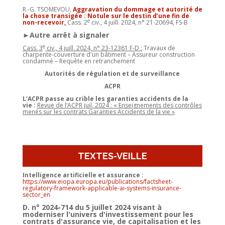
R.-G. TSOMEVOU,
Aggravation du dommage et autorité de
la chose transigée : Notule sur le destin d’une fin de
e
non-recevoir,
Cass. 2
civ., 4 juill. 2024, n° 21-20694, FS-B
►Autre arrêt à signaler
e
Cass. 3
civ., 4 juill. 2024, n° 23-12361 F-D :
Travaux de
charpente-couverture d'un bâtiment – Assureur construction
condamné – Requête en retranchement
Autorités de régulation et de surveillance
ACPR
L’ACPR passe au crible les garanties accidents de la
vie :
Revue de l’ACPR juil. 2024 : « Enseignements des contrôles
menés sur les contrats Garanties Accidents de la vie »
TEXTES-VEILLE
Intelligence artificielle et assurance :
https://www.eiopa.europa.eu/publications/factsheet-
regulatory-framework-applicable-ai-systems-insurance-
sector_en
D. n° 2024-714 du 5 juillet 2024 visant à
moderniser l'univers d'investissement pour les
contrats d'assurance vie, de capitalisation et les