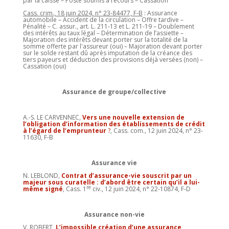
par la caisse – Poste soumis à recours – Cassation
Cass. crim., 18 juin 2024, n° 23-84477, F-B
: Assurance
automobile – Accident de la circulation – Offre tardive –
Pénalité – C. assur., art. L. 211-13 et L. 211-19 – Doublement
des intérêts au taux légal – Détermination de l’assiette –
Majoration des intérêts devant porter sur la totalité de la
somme offerte par l'assureur (oui) – Majoration devant porter
sur le solde restant dû après imputation de la créance des
tiers payeurs et déduction des provisions déjà versées (non) –
Cassation (oui)
Assurance de groupe/collective
A.-S. LE CARVENNEC,
Vers une nouvelle extension de
l’obligation d’information des établissements de crédit
à l’égard de l’emprunteur
?
, Cass. com., 12 juin 2024, n° 23-
11630, F-B
Assurance vie
N. LEBLOND,
Contrat d’assurance-vie souscrit par un
majeur sous curatelle : d’abord être certain qu’il a lui-
re
même signé
, Cass. 1
civ., 12 juin 2024, n° 22-10874, F-D
Assurance non-vie
V. ROBERT,
L’impossible création d’une assurance