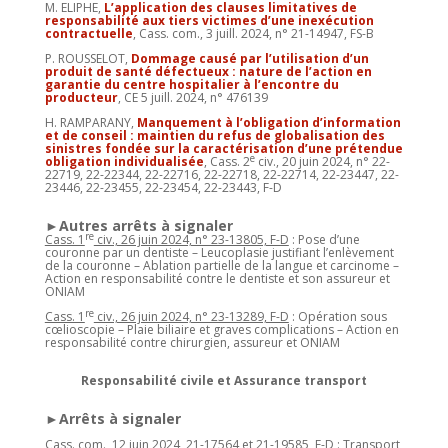
M. ELIPHE,
L’application des clauses limitatives de
responsabilité aux tiers victimes d’une inexécution
contractuelle
, Cass. com., 3 juill. 2024, n° 21-14947, FS-B
P. ROUSSELOT,
Dommage causé par l’utilisation d’un
produit de santé défectueux : nature de l’action en
garantie du centre hospitalier à l’encontre du
producteur
, CE 5 juill. 2024, n° 476139
H. RAMPARANY,
Manquement à l’obligation d’information
et de conseil : maintien du refus de globalisation des
sinistres fondée sur la caractérisation d’une prétendue
e
obligation individualisée
, Cass. 2
civ., 20 juin 2024, n° 22-
22719, 22-22344, 22-22716, 22-22718, 22-22714, 22-23447, 22-
23446, 22-23455, 22-23454, 22-23443, F-D
►Autres arrêts à signaler
re
Cass. 1
civ., 26 juin 2024, n° 23-13805, F-D
: Pose d’une
couronne par un dentiste – Leucoplasie justifiant l’enlèvement
de la couronne – Ablation partielle de la langue et carcinome –
Action en responsabilité contre le dentiste et son assureur et
ONIAM
re
Cass. 1
civ., 26 juin 2024, n° 23-13289, F-D
: Opération sous
cœlioscopie – Plaie biliaire et graves complications – Action en
responsabilité contre chirurgien, assureur et ONIAM
Responsabilité civile et Assurance transport
►Arrêts à signaler
Cass. com., 12 juin 2024, 21-17564 et 21-19585, F-D
: Transport