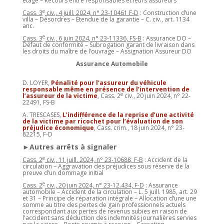
étage – Recours entre responsables et leurs assureurs
e
Cass. 3
civ., 4 juill. 2024, n° 23-10461 F-D
: Construction d’une
villa – Désordres – Étendue de la garantie – C. civ., art. 1134
anc.
e
Cass. 3
civ., 6 juin 2024, n° 23-11336, FS-B
: Assurance DO –
Défaut de conformité – Subrogation garant de livraison dans
les droits du maître de l’ouvrage – Assignation Assureur DO
Assurance Automobile
D. LOYER,
Pénalité pour l’assureur du véhicule
responsable même en présence de l’intervention de
e
l’assureur de la victime
, Cass. 2
civ., 20 juin 2024, n° 22-
22491, FS-B
A. TRESCASES,
L’indifférence de la reprise d’une activité
de la victime par ricochet pour l’évaluation de son
préjudice économique
, Cass. crim., 18 juin 2024, n° 23-
82215, F-D
►Autres arrêts à signaler
e
Cass. 2
civ., 11 juill. 2024, n° 23-10688, F-B
: Accident de la
circulation – Aggravation des préjudices sous réserve de la
preuve d’un dommage initial
e
Cass. 2
civ., 20 juin 2024, n° 23-12.434, F-D
: Assurance
automobile – Accident de la circulation – L. 5 juill. 1985, art. 29
et 31 – Principe de réparation intégrale – Allocation d’une une
somme au titre des pertes de gain professionnels actuels
correspondant aux pertes de revenus subies en raison de
l'accident sans déduction des indemnités journalières servies