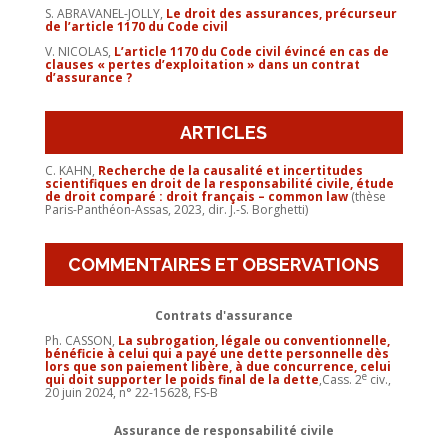
S. ABRAVANEL-JOLLY,
Le droit des assurances, précurseur
de l’article 1170 du Code civil
V. NICOLAS,
L’article 1170 du Code civil évincé en cas de
clauses « pertes d’exploitation » dans un contrat
d’assurance ?
ARTICLES
C. KAHN,
Recherche de la causalité et incertitudes
scientifiques en droit de la responsabilité civile, étude
de droit comparé : droit français – common law
(thèse
Paris-Panthéon-Assas, 2023, dir. J.-S. Borghetti)
COMMENTAIRES ET OBSERVATIONS
Contrats d'assurance
Ph. CASSON,
La subrogation, légale ou conventionnelle,
bénéficie à celui qui a payé une dette personnelle dès
lors que son paiement libère, à due concurrence, celui
e
qui doit supporter le poids final de la dette
,Cass. 2
civ.,
20 juin 2024, n° 22-15628, FS-B
Assurance de responsabilité civile