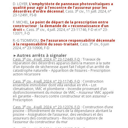
D. LOYER,
L’emphytéote de panneaux photovoltaïques a
qualité pour agir à l’encontre de l’assureur pour les
e
désordres d’ordre décennal
, Cass. 3
civ., 11 juill. 2024, n°
23-12491, FS-B
F. MICHEL,
Le point de départ de la prescription entre
constructeur : la demande de « reconnaissance d’un
e
droit
»
, Cass. 3
civ., 4 juill. 2024, n° 23-11746, F-D et n° 23-
13371, F-D
R.-G TSOMEVOU,
De l’assurance responsabilité décennale
e
à la responsabilité du sous-traitant
, Cass. 3
civ., 6 juin
2024, n° 23-10906, F-D
►Autres arrêts à signaler
e
Cass. 3
civ., 4 juill. 2024, n° 23-12449, F-D
: Travaux de
réparation des désordres apparus dans la maison à la suite
d'un épisode de sécheresse ayant fait l'objet d'un arrêté de
catastrophe naturelle – Apparition de fissures – Prescription
action récursoire
e
Cass. 3
civ., 4 juill. 2024, n° 23-11745, F-D
: Construction
ensemble immobilier dont villa vendue en VFA – Lot
climatisation, VMC et plomberie – Incendie provenant d’un
dysfonctionnement du moteur de VMC – Assureur VMC appelé
en garantie – Recours contre constructeur et son assureur –
Prescription
e
Cass. 3
civ., 4 juill. 2024, n° 23-12376, F-D
: Construction d’une
piscine – Effondrement de murs de la dépendance abritant la
piscine – Assignation de l’assureur, des vendeurs et des
assureurs des constructeurs – Recours subrogatoire de
l’assureur du constructeur du mur