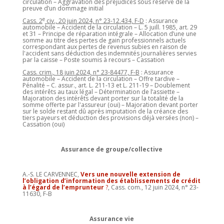
circulation – Aggravation des préjudices sous réserve de la
preuve d’un dommage initial
e
Cass. 2
civ., 20 juin 2024, n° 23-12.434, F-D
: Assurance
automobile – Accident de la circulation – L. 5 juill. 1985, art. 29
et 31 – Principe de réparation intégrale – Allocation d’une une
somme au titre des pertes de gain professionnels actuels
correspondant aux pertes de revenus subies en raison de
l'accident sans déduction des indemnités journalières servies
par la caisse – Poste soumis à recours – Cassation
Cass. crim., 18 juin 2024, n° 23-84477, F-B
: Assurance
automobile – Accident de la circulation – Offre tardive –
Pénalité – C. assur., art. L. 211-13 et L. 211-19 – Doublement
des intérêts au taux légal – Détermination de l’assiette –
Majoration des intérêts devant porter sur la totalité de la
somme offerte par l'assureur (oui) – Majoration devant porter
sur le solde restant dû après imputation de la créance des
tiers payeurs et déduction des provisions déjà versées (non) –
Cassation (oui)
Assurance de groupe/collective
A.-S. LE CARVENNEC,
Vers une nouvelle extension de
l’obligation d’information des établissements de crédit
à l’égard de l’emprunteur
?
, Cass. com., 12 juin 2024, n° 23-
11630, F-B
Assurance vie