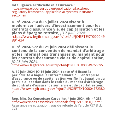
Intelligence artificielle et assurance :
https://www.eiopa.europa.eu/publications/factsheet-
regulatory-framework-applicable-ai-systems-insurance-
sector_en
D. n° 2024-714 du 5 juillet 2024 visant à
moderniser l'univers d'investissement pour les
contrats d'assurance vie, de capitalisation et les
plans d'épargne retraite
,
JO 7 juill. 2024
:
https://www.legifrance.gouv.fr/jorf/id/JORFTEXT000049
891434
D. n° 2024-572 du 21 juin 2024 définissant le
contenu de la convention de mandat d'arbitrage
et les informations transmises au mandant pour
les contrats d'assurance vie et de capitalisation,
JO 23 juin 2024
:
https://www.legifrance.gouv.fr/jorf/id/JORFTEXT000049766695
A. 12 juin 2024, JO 16 juin 2024, texte n° 6
fixant la
périodicité à laquelle l'intermédiaire ou l'entreprise
d'assurance ou de capitalisation vérifie l'adéquation du
profil d'allocation dans le cadre du mandat d'arbitrage
de contrats d'assurance sur la vie et de capitalisation
:
https://www.legifrance.gouv.fr/jorf/id/JORFTEXT00004972380
7
Rép. Min. Da Conceicao Carvalho, 4 juin 2024, AN n° 283
,
https://questions.assemblee-nationale.fr/q16/16-283QE.htm
:
Assurance vie et taxation : pas de refonte de l’article 757 B du
CGI