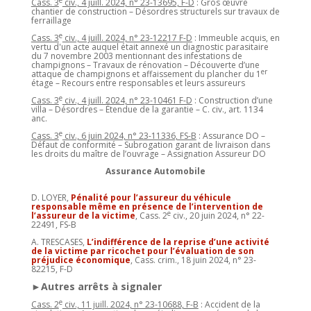
e
Cass. 3
civ., 4 juill. 2024, n° 23-13695, F-D
: Gros œuvre
chantier de construction – Désordres structurels sur travaux de
ferraillage
e
Cass. 3
civ., 4 juill. 2024, n° 23-12217 F-D
: Immeuble acquis, en
vertu d'un acte auquel était annexé un diagnostic parasitaire
du 7 novembre 2003 mentionnant des infestations de
champignons – Travaux de rénovation – Découverte d’une
er
attaque de champignons et affaissement du plancher du 1
étage – Recours entre responsables et leurs assureurs
e
Cass. 3
civ., 4 juill. 2024, n° 23-10461 F-D
: Construction d’une
villa – Désordres – Étendue de la garantie – C. civ., art. 1134
anc.
e
Cass. 3
civ., 6 juin 2024, n° 23-11336, FS-B
: Assurance DO –
Défaut de conformité – Subrogation garant de livraison dans
les droits du maître de l’ouvrage – Assignation Assureur DO
Assurance Automobile
D. LOYER,
Pénalité pour l’assureur du véhicule
responsable même en présence de l’intervention de
e
l’assureur de la victime
, Cass. 2
civ., 20 juin 2024, n° 22-
22491, FS-B
A. TRESCASES,
L’indifférence de la reprise d’une activité
de la victime par ricochet pour l’évaluation de son
préjudice économique
, Cass. crim., 18 juin 2024, n° 23-
82215, F-D
►Autres arrêts à signaler
e
Cass. 2
civ., 11 juill. 2024, n° 23-10688, F-B
: Accident de la