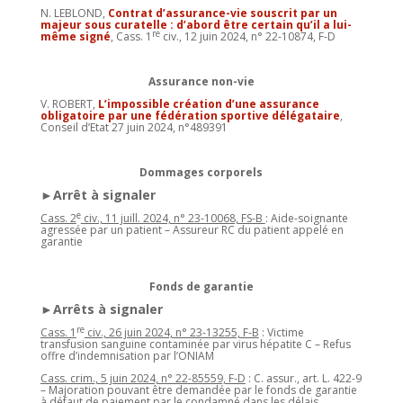
N. LEBLOND,
Contrat d’assurance-vie souscrit par un
majeur sous curatelle : d’abord être certain qu’il a lui-
re
même signé
, Cass. 1
civ., 12 juin 2024, n° 22-10874, F-D
Assurance non-vie
V. ROBERT,
L’impossible création d’une assurance
obligatoire par une fédération sportive délégataire
,
Conseil d’Etat 27 juin 2024, n°489391
Dommages corporels
►Arrêt à signaler
e
Cass. 2
civ., 11 juill. 2024, n° 23-10068, FS-B
: Aide-soignante
agressée par un patient – Assureur RC du patient appelé en
garantie
Fonds de garantie
►Arrêts à signaler
re
Cass. 1
civ., 26 juin 2024, n° 23-13255, F-B
: Victime
transfusion sanguine contaminée par virus hépatite C – Refus
offre d’indemnisation par l’ONIAM
Cass. crim., 5 juin 2024, n° 22-85559, F-D
: C. assur., art. L. 422-9
– Majoration pouvant être demandée par le fonds de garantie
à défaut de paiement par le condamné dans les délais