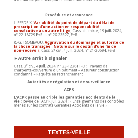
Procédure et assurance
L. PERDRIX,
Variabilité du point de départ du délai de
prescription d’une action en responsabilité
consécutive à un autre litige
, Cass. ch. mixte, 19 juill. 2024,
n° 22-18729 P+R et n° 20-23527, P+R
R.-G. TSOMEVOU,
Aggravation du dommage et autorité de
la chose transigée : Notule sur le destin d’une fin de
e
non-recevoir,
Cass. 2
civ., 4 juill. 2024, n° 21-20694, FS-B
►Autre arrêt à signaler
e
Cass. 3
civ., 4 juill. 2024, n° 23-12361 F-D :
Travaux de
charpente-couverture d'un bâtiment – Assureur construction
condamné – Requête en retranchement
Autorités de régulation et de surveillance
ACPR
L’ACPR passe au crible les garanties accidents de la
vie :
Revue de l’ACPR juil. 2024 : « Enseignements des contrôles
menés sur les contrats Garanties Accidents de la vie »
TEXTES-VEILLE