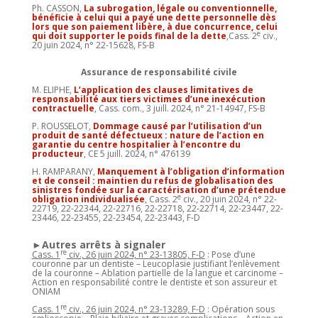
Ph. CASSON,
La subrogation, légale ou conventionnelle,
bénéficie à celui qui a payé une dette personnelle dès
lors que son paiement libère, à due concurrence, celui
e
qui doit supporter le poids final de la dette
,Cass. 2
civ.,
20 juin 2024, n° 22-15628, FS-B
Assurance de responsabilité civile
M. ELIPHE,
L’application des clauses limitatives de
responsabilité aux tiers victimes d’une inexécution
contractuelle
, Cass. com., 3 juill. 2024, n° 21-14947, FS-B
P. ROUSSELOT,
Dommage causé par l’utilisation d’un
produit de santé défectueux : nature de l’action en
garantie du centre hospitalier à l’encontre du
producteur
, CE 5 juill. 2024, n° 476139
H. RAMPARANY,
Manquement à l’obligation d’information
et de conseil : maintien du refus de globalisation des
sinistres fondée sur la caractérisation d’une prétendue
e
obligation individualisée
, Cass. 2
civ., 20 juin 2024, n° 22-
22719, 22-22344, 22-22716, 22-22718, 22-22714, 22-23447, 22-
23446, 22-23455, 22-23454, 22-23443, F-D
►Autres arrêts à signaler
re
Cass. 1
civ., 26 juin 2024, n° 23-13805, F-D
: Pose d’une
couronne par un dentiste – Leucoplasie justifiant l’enlèvement
de la couronne – Ablation partielle de la langue et carcinome –
Action en responsabilité contre le dentiste et son assureur et
ONIAM
re
Cass. 1
civ., 26 juin 2024, n° 23-13289, F-D
: Opération sous