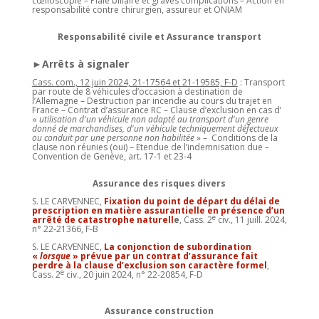
cœlioscopie – Plaie biliaire et graves complications – Action en
responsabilité contre chirurgien, assureur et ONIAM
Responsabilité civile et Assurance transport
►Arrêts à signaler
Cass. com., 12 juin 2024, 21-17564 et 21-19585, F-D
: Transport
par route de 8 véhicules d’occasion à destination de
l’Allemagne – Destruction par incendie au cours du trajet en
France – Contrat d’assurance RC – Clause d’exclusion en cas d’
«
utilisation d'un véhicule non adapté au transport d'un genre
donné de marchandises, d'un véhicule techniquement défectueux
ou conduit par une personne non habilitée
» – Conditions de la
clause non réunies (oui) – Etendue de l’indemnisation due –
Convention de Genève, art. 17-1 et 23-4
Assurance des risques divers
S. LE CARVENNEC,
Fixation du point de départ du délai de
prescription en matière assurantielle en présence d’un
e
arrêté de catastrophe naturell
e
, Cass. 2
civ., 11 juill. 2024,
n° 22-21366, F-B
S. LE CARVENNEC,
La conjonction de subordination
«
lorsque
» prévue par un contrat d’assurance fait
perdre à la clause d’exclusion son caractère formel
,
e
Cass. 2
civ., 20 juin 2024, n° 22-20854, F-D
Assurance construction