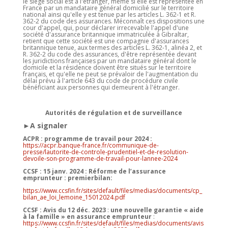
le siège social est à l'étranger, même si elle est représentée en
France par un mandataire général domicilié sur le territoire
national ainsi qu'elle y est tenue par les articles L. 362-1 et R.
362-2 du code des assurances. Méconnaît ces dispositions une
cour d'appel, qui, pour déclarer irrecevable l'appel d'une
société d'assurance britannique immatriculée à Gibraltar,
retient que cette société est une compagnie d'assurances
britannique tenue, aux termes des articles L. 362-1, alinéa 2, et
R. 362-2 du code des assurances, d'être représentée devant
les juridictions françaises par un mandataire général dont le
domicile et la résidence doivent être situés sur le territoire
français, et qu'elle ne peut se prévaloir de l'augmentation du
délai prévu à l'article 643 du code de procédure civile
bénéficiant aux personnes qui demeurent à l'étranger.
Autorités de régulation et de surveillance
►A signaler
ACPR : programme de travail pour 2024 :
https://acpr.banque-france.fr/communique-de-
presse/lautorite-de-controle-prudentiel-et-de-resolution-
devoile-son-programme-de-travail-pour-lannee-2024
CCSF : 15 janv. 2024 : Réforme de l’assurance
emprunteur : premierbilan:
https://www.ccsfin.fr/sites/default/files/medias/documents/cp_
bilan_ae_loi_lemoine_15012024.pdf
CCSF : Avis du 12 déc. 2023
:
une nouvelle garantie « aide
à la famille » en assurance emprunteur
:
https://www.ccsfin.fr/sites/default/files/medias/documents/avis