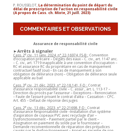
P. ROUSSELOT,
La détermination du point de départ du
délai de prescription de l’action en responsabilité civile
(A propos de Cass. ch. Mixte, 21 juill. 2023)
COMMENTAIRES ET OBSERVATIONS
Assurance de responsabilité civile
►Arrêts à signaler
e
Cass. 2
civ., 11 janv. 2024, n° 22-16974, FS-B :
Convention
d’occupation précaire – Dégâts des eaux – C. civ., art. 1147 anc.
– C. civ., art. 1719 inapplicable à une convention d’occupation –
RC et assurance RC du propriétaire en cas de manquement
contractuel fautif (oui) – En cas de manquement à son
obligation de délivrance (non) – Obligation de délivrance seule
applicable au bail
e
Cass. 3
civ., 21 déc. 2023, n° 22-18.141, F-D :
Contrat
d’assurance responsabilité civile – C. assur., art. L. 113-17 –
Direction du procès par l’assureur – Exceptions – Renonciation
– Faute de l’assuré privant le contrat d’aléa – Cassation – CPC.
Art. 455 – Défaut de réponse des juges
e
Cass. 2
civ., 13 déc. 2023, n° 22-21698, F-D :
Contrat
d’assurance Responsabilité civile –Installation d’un système
d’aspiration de copeaux PVC avec recyclage d’air –
Dysfonctionnement – Paiement partiel par le client –
Assignation en paiement du solde par le fournisseur –
Demande reconventionnelle de réparation des préjudices
causés par le dysfonctionnement – Appel en garantie de son