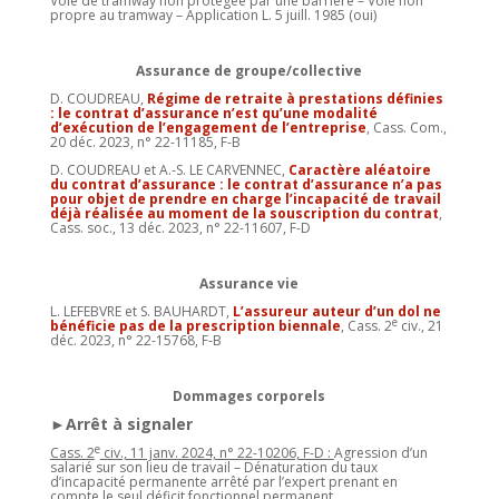
Voie de tramway non protégée par une barrière – Voie non
propre au tramway – Application L. 5 juill. 1985 (oui)
Assurance de groupe/collective
D. COUDREAU,
Régime de retraite à prestations définies
: le contrat d’assurance n’est qu’une modalité
d’exécution de l’engagement de l’entreprise
, Cass. Com.,
20 déc. 2023, n° 22-11185, F-B
D. COUDREAU et A.-S. LE CARVENNEC,
Caractère aléatoire
du contrat d’assurance : le contrat d’assurance n’a pas
pour objet de prendre en charge l’incapacité de travail
déjà réalisée au moment de la souscription du contrat
,
Cass. soc., 13 déc. 2023, n° 22-11607, F-D
Assurance vie
L. LEFEBVRE et S. BAUHARDT,
L’assureur auteur d’un dol ne
e
bénéficie pas de la prescription biennale
, Cass. 2
civ., 21
déc. 2023, n° 22-15768, F-B
Dommages corporels
►Arrêt à signaler
e
Cass. 2
civ., 11 janv. 2024, n° 22-10206, F-D :
Agression d’un
salarié sur son lieu de travail – Dénaturation du taux
d’incapacité permanente arrêté par l’expert prenant en
compte le seul déficit fonctionnel permanent