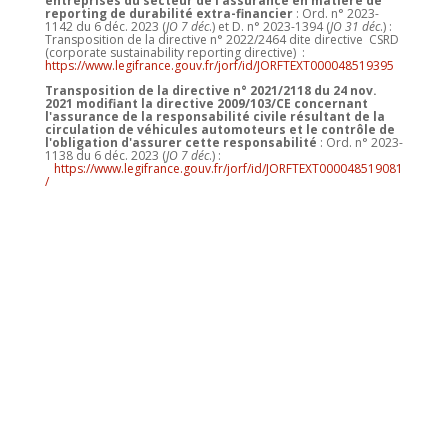
entreprises du secteur de l'assurance en matière de
reporting de durabilité extra-financier
: Ord. n° 2023-
1142 du 6 déc. 2023 (
JO 7 déc
.) et D. n° 2023-1394 (
JO 31 déc
.) :
Transposition de la directive n° 2022/2464 dite directive CSRD
(corporate sustainability reporting directive) :
https://www.legifrance.gouv.fr/jorf/id/JORFTEXT000048519395
Transposition de la directive n° 2021/2118 du 24 nov.
2021 modifiant la directive 2009/103/CE concernant
l'assurance de la responsabilité civile résultant de la
circulation de véhicules automoteurs et le contrôle de
l'obligation d'assurer cette responsabilité
: Ord. n° 2023-
1138 du 6 déc. 2023 (
JO 7 déc
.) :
https://www.legifrance.gouv.fr/jorf/id/JORFTEXT000048519081
/