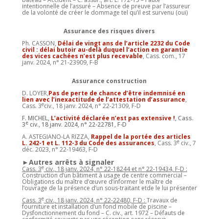
intentionnelle de l’assuré – Absence de preuve par l’assureur
de la volonté de créer le dommage tel qu’il est survenu (oui)
Assurance des risques divers
Ph. CASSON,
Délai de vingt ans de l’article 2232 du Code
civil : délai butoir au-delà duquel l’action en garantie
des vices cachées n’est plus recevable
, Cass. com., 17
janv. 2024, n° 21-23909, F-B
Assurance construction
D. LOYER,
Pas de perte de chance d’être indemnisé en
lien avec l’inexactitude de l’attestation d’assurance
,
e
Cass. 3
civ., 18 janv. 2024, n° 22-21309, F-D
F. MICHEL,
L’activité déclarée n’est pas extensive !
, Cass.
e
3
civ., 18 janv. 2024, n° 22-22781, F-D
A. ASTEGIANO-LA RIZZA,
Rappel de la portée des articles
e
L. 242-1 et L. 112-3 du Code des assurances
, Cass. 3
civ., 7
déc. 2023, n° 22-19463, F-D
►Autres arrêts à signaler
e
Cass. 3
civ., 18 janv. 2024, n° 22-18244 et n° 22-19434, F-D :
Construction d’un bâtiment à usage de centre commercial –
Obligations du maître d’œuvre d’informer le maître de
l’ouvrage de la présence d’un sous-traitant etde le lui présenter
e
Cass. 3
civ., 18 janv. 2024, n° 22-22480, F-D :
Travaux de
fourniture et installation d’un fond mobile de piscine –
Dysfonctionnement du fond – C. civ., art. 1972 – Défauts de