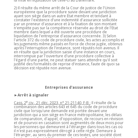
la mise en liquidation de celle-ci au Danemark.
2) Il résulte du même arrêt de la Cour de justice de l'Union
européenne que la procédure suivie devant une juridiction
ayant son siège dans un autre Etat membre et tendant à
constater l'existence d'une indemnité d'assurance sollicitée
par un preneur d'assurance et à la fixation de son montant
n'empiète pas sur la compétence réservée au droit de l'Etat
membre dans lequel a été ouverte une procédure de
liquidation de l'entreprise d'assurance concernée. 3) Selon
l'article 372 du code de procédure civile, les actes accomplis et
les jugements même passés en force de chose jugée, obtenus
après l'interruption de l'instance, sont réputés non avenus. Il
en résulte que la juridiction saisie d'une instance en cours,
interrompue par l'ouverture d'une procédure collective à
l'égard d'une partie, ne peut statuer sans attendre qu'il soit
justifié des formalités de reprise d'instance, faute de quoi sa
décision est réputée non avenue.
Entreprises d'assurance
►Arrêt à signaler
e
Cass. 2
civ., 21 déc. 2023, n° 21-21140, F-B :
Il résulte de la
combinaison des articles 643 et 645 du code de procédure
civile que lorsqu'une demande est portée devant une
juridiction qui a son siège en France métropolitaine, les délais
de comparution, d'appel, d'opposition, de recours en révision
et de pourvoi en cassation sont augmentés de deux mois pour
les personnes qui demeurent à l'étranger dans tous les cas où
il n'est pas expressément dérogé à cette règle. Demeure à
l'étranger, au sens du premier de ces textes, une société dont