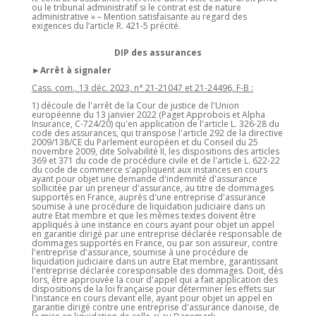
ou le tribunal administratif si le contrat est de nature
administrative » – Mention satisfaisante au regard des
exigences du l’article R. 421-5 précité.
DIP des assurances
►Arrêt à signaler
Cass. com., 13 déc. 2023, n° 21-21047 et 21-24496, F-B :
1) découle de l'arrêt de la Cour de justice de l'Union
européenne du 13 janvier 2022 (Paget Approbois et Alpha
Insurance, C-724/20) qu'en application de l'article L. 326-28 du
code des assurances, qui transpose l'article 292 de la directive
2009/138/CE du Parlement européen et du Conseil du 25
novembre 2009, dite Solvabilité II, les dispositions des articles
369 et 371 du code de procédure civile et de l'article L. 622-22
du code de commerce s'appliquent aux instances en cours
ayant pour objet une demande d'indemnité d'assurance
sollicitée par un preneur d'assurance, au titre de dommages
supportés en France, auprès d'une entreprise d'assurance
soumise à une procédure de liquidation judiciaire dans un
autre Etat membre et que les mêmes textes doivent être
appliqués à une instance en cours ayant pour objet un appel
en garantie dirigé par une entreprise déclarée responsable de
dommages supportés en France, ou par son assureur, contre
l'entreprise d'assurance, soumise à une procédure de
liquidation judiciaire dans un autre Etat membre, garantissant
l'entreprise déclarée coresponsable des dommages. Doit, dès
lors, être approuvée la cour d'appel qui a fait application des
dispositions de la loi française pour déterminer les effets sur
l'instance en cours devant elle, ayant pour objet un appel en
garantie dirigé contre une entreprise d'assurance danoise, de