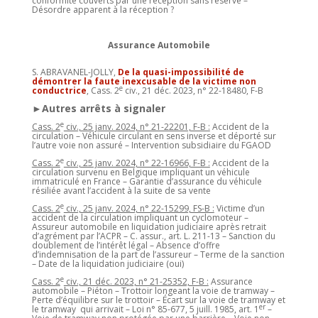
conformité couverts par une réception sans réserve –
Désordre apparent à la réception ?
Assurance Automobile
S. ABRAVANEL-JOLLY,
De la quasi-impossibilité de
démontrer la faute inexcusable de la victime non
e
conductrice
, Cass. 2
civ., 21 déc. 2023, n° 22-18480, F-B
►Autres arrêts à signaler
e
Cass. 2
civ., 25 janv. 2024, n° 21-22201, F-B :
Accident de la
circulation – Véhicule circulant en sens inverse et déporté sur
l’autre voie non assuré – Intervention subsidiaire du FGAOD
e
Cass. 2
civ., 25 janv. 2024, n° 22-16966, F-B :
Accident de la
circulation survenu en Belgique impliquant un véhicule
immatriculé en France – Garantie d’assurance du véhicule
résiliée avant l’accident à la suite de sa vente
e
Cass. 2
civ., 25 janv. 2024, n° 22-15299, FS-B :
Victime d’un
accident de la circulation impliquant un cyclomoteur –
Assureur automobile en liquidation judiciaire après retrait
d’agrément par l’ACPR – C. assur., art. L. 211-13 – Sanction du
doublement de l’intérêt légal – Absence d’offre
d’indemnisation de la part de l’assureur – Terme de la sanction
– Date de la liquidation judiciaire (oui)
e
Cass. 2
civ., 21 déc. 2023, n° 21-25352, F-B :
Assurance
automobile – Piéton – Trottoir longeant la voie de tramway –
Perte d’équilibre sur le trottoir – Écart sur la voie de tramway et
er
le tramway qui arrivait – Loi n° 85-677, 5 juill. 1985, art. 1
–