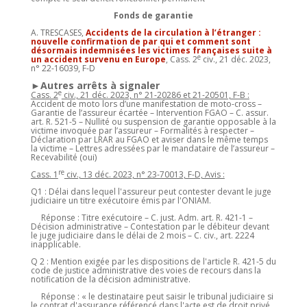
Fonds de garantie
A. TRESCASES,
Accidents de la circulation à l’étranger :
nouvelle confirmation de par qui et comment sont
désormais indemnisées les victimes françaises suite à
e
un accident survenu en Europe
, Cass. 2
civ., 21 déc. 2023,
n° 22-16039, F-D
►Autres arrêts à signaler
e
Cass. 2
civ., 21 déc. 2023, n° 21-20286 et 21-20501, F-B :
Accident de moto lors d’une manifestation de moto-cross –
Garantie de l’assureur écartée – Intervention FGAO – C. assur.
art. R. 521-5 – Nullité ou suspension de garantie opposable à la
victime invoquée par l’assureur – Formalités à respecter –
Déclaration par LRAR au FGAO et aviser dans le même temps
la victime – Lettres adressées par le mandataire de l’assureur –
Recevabilité (oui)
re
Cass. 1
civ., 13 déc. 2023, n° 23-70013, F-D, Avis :
Q1 : Délai dans lequel l'assureur peut contester devant le juge
judiciaire un titre exécutoire émis par l'ONIAM.
Réponse : Titre exécutoire – C. just. Adm. art. R. 421-1 –
Décision administrative – Contestation par le débiteur devant
le juge judiciaire dans le délai de 2 mois – C. civ., art. 2224
inapplicable.
Q 2 : Mention exigée par les dispositions de l'article R. 421-5 du
code de justice administrative des voies de recours dans la
notification de la décision administrative.
Réponse : « le destinataire peut saisir le tribunal judiciaire si
le contrat d'assurance référencé dans l'acte est de droit privé