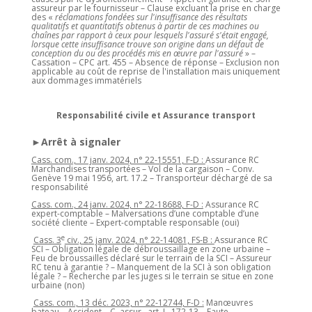
assureur par le fournisseur – Clause excluant la prise en charge
des «
réclamations fondées sur l'insuffisance des résultats
qualitatifs et quantitatifs obtenus à partir de ces machines ou
chaînes par rapport à ceux pour lesquels l'assuré s'était engagé,
lorsque cette insuffisance trouve son origine dans un défaut de
conception du ou des procédés mis en œuvre par l'assuré
» –
Cassation – CPC art. 455 – Absence de réponse – Exclusion non
applicable au coût de reprise de l'installation mais uniquement
aux dommages immatériels
Responsabilité civile et Assurance transport
►Arrêt à signaler
Cass. com., 17 janv. 2024, n° 22-15551, F-D :
Assurance RC
Marchandises transportées – Vol de la cargaison – Conv.
Genève 19 mai 1956, art. 17.2 – Transporteur déchargé de sa
responsabilité
Cass. com., 24 janv. 2024, n° 22-18688, F-D :
Assurance RC
expert-comptable – Malversations d’une comptable d’une
société cliente – Expert-comptable responsable (oui)
e
Cass. 3
civ., 25 janv. 2024, n° 22-14081, FS-B :
Assurance RC
SCI – Obligation légale de débroussaillage en zone urbaine –
Feu de broussailles déclaré sur le terrain de la SCI – Assureur
RC tenu à garantie ? – Manquement de la SCI à son obligation
légale ? – Recherche par les juges si le terrain se situe en zone
urbaine (non)
Cass. com., 13 déc. 2023, n° 22-12744, F-D :
Manœuvres
bateau – Accident – C. assur., art. L. 172-13 – Faute