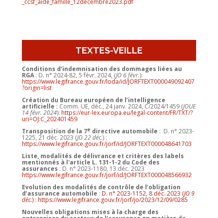
_ccsf_aide_famille_12decembre2023.pdf
TEXTES-VEILLE
Conditions d’indemnisation des dommages liées au
RGA
: D. n° 2024-82, 5 févr. 2024, (
JO 6 févr.
):
https://www.legifrance.gouv.fr/loda/id/JORFTEXT000049092407
?origin=list
Création du Bureau européen de l’intelligence
artificielle :
Comm. UE, déc., 24 janv. 2024, C/2024/1459 (
JOUE
14 févr. 2024
):
https://eur-lex.europa.eu/legal-content/FR/TXT/?
uri=OJ:C_202401459
e
Transposition de la 7
directive automobile
: D. n° 2023-
1225, 21 déc. 2023 (
JO 22 déc
.) :
https://www.legifrance.gouv.fr/jorf/id/JORFTEXT000048641703
Liste, modalités de délivrance et critères des labels
mentionnés à l'article L. 131-1-2 du Code des
assurances
: D. n° 2023-1180, 13 déc. 2023
https://www.legifrance.gouv.fr/jorf/id/JORFTEXT000048566932
Evolution des modalités de contrôle de l’obligation
d’assurance automobile
:
D. n° 2023-1152, 8 déc. 2023 (
JO 9
déc.
)
:
https://www.legifrance.gouv.fr/jorf/jo/2023/12/09/0285
Nouvelles obligations mises à la charge des