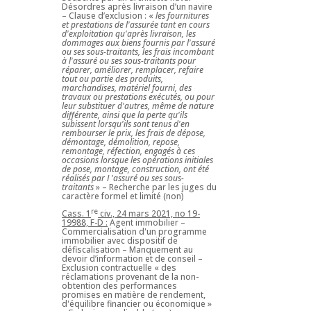
Désordres après livraison d’un navire
– Clause d’exclusion : «
les fournitures
et prestations de l'assurée tant en cours
d'exploitation qu'après livraison, les
dommages aux biens fournis par l'assuré
ou ses sous-traitants, les frais incombant
à l'assuré ou ses sous-traitants pour
réparer, améliorer, remplacer, refaire
tout ou partie des produits,
marchandises, matériel fourni, des
travaux ou prestations exécutés, ou pour
leur substituer d'autres, même de nature
différente, ainsi que la perte qu'ils
subissent lorsqu'ils sont tenus d'en
rembourser le prix, les frais de dépose,
démontage, démolition, repose,
remontage, réfection, engagés à ces
occasions lorsque les opérations initiales
de pose, montage, construction, ont été
réalisés par I 'assuré ou ses sous-
traitants
» – Recherche par les juges du
caractère formel et limité (non)
re
Cass. 1
civ., 24 mars 2021, no 19-
19988, F-D :
Agent immobilier –
Commercialisation d'un programme
immobilier avec dispositif de
défiscalisation – Manquement au
devoir d’information et de conseil –
Exclusion contractuelle « des
réclamations provenant de la non-
obtention des performances
promises en matière de rendement,
d'équilibre financier ou économique »