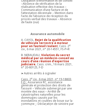
Obligation d’information et de conseil
–Absence de vérification de la
réalisation effective des travaux –
Communication d’une facture et de
l’attestation décennale – Mention dans
l’acte de l’absence de réception du
procès-verbal des travaux – Absence
de faute (oui)
Assurance automobile
A. CAYOL,
Rejet de la qualification
de véhicule terrestre à moteur
e
pour un fauteuil roulant
, Cass. 2
civ., 6 mai 2021, n° 20-14551, FS-P+R
B. NERAUDAU,
Violation du secret
médical par un médecin-conseil au
cours d’une réunion d’expertise
judiciaire
, Cass. crim., 16 mars 2021,
n° 20-80125, F-D
►Autres arrêts à signaler
e
Cass. 2
civ., 6 mai 2021, n° 19-18803,
F-D :
Assurance RC, assistance
générale et protection des droits de
l’assuré – Véhicule submergé par une
montée des eaux – Arrêté de
catastrophes naturelles pour les
dommages causés par les
inondations et coulées de boue sur la
commune – Déclaration de sinistre par