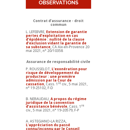
OBSERVATIONS
Contrat d’assurance - droit
commun
L. LEFEBVRE,
Extension de garantie
pertes d’exploitation en cas
d’épidémie : nullité de la clause
d’exclusion vidant la garantie de
sa substance
,
CA Aix-en-Provence 20
mai 2021, n° 20/10358
Assurance de responsabilité civile
P. ROUSSELOT,
L’exonération pour
risque de développement du
producteur : une première
admission par la Cour de
re
cassation
,
Cass. 1
civ., 5 mai 2021,
n° 19-25102, F-D
B. NERAUDAU,
A propos du régime
juridique de la convention
re
d’assistance bénévole
, Cass. 1
civ., 5 mai 2021, n° 19-20579, F-P
A. ASTEGIANO-LA RIZZA
,
L’appréciation du passé
connu/inconnu par le Conseil