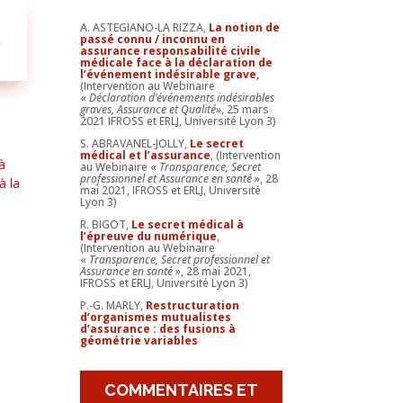
A. ASTEGIANO-LA RIZZA,
La notion de
passé connu / inconnu en
n
assurance responsabilité civile
médicale face à la déclaration de
l’événement indésirable grave
,
(Intervention au Webinaire
«
Déclaration d’événements indésirables
graves, Assurance et Qualité
», 25 mars
2021 IFROSS et ERLJ, Université Lyon 3)
S. ABRAVANEL-JOLLY,
Le secret
médical et l’assurance
, (Intervention
à
au Webinaire «
Transparence, Secret
professionnel et Assurance en santé
», 28
à la
mai 2021, IFROSS et ERLJ, Université
Lyon 3)
R. BIGOT,
Le secret médical à
l’épreuve du numérique
,
(Intervention au Webinaire
«
Transparence, Secret professionnel et
Assurance en santé
», 28 mai 2021,
IFROSS et ERLJ, Université Lyon 3)
P.-G. MARLY,
Restructuration
d’organismes mutualistes
d’assurance : des fusions à
géométrie variables
COMMENTAIRES ET