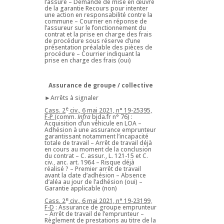
l’assuré – Demande de mise en œuvre
de la garantie Recours pour intenter
une action en responsabilité contre la
commune – Courrier en réponse de
l’assureur sur le fonctionnement du
contrat et la prise en charge des frais
de procédure sous réserve d’une
présentation préalable des pièces de
procédure – Courrier indiquant la
prise en charge des frais (oui)
Assurance de groupe / collective
►Arrêts à signaler
e
Cass. 2
civ., 6 mai 2021, n° 19-25395,
F-P
(comm.
Infra
bjda.fr n° 76) :
Acquisition d’un véhicule en LOA –
Adhésion à une assurance emprunteur
garantissant notamment l’incapacité
totale de travail – Arrêt de travail déjà
en cours au moment de la conclusion
du contrat – C. assur., L. 121-15 et C.
civ., anc. art. 1964 – Risque déjà
réalisé ? – Premier arrêt de travail
avant la date d’adhésion – Absence
d’aléa au jour de l’adhésion (oui) –
Garantie applicable (non)
e
Cass. 2
civ., 6 mai 2021, n° 19-23199,
F-D
: Assurance de groupe emprunteur
– Arrêt de travail de l’emprunteur –
Règlement de prestations au titre de la