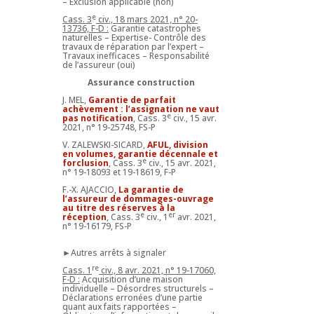
– Exclusion applicable (non)
e
Cass. 3
civ., 18 mars 2021, n° 20-
13736, F-D :
Garantie catastrophes
naturelles – Expertise- Contrôle des
travaux de réparation par l’expert –
Travaux inefficaces – Responsabilité
de l’assureur (oui)
Assurance construction
J. MEL,
Garantie de parfait
achèvement : l’assignation ne vaut
e
pas notification
, Cass. 3
civ., 15 avr.
2021, n° 19-25748, FS-P
V. ZALEWSKI-SICARD,
AFUL, division
en volumes, garantie décennale et
e
forclusion
, Cass. 3
civ., 15 avr. 2021,
n° 19-18093 et 19-18619, F-P
F.-X. AJACCIO,
La garantie de
l’assureur de dommages-ouvrage
au titre des réserves à la
e
er
réception
, Cass. 3
civ., 1
avr. 2021,
n° 19-16179, FS-P
►Autres arrêts à signaler
re
Cass. 1
civ., 8 avr. 2021, n° 19-17060,
F-D :
Acquisition d’une maison
individuelle – Désordres structurels –
Déclarations erronées d’une partie
quant aux faits rapportées –