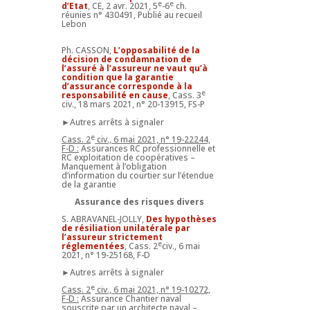
e
e
d’Etat
, CE, 2 avr. 2021, 5
-6
ch.
réunies n° 430491, Publié au recueil
Lebon
Ph. CASSON,
L’opposabilité de la
décision de condamnation de
l’assuré à l’assureur ne vaut qu’à
condition que la garantie
d’assurance corresponde à la
e
responsabilité en cause
, Cass. 3
civ., 18 mars 2021, n° 20-13915, FS-P
►Autres arrêts à signaler
e
Cass. 2
civ., 6 mai 2021, n° 19-22244,
F-D :
Assurances RC professionnelle et
RC exploitation de coopératives –
Manquement à l’obligation
d’information du courtier sur l’étendue
de la garantie
Assurance des risques divers
S. ABRAVANEL-JOLLY,
Des hypothèses
de résiliation unilatérale par
l’assureur strictement
e
réglementées
, Cass. 2
civ., 6 mai
2021, n° 19-25168, F-D
►Autres arrêts à signaler
e
Cass. 2
civ., 6 mai 2021, n° 19-10272,
F-D :
Assurance Chantier naval
souscrite par un architecte naval –