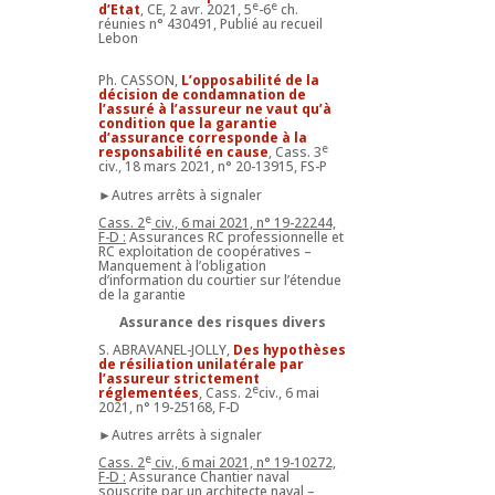
e
e
d’Etat
, CE, 2 avr. 2021, 5
-6
ch.
réunies n° 430491, Publié au recueil
Lebon
Ph. CASSON,
L’opposabilité de la
décision de condamnation de
l’assuré à l’assureur ne vaut qu’à
condition que la garantie
d’assurance corresponde à la
e
responsabilité en cause
, Cass. 3
civ., 18 mars 2021, n° 20-13915, FS-P
►Autres arrêts à signaler
e
Cass. 2
civ., 6 mai 2021, n° 19-22244,
F-D :
Assurances RC professionnelle et
RC exploitation de coopératives –
Manquement à l’obligation
d’information du courtier sur l’étendue
de la garantie
Assurance des risques divers
S. ABRAVANEL-JOLLY,
Des hypothèses
de résiliation unilatérale par
l’assureur strictement
e
réglementées
, Cass. 2
civ., 6 mai
2021, n° 19-25168, F-D
►Autres arrêts à signaler
e
Cass. 2
civ., 6 mai 2021, n° 19-10272,
F-D :
Assurance Chantier naval
souscrite par un architecte naval –