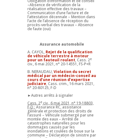
Obligation d’information et de conseil
–Absence de vérification de la
réalisation effective des travaux –
Communication d’une facture et de
l’attestation décennale – Mention dans
l’acte de l’absence de réception du
procès-verbal des travaux – Absence
de faute (oui)
Assurance automobile
A. CAYOL,
Rejet de la qualification
de véhicule terrestre à moteur
e
pour un fauteuil roulant
, Cass. 2
civ., 6 mai 2021, n° 20-14551, FS-P+R
B. NERAUDAU,
Violation du secret
médical par un médecin-conseil au
cours d’une réunion d’expertise
judiciaire
, Cass. crim., 16 mars 2021,
n° 20-80125, F-D
►Autres arrêts à signaler
e
Cass. 2
civ., 6 mai 2021, n° 19-18803,
F-D :
Assurance RC, assistance
générale et protection des droits de
l’assuré – Véhicule submergé par une
montée des eaux – Arrêté de
catastrophes naturelles pour les
dommages causés par les
inondations et coulées de boue sur la
commune – Déclaration de sinistre par