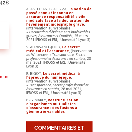
6428
A. ASTEGIANO-LA RIZZA,
La notion de
passé connu / inconnu en
assurance responsabilité civile
médicale face à la déclaration de
l’événement indésirable grave
,
(Intervention au Webinaire
«
Déclaration d’événements indésirables
graves, Assurance et Qualité
», 25 mars
n
2021 IFROSS et ERLJ, Université Lyon 3)
S. ABRAVANEL-JOLLY,
Le secret
médical et l’assurance
, (Intervention
au Webinaire «
Transparence, Secret
professionnel et Assurance en santé
», 28
mai 2021, IFROSS et ERLJ, Université
Lyon 3)
R. BIGOT,
Le secret médical à
ur un
l’épreuve du numérique
,
(Intervention au Webinaire
«
Transparence, Secret professionnel et
Assurance en santé
», 28 mai 2021,
IFROSS et ERLJ, Université Lyon 3)
P.-G. MARLY,
Restructuration
d’organismes mutualistes
d’assurance : des fusions à
géométrie variables
COMMENTAIRES ET