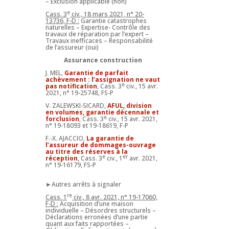
– Exclusion applicable (non)
e
Cass. 3
civ., 18 mars 2021, n° 20-
13736, F-D :
Garantie catastrophes
naturelles – Expertise- Contrôle des
travaux de réparation par l’expert –
Travaux inefficaces – Responsabilité
de l’assureur (oui)
Assurance construction
J. MEL,
Garantie de parfait
achèvement : l’assignation ne vaut
e
pas notification
, Cass. 3
civ., 15 avr.
2021, n° 19-25748, FS-P
V. ZALEWSKI-SICARD,
AFUL, division
en volumes, garantie décennale et
e
forclusion
, Cass. 3
civ., 15 avr. 2021,
n° 19-18093 et 19-18619, F-P
F.-X. AJACCIO,
La garantie de
l’assureur de dommages-ouvrage
au titre des réserves à la
e
er
réception
, Cass. 3
civ., 1
avr. 2021,
n° 19-16179, FS-P
►Autres arrêts à signaler
re
Cass. 1
civ., 8 avr. 2021, n° 19-17060,
F-D :
Acquisition d’une maison
individuelle – Désordres structurels –
Déclarations erronées d’une partie
quant aux faits rapportées –