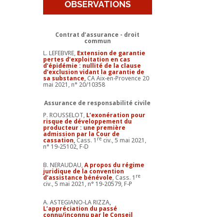
OBSERVATIONS
Contrat d’assurance - droit
commun
L. LEFEBVRE,
Extension de garantie
pertes d’exploitation en cas
d’épidémie : nullité de la clause
d’exclusion vidant la garantie de
sa substance
,
CA Aix-en-Provence 20
mai 2021, n° 20/10358
Assurance de responsabilité civile
P. ROUSSELOT,
L’exonération pour
risque de développement du
producteur : une première
admission par la Cour de
re
cassation
,
Cass. 1
civ., 5 mai 2021,
n° 19-25102, F-D
B. NERAUDAU,
A propos du régime
juridique de la convention
re
d’assistance bénévole
, Cass. 1
civ., 5 mai 2021, n° 19-20579, F-P
A. ASTEGIANO-LA RIZZA
,
L’appréciation du passé
connu/inconnu par le Conseil