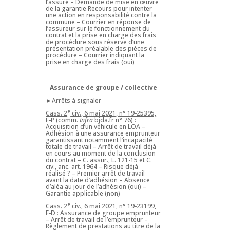
l’assuré – Demande de mise en œuvre
de la garantie Recours pour intenter
une action en responsabilité contre la
commune – Courrier en réponse de
l’assureur sur le fonctionnement du
contrat et la prise en charge des frais
de procédure sous réserve d’une
présentation préalable des pièces de
procédure – Courrier indiquant la
prise en charge des frais (oui)
Assurance de groupe / collective
►Arrêts à signaler
e
Cass. 2
civ., 6 mai 2021, n° 19-25395,
F-P
(comm.
Infra
bjda.fr n° 76) :
Acquisition d’un véhicule en LOA –
Adhésion à une assurance emprunteur
garantissant notamment l’incapacité
totale de travail – Arrêt de travail déjà
en cours au moment de la conclusion
du contrat – C. assur., L. 121-15 et C.
civ., anc. art. 1964 – Risque déjà
réalisé ? – Premier arrêt de travail
avant la date d’adhésion – Absence
d’aléa au jour de l’adhésion (oui) –
Garantie applicable (non)
e
Cass. 2
civ., 6 mai 2021, n° 19-23199,
F-D
: Assurance de groupe emprunteur
– Arrêt de travail de l’emprunteur –
Règlement de prestations au titre de la