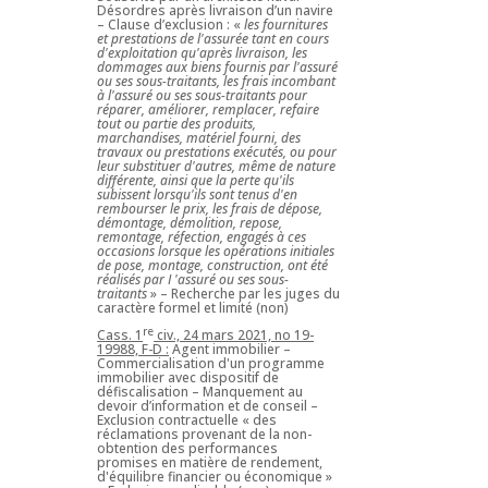
Désordres après livraison d’un navire
– Clause d’exclusion : «
les fournitures
et prestations de l'assurée tant en cours
d'exploitation qu'après livraison, les
dommages aux biens fournis par l'assuré
ou ses sous-traitants, les frais incombant
à l'assuré ou ses sous-traitants pour
réparer, améliorer, remplacer, refaire
tout ou partie des produits,
marchandises, matériel fourni, des
travaux ou prestations exécutés, ou pour
leur substituer d'autres, même de nature
différente, ainsi que la perte qu'ils
subissent lorsqu'ils sont tenus d'en
rembourser le prix, les frais de dépose,
démontage, démolition, repose,
remontage, réfection, engagés à ces
occasions lorsque les opérations initiales
de pose, montage, construction, ont été
réalisés par I 'assuré ou ses sous-
traitants
» – Recherche par les juges du
caractère formel et limité (non)
re
Cass. 1
civ., 24 mars 2021, no 19-
19988, F-D :
Agent immobilier –
Commercialisation d'un programme
immobilier avec dispositif de
défiscalisation – Manquement au
devoir d’information et de conseil –
Exclusion contractuelle « des
réclamations provenant de la non-
obtention des performances
promises en matière de rendement,
d'équilibre financier ou économique »