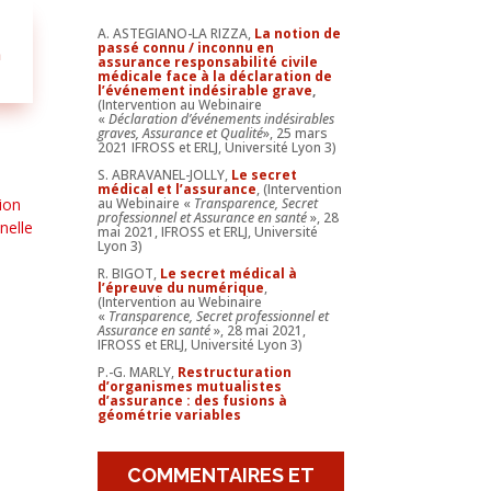
A. ASTEGIANO-LA RIZZA,
La notion de
passé connu / inconnu en
n
assurance responsabilité civile
médicale face à la déclaration de
l’événement indésirable grave
,
(Intervention au Webinaire
«
Déclaration d’événements indésirables
graves, Assurance et Qualité
», 25 mars
2021 IFROSS et ERLJ, Université Lyon 3)
S. ABRAVANEL-JOLLY,
Le secret
médical et l’assurance
, (Intervention
au Webinaire «
Transparence, Secret
tion
professionnel et Assurance en santé
», 28
nelle
mai 2021, IFROSS et ERLJ, Université
Lyon 3)
R. BIGOT,
Le secret médical à
l’épreuve du numérique
,
(Intervention au Webinaire
«
Transparence, Secret professionnel et
Assurance en santé
», 28 mai 2021,
IFROSS et ERLJ, Université Lyon 3)
P.-G. MARLY,
Restructuration
d’organismes mutualistes
d’assurance : des fusions à
géométrie variables
COMMENTAIRES ET