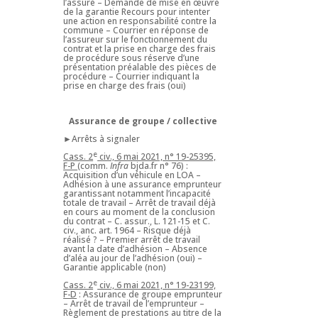
l’assuré – Demande de mise en œuvre
de la garantie Recours pour intenter
une action en responsabilité contre la
commune – Courrier en réponse de
l’assureur sur le fonctionnement du
contrat et la prise en charge des frais
de procédure sous réserve d’une
présentation préalable des pièces de
procédure – Courrier indiquant la
prise en charge des frais (oui)
Assurance de groupe / collective
►Arrêts à signaler
e
Cass. 2
civ., 6 mai 2021, n° 19-25395,
F-P
(comm.
Infra
bjda.fr n° 76) :
Acquisition d’un véhicule en LOA –
Adhésion à une assurance emprunteur
garantissant notamment l’incapacité
totale de travail – Arrêt de travail déjà
en cours au moment de la conclusion
du contrat – C. assur., L. 121-15 et C.
civ., anc. art. 1964 – Risque déjà
réalisé ? – Premier arrêt de travail
avant la date d’adhésion – Absence
d’aléa au jour de l’adhésion (oui) –
Garantie applicable (non)
e
Cass. 2
civ., 6 mai 2021, n° 19-23199,
F-D
: Assurance de groupe emprunteur
– Arrêt de travail de l’emprunteur –
Règlement de prestations au titre de la