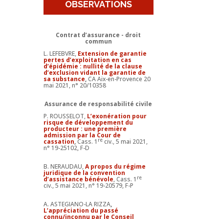
OBSERVATIONS
Contrat d’assurance - droit
commun
L. LEFEBVRE,
Extension de garantie
pertes d’exploitation en cas
d’épidémie : nullité de la clause
d’exclusion vidant la garantie de
sa substance
,
CA Aix-en-Provence 20
mai 2021, n° 20/10358
Assurance de responsabilité civile
P. ROUSSELOT,
L’exonération pour
risque de développement du
producteur : une première
admission par la Cour de
re
cassation
,
Cass. 1
civ., 5 mai 2021,
n° 19-25102, F-D
B. NERAUDAU,
A propos du régime
juridique de la convention
re
d’assistance bénévole
, Cass. 1
civ., 5 mai 2021, n° 19-20579, F-P
A. ASTEGIANO-LA RIZZA
,
L’appréciation du passé
connu/inconnu par le Conseil