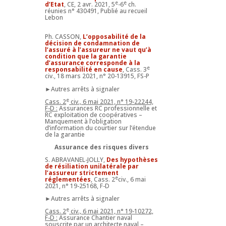
e
e
d’Etat
, CE, 2 avr. 2021, 5
-6
ch.
réunies n° 430491, Publié au recueil
Lebon
Ph. CASSON,
L’opposabilité de la
décision de condamnation de
l’assuré à l’assureur ne vaut qu’à
condition que la garantie
d’assurance corresponde à la
e
responsabilité en cause
, Cass. 3
civ., 18 mars 2021, n° 20-13915, FS-P
►Autres arrêts à signaler
e
Cass. 2
civ., 6 mai 2021, n° 19-22244,
F-D :
Assurances RC professionnelle et
RC exploitation de coopératives –
Manquement à l’obligation
d’information du courtier sur l’étendue
de la garantie
Assurance des risques divers
S. ABRAVANEL-JOLLY,
Des hypothèses
de résiliation unilatérale par
l’assureur strictement
e
réglementées
, Cass. 2
civ., 6 mai
2021, n° 19-25168, F-D
►Autres arrêts à signaler
e
Cass. 2
civ., 6 mai 2021, n° 19-10272,
F-D :
Assurance Chantier naval
souscrite par un architecte naval –