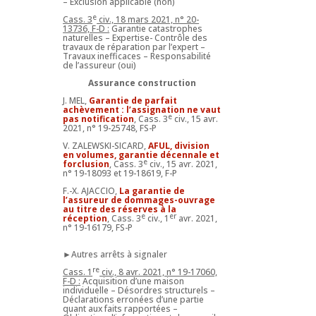
– Exclusion applicable (non)
e
Cass. 3
civ., 18 mars 2021, n° 20-
13736, F-D :
Garantie catastrophes
naturelles – Expertise- Contrôle des
travaux de réparation par l’expert –
Travaux inefficaces – Responsabilité
de l’assureur (oui)
Assurance construction
J. MEL,
Garantie de parfait
achèvement : l’assignation ne vaut
e
pas notification
, Cass. 3
civ., 15 avr.
2021, n° 19-25748, FS-P
V. ZALEWSKI-SICARD,
AFUL, division
en volumes, garantie décennale et
e
forclusion
, Cass. 3
civ., 15 avr. 2021,
n° 19-18093 et 19-18619, F-P
F.-X. AJACCIO,
La garantie de
l’assureur de dommages-ouvrage
au titre des réserves à la
e
er
réception
, Cass. 3
civ., 1
avr. 2021,
n° 19-16179, FS-P
►Autres arrêts à signaler
re
Cass. 1
civ., 8 avr. 2021, n° 19-17060,
F-D :
Acquisition d’une maison
individuelle – Désordres structurels –
Déclarations erronées d’une partie
quant aux faits rapportées –