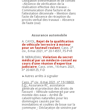
Obligation d’information et de conseil
–Absence de vérification de la
réalisation effective des travaux –
Communication d’une facture et de
l’attestation décennale – Mention dans
l’acte de l’absence de réception du
procès-verbal des travaux – Absence
de faute (oui)
Assurance automobile
A. CAYOL,
Rejet de la qualification
de véhicule terrestre à moteur
e
pour un fauteuil roulant
, Cass. 2
civ., 6 mai 2021, n° 20-14551, FS-P+R
B. NERAUDAU,
Violation du secret
médical par un médecin-conseil au
cours d’une réunion d’expertise
judiciaire
, Cass. crim., 16 mars 2021,
n° 20-80125, F-D
►Autres arrêts à signaler
e
Cass. 2
civ., 6 mai 2021, n° 19-18803,
F-D :
Assurance RC, assistance
générale et protection des droits de
l’assuré – Véhicule submergé par une
montée des eaux – Arrêté de
catastrophes naturelles pour les
dommages causés par les
inondations et coulées de boue sur la
commune – Déclaration de sinistre par