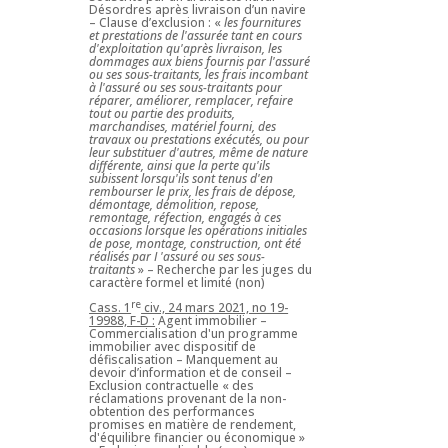
Désordres après livraison d’un navire
– Clause d’exclusion : «
les fournitures
et prestations de l'assurée tant en cours
d'exploitation qu'après livraison, les
dommages aux biens fournis par l'assuré
ou ses sous-traitants, les frais incombant
à l'assuré ou ses sous-traitants pour
réparer, améliorer, remplacer, refaire
tout ou partie des produits,
marchandises, matériel fourni, des
travaux ou prestations exécutés, ou pour
leur substituer d'autres, même de nature
différente, ainsi que la perte qu'ils
subissent lorsqu'ils sont tenus d'en
rembourser le prix, les frais de dépose,
démontage, démolition, repose,
remontage, réfection, engagés à ces
occasions lorsque les opérations initiales
de pose, montage, construction, ont été
réalisés par I 'assuré ou ses sous-
traitants
» – Recherche par les juges du
caractère formel et limité (non)
re
Cass. 1
civ., 24 mars 2021, no 19-
19988, F-D :
Agent immobilier –
Commercialisation d'un programme
immobilier avec dispositif de
défiscalisation – Manquement au
devoir d’information et de conseil –
Exclusion contractuelle « des
réclamations provenant de la non-
obtention des performances
promises en matière de rendement,
d'équilibre financier ou économique »