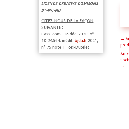
LICENCE CREATIVE COMMONS
BY-NC-ND
CITEZ-NOUS DE LA FAÇON
SUIVANTE :
Cass. com., 16 déc. 2020, n°
←
A
18-24.564, inédit,
bjda.fr
2021,
prod
n
° 75
note
I. Tosi-Dupriet
Arti
soci
→