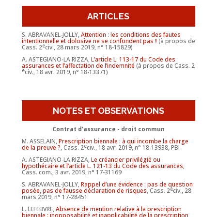
ARTICLES
S. ABRAVANEL-JOLLY,
Attention : les conditions des fautes
intentionnelle et dolosive ne se confondent pas
!
(à propos de
e
Cass. 2
civ., 28 mars 2019, n° 18-15829)
A. ASTEGIANO-LA RIZZA,
L’article L. 113-17 du Code des
assurances et l’affectation de l’indemnité
(à propos de Cass. 2
e
civ., 18 avr. 2019, n° 18-13371)
NOTES ET OBSERVATIONS
Contrat d’assurance - droit commun
M. ASSELAIN,
Prescription biennale : à qui incombe la charge
e
de la preuve ?
, Cass. 2
civ., 18 avr. 2019, n° 18-13938, PBI
A. ASTEGIANO-LA RIZZA,
Le créancier privilégié ou
hypothécaire et l’article L. 121-13 du Code des assurances
,
Cass. com., 3 avr. 2019, n° 17-31169
S. ABRAVANEL-JOLLY,
Rappel d’une évidence : pas de question
e
posée, pas de fausse déclaration de risques
, Cass. 2
civ., 28
mars 2019, n° 17-28451
L. LEFEBVRE,
Absence de mention relative à la prescription
biennale : inopposabilité et inapplicabilité de la prescription