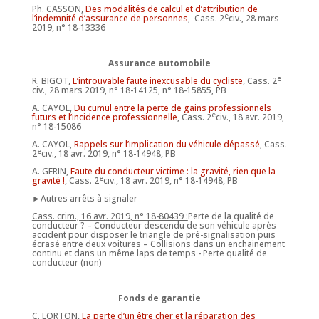
Ph. CASSON,
Des modalités de calcul et d’attribution de
e
l’indemnité d’assurance de personnes
, Cass. 2
civ., 28 mars
2019, n° 18-13336
Assurance automobile
e
R. BIGOT,
L’introuvable faute inexcusable du cycliste
, Cass. 2
civ., 28 mars 2019, n° 18-14125, n° 18-15855, PB
A. CAYOL,
Du cumul entre la perte de gains professionnels
e
futurs et l’incidence professionnelle
, Cass. 2
civ., 18 avr. 2019,
n° 18-15086
A. CAYOL,
Rappels sur l’implication du véhicule dépassé
, Cass.
e
2
civ., 18 avr. 2019, n° 18-14948, PB
A. GERIN,
Faute du conducteur victime : la gravité, rien que la
e
gravité !
, Cass. 2
civ., 18 avr. 2019, n° 18-14948, PB
►Autres arrêts à signaler
Cass. crim., 16 avr. 2019, n° 18-80439 :
Perte de la qualité de
conducteur ? – Conducteur descendu de son véhicule après
accident pour disposer le triangle de pré-signalisation puis
écrasé entre deux voitures – Collisions dans un enchainement
continu et dans un même laps de temps - Perte qualité de
conducteur (non)
Fonds de garantie
C. LORTON,
La perte d’un être cher et la réparation des