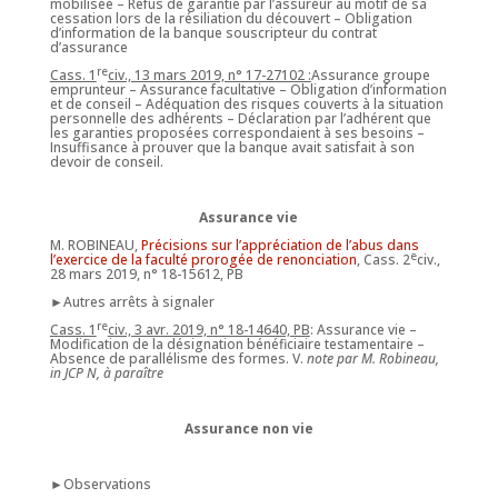
mobilisée – Refus de garantie par l’assureur au motif de sa
cessation lors de la résiliation du découvert – Obligation
d’information de la banque souscripteur du contrat
d’assurance
re
Cass. 1
civ., 13 mars 2019, n° 17-27102 :
Assurance groupe
emprunteur – Assurance facultative – Obligation d’information
et de conseil – Adéquation des risques couverts à la situation
personnelle des adhérents – Déclaration par l’adhérent que
les garanties proposées correspondaient à ses besoins –
Insuffisance à prouver que la banque avait satisfait à son
devoir de conseil.
Assurance vie
M. ROBINEAU,
Précisions sur l’appréciation de l’abus dans
e
l’exercice de la faculté prorogée de renonciation
, Cass. 2
civ.,
28 mars 2019, n° 18-15612, PB
►Autres arrêts à signaler
re
Cass. 1
civ., 3 avr. 2019, n° 18-14640, PB
: Assurance vie –
Modification de la désignation bénéficiaire testamentaire –
Absence de parallélisme des formes. V.
note par M. Robineau,
in JCP N, à paraître
Assurance non vie
►Observations