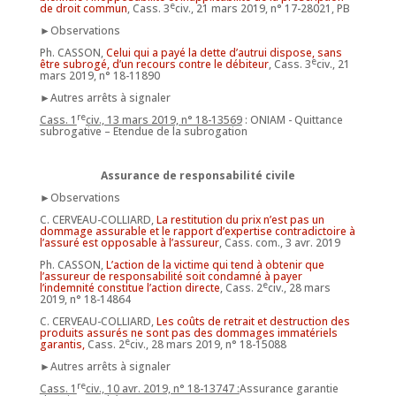
e
de droit commun
, Cass. 3
civ., 21 mars 2019, n° 17-28021, PB
►Observations
Ph. CASSON,
Celui qui a payé la dette d’autrui dispose, sans
e
être subrogé, d’un recours contre le débiteur
, Cass. 3
civ., 21
mars 2019, n° 18-11890
►Autres arrêts à signaler
re
Cass. 1
civ., 13 mars 2019, n° 18-13569
: ONIAM - Quittance
subrogative – Etendue de la subrogation
Assurance de responsabilité civile
►Observations
C. CERVEAU-COLLIARD,
La restitution du prix n’est pas un
dommage assurable et le rapport d’expertise contradictoire à
l’assuré est opposable à l’assureur
, Cass. com., 3 avr. 2019
Ph. CASSON,
L’action de la victime qui tend à obtenir que
l’assureur de responsabilité soit condamné à payer
e
l’indemnité constitue l’action directe
, Cass. 2
civ., 28 mars
2019, n° 18-14864
C. CERVEAU-COLLIARD,
Les coûts de retrait et destruction des
produits assurés ne sont pas des dommages immatériels
e
garantis,
Cass. 2
civ., 28 mars 2019, n° 18-15088
►Autres arrêts à signaler
re
Cass. 1
civ., 10 avr. 2019, n° 18-13747 :
Assurance garantie