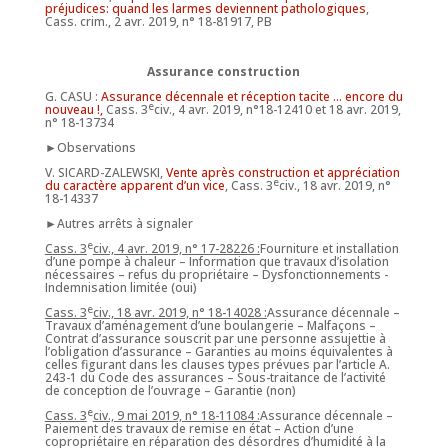
préjudices: quand les larmes deviennent pathologiques
,
Cass. crim., 2 avr. 2019, n° 18-81917, PB
Assurance construction
G. CASU :
Assurance décennale et réception tacite … encore du
e
nouveau !,
Cass. 3
civ., 4 avr. 2019, n°18-12410 et 18 avr. 2019,
n° 18-13734
►Observations
V. SICARD-ZALEWSKI,
Vente après construction et appréciation
e
du caractère apparent d’un vice
, Cass. 3
civ., 18 avr. 2019, n°
18-14337
►Autres arrêts à signaler
e
Cass. 3
civ., 4 avr. 2019, n° 17-28226 :
Fourniture et installation
d’une pompe à chaleur – Information que travaux d’isolation
nécessaires – refus du propriétaire – Dysfonctionnements -
Indemnisation limitée (oui)
e
Cass. 3
civ., 18 avr. 2019, n° 18-14028 :
Assurance décennale –
Travaux d’aménagement d’une boulangerie – Malfaçons –
Contrat d’assurance souscrit par une personne assujettie à
l’obligation d’assurance – Garanties au moins équivalentes à
celles figurant dans les clauses types prévues par l’article A.
243-1 du Code des assurances – Sous-traitance de l’activité
de conception de l’ouvrage – Garantie (non)
e
Cass. 3
civ., 9 mai 2019, n° 18-11084 :
Assurance décennale –
Paiement des travaux de remise en état – Action d’une
copropriétaire en réparation des désordres d’humidité à la