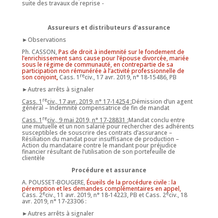
suite des travaux de reprise -
Assureurs et distributeurs d’assurance
►Observations
Ph. CASSON,
Pas de droit à indemnité sur le fondement de
l’enrichissement sans cause pour l’épouse divorcée, mariée
sous le régime de communauté, en contrepartie de sa
participation non rémunérée à l’activité professionnelle de
re
son conjoint
,
Cass. 1
civ., 17 avr. 2019, n° 18-15486, PB
►Autres arrêts à signaler
re
Cass. 1
civ., 17 avr. 2019, n° 17-14254 :
Démission d’un agent
général – Indemnité compensatrice de fin de mandat
re
Cass. 1
civ., 9 mai 2019, n° 17-28831 :
Mandat conclu entre
une mutuelle et un non salarié pour rechercher des adhérents
susceptibles de souscrire des contrats d’assurance –
Résiliation du mandat pour insuffisance de production –
Action du mandataire contre le mandant pour préjudice
financier résultant de l’utilisation de son portefeuille de
clientèle
Procédure et assurance
A. POUSSET-BOUGERE,
Écueils de la procédure civile : la
péremption et les demandes complémentaires en appel,
e
e
Cass. 2
civ., 11 avr. 2019, n° 18-14223, PB et Cass. 2
civ., 18
avr. 2019, n° 17-23306 :
►Autres arrêts à signaler