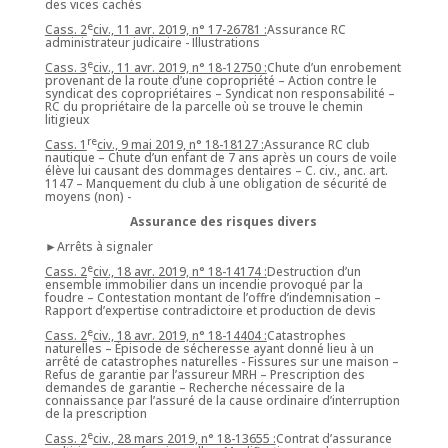
des vices cachés
e
Cass. 2
civ., 11 avr. 2019, n° 17-26781 :
Assurance RC
administrateur judicaire - Illustrations
e
Cass. 3
civ., 11 avr. 2019, n° 18-12750 :
Chute d’un enrobement
provenant de la route d’une copropriété – Action contre le
syndicat des copropriétaires – Syndicat non responsabilité –
RC du propriétaire de la parcelle où se trouve le chemin
litigieux
re
Cass. 1
civ., 9 mai 2019, n° 18-18127 :
Assurance RC club
nautique – Chute d’un enfant de 7 ans après un cours de voile
élève lui causant des dommages dentaires – C. civ., anc. art.
1147 – Manquement du club à une obligation de sécurité de
moyens (non) -
Assurance des risques divers
►Arrêts à signaler
e
Cass. 2
civ., 18 avr. 2019, n° 18-14174 :
Destruction d’un
ensemble immobilier dans un incendie provoqué par la
foudre – Contestation montant de l’offre d’indemnisation –
Rapport d’expertise contradictoire et production de devis
e
Cass. 2
civ., 18 avr. 2019, n° 18-14404 :
Catastrophes
naturelles – Épisode de sécheresse ayant donné lieu à un
arrêté de catastrophes naturelles - Fissures sur une maison –
Refus de garantie par l’assureur MRH – Prescription des
demandes de garantie – Recherche nécessaire de la
connaissance par l’assuré de la cause ordinaire d’interruption
de la prescription
e
Cass. 2
civ., 28 mars 2019, n° 18-13655 :
Contrat d’assurance