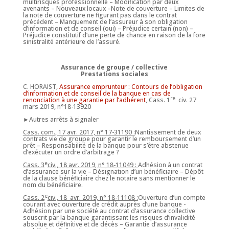
multirisques professionnelle – Modification par deux
avenants – Nouveaux locaux –Note de couverture – Limites de
la note de couverture ne figurant pas dans le contrat
précédent – Manquement de l’assureur à son obligation
d’information et de conseil (oui) – Préjudice certain (non) –
Préjudice constitutif d’une perte de chance en raison de la fore
sinistralité antérieure de l’assuré.
Assurance de groupe / collective
Prestations sociales
C. HORAIST,
Assurance emprunteur : Contours de l’obligation
d’information et de conseil de la banque en cas de
re
renonciation à une garantie par l’adhérent
, Cass. 1
civ. 27
mars 2019, n°18-13920
►Autres arrêts à signaler
Cass. com., 17 avr. 2017, n° 17-31190 :
Nantissement de deux
contrats vie de groupe pour garantir le remboursement d’un
prêt – Responsabilité de la banque pour s’être abstenue
d’exécuter un ordre d’arbitrage ?
e
Cass. 3
civ., 18 avr. 2019, n° 18-11049 :
Adhésion à un contrat
d’assurance sur la vie – Désignation d’un bénéficiaire – Dépôt
de la clause bénéficiaire chez le notaire sans mentionner le
nom du bénéficiaire.
e
Cass. 2
civ., 18 avr. 2019, n° 18-11108 :
Ouverture d’un compte
courant avec ouverture de crédit auprès d’une banque -
Adhésion par une société au contrat d’assurance collective
souscrit par la banque garantissant les risques d’invalidité
absolue et définitive et de décès – Garantie d’assurance