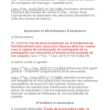
de conception de l’ouvrage – Garantie (non)
e
Cass. 3
civ., 9 mai 2019, n° 18-11084 :
Assurance décennale –
Paiement des travaux de remise en état – Action d’une
copropriétaire en réparation des désordres d’humidité à la
suite des travaux de reprise -
Assureurs et distributeurs d’assurance
►Observations
Ph. CASSON,
Pas de droit à indemnité sur le fondement de
l’enrichissement sans cause pour l’épouse divorcée, mariée
sous le régime de communauté, en contrepartie de sa
participation non rémunérée à l’activité professionnelle de
re
son conjoint
,
Cass. 1
civ., 17 avr. 2019, n° 18-15486, PB
►Autres arrêts à signaler
re
Cass. 1
civ., 17 avr. 2019, n° 17-14254 :
Démission d’un agent
général – Indemnité compensatrice de fin de mandat
re
Cass. 1
civ., 9 mai 2019, n° 17-28831 :
Mandat conclu entre
une mutuelle et un non salarié pour rechercher des adhérents
susceptibles de souscrire des contrats d’assurance –
Résiliation du mandat pour insuffisance de production –
Action du mandataire contre le mandant pour préjudice
financier résultant de l’utilisation de son portefeuille de
clientèle
Procédure et assurance
A. POUSSET-BOUGERE,
Écueils de la procédure civile : la