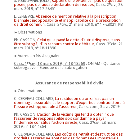
S. ABRAVANEL-JOLLY,
Rappel d’une évidence : pas de question
e
posée, pas de fausse déclaration de risques
, Cass. 2
civ., 28
mars 2019, n° 17-28451
L. LEFEBVRE,
Absence de mention relative à la prescription
biennale : inopposabilité et inapplicabilité de la prescription
e
de droit commun
, Cass. 3
civ., 21 mars 2019, n° 17-28021, PB
►Observations
Ph. CASSON,
Celui qui a payé la dette d’autrui dispose, sans
e
être subrogé, d’un recours contre le débiteur
, Cass. 3
civ., 21
mars 2019, n° 18-11890
►Autres arrêts à signaler
re
Cass. 1
civ., 13 mars 2019, n° 18-13569
: ONIAM - Quittance
subrogative – Etendue de la subrogation
Assurance de responsabilité civile
►Observations
C. CERVEAU-COLLIARD,
La restitution du prix n’est pas un
dommage assurable et le rapport d’expertise contradictoire à
l’assuré est opposable à l’assureur
, Cass. com., 3 avr. 2019
Ph. CASSON,
L’action de la victime qui tend à obtenir que
l’assureur de responsabilité soit condamné à payer
e
l’indemnité constitue l’action directe
, Cass. 2
civ., 28 mars
2019, n° 18-14864
C. CERVEAU-COLLIARD,
Les coûts de retrait et destruction des
produits assurés ne sont pas des dommages immatériels