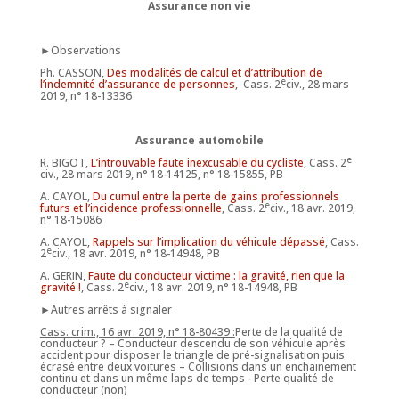
Assurance non vie
►Observations
Ph. CASSON,
Des modalités de calcul et d’attribution de
e
l’indemnité d’assurance de personnes
, Cass. 2
civ., 28 mars
2019, n° 18-13336
Assurance automobile
e
R. BIGOT,
L’introuvable faute inexcusable du cycliste
, Cass. 2
civ., 28 mars 2019, n° 18-14125, n° 18-15855, PB
A. CAYOL,
Du cumul entre la perte de gains professionnels
e
futurs et l’incidence professionnelle
, Cass. 2
civ., 18 avr. 2019,
n° 18-15086
A. CAYOL,
Rappels sur l’implication du véhicule dépassé
, Cass.
e
2
civ., 18 avr. 2019, n° 18-14948, PB
A. GERIN,
Faute du conducteur victime : la gravité, rien que la
e
gravité !
, Cass. 2
civ., 18 avr. 2019, n° 18-14948, PB
►Autres arrêts à signaler
Cass. crim., 16 avr. 2019, n° 18-80439 :
Perte de la qualité de
conducteur ? – Conducteur descendu de son véhicule après
accident pour disposer le triangle de pré-signalisation puis
écrasé entre deux voitures – Collisions dans un enchainement
continu et dans un même laps de temps - Perte qualité de
conducteur (non)