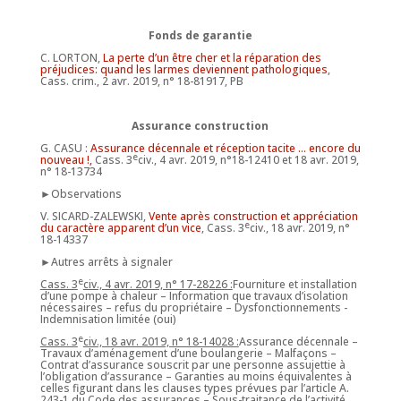
Fonds de garantie
C. LORTON,
La perte d’un être cher et la réparation des
préjudices: quand les larmes deviennent pathologiques
,
Cass. crim., 2 avr. 2019, n° 18-81917, PB
Assurance construction
G. CASU :
Assurance décennale et réception tacite … encore du
e
nouveau !,
Cass. 3
civ., 4 avr. 2019, n°18-12410 et 18 avr. 2019,
n° 18-13734
►Observations
V. SICARD-ZALEWSKI,
Vente après construction et appréciation
e
du caractère apparent d’un vice
, Cass. 3
civ., 18 avr. 2019, n°
18-14337
►Autres arrêts à signaler
e
Cass. 3
civ., 4 avr. 2019, n° 17-28226 :
Fourniture et installation
d’une pompe à chaleur – Information que travaux d’isolation
nécessaires – refus du propriétaire – Dysfonctionnements -
Indemnisation limitée (oui)
e
Cass. 3
civ., 18 avr. 2019, n° 18-14028 :
Assurance décennale –
Travaux d’aménagement d’une boulangerie – Malfaçons –
Contrat d’assurance souscrit par une personne assujettie à
l’obligation d’assurance – Garanties au moins équivalentes à
celles figurant dans les clauses types prévues par l’article A.
243-1 du Code des assurances – Sous-traitance de l’activité