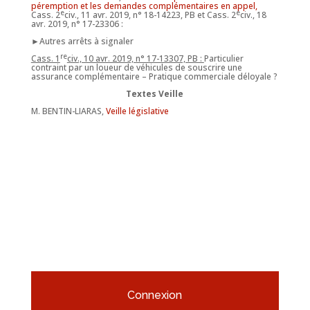
péremption et les demandes complémentaires en appel,
e
e
Cass. 2
civ., 11 avr. 2019, n° 18-14223, PB et Cass. 2
civ., 18
avr. 2019, n° 17-23306 :
►Autres arrêts à signaler
re
Cass. 1
civ., 10 avr. 2019, n° 17-13307, PB :
Particulier
contraint par un loueur de véhicules de souscrire une
assurance complémentaire – Pratique commerciale déloyale ?
Textes Veille
M. BENTIN-LIARAS,
Veille législative
Connexion