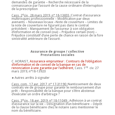
demandes de garantie – Recherche nécessaire de la
connaissance par l’assuré de la cause ordinaire d’interruption
de la prescription
e
Cass. 2
civ., 28 mars 2019, n° 18-13655 :
Contrat d’assurance
multirisques professionnelle – Modification par deux
avenants – Nouveaux locaux –Note de couverture – Limites de
la note de couverture ne figurant pas dans le contrat
précédent – Manquement de l’assureur à son obligation
d’information et de conseil (oui) – Préjudice certain (non) –
Préjudice constitutif d’une perte de chance en raison de la fore
sinistralité antérieure de l’assuré.
Assurance de groupe / collective
Prestations sociales
C. HORAIST,
Assurance emprunteur : Contours de l’obligation
d’information et de conseil de la banque en cas de
re
renonciation à une garantie par l’adhérent
, Cass. 1
civ. 27
mars 2019, n°18-13920
►Autres arrêts à signaler
Cass. com., 17 avr. 2017, n° 17-31190 :
Nantissement de deux
contrats vie de groupe pour garantir le remboursement d’un
prêt – Responsabilité de la banque pour s’être abstenue
d’exécuter un ordre d’arbitrage ?
e
Cass. 3
civ., 18 avr. 2019, n° 18-11049 :
Adhésion à un contrat
d’assurance sur la vie – Désignation d’un bénéficiaire – Dépôt
de la clause bénéficiaire chez le notaire sans mentionner le
nom du bénéficiaire.