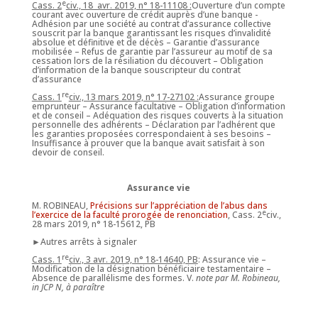
e
Cass. 2
civ., 18 avr. 2019, n° 18-11108 :
Ouverture d’un compte
courant avec ouverture de crédit auprès d’une banque -
Adhésion par une société au contrat d’assurance collective
souscrit par la banque garantissant les risques d’invalidité
absolue et définitive et de décès – Garantie d’assurance
mobilisée – Refus de garantie par l’assureur au motif de sa
cessation lors de la résiliation du découvert – Obligation
d’information de la banque souscripteur du contrat
d’assurance
re
Cass. 1
civ., 13 mars 2019, n° 17-27102 :
Assurance groupe
emprunteur – Assurance facultative – Obligation d’information
et de conseil – Adéquation des risques couverts à la situation
personnelle des adhérents – Déclaration par l’adhérent que
les garanties proposées correspondaient à ses besoins –
Insuffisance à prouver que la banque avait satisfait à son
devoir de conseil.
Assurance vie
M. ROBINEAU,
Précisions sur l’appréciation de l’abus dans
e
l’exercice de la faculté prorogée de renonciation
, Cass. 2
civ.,
28 mars 2019, n° 18-15612, PB
►Autres arrêts à signaler
re
Cass. 1
civ., 3 avr. 2019, n° 18-14640, PB
: Assurance vie –
Modification de la désignation bénéficiaire testamentaire –
Absence de parallélisme des formes. V.
note par M. Robineau,
in JCP N, à paraître