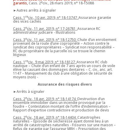
e
garantis,
Cass. 2
civ., 28 mars 2019, n° 18-15088
►Autres arrêts à signaler
re
Cass. 1
civ., 10 avr. 2019, n° 18-13747 :
Assurance garantie
des vices cachés
e
Cass. 2
civ., 11 avr. 2019, n° 17-26781 :
Assurance RC
administrateur judicaire - Illustrations
e
Cass. 3
civ., 11 avr. 2019, n° 18-12750 :
Chute d’un enrobement
provenant de la route d’une copropriété – Action contre le
syndicat des copropriétaires – Syndicat non responsabilité –
RC du propriétaire de la parcelle où se trouve le chemin
litigieux
re
Cass. 1
civ., 9 mai 2019, n° 18-18127 :
Assurance RC club
nautique – Chute d’un enfant de 7 ans après un cours de voile
élève lui causant des dommages dentaires – C. civ., anc. art.
1147 – Manquement du club à une obligation de sécurité de
moyens (non) -
Assurance des risques divers
►Arrêts à signaler
e
Cass. 2
civ., 18 avr. 2019, n° 18-14174 :
Destruction d’un
ensemble immobilier dans un incendie provoqué par la
foudre – Contestation montant de l’offre d’indemnisation –
Rapport d’expertise contradictoire et production de devis
e
Cass. 2
civ., 18 avr. 2019, n° 18-14404 :
Catastrophes
naturelles – Épisode de sécheresse ayant donné lieu à un
arrêté de catastrophes naturelles - Fissures sur une maison –
Refus de garantie par l’assureur MRH – Prescription des