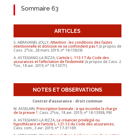
Sommaire 63
ARTICLES
S. ABRAVANEL-JOLLY,
Attention : les conditions des fautes
intentionnelle et dolosive ne se confondent pas
!
(à propos de
e
Cass. 2
civ., 28 mars 2019, n° 18-15829)
A. ASTEGIANO-LA RIZZA,
L’article L. 113-17 du Code des
assurances et l’affectation de l’indemnité
(à propos de Cass. 2
e
civ., 18 avr. 2019, n° 18-13371)
NOTES ET OBSERVATIONS
Contrat d’assurance - droit commun
M. ASSELAIN,
Prescription biennale : à qui incombe la charge
e
de la preuve ?
, Cass. 2
civ., 18 avr. 2019, n° 18-13938, PBI
A. ASTEGIANO-LA RIZZA,
Le créancier privilégié ou
hypothécaire et l’article L. 121-13 du Code des assurances
,
Cass. com., 3 avr. 2019, n° 17-31169