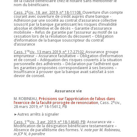
de la clause bénéficiaire chez le notaire sans mentionner le
nom du bénéficiaire.
e
Cass. 2
civ., 18 avr. 2019, n° 18-11108 :
Ouverture d’un compte
courant avec ouverture de crédit auprès d’une banque -
Adhésion par une société au contrat d’assurance collective
souscrit par la banque garantissant les risques d’invalidité
absolue et définitive et de décès – Garantie d’assurance
mobilisée – Refus de garantie par l’assureur au motif de sa
cessation lors de la résiliation du découvert – Obligation
d’information de la banque souscripteur du contrat
d’assurance
re
Cass. 1
civ., 13 mars 2019, n° 17-27102 :
Assurance groupe
emprunteur – Assurance facultative – Obligation d’information
et de conseil – Adéquation des risques couverts à la situation
personnelle des adhérents – Déclaration par l’adhérent que
les garanties proposées correspondaient à ses besoins –
Insuffisance à prouver que la banque avait satisfait à son
devoir de conseil.
Assurance vie
M. ROBINEAU,
Précisions sur l’appréciation de l’abus dans
e
l’exercice de la faculté prorogée de renonciation
, Cass. 2
civ.,
28 mars 2019, n° 18-15612, PB
►Autres arrêts à signaler
re
Cass. 1
civ., 3 avr. 2019, n° 18-14640, PB
: Assurance vie –
Modification de la désignation bénéficiaire testamentaire –
Absence de parallélisme des formes. V.
note par M. Robineau,
in JCP N, à paraître