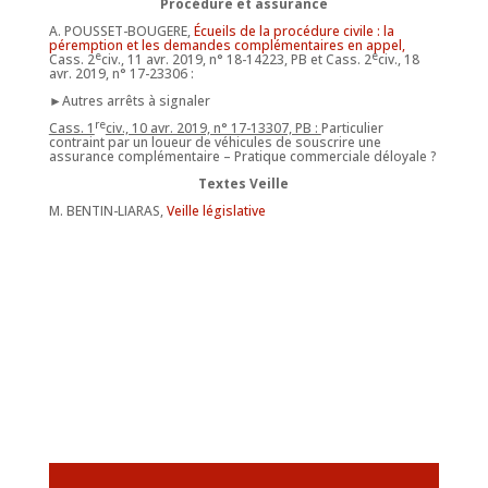
Procédure et assurance
A. POUSSET-BOUGERE,
Écueils de la procédure civile : la
péremption et les demandes complémentaires en appel,
e
e
Cass. 2
civ., 11 avr. 2019, n° 18-14223, PB et Cass. 2
civ., 18
avr. 2019, n° 17-23306 :
►Autres arrêts à signaler
re
Cass. 1
civ., 10 avr. 2019, n° 17-13307, PB :
Particulier
contraint par un loueur de véhicules de souscrire une
assurance complémentaire – Pratique commerciale déloyale ?
Textes Veille
M. BENTIN-LIARAS,
Veille législative