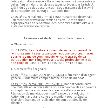
l’obligation d’assurance – Garanties au moins équivalentes à
celles figurant dans les clauses types prévues par l’article A.
243-1 du Code des assurances – Sous-traitance de l’activité
de conception de l’ouvrage – Garantie (non)
e
Cass. 3
civ., 9 mai 2019, n° 18-11084 :
Assurance décennale –
Paiement des travaux de remise en état – Action d’une
copropriétaire en réparation des désordres d’humidité à la
suite des travaux de reprise -
Assureurs et distributeurs d’assurance
►Observations
Ph. CASSON,
Pas de droit à indemnité sur le fondement de
l’enrichissement sans cause pour l’épouse divorcée, mariée
sous le régime de communauté, en contrepartie de sa
participation non rémunérée à l’activité professionnelle de
re
son conjoint
,
Cass. 1
civ., 17 avr. 2019, n° 18-15486, PB
►Autres arrêts à signaler
re
Cass. 1
civ., 17 avr. 2019, n° 17-14254 :
Démission d’un agent
général – Indemnité compensatrice de fin de mandat
re
Cass. 1
civ., 9 mai 2019, n° 17-28831 :
Mandat conclu entre
une mutuelle et un non salarié pour rechercher des adhérents
susceptibles de souscrire des contrats d’assurance –
Résiliation du mandat pour insuffisance de production –
Action du mandataire contre le mandant pour préjudice
financier résultant de l’utilisation de son portefeuille de
clientèle