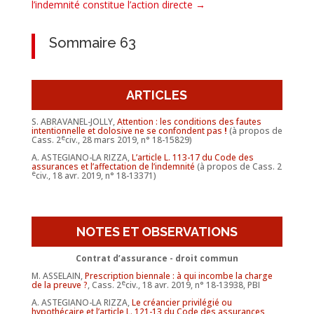
l’indemnité constitue l’action directe
→
Sommaire 63
ARTICLES
S. ABRAVANEL-JOLLY,
Attention : les conditions des fautes
intentionnelle et dolosive ne se confondent pas
!
(à propos de
e
Cass. 2
civ., 28 mars 2019, n° 18-15829)
A. ASTEGIANO-LA RIZZA,
L’article L. 113-17 du Code des
assurances et l’affectation de l’indemnité
(à propos de Cass. 2
e
civ., 18 avr. 2019, n° 18-13371)
NOTES ET OBSERVATIONS
Contrat d’assurance - droit commun
M. ASSELAIN,
Prescription biennale : à qui incombe la charge
e
de la preuve ?
, Cass. 2
civ., 18 avr. 2019, n° 18-13938, PBI
A. ASTEGIANO-LA RIZZA,
Le créancier privilégié ou
hypothécaire et l’article L. 121-13 du Code des assurances
,