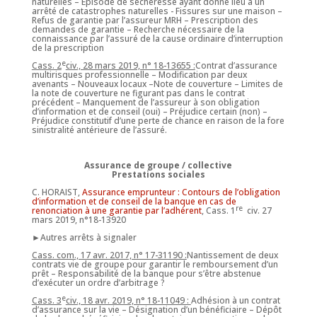
naturelles – Épisode de sécheresse ayant donné lieu à un
arrêté de catastrophes naturelles - Fissures sur une maison –
Refus de garantie par l’assureur MRH – Prescription des
demandes de garantie – Recherche nécessaire de la
connaissance par l’assuré de la cause ordinaire d’interruption
de la prescription
e
Cass. 2
civ., 28 mars 2019, n° 18-13655 :
Contrat d’assurance
multirisques professionnelle – Modification par deux
avenants – Nouveaux locaux –Note de couverture – Limites de
la note de couverture ne figurant pas dans le contrat
précédent – Manquement de l’assureur à son obligation
d’information et de conseil (oui) – Préjudice certain (non) –
Préjudice constitutif d’une perte de chance en raison de la fore
sinistralité antérieure de l’assuré.
Assurance de groupe / collective
Prestations sociales
C. HORAIST,
Assurance emprunteur : Contours de l’obligation
d’information et de conseil de la banque en cas de
re
renonciation à une garantie par l’adhérent
, Cass. 1
civ. 27
mars 2019, n°18-13920
►Autres arrêts à signaler
Cass. com., 17 avr. 2017, n° 17-31190 :
Nantissement de deux
contrats vie de groupe pour garantir le remboursement d’un
prêt – Responsabilité de la banque pour s’être abstenue
d’exécuter un ordre d’arbitrage ?
e
Cass. 3
civ., 18 avr. 2019, n° 18-11049 :
Adhésion à un contrat
d’assurance sur la vie – Désignation d’un bénéficiaire – Dépôt