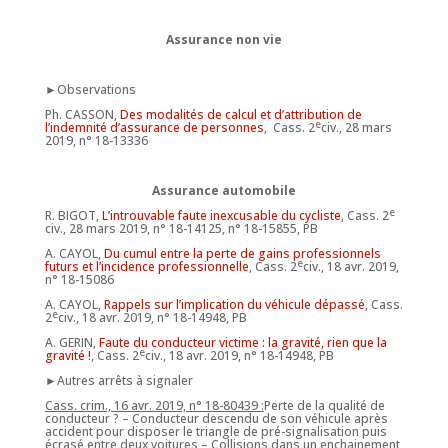
Assurance non vie
►Observations
Ph. CASSON,
Des modalités de calcul et d’attribution de
e
l’indemnité d’assurance de personnes
, Cass. 2
civ., 28 mars
2019, n° 18-13336
Assurance automobile
e
R. BIGOT,
L’introuvable faute inexcusable du cycliste
, Cass. 2
civ., 28 mars 2019, n° 18-14125, n° 18-15855, PB
A. CAYOL,
Du cumul entre la perte de gains professionnels
e
futurs et l’incidence professionnelle
, Cass. 2
civ., 18 avr. 2019,
n° 18-15086
A. CAYOL,
Rappels sur l’implication du véhicule dépassé
, Cass.
e
2
civ., 18 avr. 2019, n° 18-14948, PB
A. GERIN,
Faute du conducteur victime : la gravité, rien que la
e
gravité !
, Cass. 2
civ., 18 avr. 2019, n° 18-14948, PB
►Autres arrêts à signaler
Cass. crim., 16 avr. 2019, n° 18-80439 :
Perte de la qualité de
conducteur ? – Conducteur descendu de son véhicule après
accident pour disposer le triangle de pré-signalisation puis
écrasé entre deux voitures – Collisions dans un enchainement