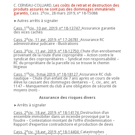
C. CERVEAU-COLLIARD,
Les coûts de retrait et destruction des
produits assurés ne sont pas des dommages immatériels
e
garantis,
Cass. 2
civ., 28 mars 2019, n° 18-15088
►Autres arrêts à signaler
re
Cass. 1
civ., 10 avr. 2019, n° 18-13747 :
Assurance garantie
des vices cachés
e
Cass. 2
civ., 11 avr. 2019, n° 17-26781 :
Assurance RC
administrateur judicaire - Illustrations
e
Cass. 3
civ., 11 avr. 2019, n° 18-12750 :
Chute d’un enrobement
provenant de la route d’une copropriété – Action contre le
syndicat des copropriétaires – Syndicat non responsabilité –
RC du propriétaire de la parcelle où se trouve le chemin
litigieux
re
Cass. 1
civ., 9 mai 2019, n° 18-18127 :
Assurance RC club
nautique – Chute d’un enfant de 7 ans après un cours de voile
élève lui causant des dommages dentaires – C. civ., anc. art.
1147 – Manquement du club à une obligation de sécurité de
moyens (non) -
Assurance des risques divers
►Arrêts à signaler
e
Cass. 2
civ., 18 avr. 2019, n° 18-14174 :
Destruction d’un
ensemble immobilier dans un incendie provoqué par la
foudre – Contestation montant de l’offre d’indemnisation –
Rapport d’expertise contradictoire et production de devis
e
Cass. 2
civ., 18 avr. 2019, n° 18-14404 :
Catastrophes