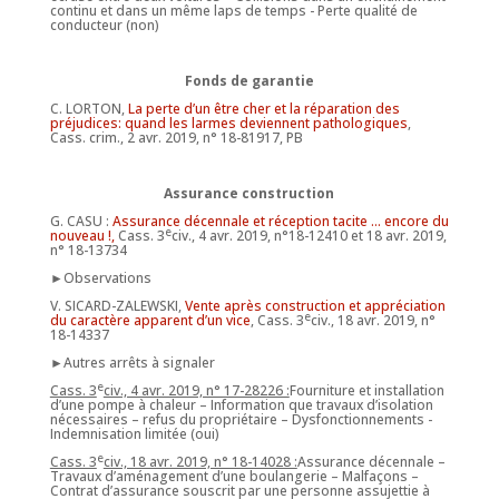
continu et dans un même laps de temps - Perte qualité de
conducteur (non)
Fonds de garantie
C. LORTON,
La perte d’un être cher et la réparation des
préjudices: quand les larmes deviennent pathologiques
,
Cass. crim., 2 avr. 2019, n° 18-81917, PB
Assurance construction
G. CASU :
Assurance décennale et réception tacite … encore du
e
nouveau !,
Cass. 3
civ., 4 avr. 2019, n°18-12410 et 18 avr. 2019,
n° 18-13734
►Observations
V. SICARD-ZALEWSKI,
Vente après construction et appréciation
e
du caractère apparent d’un vice
, Cass. 3
civ., 18 avr. 2019, n°
18-14337
►Autres arrêts à signaler
e
Cass. 3
civ., 4 avr. 2019, n° 17-28226 :
Fourniture et installation
d’une pompe à chaleur – Information que travaux d’isolation
nécessaires – refus du propriétaire – Dysfonctionnements -
Indemnisation limitée (oui)
e
Cass. 3
civ., 18 avr. 2019, n° 18-14028 :
Assurance décennale –
Travaux d’aménagement d’une boulangerie – Malfaçons –
Contrat d’assurance souscrit par une personne assujettie à