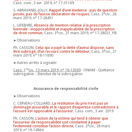
Cass. com., 3 avr. 2019, n° 17-31169
S. ABRAVANEL-JOLLY,
Rappel d’une évidence : pas de question
e
posée, pas de fausse déclaration de risques
, Cass. 2
civ., 28
mars 2019, n° 17-28451
L. LEFEBVRE,
Absence de mention relative à la prescription
biennale : inopposabilité et inapplicabilité de la prescription
e
de droit commun
, Cass. 3
civ., 21 mars 2019, n° 17-28021, PB
►Observations
Ph. CASSON,
Celui qui a payé la dette d’autrui dispose, sans
e
être subrogé, d’un recours contre le débiteur
, Cass. 3
civ., 21
mars 2019, n° 18-11890
►Autres arrêts à signaler
re
Cass. 1
civ., 13 mars 2019, n° 18-13569
: ONIAM - Quittance
subrogative – Etendue de la subrogation
Assurance de responsabilité civile
►Observations
C. CERVEAU-COLLIARD,
La restitution du prix n’est pas un
dommage assurable et le rapport d’expertise contradictoire à
l’assuré est opposable à l’assureur
, Cass. com., 3 avr. 2019
Ph. CASSON,
L’action de la victime qui tend à obtenir que
l’assureur de responsabilité soit condamné à payer
e
l’indemnité constitue l’action directe
, Cass. 2
civ., 28 mars
2019, n° 18-14864