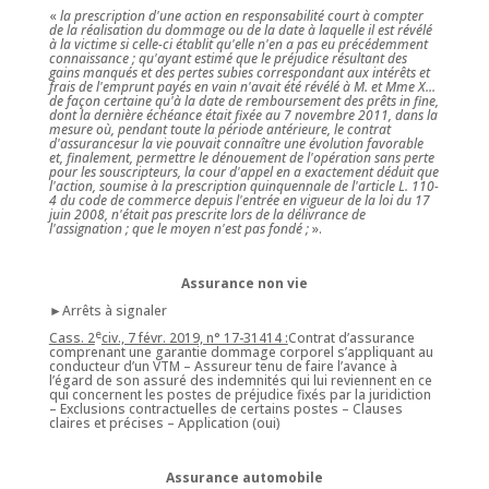
«
la prescription d'une action en responsabilité court à compter
de la réalisation du dommage ou de la date à laquelle il est révélé
à la victime si celle-ci établit qu'elle n'en a pas eu précédemment
connaissance ; qu'ayant estimé que le préjudice résultant des
gains manqués et des pertes subies correspondant aux intérêts et
frais de l'emprunt payés en vain n'avait été révélé à M. et Mme X...
de façon certaine qu'à la date de remboursement des prêts in fine,
dont la dernière échéance était fixée au 7 novembre 2011, dans la
mesure où, pendant toute la période antérieure, le contrat
d'assurancesur la vie pouvait connaître une évolution favorable
et, finalement, permettre le dénouement de l'opération sans perte
pour les souscripteurs, la cour d'appel en a exactement déduit que
l'action, soumise à la prescription quinquennale de l'article L. 110-
4 du code de commerce depuis l'entrée en vigueur de la loi du 17
juin 2008, n'était pas prescrite lors de la délivrance de
l'assignation ; que le moyen n'est pas fondé ;
».
Assurance non vie
►Arrêts à signaler
e
Cass. 2
civ., 7 févr. 2019, n° 17-31414 :
Contrat d’assurance
comprenant une garantie dommage corporel s’appliquant au
conducteur d’un VTM – Assureur tenu de faire l’avance à
l’égard de son assuré des indemnités qui lui reviennent en ce
qui concernent les postes de préjudice fixés par la juridiction
– Exclusions contractuelles de certains postes – Clauses
claires et précises – Application (oui)
Assurance automobile