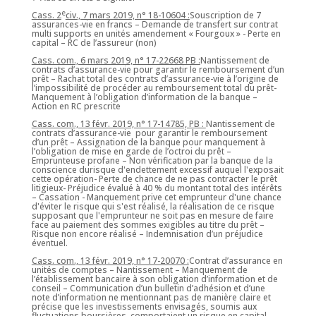
e
Cass. 2
civ., 7 mars 2019, n° 18-10604 :
Souscription de 7
assurances-vie en francs – Demande de transfert sur contrat
multi supports en unités amendement « Fourgoux » - Perte en
capital – RC de l’assureur (non)
Cass. com., 6 mars 2019, n° 17-22668 PB :
Nantissement de
contrats d’assurance-vie pour garantir le remboursement d’un
prêt – Rachat total des contrats d’assurance-vie à l’origine de
l’impossibilité de procéder au remboursement total du prêt-
Manquement à l’obligation d’information de la banque –
Action en RC prescrite
Cass. com., 13 févr. 2019, n° 17-14785, PB :
Nantissement de
contrats d’assurance-vie pour garantir le remboursement
d’un prêt – Assignation de la banque pour manquement à
l’obligation de mise en garde de l’octroi du prêt –
Emprunteuse profane – Non vérification par la banque de la
conscience durisque d'endettement excessif auquel l'exposait
cette opération- Perte de chance de ne pas contracter le prêt
litigieux- Préjudice évalué à 40 % du montant total des intérêts
– Cassation - Manquement prive cet emprunteur d'une chance
d'éviter le risque qui s'est réalisé, la réalisation de ce risque
supposant que l'emprunteur ne soit pas en mesure de faire
face au paiement des sommes exigibles au titre du prêt –
Risque non encore réalisé – Indemnisation d’un préjudice
éventuel.
Cass. com., 13 févr. 2019, n° 17-20070 :
Contrat d’assurance en
unités de comptes – Nantissement – Manquement de
l’établissement bancaire à son obligation d’information et de
conseil – Communication d’un bulletin d’adhésion et d’une
note d’information ne mentionnant pas de manière claire et
précise que les investissements envisagés, soumis aux
fluctuations boursières, comportaient un risque en capital-