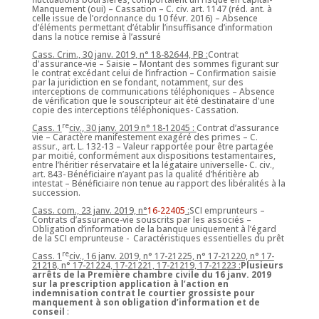
Manquement (oui) – Cassation – C. civ. art. 1147 (réd. ant. à
celle issue de l’ordonnance du 10 févr. 2016) – Absence
d’éléments permettant d’établir l’insuffisance d’information
dans la notice remise à l’assuré
Cass. Crim., 30 janv. 2019, n° 18-82644, PB :
Contrat
d'assurance-vie – Saisie – Montant des sommes figurant sur
le contrat excédant celui de l’infraction – Confirmation saisie
par la juridiction en se fondant, notamment, sur des
interceptions de communications téléphoniques – Absence
de vérification que le souscripteur ait été destinataire d'une
copie des interceptions téléphoniques- Cassation.
re
Cass. 1
civ., 30 janv. 2019 n° 18-12045 :
Contrat d’assurance
vie – Caractère manifestement exagéré des primes – C.
assur., art. L. 132-13 – Valeur rapportée pour être partagée
par moitié, conformément aux dispositions testamentaires,
entre l’héritier réservataire et la légataire universelle- C. civ.,
art. 843- Bénéficiaire n’ayant pas la qualité d’héritière ab
intestat – Bénéficiaire non tenue au rapport des libéralités à la
succession.
Cass. com., 23 janv. 2019, n°
16-22405
:
SCI emprunteurs –
Contrats d’assurance-vie souscrits par les associés –
Obligation d’information de la banque uniquement à l’égard
de la SCI emprunteuse - Caractéristiques essentielles du prêt
re
Cass. 1
civ., 16 janv. 2019, n° 17-21225, n° 17-21220, n° 17-
21218, n° 17-21224, 17-21221, 17-21219, 17-21223 :
Plusieurs
arrêts de la Première chambre civile du 16 janv. 2019
sur la prescription application à l’action en
indemnisation contrat le courtier grossiste pour
manquement à son obligation d’information et de
conseil
: