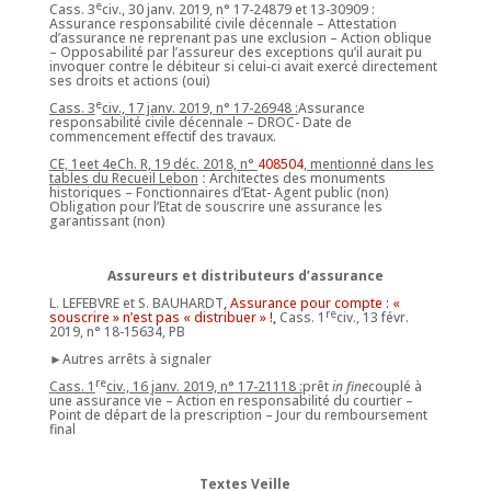
e
Cass. 3
civ., 30 janv. 2019, n° 17-24879 et 13-30909 :
Assurance responsabilité civile décennale – Attestation
d’assurance ne reprenant pas une exclusion – Action oblique
– Opposabilité par l’assureur des exceptions qu’il aurait pu
invoquer contre le débiteur si celui-ci avait exercé directement
ses droits et actions (oui)
e
Cass. 3
civ., 17 janv. 2019, n° 17-26948 :
Assurance
responsabilité civile décennale – DROC- Date de
commencement effectif des travaux.
CE, 1eet 4eCh. R, 19 déc. 2018, n°
408504
, mentionné dans les
tables du Recueil Lebon
:
Architectes des monuments
historiques – Fonctionnaires d’Etat- Agent public (non)
Obligation pour l’Etat de souscrire une assurance les
garantissant (non)
Assureurs et distributeurs d’assurance
L. LEFEBVRE et S. BAUHARDT
,
Assurance pour compte : «
re
souscrire » n’est pas « distribuer » !
,
Cass. 1
civ., 13 févr.
2019, n° 18-15634, PB
►Autres arrêts à signaler
re
Cass. 1
civ., 16 janv. 2019, n° 17-21118 :
prêt
in fine
couplé à
une assurance vie – Action en responsabilité du courtier –
Point de départ de la prescription – Jour du remboursement
final
Textes Veille