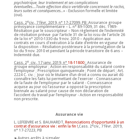
psychiatrique, leur traitement et ses complications
éventuelles....Toute affection disco vertébrale concernant le rachis,
leurs suites et conséquences..
.» - Exclusion formelle et limitée
(oui).
e
Cass. 2
civ., 7 févr. 2019, n° 17-27099, PB :
Assurance groupe
prévoyance complémentaire – L. n° 89-1009, 31 déc. 1989-
Résiliation par le souscripteur – Non règlement de l’indemnité
de résiliation prévue par l’article 31 de la loi issu de l'article 26
de la loi n° 2010-1330 du 9 nov. 2010 – Application aux
contrats en cours d'exécution à la date d’entrée en vigueur de
la disposition – Résiliation postérieure à la promulgation de la
loi du 9 nov. 2010 et pendant la période transitoire de 6 ans –
Indemnité due.
e
Cass. 2
civ., 17 janv. 2019, n°
18-11800
:
Assurance de
groupe employeur ; Action en responsabilité du salarié contre
l’employeur ; Prescription quinquennale ; Point de départ ; Art.
2224 C. civ. ; Jour où le titulaire d’un droit a connu ou aurait dû
connaître les faits lui permettant de l'exercer - Connaissance
de la faute de l’employeur par le salarié - Connaissance
acquise au jour où l’assureur a opposé la prescription
biennale au salarié pour cause de non déclaration de
l’accident du travail par l’employeur - Action en responsabilité
non prescrite.
Assurance vie
L. LEFEBVRE et S. BAUHARDT,
Renonciations d’opportunité à un
e
contrat d’assurance vie : enfin la fin !
,
Cass. 2
civ., 7 févr. 2019,
n° 17-27223, PB
►Autres arrêts à signaler