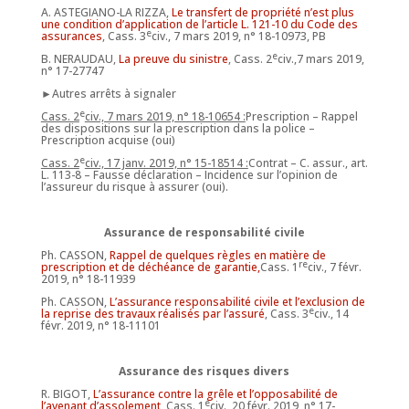
A. ASTEGIANO-LA RIZZA,
Le transfert de propriété n’est plus
une condition d’application de l’article L. 121-10 du Code des
e
assurances
, Cass. 3
civ., 7 mars 2019, n° 18-10973, PB
e
B. NERAUDAU,
La preuve du sinistre
, Cass. 2
civ.,7 mars 2019,
n° 17-27747
►Autres arrêts à signaler
e
Cass. 2
civ., 7 mars 2019, n° 18-10654 :
Prescription – Rappel
des dispositions sur la prescription dans la police –
Prescription acquise (oui)
e
Cass. 2
civ., 17 janv. 2019, n° 15-18514 :
Contrat – C. assur., art.
L. 113-8 – Fausse déclaration – Incidence sur l’opinion de
l’assureur du risque à assurer (oui).
Assurance de responsabilité civile
Ph. CASSON,
Rappel de quelques règles en matière de
re
prescription et de déchéance de garantie,
Cass. 1
civ., 7 févr.
2019, n° 18-11939
Ph. CASSON,
L’assurance responsabilité civile et l’exclusion de
e
la reprise des travaux réalisés par l’assuré
, Cass. 3
civ., 14
févr. 2019, n° 18-11101
Assurance des risques divers
R. BIGOT,
L’assurance contre la grêle et l’opposabilité de
e
l’avenant d’assolement,
Cass. 1
civ., 20 févr. 2019, n° 17-