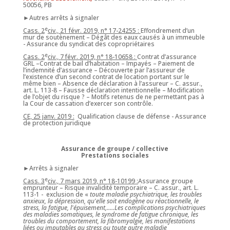
50056, PB
►Autres arrêts à signaler
e
Cass. 2
civ., 21 févr. 2019, n° 17-24255 :
Effondrement d’un
mur de soutènement – Dégât des eaux causés à un immeuble
- Assurance du syndicat des copropriétaires
e
Cass. 2
civ., 7 févr. 2019, n° 18-10658 :
Contrat d’assurance
GRL –Contrat de bail d’habitation – Impayés – Paiement de
l’indemnité d’assurance – Découverte par l’assureur de
l’existence d’un second contrat de location portant sur le
même bien – Absence de déclaration à l’assureur – C. assur.,
art. L. 113-8 – Fausse déclaration intentionnelle – Modification
de l’objet du risque ? – Motifs retenus de ne permettant pas à
la Cour de cassation d’exercer son contrôle.
CE, 25 janv. 2019 :
Qualification clause de défense - Assurance
de protection juridique
Assurance de groupe / collective
Prestations sociales
►Arrêts à signaler
e
Cass. 3
civ., 7 mars 2019, n° 18-10199 :
Assurance groupe
emprunteur – Risque invalidité temporaire – C. assur., art. L.
113-1 - exclusion de «
toute maladie psychiatrique, les troubles
anxieux, la dépression, qu'elle soit endogène ou réactionnelle, le
stress, la fatigue, l'épuisement,.....Les complications psychiatriques
des maladies somatiques, le syndrome de fatigue chronique, les
troubles du comportement, la fibromyalgie, les manifestations
liées ou imputables au stress ou toute autre maladie