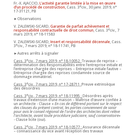
Fr.-X. AJACCIO,
L’activité garantie limitée à la mise en œuvre
e
d’un procédé de construction,
Cass. 3
civ., 30 janv. 2019, n°
17-31121, PB
►Observations
V. ZALEWSKI-SICARD,
Garantie de parfait achèvement et
e
responsabilité contractuelle de droit commun
, Cass. 3
civ., 7
mars 2019, n° 18-11583
V. ZALEWSKI-SICARD,
Insert et responsabilité décennale
, Cass.
e
3
civ., 7 mars 2019, n° 18-11741, PB
►Autres arrêts à signaler
e
Cass. 3
civ., 7 mars 2019, n° 18-10052 :
Travaux de reprise –
détermination des Responsabilités entre l’entreprise initiale et
l’entreprise chargée des reprises – Entreprise initiale fautive –
Entreprise chargée des reprises condamnée source de
dommage immatériel.
e
Cass. 3
civ., 7 mars 2019, n° 17-28711 :
Preuve extrinsèque
des désordres
e
Cass. 3
civ., 7 mars 2019, n° 18-11995 :
Désordres après
travaux d’extension d’une maison – Maîtrise d’œuvre confiée à
un architecte - Clause «
En cas de différend portant sur le respect
des clauses du présent contrat, les parties conviennent de saisir
pour avis le conseil régional de l'ordre des architectes dont relève
l'architecte, avant toute procédure judiciaire, sauf conservatoire
»
- Clause licite (oui).
e
Cass. 2
civ., 7 mars 2019, n° 18-10577 :
Assurance décennale
– connaissance du vice avant réception des travaux