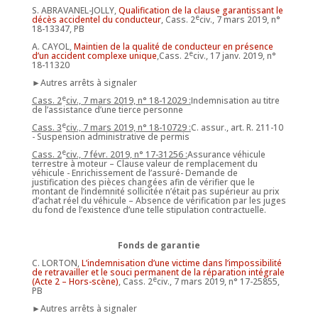
S. ABRAVANEL-JOLLY,
Qualification de la clause garantissant le
e
décès accidentel du conducteur
, Cass. 2
civ., 7 mars 2019, n°
18-13347, PB
A. CAYOL,
Maintien de la qualité de conducteur en présence
e
d’un accident complexe unique
,Cass. 2
civ., 17 janv. 2019, n°
18-11320
►Autres arrêts à signaler
e
Cass. 2
civ., 7 mars 2019, n° 18-12029 :
Indemnisation au titre
de l’assistance d’une tierce personne
e
Cass. 3
civ., 7 mars 2019, n° 18-10729 :
C. assur., art. R. 211-10
- Suspension administrative de permis
e
Cass. 2
civ., 7 févr. 2019, n° 17-31256 :
Assurance véhicule
terrestre à moteur – Clause valeur de remplacement du
véhicule - Enrichissement de l’assuré- Demande de
justification des pièces changées afin de vérifier que le
montant de l’indemnité sollicitée n’était pas supérieur au prix
d’achat réel du véhicule – Absence de vérification par les juges
du fond de l’existence d’une telle stipulation contractuelle.
Fonds de garantie
C. LORTON,
L’indemnisation d’une victime dans l’impossibilité
de retravailler et le souci permanent de la réparation intégrale
e
(Acte 2 – Hors-scène)
, Cass. 2
civ., 7 mars 2019, n° 17-25855,
PB
►Autres arrêts à signaler