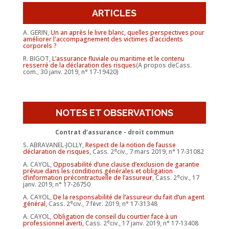
ARTICLES
A. GERIN,
Un an après le livre blanc, quelles perspectives pour
améliorer l'accompagnement des victimes d'accidents
corporels ?
R. BIGOT,
L’assurance fluviale ou maritime et le contenu
resserré de la déclaration des risques
(A propos deCass.
com., 30 janv. 2019, n° 17-19420)
NOTES ET OBSERVATIONS
Contrat d’assurance - droit commun
S. ABRAVANEL-JOLLY,
Respect de la notion de fausse
e
déclaration de risques
, Cass. 2
civ., 7 mars 2019, n° 17-31082
A. CAYOL,
Opposabilité d’une clause d’exclusion de garantie
prévue dans les conditions générales et obligation
e
d’information précontractuelle de l’assureu
r
, Cass. 2
civ., 17
janv. 2019, n° 17-26750
A. CAYOL,
De la responsabilité de l’assureur du fait d’un agent
e
général,
Cass. 2
civ., 7 févr. 2019, n° 17-31348
A. CAYOL,
Obligation de conseil du courtier face à un
e
professionnel averti,
Cass. 2
civ., 17 janv. 2019, n° 17-13408