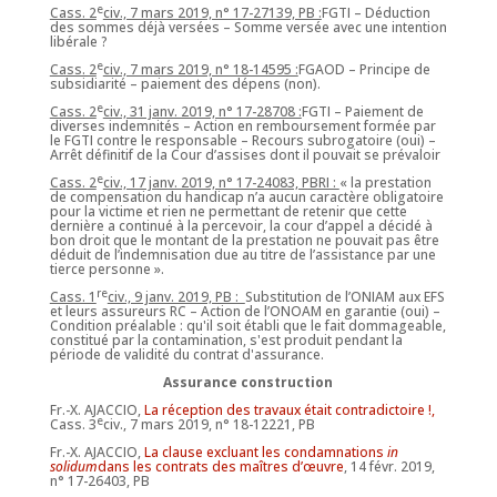
e
Cass. 2
civ., 7 mars 2019, n° 17-27139, PB :
FGTI – Déduction
des sommes déjà versées – Somme versée avec une intention
libérale ?
e
Cass. 2
civ., 7 mars 2019, n° 18-14595 :
FGAOD – Principe de
subsidiarité – paiement des dépens (non).
e
Cass. 2
civ., 31 janv. 2019, n° 17-28708 :
FGTI – Paiement de
diverses indemnités – Action en remboursement formée par
le FGTI contre le responsable – Recours subrogatoire (oui) –
Arrêt définitif de la Cour d’assises dont il pouvait se prévaloir
e
Cass. 2
civ., 17 janv. 2019, n° 17-24083, PBRI :
« la prestation
de compensation du handicap n’a aucun caractère obligatoire
pour la victime et rien ne permettant de retenir que cette
dernière a continué à la percevoir, la cour d’appel a décidé à
bon droit que le montant de la prestation ne pouvait pas être
déduit de l’indemnisation due au titre de l’assistance par une
tierce personne ».
re
Cass. 1
civ., 9 janv. 2019, PB :
Substitution de l’ONIAM aux EFS
et leurs assureurs RC – Action de l’ONOAM en garantie (oui) –
Condition préalable : qu'il soit établi que le fait dommageable,
constitué par la contamination, s'est produit pendant la
période de validité du contrat d'assurance.
Assurance construction
Fr.-X. AJACCIO,
La réception des travaux était contradictoire !,
e
Cass. 3
civ., 7 mars 2019, n° 18-12221, PB
Fr.-X. AJACCIO,
La clause excluant les condamnations
in
solidum
dans les contrats des maîtres d’œuvre
, 14 févr. 2019,
n° 17-26403, PB