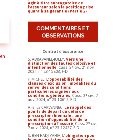
agir à titre subrogatoire de
l’assureur selon la position prise
quant à sa garantie (Partie 2)
COMMENTAIRES ET
n
OBSERVATIONS
Contrat d'assurance
 en
S. ABRAVANEL-JOLLY,
Vers une
distinction des fautes dolosive et
e
intentionnelle
, Cass. 3
civ., 21 nov.
2024, n° 23-15803, F-D
F. MICHEL,
L’opposabilité des
clauses d’exclusion : modalités du
renvoi des conditions
particulières signées aux
e
conditions générales
, Cass. 2
civ., 7
nov. 2024, n° 23-10612, F-D
A.-S. LE CARVENNEC,
Le rappel des
points de départ du délai de
prescription biennale : une
condition d’opposabilité de la
e
prescription à l’assuré
, Cass. 2
civ.,
7 nov. 2024, n° 23-12427, F-D
S. BEN HADJ YAHIA,
L’obligation pour
le juge de statuer sur le préjudice,