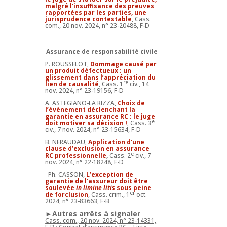
malgré l’insuffisance des preuves
rapportées par les parties, une
jurisprudence contestable
, Cass.
com., 20 nov. 2024, n° 23-20488, F-D
Assurance de responsabilité civile
P. ROUSSELOT,
Dommage causé par
un produit défectueux : un
glissement dans l’appréciation du
re
lien de causalité
, Cass. 1
civ., 14
nov. 2024, n° 23-19156, F-D
A. ASTEGIANO-LA RIZZA,
Choix de
l’évènement déclenchant la
garantie en assurance RC : le juge
e
doit motiver sa décision !
, Cass. 3
civ., 7 nov. 2024, n° 23-15634, F-D
B. NERAUDAU,
Application d’une
clause d’exclusion en assurance
e
RC professionnelle
,
Cass. 2
civ., 7
nov. 2024, n° 22-18248, F-D
Ph. CASSON,
L’exception de
garantie de l’assureur doit être
soulevée
in limine litis
sous peine
er
de forclusion
, Cass. crim., 1
oct.
2024, n° 23-83663, F-B
►Autres arrêts à signaler
Cass. com., 20 nov. 2024, n° 23-14331,