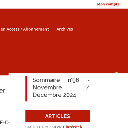
Mon compte
en Access / Abonnement
Archives
Sommaire n°96 -
Novembre /
er
Décembre 2024
ARTICLES
 F-D
J.-M. DO CARMO SILVA,
L’intérêt à