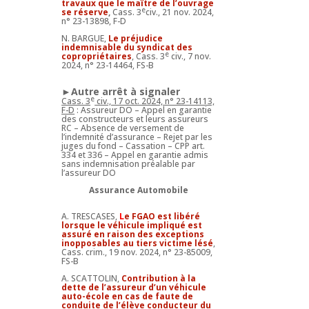
travaux que le maître de l’ouvrage
e
se réserve
,
Cass. 3
civ., 21 nov. 2024,
n° 23-13898, F-D
N. BARGUE,
Le préjudice
indemnisable du syndicat des
e
copropriétaires
, Cass. 3
civ., 7 nov.
2024, n° 23-14464, FS-B
►Autre arrêt à signaler
e
Cass. 3
civ., 17 oct. 2024, n° 23-14113,
F-D
: Assureur DO – Appel en garantie
des constructeurs et leurs assureurs
RC – Absence de versement de
l’indemnité d’assurance – Rejet par les
juges du fond – Cassation – CPP art.
334 et 336 – Appel en garantie admis
sans indemnisation préalable par
l’assureur DO
Assurance Automobile
A. TRESCASES,
L
e FGAO est libéré
lorsque le véhicule impliqué est
assuré en raison des exceptions
inopposables au tiers victime lésé
,
Cass. crim., 19 nov. 2024, n° 23-85009,
FS-B
A. SCATTOLIN,
Contribution à la
dette de l’assureur d’un véhicule
auto-école en cas de faute de
conduite de l’élève conducteur du