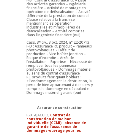
F-B
: Contrat d’assurance RC – Liste
des activités garanties – Ingénierie
financière – Activité de montage en
opération de défiscalisation – Activité
différente de la prestation de conseil –
Clause relative à la franchise
mentionnant les opération
industrielles et immobilières de
défiscalisation – Activité comprise
dans l’ingénierie financière (oui)
e
Cass. 3
civ., 3 oct. 2024, n° 22-20713,
F-D
: Assurance RC produit – Panneaux
photovoltaïques – Défaut de
production – Vice boîtier jonction –
Risque d’incendie – Arrêt de
l’installation – Expertise – Nécessité de
remplacer tous les panneaux
photovoltaïques – Dommage matériel
au sens du contrat d’assurance
RC produits fabriquant boîtiers :
« l'endommagement, la destruction, la
perte de bien appartenant à des tiers y
compris le dommage en découlant » –
Dommage matériel garanti (oui)
Assurance construction
F.-X. AJACCIO,
Contrat de
construction de maison
individuelle (CCMI) : absence de
garantie de l’assurance de
dommages-ouvrage pour les