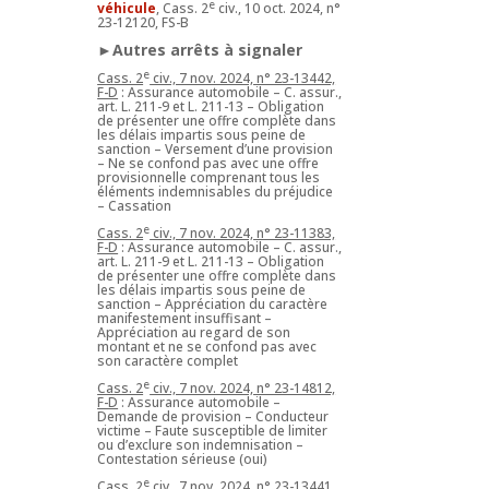
e
véhicule
, Cass. 2
civ., 10 oct. 2024, n°
23-12120, FS-B
►Autres arrêts à signaler
e
Cass. 2
civ., 7 nov. 2024, n° 23-13442,
F-D
: Assurance automobile – C. assur.,
art. L. 211-9 et L. 211-13 – Obligation
de présenter une offre complète dans
les délais impartis sous peine de
sanction – Versement d’une provision
– Ne se confond pas avec une offre
provisionnelle comprenant tous les
éléments indemnisables du préjudice
– Cassation
e
Cass. 2
civ., 7 nov. 2024, n° 23-11383,
F-D
: Assurance automobile – C. assur.,
art. L. 211-9 et L. 211-13 – Obligation
de présenter une offre complète dans
les délais impartis sous peine de
sanction – Appréciation du caractère
manifestement insuffisant –
Appréciation au regard de son
montant et ne se confond pas avec
son caractère complet
e
Cass. 2
civ., 7 nov. 2024, n° 23-14812,
F-D
: Assurance automobile –
Demande de provision – Conducteur
victime – Faute susceptible de limiter
ou d’exclure son indemnisation –
Contestation sérieuse (oui)
e
Cass. 2
civ., 7 nov. 2024, n° 23-13441,