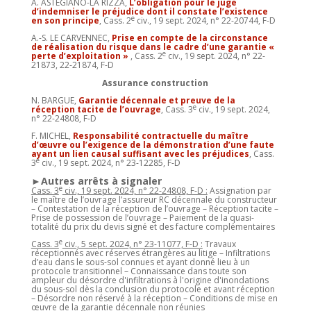
A. ASTEGIANO-LA RIZZA,
L’obligation pour le juge
d’indemniser le préjudice dont il constate l’existence
e
en son principe
, Cass. 2
civ., 19 sept. 2024, n° 22-20744, F-D
A.-S. LE CARVENNEC,
Prise en compte de la circonstance
de réalisation du risque dans le cadre d’une garantie «
e
perte d’exploitation »
, Cass. 2
civ., 19 sept. 2024, n° 22-
21873, 22-21874, F-D
Assurance construction
N. BARGUE,
Garantie décennale et preuve de la
e
réception tacite de l’ouvrage
, Cass. 3
civ., 19 sept. 2024,
n° 22-24808, F-D
F. MICHEL,
Responsabilité contractuelle du maître
d’œuvre ou l’exigence de la démonstration d’une faute
ayant un lien causal suffisant avec les préjudices
, Cass.
e
3
civ., 19 sept. 2024, n° 23-12285, F-D
►Autres arrêts à signaler
e
Cass. 3
civ., 19 sept. 2024, n° 22-24808, F-D :
Assignation par
le maître de l’ouvrage l’assureur RC décennale du constructeur
– Contestation de la réception de l’ouvrage – Réception tacite –
Prise de possession de l’ouvrage – Paiement de la quasi-
totalité du prix du devis signé et des facture complémentaires
e
Cass. 3
civ., 5 sept. 2024, n° 23-11077, F-D :
Travaux
réceptionnés avec réserves étrangères au litige – Infiltrations
d’eau dans le sous-sol connues et ayant donné lieu à un
protocole transitionnel – Connaissance dans toute son
ampleur du désordre d'infiltrations à l'origine d'inondations
du sous-sol dès la conclusion du protocole et avant réception
– Désordre non réservé à la réception – Conditions de mise en
œuvre de la garantie décennale non réunies