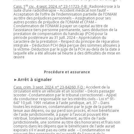
re
Cass. 1
civ., 4 sept. 2024, n° 23-11723- F-B :
Radionécrose à la
suite d’une radiothérapie – Accident médical non fautif –
Acceptation de l’offre de l’indemnisation partielle de l’ONIAM
au titre des préjudices personnels – Assignation pour ses
autres postes de préjudice de l’ONIAM et CPAM –
Condamnation de l’ONIAM à payer un capital au titre de
l’assistance tiers personne permanente, sans déduction de la
prestation de compensation du handicap (PCH) pour la
période postérieure au 31 juill. 2024 – Appréciation du
caractère de la prestation – Respect du principe de réparation
intégrale – Déduction PCH déjà perçue des sommes allouées à
la victime- Déduction par le juge de la PCH au-delà de la date à
laquelle elle a été allouée se heurte à des difficultés de mise en
œuvre
Procédure et assurance
►Arrêt à signaler
Cass. crim. 3 sept. 2024, n° 23-84260, F-D :
Accident de la
circulation entre un véhicule et un scooter – Décès passager
scooter -Condamnation par le tribunal correctionnel – Appel
du conducteur responsable sur les intérêts civils – Loi n° 91-
647 10 juill. 1991 relative à l'aide juridique, art. 37 – Dans
toutes les instances, condamnation par le juge de la partie
tenue aux dépens, ou qui perd son procès, et non bénéficiaire
de l'aide juridictionnelle, à payer à l'avocat pouvant être
rétribué, totalement ou partiellement, au titre de l'aide
juridictionnelle, une somme au titre des honoraires et frais non
compris dans les dépens que le bénéficiaire de l'aide aurait
exposés s'il n'avait pas eu cette aide – Condamnation ne
pouvant être prononcée qu'au profit de l'avocat de la