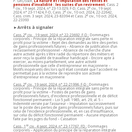
P. GROSSER,
La nature et l’imputation des rentes et
pensions d’invalidité : les suites d’un revirement
, Cass. 2
e
e
civ., 19 sept. 2024, n° 23-13.029, F-D, Cass. 2
civ., 19 sept.
e
2024, n° 23-11424, F-D, Cass. 2
civ., 10 oct. 2024, 22-22642,
e
Cass. crim. 3 sept. 2024, 23-83394 et Cass. 2
civ., 10 oct. 2024,
22-23393
►Arrêts à signaler
e
Cass. 2
civ. , 19 sept. 2024, n° 22-23692, F-D :
Dommages
corporels – Principe de la réparation intégrale sans perte ni
profit pour la victime – Rejet des demandes au titre des pertes
de gains professionnels futures – Absence de justification d’un
reclassement professionnel – Absence de recherche d’une
autre activité après s'être radié du répertoire des métiers et
avoir reçu la qualité de travailleur handicapé – Encore apte à
exercer, au moins partiellement, une autre activité
professionnelle que celle d'entrepreneur en maçonnerie –
Motifs inopérants dès lors qu’il était constaté que l'accident ne
permettait pas à la victime de reprendre son activité
d'entrepreneur en maçonnerie
e
Cass. 2
civ., 19 sept. 2024, n° 22-21996, F-D :
Dommages
corporels – Principe de la réparation intégrale sans perte ni
profit pour la victime – Postes de pertes de gains
professionnels futurs, d'incidence professionnelle et de déficit
fonctionnel permanent – Loi 5 juill. 1985, art. 29, al. 5 –
Indemnité versée par l’assureur – Imputation successivement
sur le poste des pertes de gains professionnels futurs, puis sur
celui de l'incidence professionnelle, et, en cas d'insuffisance,
sur celui du déficit fonctionnel permanent – Aucune imputation
faite par les juges du fond – Cassation
re
Cass., 1
civ., 4 sept. 2024, n° 23-17767, FD :
Dommages
corporels – Application du principe de la réparation intégrale