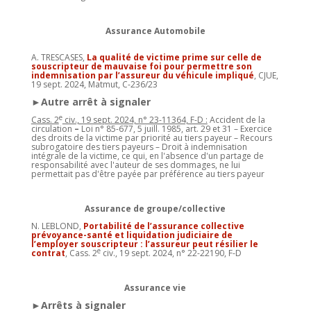
Assurance Automobile
A. TRESCASES,
La qualité de victime prime sur celle de
souscripteur de mauvaise foi pour permettre son
indemnisation par l’assureur du véhicule impliqué
, CJUE,
19 sept. 2024, Matmut, C-236/23
►Autre arrêt à signaler
e
Cass. 2
civ., 19 sept. 2024, n° 23-11364, F-D :
Accident de la
circulation
–
Loi n° 85-677, 5 juill. 1985, art. 29 et 31 – Exercice
des droits de la victime par priorité au tiers payeur – Recours
subrogatoire des tiers payeurs – Droit à indemnisation
intégrale de la victime, ce qui, en l'absence d'un partage de
responsabilité avec l'auteur de ses dommages, ne lui
permettait pas d'être payée par préférence au tiers payeur
Assurance de groupe/collective
N. LEBLOND,
Portabilité de l’assurance collective
prévoyance-santé et liquidation judiciaire de
l’employer souscripteur : l’assureur peut résilier le
e
contrat
, Cass. 2
civ., 19 sept. 2024, n° 22-22190, F-D
Assurance vie
►Arrêts à signaler