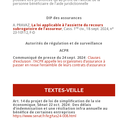
personne bénéficiaire de l'aide juridictionnelle
DIP des assurances
A. PRAVAZ,
La loi applicable à l’assiette du recours
re
subrogatoire de l’assureur
, Cass. 1
civ., 18 sept. 2024, n°
23-10112, F-D
Autorités de régulation et de surveillance
ACPR
Communiqué de presse du 24 sept. 2024
:
Clauses
d’exclusion : l’ACPR appelle les organismes d’assurance à
passer en revue l’ensemble de leurs contrats d’assurance
TEXTES-VEILLE
Art. 14 du projet de loi de simplification de la vie
économique, Sénat 22 oct. 2024 : Des délais
d’indemnisation et une résiliation infra annuelle au
bénéfice de certaines entreprises
https://www.senat.fr/leg/tas24-008.html