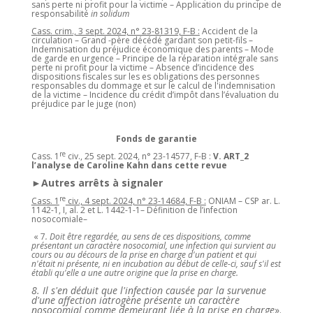
sans perte ni profit pour la victime – Application du principe de
responsabilité
in solidum
Cass. crim., 3 sept. 2024, n° 23-81319, F-B :
Accident de la
circulation – Grand -père décédé gardant son petit-fils –
Indemnisation du préjudice économique des parents – Mode
de garde en urgence – Principe de la réparation intégrale sans
perte ni profit pour la victime – Absence d’incidence des
dispositions fiscales sur les es obligations des personnes
responsables du dommage et sur le calcul de l'indemnisation
de la victime – Incidence du crédit d’impôt dans l’évaluation du
préjudice par le juge (non)
Fonds de garantie
re
Cass. 1
civ., 25 sept. 2024, n° 23-14577, F-B :
V. ART_2
l’analyse de Caroline Kahn dans cette revue
►Autres arrêts à signaler
re
Cass. 1
civ., 4 sept. 2024, n° 23-14684, F-B :
ONIAM – CSP ar. L.
1142-1, I, al. 2 et L. 1442-1-1– Définition de l’infection
nosocomiale–
« 7
. Doit être regardée, au sens de ces dispositions, comme
présentant un caractère nosocomial, une infection qui survient au
cours ou au décours de la prise en charge d'un patient et qui
n'était ni présente, ni en incubation au début de celle-ci, sauf s'il est
établi qu'elle a une autre origine que la prise en charge.
8. Il s'en déduit que l'infection causée par la survenue
d'une affection iatrogène présente un caractère
nosocomial comme demeurant liée à la prise en charge
».