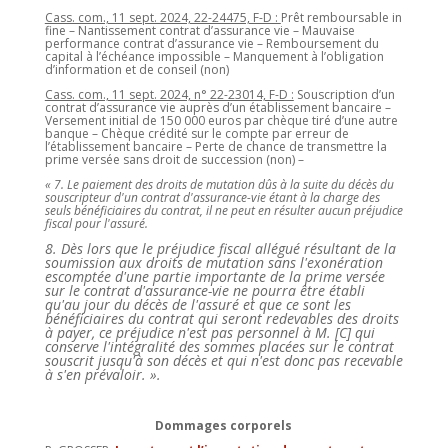
Cass. com., 11 sept. 2024, 22-24475, F-D :
Prêt remboursable in
fine – Nantissement contrat d’assurance vie – Mauvaise
performance contrat d’assurance vie – Remboursement du
capital à l’échéance impossible – Manquement à l’obligation
d’information et de conseil (non)
Cass. com., 11 sept. 2024, n° 22-23014, F-D :
Souscription d’un
contrat d’assurance vie auprès d’un établissement bancaire –
Versement initial de 150 000 euros par chèque tiré d’une autre
banque – Chèque crédité sur le compte par erreur de
l’établissement bancaire – Perte de chance de transmettre la
prime versée sans droit de succession (non) –
« 7. Le paiement des droits de mutation dûs à la suite du décès du
souscripteur d'un contrat d'assurance-vie étant à la charge des
seuls bénéficiaires du contrat, il ne peut en résulter aucun préjudice
fiscal pour l'assuré.
8. Dès lors que le préjudice fiscal allégué résultant de la
soumission aux droits de mutation sans l'exonération
escomptée d'une partie importante de la prime versée
sur le contrat d'assurance-vie ne pourra être établi
qu'au jour du décès de l'assuré et que ce sont les
bénéficiaires du contrat qui seront redevables des droits
à payer, ce préjudice n'est pas personnel à M. [C] qui
conserve l'intégralité des sommes placées sur le contrat
souscrit jusqu'à son décès et qui n'est donc pas recevable
à s'en prévaloir. ».
Dommages corporels