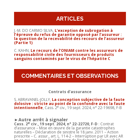
ARTICLES
J.-M. DO CARMO SILVA,
L’exception de subrogation à
l’épreuve du refus de garantie opposé par l’assureur :
la question de la recevabilité des recours de l’assureur
(Partie 1)
C. KAHN,
Le recours de l’ONIAM contre les assureurs de
responsabilité civile des fournisseurs de produits
sanguins contaminés par le virus de l’hépatite C
COMMENTAIRES ET OBSERVATIONS
Contrats d'assurance
S. ABRAVANEL-JOLLY,
La conception subjective de la faute
dolosive : stricte au point de la confondre avec la faute
e
intentionnelle
, Cass. 2
civ., 19 sept. 2024, n° 22-19698, F-B
►Autre arrêt à signaler
e
Cass. 2
civ., 19 sept. 2024, n° 22-22720, F-D
: Contrat
d’assurance – Mise en œuvre de la garantie catastrophes
naturelles – Déclaration de sinistre le 18 janv. 2011 – Action
prescrite – C. assur., art. L. 114-2 – Interruption par LR avec AR