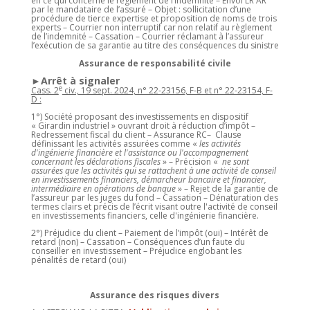
en ce qui concerne le règlement de l’indemnité – Envoi LR AR
par le mandataire de l’assuré – Objet : sollicitation d’une
procédure de tierce expertise et proposition de noms de trois
experts – Courrier non interruptif car non relatif au règlement
de l’indemnité – Cassation – Courrier réclamant à l’assureur
l’exécution de sa garantie au titre des conséquences du sinistre
Assurance de responsabilité civile
►Arrêt à signaler
e
Cass. 2
civ., 19 sept. 2024, n° 22-23156, F-B et n° 22-23154, F-
D :
1°) Société proposant des investissements en dispositif
« Girardin industriel » ouvrant droit à réduction d’impôt –
Redressement fiscal du client – Assurance RC– Clause
définissant les activités assurées comme «
les activités
d'ingénierie financière et l'assistance ou l'accompagnement
concernant les déclarations fiscales
» – Précision «
ne sont
assurées que les activités qui se rattachent à une activité de conseil
en investissements financiers, démarcheur bancaire et financier,
intermédiaire en opérations de banque
» – Rejet de la garantie de
l’assureur par les juges du fond – Cassation – Dénaturation des
termes clairs et précis de l’écrit visant outre l'activité de conseil
en investissements financiers, celle d'ingénierie financière.
2°) Préjudice du client – Paiement de l’impôt (oui) – Intérêt de
retard (non) – Cassation – Conséquences d’un faute du
conseiller en investissement – Préjudice englobant les
pénalités de retard (oui)
Assurance des risques divers