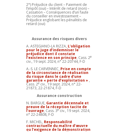
2°) Préjudice du client – Paiement de
l’impôt (oui) – Intérêt de retard (non) –
Cassation – Conséquences d’un faute
du conseiller en investissement –
Préjudice englobant les pénalités de
retard (oui)
Assurance des risques divers
A. ASTEGIANO-LA RIZZA,
L’obligation
pour le juge d’indemniser le
préjudice dont il constate
e
l’existence en son principe
, Cass. 2
civ., 19 sept. 2024, n° 22-20744, F-D
A.-S. LE CARVENNEC,
Prise en compte
de la circonstance de réalisation
du risque dans le cadre d’une
garantie « perte d’exploitation »
,
e
Cass. 2
civ., 19 sept. 2024, n° 22-
21873, 22-21874, F-D
Assurance construction
N. BARGUE,
Garantie décennale et
preuve de la réception tacite de
e
l’ouvrage
, Cass. 3
civ., 19 sept. 2024,
n° 22-24808, F-D
F. MICHEL,
Responsabilité
contractuelle du maître d’œuvre
ou l’exigence de la démonstration