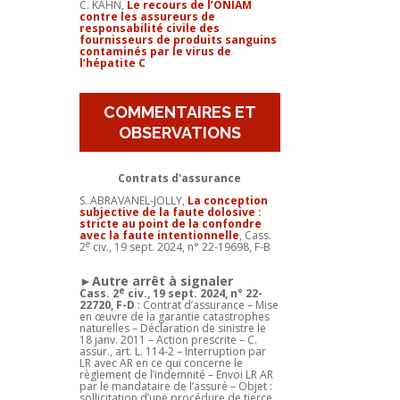
C. KAHN,
Le recours de l’ONIAM
contre les assureurs de
responsabilité civile des
fournisseurs de produits sanguins
contaminés par le virus de
l’hépatite C
COMMENTAIRES ET
OBSERVATIONS
Contrats d'assurance
S. ABRAVANEL-JOLLY,
La conception
subjective de la faute dolosive :
stricte au point de la confondre
avec la faute intentionnelle
, Cass.
e
2
civ., 19 sept. 2024, n° 22-19698, F-B
►Autre arrêt à signaler
e
Cass. 2
civ., 19 sept. 2024, n° 22-
22720, F-D
: Contrat d’assurance – Mise
en œuvre de la garantie catastrophes
naturelles – Déclaration de sinistre le
18 janv. 2011 – Action prescrite – C.
assur., art. L. 114-2 – Interruption par
LR avec AR en ce qui concerne le
règlement de l’indemnité – Envoi LR AR
par le mandataire de l’assuré – Objet :
sollicitation d’une procédure de tierce