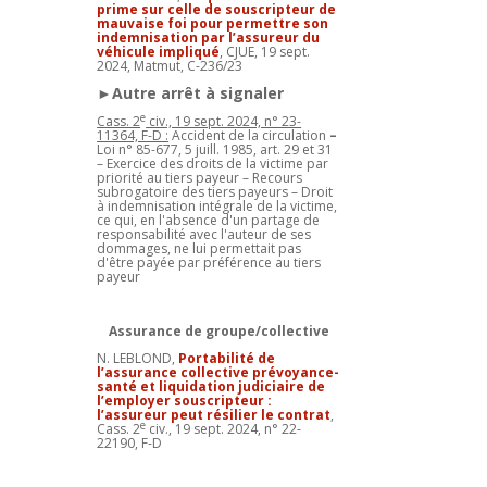
prime sur celle de souscripteur de
mauvaise foi pour permettre son
indemnisation par l’assureur du
véhicule impliqué
, CJUE, 19 sept.
2024, Matmut, C-236/23
►Autre arrêt à signaler
e
Cass. 2
civ., 19 sept. 2024, n° 23-
11364, F-D :
Accident de la circulation
–
Loi n° 85-677, 5 juill. 1985, art. 29 et 31
– Exercice des droits de la victime par
priorité au tiers payeur – Recours
subrogatoire des tiers payeurs – Droit
à indemnisation intégrale de la victime,
ce qui, en l'absence d'un partage de
responsabilité avec l'auteur de ses
dommages, ne lui permettait pas
d'être payée par préférence au tiers
payeur
Assurance de groupe/collective
N. LEBLOND,
Portabilité de
l’assurance collective prévoyance-
santé et liquidation judiciaire de
l’employer souscripteur :
l’assureur peut résilier le contrat
,
e
Cass. 2
civ., 19 sept. 2024, n° 22-
22190, F-D