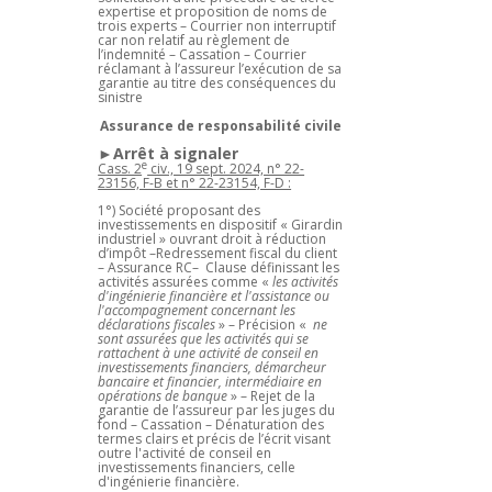
expertise et proposition de noms de
trois experts – Courrier non interruptif
car non relatif au règlement de
l’indemnité – Cassation – Courrier
réclamant à l’assureur l’exécution de sa
garantie au titre des conséquences du
sinistre
Assurance de responsabilité civile
►Arrêt à signaler
e
Cass. 2
civ., 19 sept. 2024, n° 22-
23156, F-B et n° 22-23154, F-D :
1°) Société proposant des
investissements en dispositif « Girardin
industriel » ouvrant droit à réduction
d’impôt –Redressement fiscal du client
– Assurance RC– Clause définissant les
activités assurées comme «
les activités
d'ingénierie financière et l'assistance ou
l'accompagnement concernant les
déclarations fiscales
» – Précision «
ne
sont assurées que les activités qui se
rattachent à une activité de conseil en
investissements financiers, démarcheur
bancaire et financier, intermédiaire en
opérations de banque
» – Rejet de la
garantie de l’assureur par les juges du
fond – Cassation – Dénaturation des
termes clairs et précis de l’écrit visant
outre l'activité de conseil en
investissements financiers, celle
d'ingénierie financière.