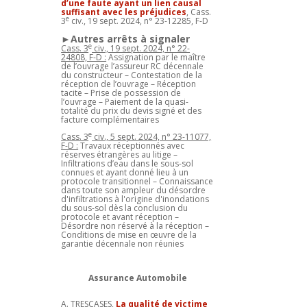
d’une faute ayant un lien causal
suffisant avec les préjudices
, Cass.
e
3
civ., 19 sept. 2024, n° 23-12285, F-D
►Autres arrêts à signaler
e
Cass. 3
civ., 19 sept. 2024, n° 22-
24808, F-D :
Assignation par le maître
de l’ouvrage l’assureur RC décennale
du constructeur – Contestation de la
réception de l’ouvrage – Réception
tacite – Prise de possession de
l’ouvrage – Paiement de la quasi-
totalité du prix du devis signé et des
facture complémentaires
e
Cass. 3
civ., 5 sept. 2024, n° 23-11077,
F-D :
Travaux réceptionnés avec
réserves étrangères au litige –
Infiltrations d’eau dans le sous-sol
connues et ayant donné lieu à un
protocole transitionnel – Connaissance
dans toute son ampleur du désordre
d'infiltrations à l'origine d'inondations
du sous-sol dès la conclusion du
protocole et avant réception –
Désordre non réservé à la réception –
Conditions de mise en œuvre de la
garantie décennale non réunies
Assurance Automobile
A. TRESCASES,
La qualité de victime