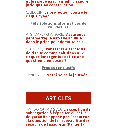
et le risque assurantiel : un cadre
juridique en construction
C. BEGUIN,
La protection contre le
risque cyber
Pôle Solutions alternatives de
couverture
P.-G. MARLY et A. SOREL,
Assurance
paramé
trique
est-elle soluble
dans le principe indemnitaire ?
G. GORGE,
Transferts alternatifs
de risque comme solutions aux
risques émergents : est-ce une
question bien posée ?
Propos conclusifs
J. KNETSCH,
Synthèse de la journée
ARTICLES
J.-M. DO CARMO SILVA,
L’exception de
subrogation à l’épreuve du refus
de garantie opposé par l’assureur
: la question de la recevabilité des
recours de l’assureur (Partie 1)