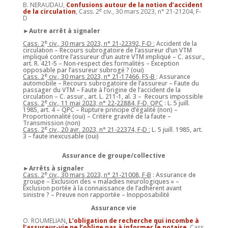
B. NERAUDAU,
Confusions autour de la notion d’accident
e
de la circulation
, Cass. 2
civ., 30 mars 2023, n° 21-21204, F-
D
►Autre arrêt à signaler
e
Cass. 2
civ., 30 mars 2023, n° 21-22392, F-D :
Accident de la
circulation – Recours subrogatoire de l
’
assureur d
’
un VTM
impliqué contre l
’
assureur d
’
un autre VTM impliqué – C. assur.,
art. R. 421-5 – Non-respect des formalités – Exception
opposable par l
’
assureur subrogé
? (oui)
e
Cass. 2
civ., 30 mars 2023, n° 21-17466, FS-B
:
A
ssurance
automobile – Recours subrogatoire de l
’
assureur – Faute du
passager du VTM – Faute à l
’
origine de l
’
accident de la
circulation – C. assur., art. L. 211-1, al. 3 – Recours impossible
e
Cass. 2
civ., 11 mai 2023, n° 22-22884, F-D, QPC
: L. 5 juill.
1985, art. 4 – QPC – Rupture principe d’égalité (non) –
Proportionnalité (oui) – Critère gravité de la faute –
Transmission (non)
e
Cass. 2
civ., 20 avr. 2023, n° 21-22374, F-D :
L. 5 juill. 1985, art.
3 – faute inexcusable (oui)
Assurance de groupe/collective
►Arrêts à signaler
e
Cass. 2
civ., 30 mars 2023, n° 21-21008, F-B
:
Assurance
de
groupe – Exclusion des « maladies neurologiques » –
Exclusion portée à la connaissance de l
’
adhérent avant
sinistre
?
– Preuve non rapportée – Inopposabilité
Assurance vie
O. ROUMELIAN
,
L’obligation de recherche qui incombe à
l’assureur-vie ne l’oblige pas à informer le notaire
, Cass.