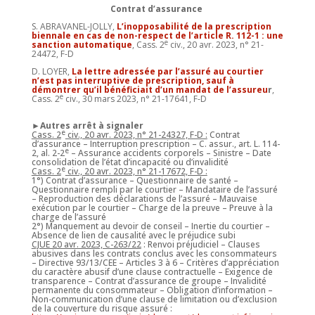
Contrat d’assurance
S. ABRAVANEL-JOLLY,
L’inopposabilité de la prescription
biennale en cas de non-respect de l’article R. 112-1 : une
e
sanction automatique
, Cass. 2
civ., 20 avr. 2023, n° 21-
24472, F-D
D. LOYER,
La lettre adressée par l’assuré au courtier
n’est pas interruptive de prescription, sauf à
démontrer qu’il bénéficiait d’un mandat de l’assureu
r
,
e
Cass. 2
civ., 30 mars 2023, n° 21-17641, F-D
►Autres arrêt à signaler
e
Cass. 2
civ., 20 avr. 2023, n° 21-24327, F-D :
Contrat
d
’
assurance – Interruption prescription – C. assur., art. L. 114-
e
2, al. 2-2
– Assurance accidents corporels – Sinistre – Date
consolidation de l’état d
’
incapacité ou d
’
invalidité
e
Cass. 2
civ., 20 avr. 2023, n° 21-17672, F-D :
1°) Contrat d
’
assurance – Questionnaire de santé –
Questionnaire rempli par le courtier – Mandataire de l
’
assuré
– Reproduction des déclarations de l
’
assuré – Mauvaise
exécution par le courtier – Charge de la preuve – Preuve à la
charge de l
’
assuré
2°) Manquement au devoir de conseil – Inertie du courtier –
Absence de lien de causalité avec le préjudice subi
CJUE 20 avr. 2023, C-263/22
:
Renvoi préjudiciel – Clauses
abusives dans les contrats conclus avec les consommateurs
– Directive 93/13/CEE – Articles 3 à 6 – Critères d
’
appréciation
du caractère abusif d
’
une clause contractuelle – Exigence de
transparence – Contrat d
’
assurance de groupe – Invalidité
permanente du consommateur – Obligation d
’
information –
Non-communication d
’
une clause de limitation ou d
’
exclusion
de la couverture du risque assuré :