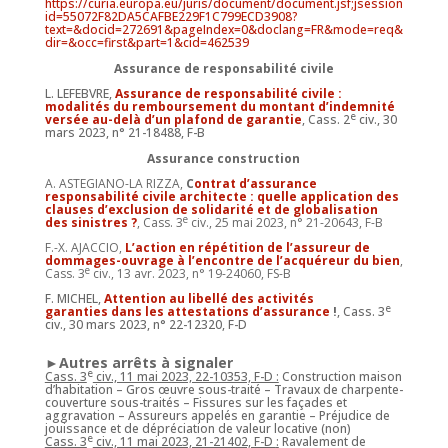
https://curia.europa.eu/juris/document/document.jsf;jsession
id=55072F82DA5CAFBE229F1C799ECD3908?
text=&docid=272691&pageIndex=0&doclang=FR&mode=req&
dir=&occ=first&part=1&cid=462539
Assurance de responsabilité civile
L. LEFEBVRE,
Assurance de responsabilité civile :
modalités du remboursement du montant d’indemnité
e
versée au-delà d’un plafond de garantie
, Cass. 2
civ., 30
mars 2023, n° 21-18488, F-B
Assurance construction
A. ASTEGIANO-LA RIZZA,
C
ontrat d’assurance
responsabilité civile architecte : quelle application des
clauses d’exclusion de solidarité et de globalisation
e
des sinistres ?
, Cass. 3
civ., 25 mai 2023, n° 21-20643, F-B
F.-X. AJACCIO,
L’action en répétition de l’assureur de
dommages-ouvrage à l’encontre de l’acquéreur du bien
,
e
Cass. 3
civ., 13 avr. 2023, n° 19-24060, FS-B
F. MICHEL,
Attention au libellé des activités
e
garanties dans les attestations d’assurance
!
, Cass. 3
civ., 30 mars 2023, n° 22-12320, F-D
►Autres arrêts à signaler
e
Cass. 3
civ., 11 mai 2023, 22-10353, F-D :
Construction maison
d
’
habitation – Gros œuvre sous-traité – Travaux de charpente-
couverture sous-traités – Fissures sur les façades et
aggravation – Assureurs appelés en garantie – Préjudice de
jouissance et de dépréciation de valeur locative (non)
e
Cass. 3
civ., 11 mai 2023, 21-21402, F-D
:
Ravalement de