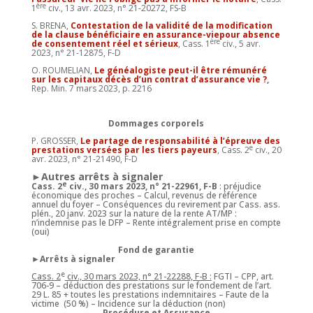
ère
1
civ., 13 avr. 2023, n° 21-20272, FS-B
S. BRENA,
Contestation de la validité de la
modification
de la clause bénéficiaire en assurance-vie
pour absence
ère
de consentement réel et sérieux
, Cass. 1
civ., 5 avr.
2023, n° 21-12875, F-D
O. ROUMELIAN,
Le généalogiste peut-il être rémunéré
sur les capitaux décès d’un contrat d’assurance vie ?
,
Rep. Min. 7 mars 2023, p. 2216
Dommages corporels
P. GROSSER,
Le partage de responsabilité à l’épreuve des
e
prestations versées par les tiers payeurs
, Cass. 2
civ., 20
avr. 2023, n° 21-21490, F-D
►Autres arrêts à signaler
e
Cass. 2
civ., 30 mars 2023, n° 21-22961, F-B
: préjudice
économique des proches – Calcul, revenus de référence
annuel du foyer – Conséquences du revirement par Cass. ass.
plén., 20 janv. 2023 sur la nature de la rente AT/MP :
n’indemnise pas le DFP – Rente intégralement prise en compte
(oui)
Fond de garantie
►Arrêts à signaler
e
Cass. 2
civ., 30 mars 2023, n° 21-22288, F-B :
FGTI – CPP, art.
706-9 – déduction des prestations sur le fondement de l’art.
29 L. 85 + toutes les prestations indemnitaires – Faute de la
victime (50 %) – Incidence sur la déduction (non)
Procédure et Assurance