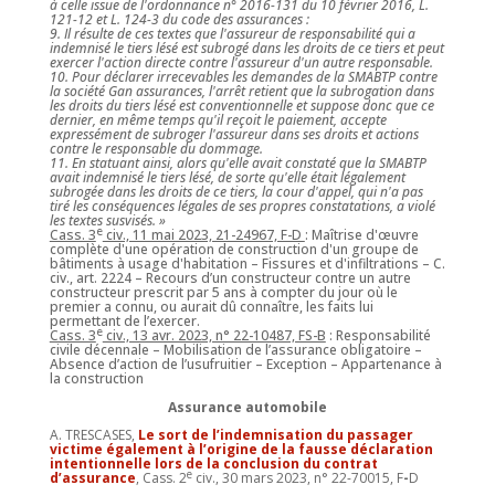
à celle issue de l'ordonnance n° 2016-131 du 10 février 2016, L.
121-12 et L. 124-3 du code des assurances :
9. Il résulte de ces textes que l'assureur de responsabilité qui a
indemnisé le tiers lésé est subrogé dans les droits de ce tiers et peut
exercer l'action directe contre l'assureur d'un autre responsable.
10. Pour déclarer irrecevables les demandes de la SMABTP contre
la société Gan assurances, l'arrêt retient que la subrogation dans
les droits du tiers lésé est conventionnelle et suppose donc que ce
dernier, en même temps qu'il reçoit le paiement, accepte
expressément de subroger l'assureur dans ses droits et actions
contre le responsable du dommage.
11. En statuant ainsi, alors qu'elle avait constaté que la SMABTP
avait indemnisé le tiers lésé, de sorte qu'elle était légalement
subrogée dans les droits de ce tiers, la cour d'appel, qui n'a pas
tiré les conséquences légales de ses propres constatations, a violé
les textes susvisés. »
e
Cass. 3
civ., 11 mai 2023, 21-24967, F-D
: Maîtrise d'œuvre
complète d'une opération de construction d'un groupe de
bâtiments à usage d'habitation – Fissures et d'infiltrations – C.
civ., art. 2224 – Recours d
’
un constructeur contre un autre
constructeur prescrit par 5 ans à compter du jour où le
premier a connu, ou aurait dû connaître, les faits lui
permettant de l
’
exercer.
e
Cass. 3
civ., 13 avr. 2023, n° 22-10487, FS-B
:
Responsabilité
civile décennale – Mobilisation de l
’
assurance obligatoire –
Absence d
’
action de l
’
usufruitier – Exception – Appartenance à
la construction
Assurance automobile
A. TRESCASES,
Le sort de l’indemnisation du passager
victime également à l’origine de la fausse déclaration
intentionnelle lors de la conclusion du contrat
e
d’assurance
, Cass. 2
civ., 30 mars 2023, n° 22-70015, F
-
D