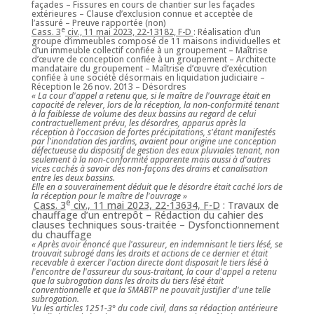
façades – Fissures en cours de chantier sur les façades
extérieures – Clause d
’
exclusion connue et acceptée de
l
’
assuré – Preuve rapportée (non)
e
Cass. 3
civ., 11 mai 2023, 22-13182, F-D
: Réalisation d
’
un
groupe d
’
immeubles composé de 11 maisons individuelles et
d
’
un immeuble collectif confiée à un groupement – Maîtrise
d’œuvre de conception confiée à un groupement – Architecte
mandataire du groupement – Maîtrise d’œuvre d
’
exécution
confiée à une société désormais en liquidation judiciaire –
Réception le 26 nov. 2013 – Désordres
« La cour d'appel a retenu que, si le maître de l'ouvrage était en
capacité de relever, lors de la réception, la non-conformité tenant
à la faiblesse de volume des deux bassins au regard de celui
contractuellement prévu, les désordres, apparus après la
réception à l'occasion de fortes précipitations, s'étant manifestés
par l'inondation des jardins, avaient pour origine une conception
défectueuse du dispositif de gestion des eaux pluviales tenant, non
seulement à la non-conformité apparente mais aussi à d'autres
vices cachés à savoir des non-façons des drains et canalisation
entre les deux bassins.
Elle en a souverainement déduit que le désordre était caché lors de
la réception pour le maître de l'ouvrage »
e
Cass. 3
civ., 11 mai 2023, 22-13634, F-D
: Travaux de
chauffage d
’
un entrepôt – Rédaction du cahier des
clauses techniques sous-traitée – Dysfonctionnement
du chauffage
« Après avoir énoncé que l'assureur, en indemnisant le tiers lésé, se
trouvait subrogé dans les droits et actions de ce dernier et était
recevable à exercer l'action directe dont disposait le tiers lésé à
l'encontre de l'assureur du sous-traitant, la cour d'appel a retenu
que la subrogation dans les droits du tiers lésé était
conventionnelle et que la SMABTP ne pouvait justifier d'une telle
subrogation.
Vu les articles 1251-3° du code civil, dans sa rédaction antérieure