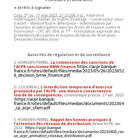
►Arrêts à signaler
e
Cass. 2
civ., 17 mai 2023, 21-21206, F-D :
Assurance
multirisques chantier du maître d’ouvrage – Constructeur sous-
traitant – Matériel fourni défectueux – Indemnisation par
l’assureur et subrogation dans les droits de l’assuré contre le
er
fournisseur – CPC art. 954, al. 1
– Formulation expresse des
prétentions des parties et moyens de fait et de droit (non) –
Demandes fondées (non)
Autorités de régulation et de surveillance
S. HORESNYI-PERREL,
La commission des sanctions de
https://acpr.banque-
l’ACPR sanctionne BMW Finance
:
france.fr/sites/default/files/media/2023/05/26/2023052
6_decision_bmw_finance.pdf
D. COUDREAU,
L’interdiction temporaire d’exercice
prononcée par l’ACPR : une mesure conservatoire
lourde de conséquences
, communiqué presse, 27 avr. 2023
https://acpr.banque-
:
france.fr/sites/default/files/medias/documents/202304
_cp_acpr_sfam.pdf
S. HORESNYI-PERREL,
Rappel des bonnes pratiques à
l’attention des réseaux de distribution,
Revue ACPR, avr.
2023 :
https://acpr.banque-
france.fr/sites/default/files/medias/documents/20230403_rev
ue_acpr_animation_reseaux_distribution.pdf