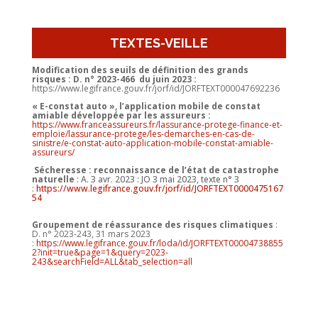
TEXTES-VEILLE
Modification des seuils de définition des grands
risques : D. n° 2023-466 du juin 2023 :
https://www.legifrance.gouv.fr/jorf/id/JORFTEXT000047692236
« E-constat auto », l’application mobile de constat
amiable développée par les assureurs :
https://www.franceassureurs.fr/lassurance-protege-finance-et-
emploie/lassurance-protege/les-demarches-en-cas-de-
sinistre/e-constat-auto-application-mobile-constat-amiable-
assureurs/
Sécheresse : reconnaissance de l’état de catastrophe
naturelle
: A. 3 avr. 2023 : JO 3 mai 2023, texte n° 3
:
https://www.legifrance.gouv.fr/jorf/id/JORFTEXT0000475167
54
Groupement de réassurance des risques climatiques
:
D. n° 2023-243, 31 mars 2023
:
https://www.legifrance.gouv.fr/loda/id/JORFTEXT00004738855
2?init=true&page=1&query=2023-
243&searchField=ALL&tab_selection=all