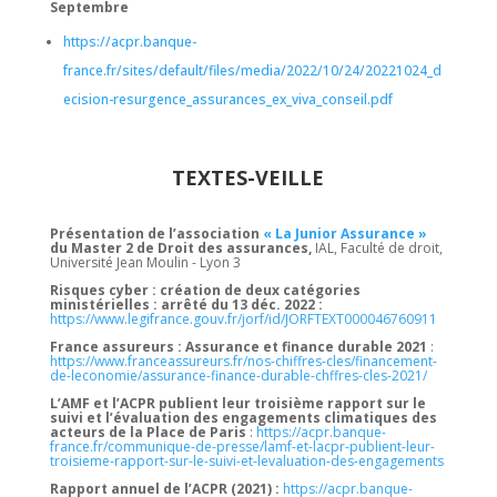
Septembre
https://acpr.banque-
france.fr/sites/default/files/media/2022/10/24/20221024_d
ecision-resurgence_assurances_ex_viva_conseil.pdf
TEXTES-VEILLE
Présentation de l’association
« La Junior Assurance »
du Master 2 de Droit des assurances,
IAL, Faculté de droit,
Université Jean Moulin - Lyon 3
Risques cyber : création de deux catégories
ministérielles : arrêté du 13 déc. 2022 :
https://www.legifrance.gouv.fr/jorf/id/JORFTEXT000046760911
France assureurs :
Assurance et finance durable 2021
:
https://www.franceassureurs.fr/nos-chiffres-cles/financement-
de-leconomie/assurance-finance-durable-chffres-cles-2021/
L’AMF et l’ACPR publient leur troisième rapport sur le
suivi et l’évaluation des engagements climatiques des
acteurs de la Place de Paris
:
https://acpr.banque-
france.fr/communique-de-presse/lamf-et-lacpr-publient-leur-
troisieme-rapport-sur-le-suivi-et-levaluation-des-engagements
Rapport annuel de l’ACPR (2021) :
https://acpr.banque-