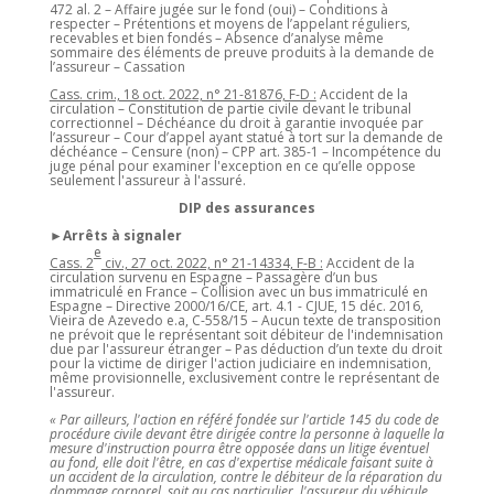
472 al. 2 – Affaire jugée sur le fond (oui) – Conditions à
respecter – Prétentions et moyens de l’appelant réguliers,
recevables et bien fondés – Absence d’analyse même
sommaire des éléments de preuve produits à la demande de
l’assureur – Cassation
Cass. crim., 18 oct. 2022, n° 21-81876, F-D :
Accident de la
circulation – Constitution de partie civile devant le tribunal
correctionnel – Déchéance du droit à garantie invoquée par
l’assureur – Cour d’appel ayant statué à tort sur la demande de
déchéance – Censure (non) – CPP art. 385-1 – Incompétence du
juge pénal pour examiner l'exception en ce qu’elle oppose
seulement l'assureur à l'assuré.
DIP des assurances
►Arrêts à signaler
e
Cass. 2
civ., 27 oct. 2022, n° 21-14334, F-B :
Accident de la
circulation survenu en Espagne – Passagère d’un bus
immatriculé en France – Collision avec un bus immatriculé en
Espagne – Directive 2000/16/CE, art. 4.1 - CJUE, 15 déc. 2016,
Vieira de Azevedo e.a, C-558/15 – Aucun texte de transposition
ne prévoit que le représentant soit débiteur de l'indemnisation
due par l'assureur étranger – Pas déduction d’un texte du droit
pour la victime de diriger l'action judiciaire en indemnisation,
même provisionnelle, exclusivement contre le représentant de
l'assureur.
« Par ailleurs, l'action en référé fondée sur l'article 145 du code de
procédure civile devant être dirigée contre la personne à laquelle la
mesure d'instruction pourra être opposée dans un litige éventuel
au fond, elle doit l'être, en cas d'expertise médicale faisant suite à
un accident de la circulation, contre le débiteur de la réparation du
dommage corporel, soit au cas particulier, l'assureur du véhicule