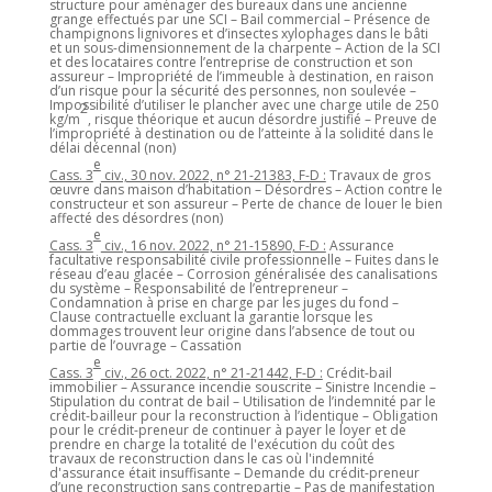
structure pour aménager des bureaux dans une ancienne
grange effectués par une SCI – Bail commercial – Présence de
champignons lignivores et d’insectes xylophages dans le bâti
et un sous-dimensionnement de la charpente – Action de la SCI
et des locataires contre l’entreprise de construction et son
assureur – Impropriété de l’immeuble à destination, en raison
d’un risque pour la sécurité des personnes, non soulevée –
Impossibilité d’utiliser le plancher avec une charge utile de 250
2
kg/m
, risque théorique et aucun désordre justifié – Preuve de
l’impropriété à destination ou de l’atteinte à la solidité dans le
délai décennal (non)
e
Cass. 3
civ., 30 nov. 2022, n° 21-21383, F-D :
Travaux de gros
œuvre dans maison d’habitation – Désordres – Action contre le
constructeur et son assureur – Perte de chance de louer le bien
affecté des désordres (non)
e
Cass. 3
civ., 16 nov. 2022, n° 21-15890, F-D :
Assurance
facultative responsabilité civile professionnelle – Fuites dans le
réseau d’eau glacée – Corrosion généralisée des canalisations
du système – Responsabilité de l’entrepreneur –
Condamnation à prise en charge par les juges du fond –
Clause contractuelle excluant la garantie lorsque les
dommages trouvent leur origine dans l’absence de tout ou
partie de l’ouvrage – Cassation
e
Cass. 3
civ., 26 oct. 2022, n° 21-21442, F-D :
Crédit-bail
immobilier – Assurance incendie souscrite – Sinistre Incendie –
Stipulation du contrat de bail – Utilisation de l’indemnité par le
crédit-bailleur pour la reconstruction à l’identique – Obligation
pour le crédit-preneur de continuer à payer le loyer et de
prendre en charge la totalité de l'exécution du coût des
travaux de reconstruction dans le cas où l'indemnité
d'assurance était insuffisante – Demande du crédit-preneur
d’une reconstruction sans contrepartie – Pas de manifestation