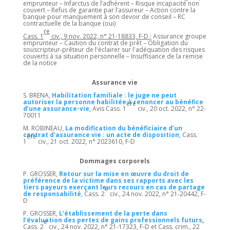
emprunteur – Infarctus de l’adhérent – Risque incapacité non
couvert – Refus de garantie par l’assureur – Action contre la
banque pour manquement à son devoir de conseil – RC
contractuelle de la banque (oui)
re
Cass. 1
civ., 9 nov. 2022, n° 21-18833, F-D :
Assurance groupe
emprunteur – Caution du contrat de prêt – Obligation du
souscripteur-prêteur de l'éclairer sur l'adéquation des risques
couverts à sa situation personnelle – Insuffisance de la remise
de la notice
Assurance vie
S. BRENA,
Habilitation familiale : le juge ne peut
autoriser la personne habilitée à renoncer au bénéfice
ère
d’une assurance-vie
, Avis Cass. 1
civ., 20 oct. 2022, n° 22-
70011
M. ROBINEAU,
La modification du bénéficiaire d’un
contrat d'assurance vie : un acte de disposition
, Cass.
ère
1
civ., 21 oct. 2022, n° 2023610, F-D
Dommages corporels
P. GROSSER,
Retour sur la mise en œuvre du droit de
préférence de la victime dans ses rapports avec les
tiers payeurs exerçant leurs recours en cas de partage
e
de responsabilité
, Cass. 2
civ., 24 nov. 2022, n° 21-20442, F-
D
P. GROSSER,
L’établissement de la perte dans
l’évaluation des pertes de gains professionnels futurs
,
e
Cass. 2
civ., 24 nov. 2022, n° 21-17323, F-D et Cass. crim., 22