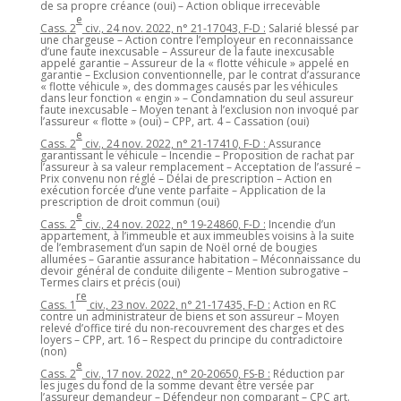
de sa propre créance (oui) – Action oblique irrecevable
e
Cass. 2
civ., 24 nov. 2022, n° 21-17043, F-D :
Salarié blessé par
une chargeuse – Action contre l’employeur en reconnaissance
d’une faute inexcusable – Assureur de la faute inexcusable
appelé garantie – Assureur de la « flotte véhicule » appelé en
garantie – Exclusion conventionnelle, par le contrat d’assurance
« flotte véhicule », des dommages causés par les véhicules
dans leur fonction « engin » – Condamnation du seul assureur
faute inexcusable – Moyen tenant à l’exclusion non invoqué par
l’assureur « flotte » (oui) – CPP, art. 4 – Cassation (oui)
e
Cass. 2
civ., 24 nov. 2022, n° 21-17410, F-D :
Assurance
garantissant le véhicule – Incendie – Proposition de rachat par
l’assureur à sa valeur remplacement – Acceptation de l’assuré –
Prix convenu non réglé – Délai de prescription – Action en
exécution forcée d’une vente parfaite – Application de la
prescription de droit commun (oui)
e
Cass. 2
civ., 24 nov. 2022, n° 19-24860, F-D :
Incendie d’un
appartement, à l’immeuble et aux immeubles voisins à la suite
de l’embrasement d’un sapin de Noël orné de bougies
allumées – Garantie assurance habitation – Méconnaissance du
devoir général de conduite diligente – Mention subrogative –
Termes clairs et précis (oui)
re
Cass. 1
civ., 23 nov. 2022, n° 21-17435, F-D :
Action en RC
contre un administrateur de biens et son assureur – Moyen
relevé d’office tiré du non-recouvrement des charges et des
loyers – CPP, art. 16 – Respect du principe du contradictoire
(non)
e
Cass. 2
civ., 17 nov. 2022, n° 20-20650, FS-B :
Réduction par
les juges du fond de la somme devant être versée par
l’assureur demandeur – Défendeur non comparant – CPC art.