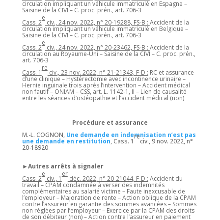
circulation impliquant un véhicule immatriculé en Espagne –
Saisine de la CIVI – C. proc. prén., art. 706-3
e
Cass. 2
civ., 24 nov. 2022, n° 20-19288, FS-B :
Accident de la
circulation impliquant un véhicule immatriculé en Belgique –
Saisine de la CIVI – C. proc. prén., art. 706-3
e
Cass. 2
civ., 24 nov. 2022, n° 20-23462, FS-B :
Accident de la
circulation au Royaume-Uni – Saisine de la CIVI – C. proc. prén.,
art. 706-3
re
Cass. 1
civ., 23 nov. 2022, n° 21-21343, F-D :
RC et assurance
d’une clinique – Hystérectomie avec incontinence urinaire –
Hernie inguinale trois après l’intervention – Accident médical
non fautif – ONIAM – CSS, art. L. 1142-1, II – Lien de causalité
entre les séances d’ostéopathie et l’accident médical (non)
Procédure et assurance
M.-L. COGNON,
Une demande en indemnisation n’est pas
re
une demande en restitution
, Cass. 1
civ., 9 nov. 2022, n°
20-18920
►Autres arrêts à signaler
e
er
Cass. 2
civ., 1
déc. 2022, n° 20-21044, F-D :
Accident du
travail – CPAM condamnée à verser des indemnités
complémentaires au salarié victime – Faute inexcusable de
l’employeur – Majoration de rente – Action oblique de la CPAM
contre l’assureur en garantie des sommes avancées – Sommes
non réglées par l’employeur – Exercice par la CPAM des droits
de son débiteur (non) – Action contre l’assureur en paiement