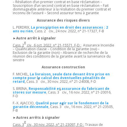
– Résiliation d’un premier contrat en base réclamation –
Souscription d’un second contrat en base réclamation – Fait
dommageable antérieur à la résiliation du premier contrat et
inconnu de l’assuré – Second assureur tenu à garantie
Assurance des risques divers
L. PERDRIX,
La prescription en droit des assurances : 2
e
ans ou rien
, Cass. 2
civ., 24 nov. 2022, n° 21-17327, F-B
►Autre arrêt à signaler
e
Cass. 2
civ., 6 oct. 2022, n° 21-15571, F-D :
Assurance Incendie
– Qualification clause – Condition de la garantie (oui) –
Exclusion de la garantie (non) – Absence de recherche de la
réunion des conditions de la garantie avant la survenance du
sinistre
Assurance construction
F. MICHEL,
La livraison, seule date devant être prise en
compte pour le calcul des éventuelles pénalités de
e
retard
,
Cass. 3
civ., 30 nov. 2022, n° 21-24008, F-D
S. BRENA,
Responsabilité et assurance du fabricant de
e
stores sur mesure
, Cass. 3
civ., 16 nov. 2022, n° 21-20016,
F-D
F.-X. AJACCIO,
Qualité pour agir sur le fondement de la
e
garantie décennale
, Cass. 3
civ., 16 nov. 2022, n° 21-23505,
F-B
►Autres arrêts à signaler
e
Cass. 3
civ., 30 nov. 2022, n° 21-23097, F-D :
Travaux de