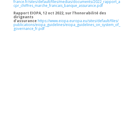
france.fr/sites/default/files/medias/documents/2022_rapport_a
cpr_chiffres_marche_francais_banque_assurance.pdf
Rapport EIOPA, 12 oct 2022, sur l’honorabilité des
dirigeants
d’assurance
https://www.eiopa.europa.eu/sites/default/files/
publications/eiopa_guidelines/eiopa_guidelines_on_system_of_
governance_fr.pdf