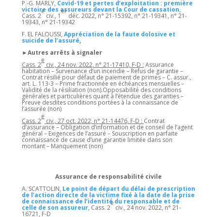
P.-G. MARLY,
Covid-19 et pertes d’exploitation : première
victoire des assureurs devant la Cour de cassation
,
e
er
Cass. 2
civ., 1
déc. 2022, n° 21-15392, n° 21-19341, n° 21-
19343, n° 21-19342
F. EL FALOUSSI,
Appréciation de la faute dolosive et
suicide de l’assuré
,
►Autres arrêts à signaler
e
Cass. 2
civ., 24 nov. 2022, n° 21-17410, F-D :
Assurance
habitation – Survenance d’un incendie – Refus de garantie –
Contrat résilié pour défaut de paiement de primes – C. assur.,
art. L. 113-3 – Prime fractionnée en échéances mensuelles –
Validité de la résiliation (non).Opposabilité des conditions
générales et particulières quant à l’étendue des garanties –
Preuve desdites conditions portées à la connaissance de
l’assurée (non)
e
Cass. 2
civ., 27 oct. 2022, n° 21-14476, F-D :
Contrat
d’assurance – Obligation d’information et de conseil de l’agent
général – Exigences de l’assuré – Souscription en parfaite
connaissance de cause d’une garantie limitée dans son
montant – Manquement (non)
Assurance de responsabilité civile
A. SCATTOLIN,
Le point de départ du délai de prescription
de l’action directe de la victime fixé à la date de la prise
de connaissance de l’identité du responsable et de
e
celle de son assureur
, Cass. 2
civ., 24 nov. 2022, n° 21-
16721, F-D