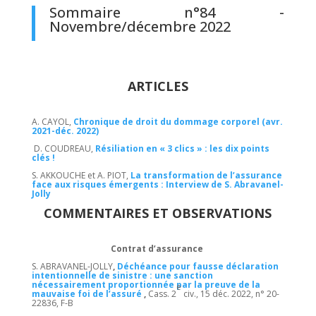
Sommaire n°84 -
Novembre/décembre 2022
ARTICLES
A. CAYOL,
Chronique de droit du dommage corporel (avr.
2021-déc. 2022)
D. COUDREAU,
Résiliation en « 3 clics » : les dix points
clés !
S. AKKOUCHE et A. PIOT,
La transformation de l’assurance
face aux risques émergents : Interview de S. Abravanel-
Jolly
COMMENTAIRES ET OBSERVATIONS
Contrat d’assurance
S. ABRAVANEL-JOLLY
,
Déchéance pour fausse déclaration
intentionnelle de sinistre : une sanction
nécessairement proportionnée par la preuve de la
e
mauvaise foi de l’assuré
,
Cass. 2
civ., 15 déc. 2022, n° 20-
22836, F-B