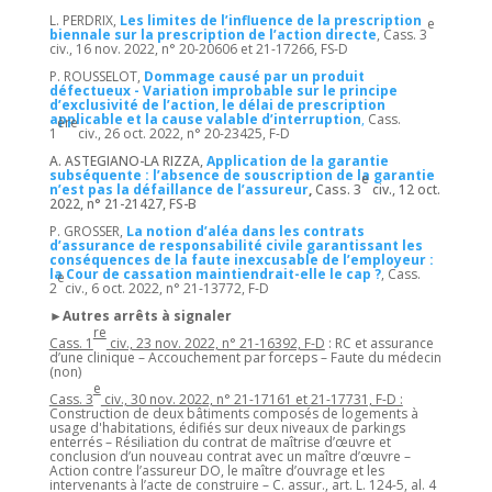
L. PERDRIX,
Les limites de l’influence de la prescription
e
biennale sur la prescription de l’action direct
e
, Cass. 3
civ., 16 nov. 2022, n° 20-20606 et 21-17266, FS-D
P. ROUSSELOT,
Dommage causé par un produit
défectueux - Variation improbable sur le principe
d’exclusivité de l’action, le délai de prescription
applicable et la cause valable d’interruption
,
Cass.
ère
1
civ., 26 oct. 2022, n° 20-23425, F-D
A. ASTEGIANO-LA RIZZA,
Application de la garantie
subséquente : l’absence de souscription de la garantie
e
n’est pas la défaillance de l’assureur
,
Cass. 3
civ., 12 oct.
2022, n° 21-21427, FS-B
P. GROSSER,
La notion d’aléa dans les contrats
d’assurance de responsabilité civile garantissant les
conséquences de la faute inexcusable de l’employeur :
la Cour de cassation maintiendrait-elle le cap ?
, Cass.
e
2
civ., 6 oct. 2022, n° 21-13772, F-D
►Autres arrêts à signaler
re
Cass. 1
civ., 23 nov. 2022, n° 21-16392, F-D
: RC et assurance
d’une clinique – Accouchement par forceps – Faute du médecin
(non)
e
Cass. 3
civ., 30 nov. 2022, n° 21-17161 et 21-17731, F-D :
Construction de deux bâtiments composés de logements à
usage d'habitations, édifiés sur deux niveaux de parkings
enterrés – Résiliation du contrat de maîtrise d’œuvre et
conclusion d’un nouveau contrat avec un maître d’œuvre –
Action contre l’assureur DO, le maître d’ouvrage et les
intervenants à l’acte de construire – C. assur., art. L. 124-5, al. 4