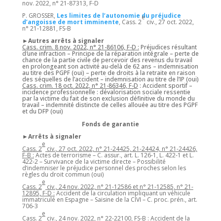
nov. 2022, n° 21-87313, F-D
P. GROSSER,
Les limites de l’autonomie du préjudice
e
d’angoisse de mort imminente
, Cass. 2
civ., 27 oct. 2022,
n° 21-12881, FS-B
►Autres arrêts à signaler
Cass. crim. 8 nov. 2022, n° 21-86106, F-D
:
Préjudices résultant
d
’
une infraction – Principe de la réparation intégrale – perte de
chance de la partie civile de percevoir des revenus du travail
en prolongeant son activité au-delà
de 62 ans
– indemnisation
au titre des PGPF (oui) – perte de droits à la retraite en raison
des séquelles de l’accident – indemnisation au titre de l’IP (oui)
Cass. crim. 18 oct. 2022, n° 21-86346, F-D
: Accident sportif –
incidence professionnelle : dévalorisation sociale ressentie
par la victime du fait de son exclusion définitive du monde du
travail – indemnité distincte de celles allouée au titre des PGPF
et du DFP (oui)
Fonds de garantie
►Arrêts à signaler
e
Cass. 2
civ., 27 oct. 2022, n° 21-24425, 21-24424, n° 21-24426,
F-B :
Actes de terrorisme – C. assur., art. L. 126-1, L. 422-1 et L.
422-2 – Survivance de la victime directe – Possibilité
d’indemniser le préjudice personnel des proches selon les
règles du droit commun (oui)
e
Cass. 2
civ., 24 nov. 2022, n° 21-12586 et n° 21-12585, n° 21-
12895, F-D :
Accident de la circulation impliquant un véhicule
immatriculé en Espagne – Saisine de la CIVI – C. proc. prén., art.
706-3
e
Cass. 2
civ., 24 nov. 2022, n° 22-22100, FS-B :
Accident de la