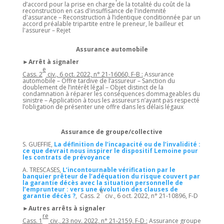
d’accord pour la prise en charge de la totalité du coût de la
reconstruction en cas d'insuffisance de l'indemnité
d'assurance – Reconstruction à l’identique conditionnée par un
accord préalable tripartite entre le preneur, le bailleur et
l'assureur – Rejet
Assurance automobile
►Arrêt à signaler
e
Cass. 2
civ., 6 oct. 2022, n° 21-16060, F-B :
Assurance
automobile – Offre tardive de l’assureur – Sanction du
doublement de l’intérêt légal – Objet distinct de la
condamnation à réparer les conséquences dommageables du
sinistre – Application à tous les assureurs n’ayant pas respecté
l’obligation de présenter une offre dans les délais légaux
Assurance de groupe/collective
S. GUEFFIE,
La définition de l’incapacité ou de l’invalidité :
ce que devrait nous inspirer le dispositif Lemoine pour
les contrats de prévoyance
A. TRESCASES,
L’incontournable vérification par le
banquier prêteur de l’adéquation du risque couvert par
la garantie décès avec la situation personnelle de
l’emprunteur : vers une évolution des clauses de
e
garantie décès ?
, Cass. 2
civ., 6 oct. 2022, n° 21-10896, F-D
►Autres arrêts à signaler
re
Cass. 1
civ., 23 nov. 2022, n° 21-2159, F-D :
Assurance groupe