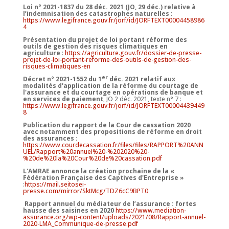
Loi n° 2021-1837 du 28 déc. 2021 (JO, 29 déc.) relative à
l’indemnisation des catastrophes naturelles
:
https://www.legifrance.gouv.fr/jorf/id/JORFTEXT00004458986
4
Présentation du projet de loi portant réforme des
outils de gestion des risques climatiques en
agriculture
:
https://agriculture.gouv.fr/dossier-de-presse-
projet-de-loi-portant-reforme-des-outils-de-gestion-des-
risques-climatiques-en
er
Décret n° 2021-1552 du 1
déc. 2021 relatif aux
modalités d'application de la réforme du courtage de
l'assurance et du courtage en opérations de banque et
en services de paiement
, JO 2 déc. 2021, texte n° 7 :
https://www.legifrance.gouv.fr/jorf/id/JORFTEXT00004439449
8
Publication du rapport de la Cour de cassation 2020
avec notamment des propositions de réforme en droit
des assurances :
https://www.courdecassation.fr/files/files/RAPPORT%20ANN
UEL/Rapport%20annuel%20-%202020%20-
%20de%20la%20Cour%20de%20cassation.pdf
L'AMRAE annonce la création prochaine de la «
Fédération Française des Captives d'Entreprise »
:
https://mail.seitosei-
presse.com/mirror/SktMcg/TDZ6cC9BPT0
Rapport annuel du médiateur de l’assurance : fortes
hausse des saisines en 2020
https://www.mediation-
assurance.org/wp-content/uploads/2021/08/Rapport-annuel-
2020-LMA_Communique-de-presse.pdf