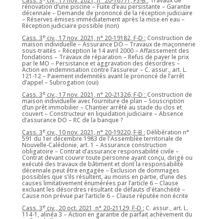
Cass. 3
civ., 17 nov. 2021, n° 20-16771, FS-B :
Travaux de
rénovation d’une piscine – Fuite d’eau persistante – Garantie
décennale – Demande de prononcé de la réception judiciaire
– Réserves émises immédiatement après la mise en eau –
Réception judiciaire possible (non)
e
Cass. 3
civ., 17 nov. 2021, n° 20-19182, F-D :
Construction de
maison individuelle – Assurance DO – Travaux de maçonnerie
sous-traités – Réception le 14 avril 2000 – Affaissement des
fondations – Travaux de réparation – Refus de payer le prix
par le MO – Persistance et aggravation des désordres –
Action en indemnisation contre l’assureur – C. assur., art. L.
121-12 – Paiement indemnités avant le prononcé de l’arrêt
d’appel – Subrogation (oui)
e
Cass. 3
civ., 17 nov. 2021, n° 20-21326, F-D :
Construction de
maison individuelle avec fourniture de plan – Souscription
d’un prêt immobilier – Chantier arrêté au stade du clos et
couvert – Constructeur en liquidation judiciaire – Absence
d’assurance DO – RC de la banque ?
e
Cass. 3
civ., 10 nov. 2021, n° 20-19220, F-B :
Délibération n°
591 du 1er décembre 1983 de l'Assemblée territoriale de
Nouvelle-Calédonie, art. 1 – Assurance construction
obligatoire – Contrat d’assurance responsabilité civile –
Contrat devant couvrir toute personne ayant conçu, dirigé ou
exécuté des travaux de bâtiment et dont la responsabilité
décennale peut être engagée – Exclusion de dommages
possibles que s’ils résultent, au moins en partie, d’une des
causes limitativement énumérées par l’article 6 – Clause
excluant les désordres résultant de défauts d'étanchéité –
Cause non prévue par l’article 6 – Clause réputée non écrite
e
Cass. 3
civ., 20 oct. 2021, n° 20-21129, F-D :
C. assur., art. L.
114-1, alinéa 3 – Action en garantie de parfait achèvement du