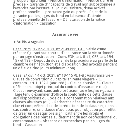
groupe emprunteur – Notice d’information – Notice claire et
précise – Garantie d’incapacité de travail non subordonnée à
l'exercice par l'assuré, au jour du sinistre, d'une activité
professionnelle lui procurant gain ou profit – Rejet de la
garantie par les juges du fond en l’absence d’activité
professionnelle de l’assuré – Dénaturation de la notice
d’information – Cassation
Assurance vie
►Arrêts à signaler
Cass. crim., 17 nov. 2021, n° 21-80868, F-D :
Saisie d’une
créance figurant sur contrat d’assurance sur la vie ordonnée
par un juge d’instruction – Conv. EDH, art. 6, §1, CPP, art. 194,
197 et 198 – Dépôt du dossier de la procédure au greffe de la
chambre de l’instruction et à disposition des avocats pendant
un délai de cinq jours minimum (non)
e
Cass. 2
civ., 14 oct. 2021, n° 19-11578, F-B :
Assurance vie –
Clause de conversion du capital en rente viagère – C.
consom., art. L. 132-1 (anc. réd.) – Clause abusive ? – Clause
définissant l'objet principal du contrat d’assurance (oui) –
Clause renvoyant, sans autre précision, au
« tarif en vigueur
» –
Juge tenu d’examiner d’office la conformité de cette clause
aux dispositions du Code de la consommation relatives aux
clauses abusives (oui) – Recherche nécessaire du caractère
clair et compréhensible de la rédaction de la clause et, dans le
cas contraire, si la clause n’avait pas pour objet ou pour effet
de créer un déséquilibre significatif entre les droits et
obligations des parties au détriment du non-professionnel ou
consommateur – Absence de recherches par les juges du
fond – Cassation