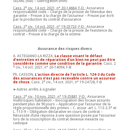
SELARL (oui) – Subrogation (non)
e
Cass. 2
civ., 14 oct. 2021, n° 20-14684, F-D :
Assurance
responsabilité civile – Charge de la preuve de l’étendue des
garantie – Preuve à la charge de l’assureur – Preuve par écrit
par la production du contrat d’assurance
e
Cass. 2
civ., 14 oct. 2021, n° 19-25723, F-D :
Assurance
responsabilité civile – Charge de la preuve de l’existence du
contrat – Preuve à la charge de la victime
Assurance des risques divers
A. ASTEGIANO-LA RIZZA,
La clause visant le défaut
d’entretien et de réparation d’un bien ne peut pas être
considérée comme une condition de la garantie
, Cass. 2
e
civ., 14 oct. 2021, n° 20-14094, F-B
Ph. CASSON,
L’action directe de l’article L. 124-3 du Code
des assurances n’est pas recevable contre un assureur
e
de chose
, Cass. 2
civ., 14 oct. 2021, n° 19-24728, F-B
►Autres arrêts à signaler
e
Cass. 2
civ., 10 nov. 2021, n° 19-25881, F-D :
Assurance
multirisques habitation – Inoccupation des locaux assurés
pendant plus de 90 jours – Application par l’assureur de la
règle proportionnelle des primes – C. assur. art. L. 113-2-3° et
L. 113-9 – Obligation déclarative en cours de contrat –
Nécessité d’une réponse à une question posée par l’assureur
lors de la souscription du contrat devenue inexacte ou
caduque
e