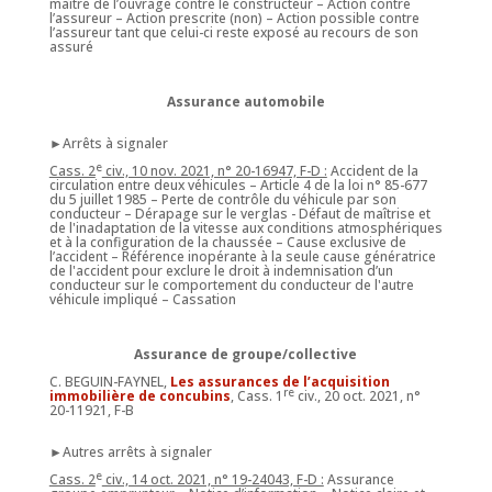
maître de l’ouvrage contre le constructeur – Action contre
l’assureur – Action prescrite (non) – Action possible contre
l’assureur tant que celui-ci reste exposé au recours de son
assuré
Assurance automobile
►Arrêts à signaler
e
Cass. 2
civ., 10 nov. 2021, n° 20-16947, F-D :
Accident de la
circulation entre deux véhicules – Article 4 de la loi n° 85-677
du 5 juillet 1985 – Perte de contrôle du véhicule par son
conducteur – Dérapage sur le verglas - Défaut de maîtrise et
de l'inadaptation de la vitesse aux conditions atmosphériques
et à la configuration de la chaussée – Cause exclusive de
l’accident – Référence inopérante à la seule cause génératrice
de l'accident pour exclure le droit à indemnisation d’un
conducteur sur le comportement du conducteur de l'autre
véhicule impliqué – Cassation
Assurance de groupe/collective
C. BEGUIN-FAYNEL,
Les assurances de l’acquisition
re
immobilière de concubins
, Cass. 1
civ., 20 oct. 2021, n°
20-11921, F-B
►Autres arrêts à signaler
e
Cass. 2
civ., 14 oct. 2021, n° 19-24043, F-D :
Assurance