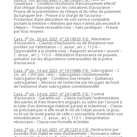
couverture – Condition résolutoire d’encaissement effectif
d’un chèque d’acompte sur les cotisations d’assurance –
Preuve de la présentation du chèque et du refus de paiement
du banquier tiré – Preuve à la charge de l’assureur –
Production d’une attestation de son service comptable
portant la mention «
Attestons que nous n'avons pas encaissé le
chèque
» – Preuve recevable (oui) – Faits juridiques – Preuve
par tous moyens
e
Cass. 3
civ., 20 oct. 2021, n° 20-18533, F-D :
Attestation
d’assurance – Clauses d’exclusions ou de limitations non
portées sur l’attestation – C. assur., art. L. 112-6 –
Opposabilité à la victime (oui) – Rapports assureur / assuré –
C. assur., art. L. 112-3 – Attestation d’assurance ne pouvant
prévaloir sur les dispositions contractuelles de la police
d’assurance
e
Cass. 2
civ., 14 oct. 2021, n° 19-19486, F-D :
Subrogation – C.
civ., art. 1250 (anc. réd.) – Subrogation conventionnelle –
Subrogation légale – Condition non remplie – Quittances
subrogatives – Absence de recherche par les juges du fond
de l’existence d’une subrogation conventionnelle
e
Cass. 2
civ., 14 oct. 2021, n° 24-14075, F-D :
Contrat
d’assurance – Garantie vol – Clause excluant l'indemnisation
des pertes et frais financiers engagés ou subis par l'assuré à
la suite d'un dommage matériel garanti et indemnisé – Clause
ne précisant pas si elle visait le vol de l'objet assuré, la grue,
ou le vol de toute partie de celle-ci susceptible d'entraîner son
immobilisation – C. assur., art. L. 113-1 – Interprétation
nécessaire – Clause non formelle et limitée
e
Cass. 2
civ., 14 oct. 2021, n° 20-12214, F-D :
Destruction par
incendie d’un chalet en voie d’achèvement – Assurance valeur