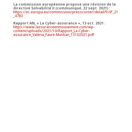
La commission européenne propose une révision de la
directive Solvabilité II (communiqué, 22 sept. 2021) :
https://ec.europa.eu/commission/presscorner/detail/fr/IP_21
_4783
Rapport AN, « La Cyber-assurance », 13 oct. 2021 :
https://www.lassuranceenmouvement.com/wp-
content/uploads/2021/10/Rapport_La-Cyber-
assurance_Valeria_Faure-Muntian_13102021.pdf