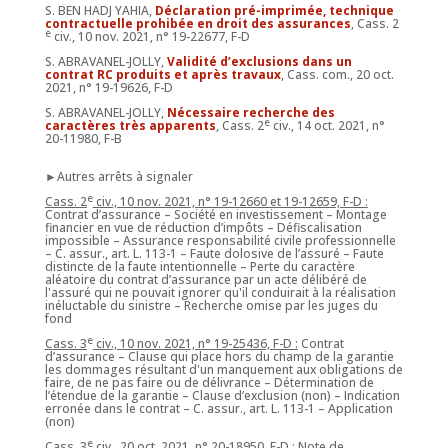
S. BEN HADJ YAHIA,
Déclaration pré-imprimée, technique
contractuelle prohibée en droit des assurances
, Cass. 2
e
civ., 10 nov. 2021, n° 19-22677, F-D
S. ABRAVANEL-JOLLY,
Validité d’exclusions dans un
contrat RC produits et après travaux
, Cass. com., 20 oct.
2021, n° 19-19626, F-D
S. ABRAVANEL-JOLLY,
Nécessaire recherche des
e
caractères très apparents
, Cass. 2
civ., 14 oct. 2021, n°
20-11980, F-B
►Autres arrêts à signaler
e
Cass. 2
civ., 10 nov. 2021, n° 19-12660 et 19-12659, F-D :
Contrat d’assurance – Société en investissement – Montage
financier en vue de réduction d’impôts – Défiscalisation
impossible – Assurance responsabilité civile professionnelle
– C. assur., art. L. 113-1 – Faute dolosive de l’assuré – Faute
distincte de la faute intentionnelle – Perte du caractère
aléatoire du contrat d’assurance par un acte délibéré de
l'assuré qui ne pouvait ignorer qu'il conduirait à la réalisation
inéluctable du sinistre – Recherche omise par les juges du
fond
e
Cass. 3
civ., 10 nov. 2021, n° 19-25436, F-D :
Contrat
d’assurance – Clause qui place hors du champ de la garantie
les dommages résultant d'un manquement aux obligations de
faire, de ne pas faire ou de délivrance – Détermination de
l’étendue de la garantie – Clause d’exclusion (non) – Indication
erronée dans le contrat – C. assur., art. L. 113-1 – Application
(non)
e
Cass. 3
civ., 20 oct. 2021, n° 20-18950, F-D :
Note de