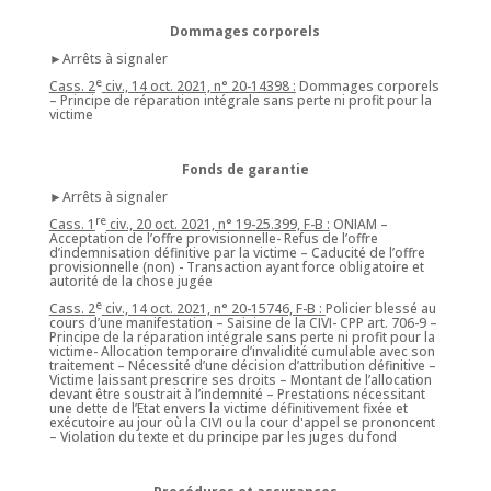
Dommages corporels
►Arrêts à signaler
e
Cass. 2
civ., 14 oct. 2021, n° 20-14398 :
Dommages corporels
– Principe de réparation intégrale sans perte ni profit pour la
victime
Fonds de garantie
►Arrêts à signaler
re
Cass. 1
civ., 20 oct. 2021, n° 19-25.399, F-B :
ONIAM –
Acceptation de l’offre provisionnelle- Refus de l’offre
d’indemnisation définitive par la victime – Caducité de l’offre
provisionnelle (non) - Transaction ayant force obligatoire et
autorité de la chose jugée
e
Cass. 2
civ., 14 oct. 2021, n° 20-15746, F-B :
Policier blessé au
cours d’une manifestation – Saisine de la CIVI- CPP art. 706-9 –
Principe de la réparation intégrale sans perte ni profit pour la
victime- Allocation temporaire d’invalidité cumulable avec son
traitement – Nécessité d’une décision d’attribution définitive –
Victime laissant prescrire ses droits – Montant de l’allocation
devant être soustrait à l’indemnité – Prestations nécessitant
une dette de l’Etat envers la victime définitivement fixée et
exécutoire au jour où la CIVI ou la cour d'appel se prononcent
– Violation du texte et du principe par les juges du fond