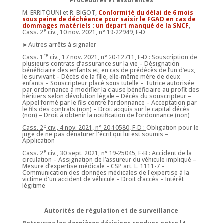
Procédures et assurances
M. ERRITOUNI et R. BIGOT,
Conformité du délai de 6 mois
sous peine de déchéance pour saisir le FGAO en cas de
dommages matériels : un départ manqué de la SNCF
,
e
Cass. 2
civ., 10 nov. 2021, n° 19-22949, F-D
►Autres arrêts à signaler
re
Cass. 1
civ., 17 nov. 2021, n° 20-12711, F-D :
Souscription de
plusieurs contrats d’assurance sur la vie – Désignation
bénéficiaire des enfants et, en cas de prédécès de l’un d’eux,
le survivant – Décès de la fille, elle-même mère de deux
enfants – Souscripteur placé sous tutelle – Tutrice autorisée
par ordonnance à modifier la clause bénéficiaire au profit des
héritiers selon dévolution légale – Décès du souscripteur –
Appel formé par le fils contre l’ordonnance – Acceptation par
le fils des contrats (non) – Droit acquis sur le capital décès
(non) – Droit à obtenir la notification de l’ordonnance (non)
e
Cass. 2
civ., 4 nov. 2021, n° 20-10580, F-D :
Obligation pour le
juge de ne pas dénaturer l'écrit qui lui est soumis –
Application
e
Cass. 2
civ., 30 sept. 2021, n° 19-25045, F-B :
Accident de la
circulation – Assignation de l’assureur du véhicule impliqué –
Mesure d’expertise médicale – CSP art. L. 1111-7 –
Communication des données médicales de l'expertise à la
victime d'un accident de véhicule – Droit d’accès – Intérêt
légitime
Autorités de régulation et de surveillance
Retrouvez les dernières décisions rendues entre l4