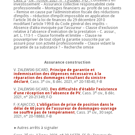
Cass. 2
civ., 10 nov. 2021, n° 19-20681, F-D :
Conseillers en
investissement – Assurance collective responsabilité civile
professionnelle – Montages financiers au profit de ses clients
– Remise en cause par l’administration fiscale des réductions
d’impôts – réduction d’impôt impossible en application de
l'article 36 de la loi de finances du 29 décembre 2010
modifiant l'article 199 B du Code général des impôts –
Absence d’aléa invoquée par l’assureur – Clause d'exclusion
relative à l'absence d'exécution de la prestation – C. assur.,
art. L. 113-1 – Clause formelle et limitée – Clause ne
pouvantpriver de tout objet la garantie souscrite par un
assuré pour son activité professionnelle – Clause vidant la
garantie de sa substance ? – Recherche omise
Assurance construction
V. ZALEWSKI-SICARD,
Principe de garantie et
indemnisation des dépenses nécessaires à la
réparation des dommages résultant du sinistre
e
déclaré
, Cass. 3
civ., 8 déc. 2021, n° 20-18540, F-B
V. ZALEWSKI-SICARD,
Des difficultés d’établir l’existence
e
d’une réception en l’absence de PV
, Cass. 3
civ., 8 déc.
2021, n° 20-21349, F-D
F.-X AJACCIO,
L’obligation de prise de position dans le
délai de 60 jours de l’assureur de dommages-ouvrage
e
ne souffre pas de tempérament
, Cass. 3
civ., 30 sept.
2021, n° 20-18883, F-B
►Autres arrêts à signaler
e