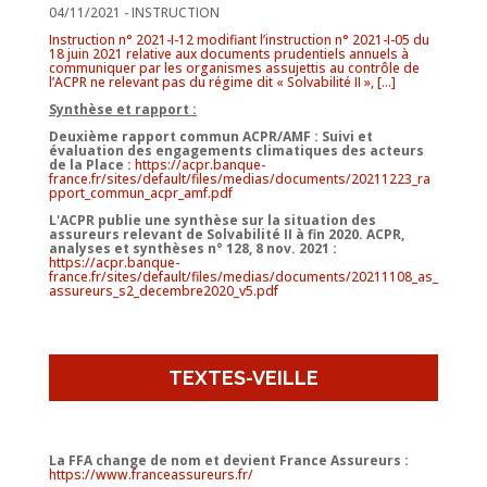
04/11/2021 - INSTRUCTION
Instruction n° 2021-I-12 modifiant l’instruction n° 2021-I-05 du
18 juin 2021 relative aux documents prudentiels annuels à
communiquer par les organismes assujettis au contrôle de
l’ACPR ne relevant pas du régime dit « Solvabilité II », [...]
Synthèse et rapport :
Deuxième rapport commun ACPR/AMF : Suivi et
évaluation des engagements climatiques des acteurs
de la Place :
https://acpr.banque-
france.fr/sites/default/files/medias/documents/20211223_ra
pport_commun_acpr_amf.pdf
L'ACPR publie une synthèse sur la situation des
assureurs relevant de Solvabilité II à fin 2020.
ACPR,
analyses et synthèses n° 128, 8 nov. 2021 :
https://acpr.banque-
france.fr/sites/default/files/medias/documents/20211108_as_
assureurs_s2_decembre2020_v5.pdf
TEXTES-VEILLE
La FFA change de nom et devient France Assureurs :
https://www.franceassureurs.fr/