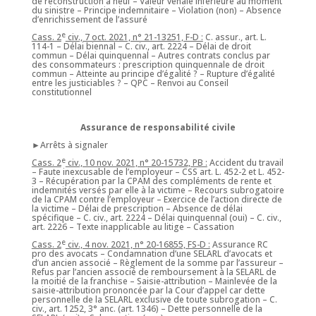
de reconstruction à neuf – Valeur vénale inférieure au moment
du sinistre – Principe indemnitaire – Violation (non) – Absence
d’enrichissement de l’assuré
e
Cass. 2
civ., 7 oct. 2021, n° 21-13251, F-D :
C. assur., art. L.
114-1 – Délai biennal – C. civ., art. 2224 – Délai de droit
commun – Délai quinquennal – Autres contrats conclus par
des consommateurs : prescription quinquennale de droit
commun – Atteinte au principe d’égalité ? – Rupture d’égalité
entre les justiciables ? – QPC – Renvoi au Conseil
constitutionnel
Assurance de responsabilité civile
►Arrêts à signaler
e
Cass. 2
civ., 10 nov. 2021, n° 20-15732, PB :
Accident du travail
– Faute inexcusable de l’employeur – CSS art. L. 452-2 et L. 452-
3 – Récupération par la CPAM des compléments de rente et
indemnités versés par elle à la victime – Recours subrogatoire
de la CPAM contre l’employeur – Exercice de l’action directe de
la victime – Délai de prescription – Absence de délai
spécifique – C. civ., art. 2224 – Délai quinquennal (oui) – C. civ.,
art. 2226 – Texte inapplicable au litige – Cassation
e
Cass. 2
civ., 4 nov. 2021, n° 20-16855, FS-D :
Assurance RC
pro des avocats – Condamnation d’une SELARL d’avocats et
d’un ancien associé – Règlement de la somme par l’assureur –
Refus par l’ancien associé de remboursement à la SELARL de
la moitié de la franchise – Saisie-attribution – Mainlevée de la
saisie-attribution prononcée par la Cour d’appel car dette
personnelle de la SELARL exclusive de toute subrogation – C.
civ., art. 1252, 3° anc. (art. 1346) – Dette personnelle de la