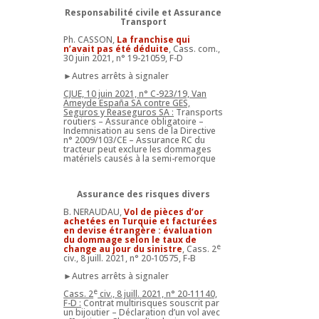
Responsabilité civile et Assurance
Transport
Ph. CASSON,
La franchise qui
n’avait pas été déduite
, Cass. com.,
30 juin 2021, n° 19-21059, F-D
►Autres arrêts à signaler
CJUE, 10 juin 2021, n° C-923/19, Van
Ameyde España SA contre GES,
Seguros y Reaseguros SA :
Transports
routiers – Assurance obligatoire –
Indemnisation au sens de la Directive
n° 2009/103/CE – Assurance RC du
tracteur peut exclure les dommages
matériels causés à la semi-remorque
Assurance des risques divers
B. NERAUDAU,
Vol de pièces d’or
achetées en Turquie et facturées
en devise étrangère : évaluation
du dommage selon le taux de
e
change au jour du sinistre
, Cass. 2
civ., 8 juill. 2021, n° 20-10575, F-B
►Autres arrêts à signaler
e
Cass. 2
civ., 8 juill. 2021, n° 20-11140,
F-D :
Contrat multirisques souscrit par
un bijoutier – Déclaration d’un vol avec