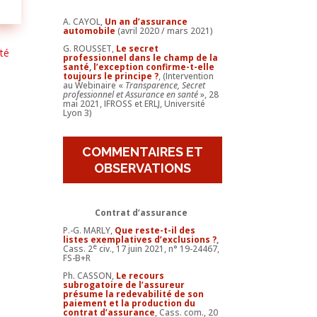
A. CAYOL,
Un an d’assurance
automobile
(avril 2020 / mars 2021)
G. ROUSSET,
Le secret
ité
professionnel dans le champ de la
santé, l’exception confirme-t-elle
toujours le principe ?
, (Intervention
au Webinaire «
Transparence, Secret
professionnel et Assurance en santé
», 28
mai 2021, IFROSS et ERLJ, Université
Lyon 3)
COMMENTAIRES ET
OBSERVATIONS
Contrat d’assurance
P.-G. MARLY,
Que reste-t-il des
listes exemplatives d’exclusions ?
,
e
Cass. 2
civ., 17 juin 2021, n° 19-24467,
FS-B+R
Ph. CASSON,
Le recours
subrogatoire de l’assureur
présume la redevabilité de son
paiement et la production du
contrat d’assurance
, Cass. com., 20