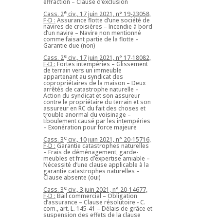
effraction – Clause d’exclusion
e
Cass. 2
civ., 17 juin 2021, n° 19-23058,
F-D :
Assurance flotte d’une société de
navires de croisières – Incendie à bord
d’un navire – Navire non mentionné
comme faisant partie de la flotte –
Garantie due (non)
e
Cass. 2
civ., 17 juin 2021, n° 17-18082,
F-D :
Fortes intempéries – Glissement
de terrain vers un immeuble
appartenant au syndicat des
copropriétaires de la maison – Deux
arrêtés de catastrophe naturelle –
Action du syndicat et son assureur
contre le propriétaire du terrain et son
assureur en RC du fait des choses et
trouble anormal du voisinage –
Éboulement causé par les intempéries
– Exonération pour force majeure
e
Cass. 3
civ., 10 juin 2021, n° 20-15716,
F-D :
Garantie catastrophes naturelles
– Frais de déménagement, garde-
meubles et frais d’expertise amiable –
Nécessité d’une clause applicable à la
garantie catastrophes naturelles –
Clause absente (oui)
e
Cass. 3
civ., 3 juin 2021, n° 20-14677,
F-D :
Bail commercial – Obligation
d’assurance – Clause résolutoire - C.
com., art. L. 145-41 – Délais de grâce et
suspension des effets de la clause