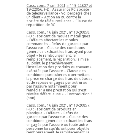
Cass. com., 7 juill. 2021, n° 19-22807 et
19-22956, F-D
: Assurance RC société
de télésurveillance - Vol perpétré chez
un client – Action en RC contre la
société de télésurveillance – Clause de
répartition de RC
Cass. com., 16 juin 2021, n° 19-20858,
F-D
: Fabricant de moules métalliques
– Défauts affectant les moules
commandés – Refus de garantie par
l’assureur – Clause des conditions
générales excluant les frais ayant pour
objet « le remboursement, le
remplacement, la réparation, la mise
au point, le parachèvement,
l'installation des produits ou travaux »
exécutés par l'assuré – Clause des
conditions particulières « permettant
la prise en charge des frais de dépose
et de repose engagés par autrui ou
par l'assuré notamment pour
remédier à une prestation qui s'est
révélée défectueuse » - Contradiction ?
(non)
Cass. com., 16 juin 2021, n° 19-20857,
F-D
: Fabricant de produits en
plastique – Défauts – Refus de
garantie par l’assureur – Clause des
conditions générales excluant les frais
engagés par l'assuré ou toute autre
personne lorsqu'ils ont pour objet le
remboursement, le remplacement, la