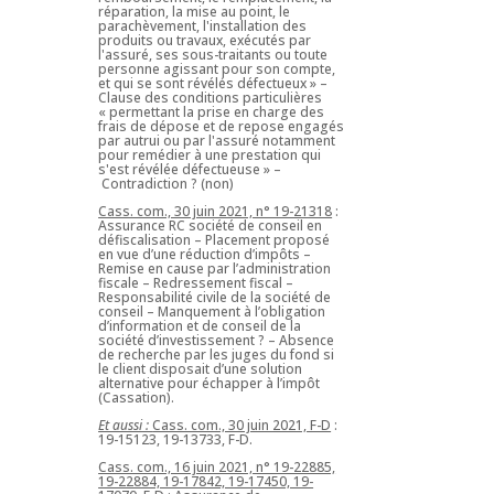
réparation, la mise au point, le
parachèvement, l'installation des
produits ou travaux, exécutés par
l'assuré, ses sous-traitants ou toute
personne agissant pour son compte,
et qui se sont révélés défectueux » –
Clause des conditions particulières
« permettant la prise en charge des
frais de dépose et de repose engagés
par autrui ou par l'assuré notamment
pour remédier à une prestation qui
s'est révélée défectueuse » –
Contradiction ? (non)
Cass. com., 30 juin 2021, n° 19-21318
:
Assurance RC société de conseil en
défiscalisation – Placement proposé
en vue d’une réduction d’impôts –
Remise en cause par l’administration
fiscale – Redressement fiscal –
Responsabilité civile de la société de
conseil – Manquement à l’obligation
d’information et de conseil de la
société d’investissement ? – Absence
de recherche par les juges du fond si
le client disposait d’une solution
alternative pour échapper à l’impôt
(Cassation).
Et aussi :
Cass. com., 30 juin 2021, F-D
:
19-15123, 19-13733, F-D.
Cass. com., 16 juin 2021, n° 19-22885,
19-22884, 19-17842, 19-17450, 19-