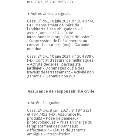
mai 2021, n° 20-12858, F-D
►Autres arrêts à signaler
e
Cass. 3
civ., 10 juin 2021, n° 20-10774,
F-D :
Manquement délibéré de
l’architecte à ses obligations – C.
assur., art. L. 113-1 – Faute
intentionnelle (non) – Faute dolosive ?
–Suppression de l’aléa inhérent au
contrat d’assurance (oui) – Garantie
non due
e
Cass. 3
civ., 10 juin 2021, n° 20-13387,
F-D :
Contrat d’assurance multirisques
– Activité déclarée : paysagiste
jardinier – Dommages dus à des
travaux de terrassement – Activité non
garantie – Garantie non due
Assurance de responsabilité civile
►Arrêts à signaler
e
Cass. 2
civ., 8 juill. 2021, n° 19-12231
et 19-17453, F-D
: Assurance RC
produits – Pose de panneaux
photovoltaïques – Prise en charge du
remplacement des panneaux
défectueux ? – Clause de garantie
ambiguë – Interprétation