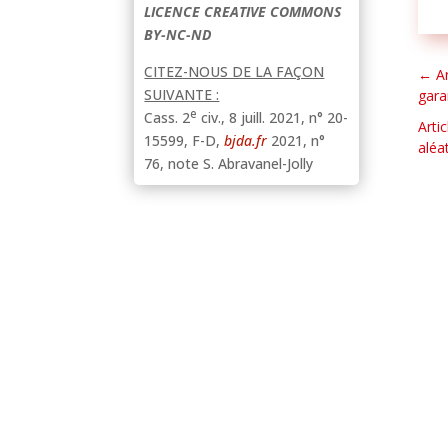
LICENCE CREATIVE COMMONS
BY-NC-ND
CITEZ-NOUS DE LA FAÇON
←
A
SUIVANTE :
gara
e
Cass. 2
civ., 8 juill. 2021, n° 20-
Arti
15599, F-D
,
bjda.fr
2021, n°
aléa
76, note S. Abravanel-Jolly