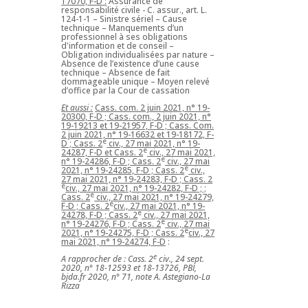
17070, F-D :
Assurance de
responsabilité civile - C. assur., art. L.
124-1-1 – Sinistre sériel – Cause
technique – Manquements d’un
professionnel à ses obligations
d'information et de conseil –
Obligation individualisées par nature –
Absence de l’existence d’une cause
technique – Absence de fait
dommageable unique – Moyen relevé
d’office par la Cour de cassation
Et aussi :
Cass. com. 2 juin 2021, n° 19-
20300, F-D ; Cass. com., 2 juin 2021, n°
19-19213 et 19-21957, F-D ; Cass. Com.
2 juin 2021, n° 19-16632 et 19-18172, F-
e
D ; Cass. 2
civ., 27 mai 2021, n° 19-
e
24287, F-D et Cass. 2
civ., 27 mai 2021,
e
n° 19-24286, F-D ; Cass. 2
civ., 27 mai
e
2021, n° 19-24285, F-D ; Cass. 2
civ.,
27 mai 2021, n° 19-24283, F-D ; Cass. 2
e
civ., 27 mai 2021, n° 19-24282, F-D ; ;
e
Cass. 2
civ., 27 mai 2021, n° 19-24279,
e
F-D ; Cass. 2
civ., 27 mai 2021, n° 19-
e
24278, F-D ; Cass. 2
civ., 27 mai 2021,
e
n° 19-24276, F-D ; Cass. 2
civ., 27 mai
e
2021, n° 19-24275, F-D ; Cass. 2
civ., 27
mai 2021, n° 19-24274, F-D
:
e
A rapprocher de : Cass. 2
civ., 24 sept.
2020, n° 18-12593 et 18-13726, PBI,
bjda.fr 2020, n° 71, note A. Astegiano-La
Rizza