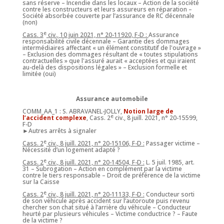
sans réserve – Incendie dans les locaux – Action de la société
contre les constructeurs et leurs assureurs en réparation –
Société absorbée couverte par l’assurance de RC décennale
(non)
e
Cass. 3
civ., 10 juin 2021, n° 20-11920, F-D :
Assurance
responsabilité civile décennale – Garantie des dommages
intermédiaires affectant « un élément constitutif de l'ouvrage »
– Exclusion des dommages résultant de « toutes stipulations
contractuelles » que l'assuré aurait « acceptées et qui iraient
au-delà des dispositions légales » – Exclusion formelle et
limitée (oui)
Assurance automobile
COMM_AA_1 : S. ABRAVANEL-JOLLY,
Notion large de
e
l’accident complexe
, Cass. 2
civ., 8 juill. 2021, n° 20-15599,
F-D
►Autres arrêts à signaler
e
Cass. 2
civ., 8 juill. 2021, n° 20-15106, F-D :
Passager victime –
Nécessité d’un logement adapté ?
e
Cass. 2
civ., 8 juill. 2021, n° 20-14504, F-D :
L. 5 juil. 1985, art.
31 – Subrogation – Action en complément par la victime
contre le tiers responsable – Droit de préférence de la victime
sur la Caisse
e
Cass. 2
civ., 8 juill. 2021, n° 20-11133, F-D :
Conducteur sorti
de son véhicule après accident sur l’autoroute puis revenu
chercher son chat situé à l’arrière du véhicule – Conducteur
heurté par plusieurs véhicules – Victime conductrice ? – Faute
de la victime ?