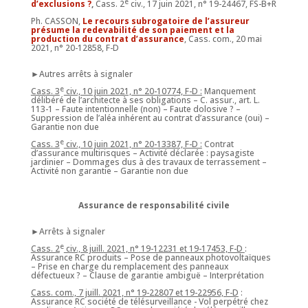
e
d’exclusions ?
,
Cass. 2
civ., 17 juin 2021, n° 19-24467, FS-B+R
Ph. CASSON,
Le recours subrogatoire de l’assureur
présume la redevabilité de son paiement et la
production du contrat d’assurance
, Cass. com., 20 mai
2021, n° 20-12858, F-D
►Autres arrêts à signaler
e
Cass. 3
civ., 10 juin 2021, n° 20-10774, F-D :
Manquement
délibéré de l’architecte à ses obligations – C. assur., art. L.
113-1 – Faute intentionnelle (non) – Faute dolosive ? –
Suppression de l’aléa inhérent au contrat d’assurance (oui) –
Garantie non due
e
Cass. 3
civ., 10 juin 2021, n° 20-13387, F-D :
Contrat
d’assurance multirisques – Activité déclarée : paysagiste
jardinier – Dommages dus à des travaux de terrassement –
Activité non garantie – Garantie non due
Assurance de responsabilité civile
►Arrêts à signaler
e
Cass. 2
civ., 8 juill. 2021, n° 19-12231 et 19-17453, F-D
:
Assurance RC produits – Pose de panneaux photovoltaïques
– Prise en charge du remplacement des panneaux
défectueux ? – Clause de garantie ambiguë – Interprétation
Cass. com., 7 juill. 2021, n° 19-22807 et 19-22956, F-D
:
Assurance RC société de télésurveillance - Vol perpétré chez