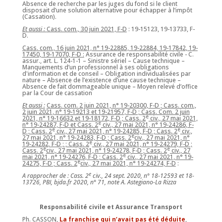
Absence de recherche par les juges du fond si le client
disposait d’une solution alternative pour échapper à l’impôt
(Cassation).
Et aussi :
Cass. com., 30 juin 2021, F-D
: 19-15123, 19-13733, F-
D.
Cass. com., 16 juin 2021, n° 19-22885, 19-22884, 19-17842, 19-
17450, 19-17070, F-D :
Assurance de responsabilité civile - C.
assur., art. L. 124-1-1 – Sinistre sériel – Cause technique –
Manquements d’un professionnel à ses obligations
d'information et de conseil – Obligation individualisées par
nature – Absence de l’existence d’une cause technique –
Absence de fait dommageable unique – Moyen relevé d’office
par la Cour de cassation
Et aussi :
Cass. com. 2 juin 2021, n° 19-20300, F-D ; Cass. com.,
2 juin 2021, n° 19-19213 et 19-21957, F-D ; Cass. Com. 2 juin
e
2021, n° 19-16632 et 19-18172, F-D ; Cass. 2
civ., 27 mai 2021,
e
n° 19-24287, F-D et Cass. 2
civ., 27 mai 2021, n° 19-24286, F-
e
e
D ; Cass. 2
civ., 27 mai 2021, n° 19-24285, F-D ; Cass. 2
civ.,
e
27 mai 2021, n° 19-24283, F-D ; Cass. 2
civ., 27 mai 2021, n°
e
19-24282, F-D ; ; Cass. 2
civ., 27 mai 2021, n° 19-24279, F-D ;
e
e
Cass. 2
civ., 27 mai 2021, n° 19-24278, F-D ; Cass. 2
civ., 27
e
mai 2021, n° 19-24276, F-D ; Cass. 2
civ., 27 mai 2021, n° 19-
e
24275, F-D ; Cass. 2
civ., 27 mai 2021, n° 19-24274, F-D
:
e
A rapprocher de : Cass. 2
civ., 24 sept. 2020, n° 18-12593 et 18-
13726, PBI, bjda.fr 2020, n° 71, note A. Astegiano-La Rizza
Responsabilité civile et Assurance Transport
Ph. CASSON,
La franchise qui n’avait pas été déduite
,