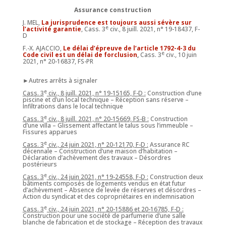
Assurance construction
J. MEL,
La jurisprudence est toujours aussi sévère sur
e
l’activité garantie
, Cass. 3
civ., 8 juill. 2021, n° 19-18437, F-
D
F.-X. AJACCIO,
Le délai d’épreuve de l’article 1792-4-3 du
e
Code civil est un délai de forclusion
,
Cass. 3
civ., 10 juin
2021, n° 20-16837, FS-PR
►Autres arrêts à signaler
e
Cass. 3
civ., 8 juill. 2021, n° 19-15165, F-D :
Construction d’une
piscine et d’un local technique – Réception sans réserve –
Infiltrations dans le local technique
e
Cass. 3
civ., 8 juill. 2021, n° 20-15669, FS-B :
Construction
d’une villa – Glissement affectant le talus sous l’immeuble –
Fissures apparues
e
Cass. 3
civ., 24 juin 2021, n° 20-12170, F-D :
Assurance RC
décennale – Construction d’une maison d’habitation –
Déclaration d’achèvement des travaux – Désordres
postérieurs
e
Cass. 3
civ., 24 juin 2021, n° 19-24558, F-D :
Construction deux
bâtiments composés de logements vendus en état futur
d’achèvement – Absence de levée de réserves et désordres –
Action du syndicat et des copropriétaires en indemnisation
e
Cass. 3
civ., 24 juin 2021, n° 20-15886 et 20-16785, F-D :
Construction pour une société de parfumerie d’une salle
blanche de fabrication et de stockage – Réception des travaux