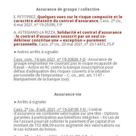
Assurance de groupe / collective
E. PETITPREZ,
Quelques vues sur le risque composite et le
e
caractère aléatoire du contrat d’assurance
,
Cass. 2
civ.,
6 mai 2021, n° 19-25395, F-P
A. ASTEGIANO-LA RIZZA
,
Solidarité et contrat d’assurance
: le contrat d’assurance souscrit par un seul co-
débiteur constitue une « exception » purement
e
personnelle
, Cass. 2
civ., 20 mai 2021, n° 20-14472, FS-P
►Autres arrêts à signaler
Cass. com., 16 juin 2021, n° 19-20838, F-D
: Assurance de
groupe emprunteur ne couvrant pas le risque incapacité de
travail – Action en RC contre la banque souscriptrice pour
défaut d’adéquation des risques couverts à la situation
personnelle de l’emprunteur – C. civ., anc. art. 1147 –
Manquement de la banque (oui).
Assurance vie
►Arrêts à signaler
e
Cass. 2
civ., 8 juill. 2021, n° 19-24199, F-D :
Contrat
d'assurance vie combinée valorisable sur une tête - Options
garanties à participation aux bénéfices intégrées – En cas de
vie l'assuré pourrait solliciter le paiement d'un capital d'un
montant de 153 408,09 euros augmenté des valorisations ou
le cas échéant du bonus.
e