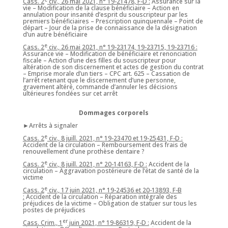
Cass. 2
civ., 26 mai 2021, n° 19-21478, F-D :
Assurance sur la
vie – Modification de la clause bénéficiaire – Action en
annulation pour insanité d’esprit du souscripteur par les
premiers bénéficiaires – Prescription quinquennale – Point de
départ – Jour de la prise de connaissance de la désignation
d’un autre bénéficiaire
e
Cass. 2
civ., 26 mai 2021, n° 19-23174, 19-23715, 19-23716 :
Assurance vie – Modification de bénéficiaire et renonciation
fiscale – Action d’une des filles du souscripteur pour
altération de son discernement et actes de gestion du contrat
– Emprise morale d’un tiers – CPC art. 625 – Cassation de
l’arrêt retenant que le discernement d’une personne,
gravement altéré, commande d’annuler les décisions
ultérieures fondées sur cet arrêt
Dommages corporels
►Arrêts à signaler
e
Cass. 2
civ., 8 juill. 2021, n° 19-23470 et 19-25431, F-D :
Accident de la circulation – Remboursement des frais de
renouvellement d’une prothèse dentaire ?
e
Cass. 2
civ., 8 juill. 2021, n° 20-14163, F-D :
Accident de la
circulation – Aggravation postérieure de l’état de santé de la
victime
e
Cass. 2
civ., 17 juin 2021, n° 19-24536 et 20-13893, F-B
:
Accident de la circulation – Réparation intégrale des
préjudices de la victime – Obligation de statuer sur tous les
postes de préjudices
er
Cass. Crim., 1
juin 2021, n° 19-86319, F-D :
Accident de la