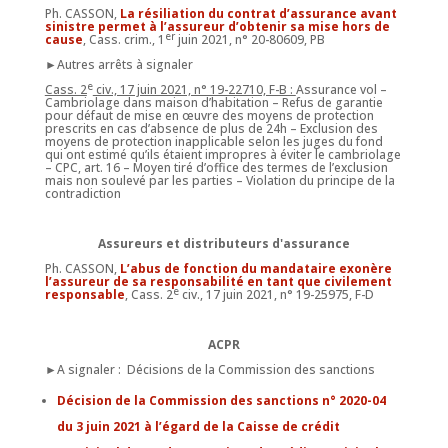
Ph. CASSON,
La résiliation du contrat d’assurance avant
sinistre permet à l’assureur d’obtenir sa mise hors de
er
cause
, Cass. crim., 1
juin 2021, n° 20-80609, PB
►Autres arrêts à signaler
e
Cass. 2
civ., 17 juin 2021, n° 19-22710, F-B :
Assurance vol –
Cambriolage dans maison d’habitation – Refus de garantie
pour défaut de mise en œuvre des moyens de protection
prescrits en cas d’absence de plus de 24h – Exclusion des
moyens de protection inapplicable selon les juges du fond
qui ont estimé qu’ils étaient impropres à éviter le cambriolage
– CPC, art. 16 – Moyen tiré d’office des termes de l’exclusion
mais non soulevé par les parties – Violation du principe de la
contradiction
Assureurs et distributeurs d'assurance
Ph. CASSON,
L’abus de fonction du mandataire exonère
l’assureur de sa responsabilité en tant que civilement
e
responsable
, Cass. 2
civ., 17 juin 2021, n° 19-25975, F-D
ACPR
►A signaler : Décisions de la Commission des sanctions
Décision de la Commission des sanctions n° 2020-04
du 3 juin 2021 à l’égard de la Caisse de crédit