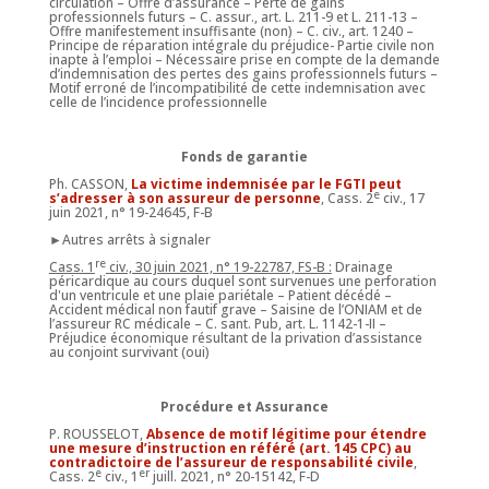
circulation – Offre d’assurance – Perte de gains
professionnels futurs – C. assur., art. L. 211-9 et L. 211-13 –
Offre manifestement insuffisante (non) – C. civ., art. 1240 –
Principe de réparation intégrale du préjudice- Partie civile non
inapte à l’emploi – Nécessaire prise en compte de la demande
d’indemnisation des pertes des gains professionnels futurs –
Motif erroné de l’incompatibilité de cette indemnisation avec
celle de l’incidence professionnelle
Fonds de garantie
Ph. CASSON,
La victime indemnisée par le FGTI peut
e
s’adresser à son assureur de personne
, Cass. 2
civ., 17
juin 2021, n° 19-24645, F-B
►Autres arrêts à signaler
re
Cass. 1
civ., 30 juin 2021, n° 19-22787, FS-B :
Drainage
péricardique au cours duquel sont survenues une perforation
d'un ventricule et une plaie pariétale – Patient décédé –
Accident médical non fautif grave – Saisine de l’ONIAM et de
l’assureur RC médicale – C. sant. Pub, art. L. 1142-1-II –
Préjudice économique résultant de la privation d’assistance
au conjoint survivant (oui)
Procédure et Assurance
P. ROUSSELOT,
Absence de motif légitime pour étendre
une mesure d’instruction en référé (art. 145 CPC) au
contradictoire de l’assureur de responsabilité civile
,
e
er
Cass. 2
civ., 1
juill. 2021, n° 20-15142, F-D