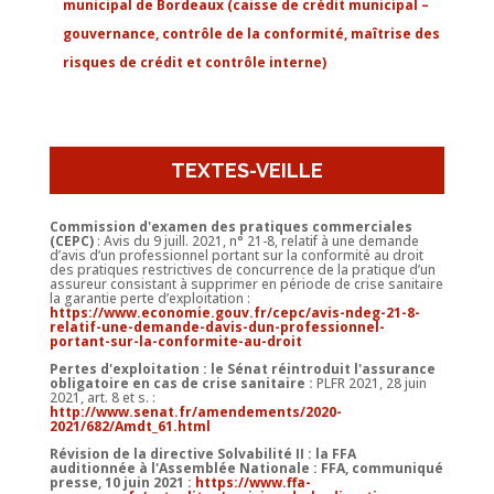
municipal de Bordeaux (caisse de crédit municipal –
gouvernance, contrôle de la conformité, maîtrise des
risques de crédit et contrôle interne)
TEXTES-VEILLE
Commission d'examen des pratiques commerciales
(CEPC)
: Avis du 9 juill. 2021, n° 21-8, relatif à une demande
d’avis d’un professionnel portant sur la conformité au droit
des pratiques restrictives de concurrence de la pratique d’un
assureur consistant à supprimer en période de crise sanitaire
la garantie perte d’exploitation :
https://www.economie.gouv.fr/cepc/avis-ndeg-21-8-
relatif-une-demande-davis-dun-professionnel-
portant-sur-la-conformite-au-droit
Pertes d'exploitation : le Sénat réintroduit l'assurance
obligatoire en cas de crise sanitaire
:
PLFR 2021, 28 juin
2021, art. 8 et s. :
http://www.senat.fr/amendements/2020-
2021/682/Amdt_61.html
Révision de la directive Solvabilité II : la FFA
auditionnée à l'Assemblée Nationale : FFA, communiqué
presse, 10 juin 2021 :
https://www.ffa-