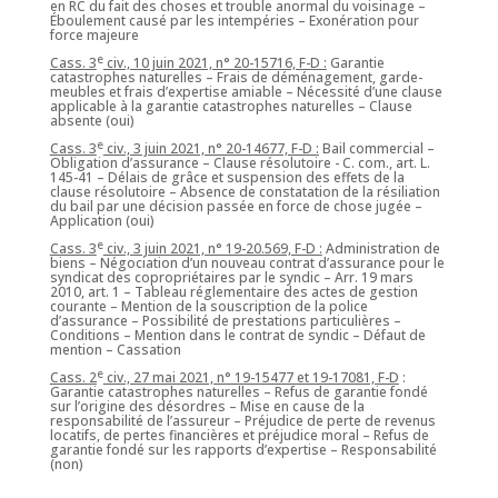
en RC du fait des choses et trouble anormal du voisinage –
Éboulement causé par les intempéries – Exonération pour
force majeure
e
Cass. 3
civ., 10 juin 2021, n° 20-15716, F-D :
Garantie
catastrophes naturelles – Frais de déménagement, garde-
meubles et frais d’expertise amiable – Nécessité d’une clause
applicable à la garantie catastrophes naturelles – Clause
absente (oui)
e
Cass. 3
civ., 3 juin 2021, n° 20-14677, F-D :
Bail commercial –
Obligation d’assurance – Clause résolutoire - C. com., art. L.
145-41 – Délais de grâce et suspension des effets de la
clause résolutoire – Absence de constatation de la résiliation
du bail par une décision passée en force de chose jugée –
Application (oui)
e
Cass. 3
civ., 3 juin 2021, n° 19-20.569, F-D :
Administration de
biens – Négociation d’un nouveau contrat d’assurance pour le
syndicat des copropriétaires par le syndic – Arr. 19 mars
2010, art. 1 – Tableau réglementaire des actes de gestion
courante – Mention de la souscription de la police
d’assurance – Possibilité de prestations particulières –
Conditions – Mention dans le contrat de syndic – Défaut de
mention – Cassation
e
Cass. 2
civ., 27 mai 2021, n° 19-15477 et 19-17081, F-D
:
Garantie catastrophes naturelles – Refus de garantie fondé
sur l’origine des désordres – Mise en cause de la
responsabilité de l’assureur – Préjudice de perte de revenus
locatifs, de pertes financières et préjudice moral – Refus de
garantie fondé sur les rapports d’expertise – Responsabilité
(non)