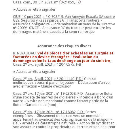
Cass. com., 30 juin 2021, n° 19-21059, F-D
►Autres arrêts à signaler
CJUE, 10 juin 2021, n° C-923/19, Van Ameyde España SA contre
GES, Seguros y Reaseguros SA :
Transports routiers –
Assurance obligatoire – Indemnisation au sens de la Directive
n° 2009/103/CE – Assurance RC du tracteur peut exclure les
dommages matériels causés à la semi-remorque
Assurance des risques divers
B. NERAUDAU,
Vol de pièces d’or achetées en Turquie et
facturées en devise étrangère : évaluation du
dommage selon le taux de change au jour du sinistre
,
e
Cass. 2
civ., 8 juill. 2021, n° 20-10575, F-B
►Autres arrêts à signaler
e
Cass. 2
civ., 8 juill. 2021, n° 20-11140, F-D :
Contrat
multirisques souscrit par un bijoutier – Déclaration d’un vol
avec effraction – Clause d’exclusion
e
Cass. 2
civ., 17 juin 2021, n° 19-23058, F-D :
Assurance flotte
d’une société de navires de croisières – Incendie à bord d’un
navire – Navire non mentionné comme faisant partie de la
flotte – Garantie due (non)
e
Cass. 2
civ., 17 juin 2021, n° 17-18082, F-D :
Fortes
intempéries – Glissement de terrain vers un immeuble
appartenant au syndicat des copropriétaires de la maison –
Deux arrêtés de catastrophe naturelle – Action du syndicat et
son assureur contre le propriétaire du terrain et son assureur