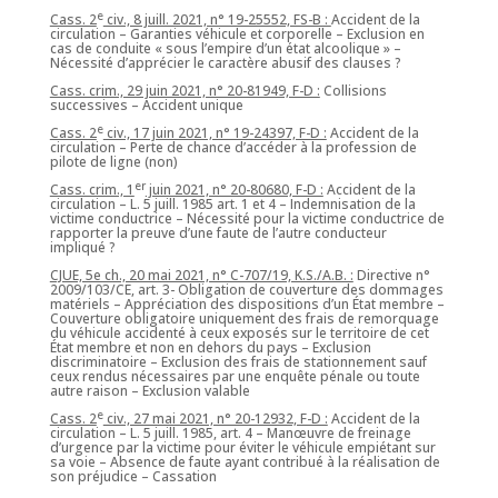
e
Cass. 2
civ., 8 juill. 2021, n° 19-25552, FS-B :
Accident de la
circulation – Garanties véhicule et corporelle – Exclusion en
cas de conduite « sous l’empire d’un état alcoolique » –
Nécessité d’apprécier le caractère abusif des clauses ?
Cass. crim., 29 juin 2021, n° 20-81949, F-D :
Collisions
successives – Accident unique
e
Cass. 2
civ., 17 juin 2021, n° 19-24397, F-D :
Accident de la
circulation – Perte de chance d’accéder à la profession de
pilote de ligne (non)
er
Cass. crim., 1
juin 2021, n° 20-80680, F-D :
Accident de la
circulation – L. 5 juill. 1985 art. 1 et 4 – Indemnisation de la
victime conductrice – Nécessité pour la victime conductrice de
rapporter la preuve d’une faute de l’autre conducteur
impliqué ?
CJUE, 5e ch., 20 mai 2021, n° C-707/19, K.S./A.B. :
Directive n°
2009/103/CE, art. 3- Obligation de couverture des dommages
matériels – Appréciation des dispositions d’un État membre –
Couverture obligatoire uniquement des frais de remorquage
du véhicule accidenté à ceux exposés sur le territoire de cet
État membre et non en dehors du pays – Exclusion
discriminatoire – Exclusion des frais de stationnement sauf
ceux rendus nécessaires par une enquête pénale ou toute
autre raison – Exclusion valable
e
Cass. 2
civ., 27 mai 2021, n° 20-12932, F-D :
Accident de la
circulation – L. 5 juill. 1985, art. 4 – Manœuvre de freinage
d’urgence par la victime pour éviter le véhicule empiétant sur
sa voie – Absence de faute ayant contribué à la réalisation de
son préjudice – Cassation