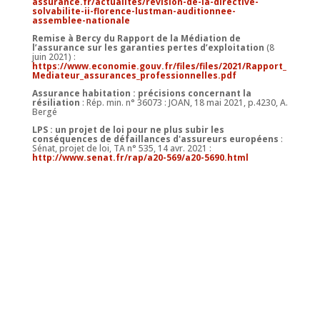
assurance.fr/actualites/revision-de-la-directive-
solvabilite-ii-florence-lustman-auditionnee-
assemblee-nationale
Remise à Bercy du Rapport de la Médiation de
l’assurance sur les garanties pertes d’exploitation
(8
juin 2021) :
https://www.economie.gouv.fr/files/files/2021/Rapport_
Mediateur_assurances_professionnelles.pdf
Assurance habitation : précisions concernant la
résiliation
: Rép. min. n° 36073 : JOAN, 18 mai 2021, p.4230, A.
Bergé
LPS : un projet de loi pour ne plus subir les
conséquences de défaillances d'assureurs européens
:
Sénat, projet de loi, TA n° 535, 14 avr. 2021 :
http://www.senat.fr/rap/a20-569/a20-5690.html