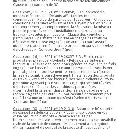
un client – Action en RC contre la société de télésurveillance –
Clause de répartition de RC
Cass. com., 16 juin 2021, n° 19-20858, F-D
: Fabricant de
moules métalliques – Défauts affectant les moules
commandés – Refus de garantie par l’assureur – Clause des
conditions générales excluant les frais ayant pour objet « le
remboursement, le remplacement, la réparation, la mise au
point, le parachèvement, l'installation des produits ou
travaux » exécutés par l'assuré – Clause des conditions
particulières « permettant la prise en charge des frais de
dépose et de repose engagés par autrui ou par l'assuré
notamment pour remédier à une prestation qui s'est révélée
défectueuse » - Contradiction ? (non)
Cass. com., 16 juin 2021, n° 19-20857, F-D
: Fabricant de
produits en plastique – Défauts – Refus de garantie par
l’assureur – Clause des conditions générales excluant les frais
engagés par l'assuré ou toute autre personne lorsqu'ils ont
pour objet le remboursement, le remplacement, la réparation,
la mise au point, le parachèvement, l'installation des produits
ou travaux, exécutés par l'assuré, ses sous-traitants ou toute
personne agissant pour son compte, et qui se sont révélés
défectueux » – Clause des conditions particulières
« permettant la prise en charge des frais de dépose et de
repose engagés par autrui ou par l'assuré notamment pour
remédier à une prestation qui s'est révélée défectueuse » –
Contradiction ? (non)
Cass. com., 30 juin 2021, n° 19-21318
: Assurance RC société
de conseil en défiscalisation – Placement proposé en vue
d’une réduction d’impôts – Remise en cause par
l’administration fiscale – Redressement fiscal – Responsabilité
civile de la société de conseil – Manquement à l’obligation
d’information et de conseil de la société d’investissement ? –