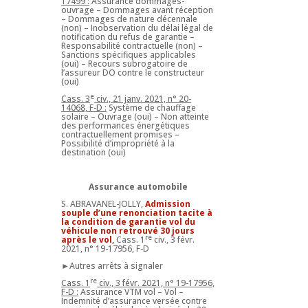
17499 :
Assurance dommages-
ouvrage – Dommages avant réception
– Dommages de nature décennale
(non) – Inobservation du délai légal de
notification du refus de garantie –
Responsabilité contractuelle (non) –
Sanctions spécifiques applicables
(oui) – Recours subrogatoire de
l’assureur DO contre le constructeur
(oui)
e
Cass. 3
civ., 21 janv. 2021, n° 20-
14068, F-D :
Système de chauffage
solaire – Ouvrage (oui) – Non atteinte
des performances énergétiques
contractuellement promises –
Possibilité d’impropriété à la
destination (oui)
Assurance automobile
S. ABRAVANEL-JOLLY,
Admission
souple d’une renonciation tacite à
la condition de garantie vol du
véhicule non retrouvé 30 jours
re
après le vol
,
Cass. 1
civ., 3 févr.
2021, n° 19-17956, F-D
►Autres arrêts à signaler
re
Cass. 1
civ., 3 févr. 2021, n° 19-17956,
F-D :
Assurance VTM vol – Vol –
Indemnité d’assurance versée contre