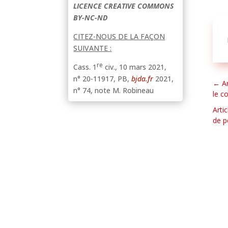
LICENCE CREATIVE COMMONS
BY-NC-ND
CITEZ-NOUS DE LA FAÇON
SUIVANTE :
re
Cass. 1
civ., 10 mars 2021,
n° 20-11917, PB,
bjda.fr
2021,
←
A
n° 74, note M. Robineau
le c
Arti
de p