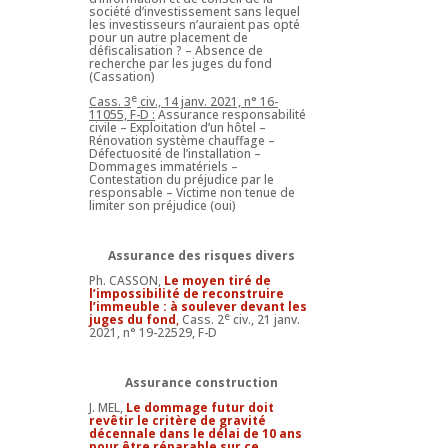
société d’investissement sans lequel
les investisseurs n’auraient pas opté
pour un autre placement de
défiscalisation ? – Absence de
recherche par les juges du fond
(Cassation)
e
Cass. 3
civ., 14 janv. 2021, n° 16-
11055, F-D :
Assurance responsabilité
civile – Exploitation d’un hôtel –
Rénovation système chauffage –
Défectuosité de l’installation –
Dommages immatériels –
Contestation du préjudice par le
responsable – Victime non tenue de
limiter son préjudice (oui)
Assurance des risques divers
Ph. CASSON,
Le moyen tiré de
l’impossibilité de reconstruire
l’immeuble : à soulever devant les
e
juges du fond
,
Cass. 2
civ., 21 janv.
2021, n° 19-22529, F-D
Assurance construction
J. MEL,
Le dommage futur doit
revêtir le critère de gravité
décennale dans le délai de 10 ans
pour être réparable sur ce