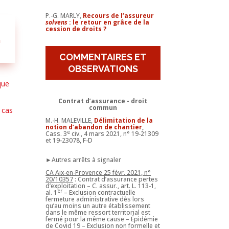
P.-G. MARLY,
Recours de l’assureur
solvens
: le retour en grâce de la
cession de droits ?
n
COMMENTAIRES ET
OBSERVATIONS
que
Contrat d’assurance - droit
commun
n cas
M.-H. MALEVILLE,
Délimitation de la
notion d’abandon de chantier
,
e
Cass. 3
civ., 4 mars 2021, n° 19-21309
et 19-23078, F-D
►Autres arrêts à signaler
CA Aix-en-Provence 25 févr. 2021, n°
20/10357
: Contrat d’assurance pertes
d’exploitation – C. assur., art. L. 113-1,
er
al. 1
– Exclusion contractuelle
fermeture administrative dès lors
qu’au moins un autre établissement
dans le même ressort territorial est
fermé pour la même cause – Épidémie
de Covid 19 – Exclusion non formelle et