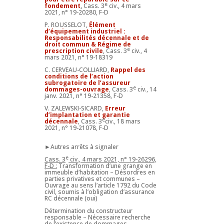
e
fondement
,
Cass. 3
civ., 4 mars
2021, n° 19-20280, F-D
P. ROUSSELOT,
Élément
d’équipement industriel :
Responsabilités décennale et de
droit commun & Régime de
e
prescription civile
, Cass. 3
civ., 4
mars 2021, n° 19-18319
C. CERVEAU-COLLIARD,
Rappel des
conditions de l’action
subrogatoire de l’assureur
e
dommages-ouvrage
, Cass. 3
civ., 14
janv. 2021, n° 19-21358, F-D
V. ZALEWSKI-SICARD,
Erreur
d’implantation et garantie
e
décennale
, Cass. 3
civ., 18 mars
2021, n° 19-21078, F-D
►Autres arrêts à signaler
e
Cass. 3
civ., 4 mars 2021, n° 19-26296,
F-D :
Transformation d’une grange en
immeuble d’habitation – Désordres en
parties privatives et communes –
Ouvrage au sens l’article 1792 du Code
civil, soumis à l’obligation d’assurance
RC décennale (oui)
Détermination du constructeur
responsable – Nécessaire recherche
de l’existence de dommages