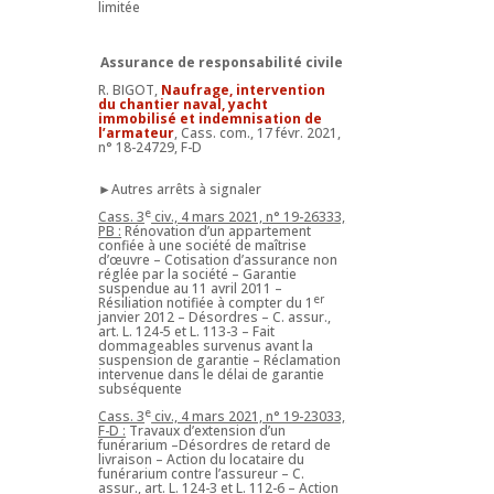
limitée
Assurance de responsabilité civile
R. BIGOT,
Naufrage, intervention
du chantier naval, yacht
immobilisé et indemnisation de
l’armateur
, Cass. com., 17 févr. 2021,
n° 18-24729, F-D
►Autres arrêts à signaler
e
Cass. 3
civ., 4 mars 2021, n° 19-26333,
PB :
Rénovation d’un appartement
confiée à une société de maîtrise
d’œuvre – Cotisation d’assurance non
réglée par la société – Garantie
suspendue au 11 avril 2011 –
er
Résiliation notifiée à compter du 1
janvier 2012 – Désordres – C. assur.,
art. L. 124-5 et L. 113-3 – Fait
dommageables survenus avant la
suspension de garantie – Réclamation
intervenue dans le délai de garantie
subséquente
e
Cass. 3
civ., 4 mars 2021, n° 19-23033,
F-D :
Travaux d’extension d’un
funérarium –Désordres de retard de
livraison – Action du locataire du
funérarium contre l’assureur – C.
assur., art. L. 124-3 et L. 112-6 – Action