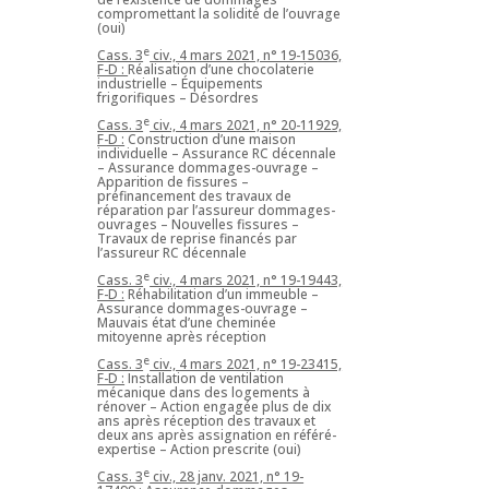
compromettant la solidité de l’ouvrage
(oui)
e
Cass. 3
civ., 4 mars 2021, n° 19-15036,
F-D :
Réalisation d’une chocolaterie
industrielle – Équipements
frigorifiques – Désordres
e
Cass. 3
civ., 4 mars 2021, n° 20-11929,
F-D :
Construction d’une maison
individuelle – Assurance RC décennale
– Assurance dommages-ouvrage –
Apparition de fissures –
préfinancement des travaux de
réparation par l’assureur dommages-
ouvrages – Nouvelles fissures –
Travaux de reprise financés par
l’assureur RC décennale
e
Cass. 3
civ., 4 mars 2021, n° 19-19443,
F-D :
Réhabilitation d’un immeuble –
Assurance dommages-ouvrage –
Mauvais état d’une cheminée
mitoyenne après réception
e
Cass. 3
civ., 4 mars 2021, n° 19-23415,
F-D :
Installation de ventilation
mécanique dans des logements à
rénover – Action engagée plus de dix
ans après réception des travaux et
deux ans après assignation en référé-
expertise – Action prescrite (oui)
e
Cass. 3
civ., 28 janv. 2021, n° 19-