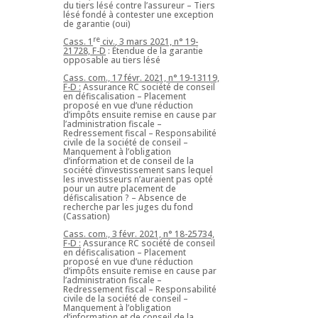
du tiers lésé contre l’assureur – Tiers
lésé fondé à contester une exception
de garantie (oui)
re
Cass. 1
civ., 3 mars 2021, n° 19-
21728, F-D
: Étendue de la garantie
opposable au tiers lésé
Cass. com., 17 févr. 2021, n° 19-13119,
F-D :
Assurance RC société de conseil
en défiscalisation – Placement
proposé en vue d’une réduction
d’impôts ensuite remise en cause par
l’administration fiscale –
Redressement fiscal – Responsabilité
civile de la société de conseil –
Manquement à l’obligation
d’information et de conseil de la
société d’investissement sans lequel
les investisseurs n’auraient pas opté
pour un autre placement de
défiscalisation ? – Absence de
recherche par les juges du fond
(Cassation)
Cass. com., 3 févr. 2021, n° 18-25734,
F-D :
Assurance RC société de conseil
en défiscalisation – Placement
proposé en vue d’une réduction
d’impôts ensuite remise en cause par
l’administration fiscale –
Redressement fiscal – Responsabilité
civile de la société de conseil –
Manquement à l’obligation
d’information et de conseil de la