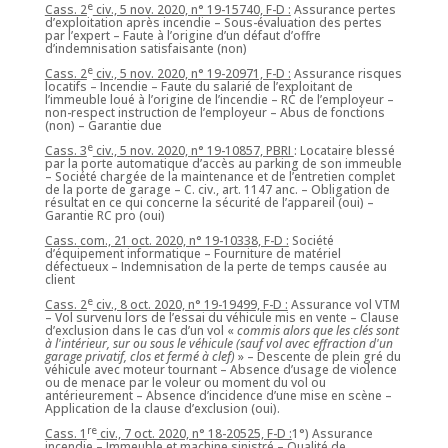
e
Cass. 2
civ., 5 nov. 2020, n° 19-15740, F-D :
Assurance pertes
d’exploitation après incendie – Sous-évaluation des pertes
par l’expert – Faute à l’origine d’un défaut d’offre
d’indemnisation satisfaisante (non)
e
Cass. 2
civ., 5 nov. 2020, n° 19-20971, F-D :
Assurance risques
locatifs – Incendie – Faute du salarié de l’exploitant de
l’immeuble loué à l’origine de l’incendie – RC de l’employeur –
non-respect instruction de l’employeur – Abus de fonctions
(non) – Garantie due
e
Cass. 3
civ., 5 nov. 2020, n° 19-10857, PBRI
: Locataire blessé
par la porte automatique d’accès au parking de son immeuble
– Société chargée de la maintenance et de l’entretien complet
de la porte de garage – C. civ., art. 1147 anc. – Obligation de
résultat en ce qui concerne la sécurité de l’appareil (oui) –
Garantie RC pro (oui)
Cass. com., 21 oct. 2020, n° 19-10338, F-D :
Société
d’équipement informatique – Fourniture de matériel
défectueux – Indemnisation de la perte de temps causée au
client
e
Cass. 2
civ., 8 oct. 2020, n° 19-19499, F-D :
Assurance vol VTM
– Vol survenu lors de l’essai du véhicule mis en vente – Clause
d’exclusion dans le cas d’un vol «
commis alors que les clés sont
à l'intérieur, sur ou sous le véhicule (sauf vol avec effraction d'un
garage privatif, clos et fermé à clef)
» – Descente de plein gré du
véhicule avec moteur tournant – Absence d’usage de violence
ou de menace par le voleur ou moment du vol ou
antérieurement – Absence d’incidence d’une mise en scène –
Application de la clause d’exclusion (oui).
re
Cass. 1
civ., 7 oct. 2020, n° 18-20525, F-D :
1°) Assurance
incendie – Immeuble et machine sinistré – Qualité de