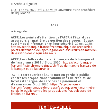
►Arrêts à signaler
CJUE, 12 nov. 2020, aff. C-427/19
: Ouverture d’une procédure
de liquidation
ACPR
►A signaler
ACPR, Les points d’attention de l’APCR à l’égard des
assureurs en matière de gestion des risques liés aux
systèmes d’information et leur sécurité
, 22 oct. 2020 :
https://acpr.banque-france.fr/communique-de-presse/les-
points-dattention-de-lapcr-legard-des-assureurs-en-matiere-
de-gestion-des-risques-lies-aux
ACPR, Les chiffres du marché français de la banque et
de l’assurance 2019 ,
13 oct. 2020 :
https://acpr.banque-
france.fr/liste-chronologique/chiffres-du-marche-francais-de-
la-banque-et-de-lassurance
ACPR, Escroqueries : l’ACPR met en garde le public
contre les propositions frauduleuses de crédits, de
livrets d’épargne, de services de paiement et
d’assurances
, 5 oct. 2020 :
https://acpr.banque-
france.fr/communique-de-presse/escroqueries-lacpr-met-en-
garde-le-public-contre-les-propositions-frauduleuses-de-
credits-de-livrets-2
TEXTES-VEILLE