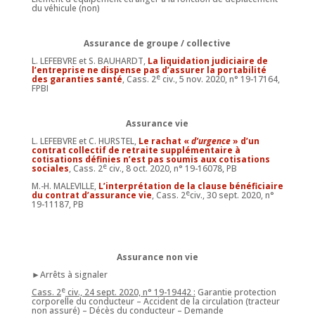
du véhicule (non)
Assurance de groupe / collective
L. LEFEBVRE et S. BAUHARDT,
La liquidation judiciaire de
l’entreprise ne dispense pas d’assurer la portabilité
e
des garanties santé
, Cass. 2
civ., 5 nov. 2020, n° 19-17164,
FPBI
Assurance vie
L. LEFEBVRE et C. HURSTEL,
Le rachat «
d’urgence
» d’un
contrat collectif de retraite supplémentaire à
cotisations définies n’est pas soumis aux cotisations
e
sociales
, Cass. 2
civ., 8 oct. 2020, n° 19-16078, PB
M.-H. MALEVILLE,
L’interprétation de la clause bénéficiaire
e
du contrat d’assurance vie
, Cass. 2
civ., 30 sept. 2020, n°
19-11187, PB
Assurance non vie
►Arrêts à signaler
e
Cass. 2
civ., 24 sept. 2020, n° 19-19442 :
Garantie protection
corporelle du conducteur – Accident de la circulation (tracteur
non assuré) – Décès du conducteur – Demande