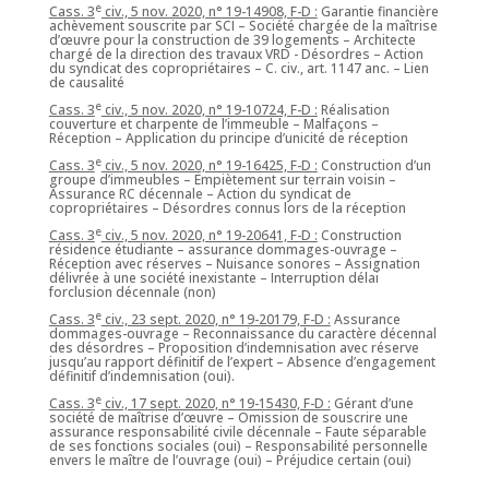
e
Cass. 3
civ., 5 nov. 2020, n° 19-14908, F-D :
Garantie financière
achèvement souscrite par SCI – Société chargée de la maîtrise
d’œuvre pour la construction de 39 logements – Architecte
chargé de la direction des travaux VRD - Désordres – Action
du syndicat des copropriétaires – C. civ., art. 1147 anc. – Lien
de causalité
e
Cass. 3
civ., 5 nov. 2020, n° 19-10724, F-D :
Réalisation
couverture et charpente de l’immeuble – Malfaçons –
Réception – Application du principe d’unicité de réception
e
Cass. 3
civ., 5 nov. 2020, n° 19-16425, F-D :
Construction d’un
groupe d’immeubles – Empiètement sur terrain voisin –
Assurance RC décennale – Action du syndicat de
copropriétaires – Désordres connus lors de la réception
e
Cass. 3
civ., 5 nov. 2020, n° 19-20641, F-D :
Construction
résidence étudiante – assurance dommages-ouvrage –
Réception avec réserves – Nuisance sonores – Assignation
délivrée à une société inexistante – Interruption délai
forclusion décennale (non)
e
Cass. 3
civ., 23 sept. 2020, n° 19-20179, F-D :
Assurance
dommages-ouvrage – Reconnaissance du caractère décennal
des désordres – Proposition d’indemnisation avec réserve
jusqu’au rapport définitif de l’expert – Absence d’engagement
définitif d’indemnisation (oui).
e
Cass. 3
civ., 17 sept. 2020, n° 19-15430, F-D :
Gérant d’une
société de maîtrise d’œuvre – Omission de souscrire une
assurance responsabilité civile décennale – Faute séparable
de ses fonctions sociales (oui) – Responsabilité personnelle
envers le maître de l’ouvrage (oui) – Préjudice certain (oui)