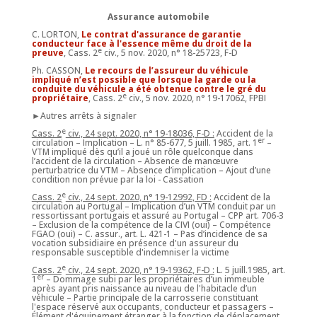
Assurance automobile
C. LORTON,
Le contrat d'assurance de garantie
conducteur face à l'essence même du droit de la
e
preuve
, Cass. 2
civ., 5 nov. 2020, n° 18-25723, F-D
Ph. CASSON,
Le recours de l’assureur du véhicule
impliqué n’est possible que lorsque la garde ou la
conduite du véhicule a été obtenue contre le gré du
e
propriétaire
, Cass. 2
civ., 5 nov. 2020, n° 19-17062, FPBI
►Autres arrêts à signaler
e
Cass. 2
civ., 24 sept. 2020, n° 19-18036, F-D :
Accident de la
er
circulation – Implication – L. n° 85-677, 5 juill. 1985, art. 1
–
VTM impliqué dès qu’il a joué un rôle quelconque dans
l’accident de la circulation – Absence de manœuvre
perturbatrice du VTM – Absence d’implication – Ajout d’une
condition non prévue par la loi - Cassation
e
Cass. 2
civ., 24 sept. 2020, n° 19-12992, FD :
Accident de la
circulation au Portugal – Implication d’un VTM conduit par un
ressortissant portugais et assuré au Portugal – CPP art. 706-3
– Exclusion de la compétence de la CIVI (oui) – Compétence
FGAO (oui) – C. assur., art. L. 421-1 – Pas d’incidence de sa
vocation subsidiaire en présence d'un assureur du
responsable susceptible d'indemniser la victime
e
Cass. 2
civ., 24 sept. 2020, n° 19-19362, F-D :
L. 5 juill.1985, art.
er
1
– Dommage subi par les propriétaires d’un immeuble
après ayant pris naissance au niveau de l'habitacle d’un
véhicule – Partie principale de la carrosserie constituant
l'espace réservé aux occupants, conducteur et passagers –
Élément d'équipement étranger à la fonction de déplacement