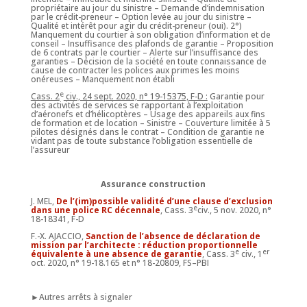
propriétaire au jour du sinistre – Demande d’indemnisation
par le crédit-preneur – Option levée au jour du sinistre –
Qualité et intérêt pour agir du crédit-preneur (oui). 2°)
Manquement du courtier à son obligation d’information et de
conseil – Insuffisance des plafonds de garantie – Proposition
de 6 contrats par le courtier – Alerte sur l’insuffisance des
garanties – Décision de la société en toute connaissance de
cause de contracter les polices aux primes les moins
onéreuses – Manquement non établi
e
Cass. 2
civ., 24 sept. 2020, n° 19-15375, F-D :
Garantie pour
des activités de services se rapportant à l’exploitation
d’aéronefs et d’hélicoptères – Usage des appareils aux fins
de formation et de location – Sinistre – Couverture limitée à 5
pilotes désignés dans le contrat – Condition de garantie ne
vidant pas de toute substance l’obligation essentielle de
l’assureur
Assurance construction
J. MEL,
De l’(im)possible validité d’une clause d’exclusion
e
dans une police RC décennale
, Cass. 3
civ., 5 nov. 2020, n°
18-18341, F-D
F.-X. AJACCIO,
Sanction de l’absence de déclaration de
mission par l’architecte : réduction proportionnelle
e
er
équivalente à une absence de garantie
, Cass. 3
civ., 1
oct. 2020, n° 19-18.165 et n° 18-20809, FS–PBI
►Autres arrêts à signaler