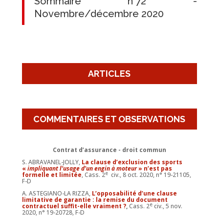
Sommaire n°72 -
Novembre/décembre 2020
ARTICLES
COMMENTAIRES ET OBSERVATIONS
Contrat d’assurance - droit commun
S. ABRAVANEL-JOLLY,
La clause d’exclusion des sports
«
impliquant l’usage d’un engin à moteur
» n’est pas
e
formelle et limitée
, Cass. 2
civ., 8 oct. 2020, n° 19-21105,
F-D
A. ASTEGIANO-LA RIZZA,
L’opposabilité d’une clause
limitative de garantie : la remise du document
e
contractuel suffit-elle vraiment ?
,
Cass. 2
civ., 5 nov.
2020, n° 19-20728, F-D