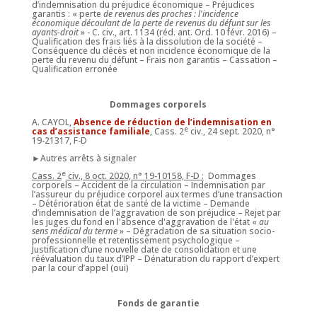
d’indemnisation du préjudice économique – Préjudices
garantis : « perte
de revenus des proches : l'incidence
économique découlant de la perte de revenus du défunt sur les
ayants-droit
» - C. civ., art. 1134 (réd. ant. Ord. 10 févr. 2016) –
Qualification des frais liés à la dissolution de la société –
Conséquence du décès et non incidence économique de la
perte du revenu du défunt – Frais non garantis – Cassation –
Qualification erronée
Dommages corporels
A. CAYOL,
Absence de réduction de l’indemnisation en
e
cas d’assistance familiale
, Cass. 2
civ., 24 sept. 2020, n°
19-21317, F-D
►Autres arrêts à signaler
e
Cass. 2
civ., 8 oct. 2020, n° 19-10158, F-D :
Dommages
corporels – Accident de la circulation – Indemnisation par
l’assureur du préjudice corporel aux termes d’une transaction
– Détérioration état de santé de la victime – Demande
d’indemnisation de l’aggravation de son préjudice – Rejet par
les juges du fond en l'absence d'aggravation de l'état «
au
sens médical du terme
» – Dégradation de sa situation socio-
professionnelle et retentissement psychologique –
Justification d’une nouvelle date de consolidation et une
réévaluation du taux d’IPP – Dénaturation du rapport d’expert
par la cour d’appel (oui)
Fonds de garantie