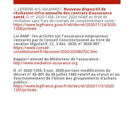
L. LEFEBVRE et S. BAUHARDT,
Nouveau dispositif de
résiliation infra-annuelle des contrats d’assurance
santé
, D. n° 2020-1438, 24 nov. 2020 relatif au droit de
résiliation sans frais de contrats de complémentaire santé :
https://www.legifrance.gouv.fr/eli/decret/2020/11/24/2020-
1438/jo/texte
Loi ASAP : les articles sur l’assurance emprunteur
censurés par le Conseil Constitutionnel au titre de
cavalier législatif
,
CC, 3 déc. 2020
,
n° 2020-807 :
https://www.conseil-
constitutionnel.fr/decision/2020/2020807DC.htm
Rapport annuel du Médiateur de l’assurance :
http://www.mediation-assurance.org
D. n° 2020-1355, 5 nov. 2020 portant modification du
décret n° 85-801 du 30 juillet 1985 relatif au statut et au
fonctionnement de l'Union des groupements d'achats
publics :
https://www.legifrance.gouv.fr/eli/decret/2020/11/5/2020-
1355/jo/texte