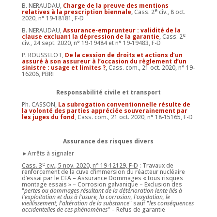
B. NERAUDAU,
Charge de la preuve des mentions
e
relatives à la prescription biennale
,
Cass. 2
civ., 8 oct.
2020, n° 19-18181, F-D
B. NERAUDAU,
Assurance-emprunteur : validité de la
e
clause excluant la dépression de la garantie
, Cass. 2
civ., 24 sept. 2020, n° 19-19484 et n° 19-19483, F-D
P. ROUSSELOT,
De la cession de droits et actions d’un
assuré à son assureur à l’occasion du règlement d’un
sinistre : usage et limites ?
,
Cass. com., 21 oct. 2020, n° 19-
16206, PBRI
Responsabilité civile et transport
Ph. CASSON,
La subrogation conventionnelle résulte de
la volonté des parties appréciée souverainement par
les juges du fond
, Cass. com., 21 oct. 2020, n° 18-15165, F-D
Assurance des risques divers
►Arrêts à signaler
e
Cass. 3
civ., 5 nov. 2020, n° 19-12129, F-D
: Travaux de
renforcement de la cuve d’immersion du réacteur nucléaire
d’essai par le CEA – Assurance Dommages « tous risques
montage essais » – Corrosion galvanique – Exclusion des
"
pertes ou dommages résultant de la détérioration lente liés à
l'exploitation et dus à l'usure, la corrosion, l'oxydation, le
vieillissement, l'altération de la substance
" sauf "
les conséquences
accidentelles de ces phénomènes
" – Refus de garantie