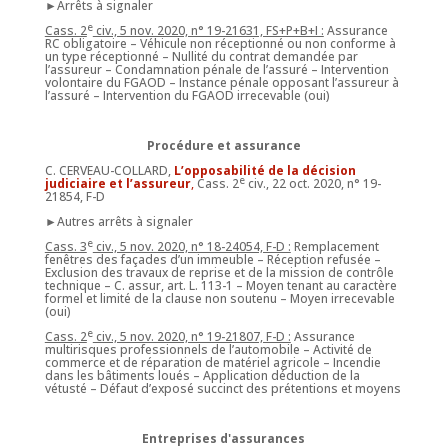
►Arrêts à signaler
e
Cass. 2
civ., 5 nov. 2020, n° 19-21631, FS+P+B+I :
Assurance
RC obligatoire – Véhicule non réceptionné ou non conforme à
un type réceptionné – Nullité du contrat demandée par
l’assureur – Condamnation pénale de l’assuré – Intervention
volontaire du FGAOD – Instance pénale opposant l’assureur à
l’assuré – Intervention du FGAOD irrecevable (oui)
Procédure et assurance
C. CERVEAU-COLLARD,
L’opposabilité de la décision
e
judiciaire et l’assureur
,
Cass. 2
civ., 22 oct. 2020, n° 19-
21854, F-D
►Autres arrêts à signaler
e
Cass. 3
civ., 5 nov. 2020, n° 18-24054, F-D :
Remplacement
fenêtres des façades d’un immeuble – Réception refusée –
Exclusion des travaux de reprise et de la mission de contrôle
technique – C. assur, art. L. 113-1 – Moyen tenant au caractère
formel et limité de la clause non soutenu – Moyen irrecevable
(oui)
e
Cass. 2
civ., 5 nov. 2020, n° 19-21807, F-D :
Assurance
multirisques professionnels de l’automobile – Activité de
commerce et de réparation de matériel agricole – Incendie
dans les bâtiments loués – Application déduction de la
vétusté – Défaut d’exposé succinct des prétentions et moyens
Entreprises d'assurances