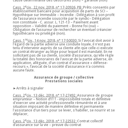
cause déterminante des désordres (non) – garantie (non)
e
Cass. 2
civ., 22 nov. 2018, n° 17-20926, PB :
Prêts consentis par
établissement bancaire pour acquisition de parts de SCI –
Hypothèque sur Immeuble – Incendie - Délégation à son profit
de l’assurance incendie souscrite par le syndic– Délégation
non constituée - C. assur. L. 121-13 – Paiement avant
opposition – Validité du paiement – Bonne foi (oui) –
Obligation de l’assureur de rechercher un éventuel créancier
hypothécaire ou privilégié (non).
re
Cass. 1
civ., 14 nov. 2018, n° 17-50030 :
Si l'avocat doit avoir à
l'égard de la partie adverse une conduite loyale, il n'est pas
tenu d'intervenir auprès de sa cliente afin que celle-ci exécute
un contrat étranger au litige pour lequel il est mandaté. En ne
sollicitant pas de sa cliente, société d’assurance, qu'elle règle
la totalité des honoraires de l'avocat de la partie adverse, en
application, alléguée, d'un contrat d'assurance « défense-
recours », l’avocat de la société d’assurance n'a commis
aucune faute.
Assurance de groupe / collective
Prestations sociales
►Arrêts à signaler
e
Cass. 2
civ., 13 déc. 2018, n° 17-27492 :
Assurance de groupe
emprunteur – Notion d’ITT - impossibilité totale et définitive
d'exercer une activité professionnelle rémunérée et à une
situation imposant de manière définitive et permanente
l'assistance d'un tiers pour se lever, s'habiller, se nourrir et se
déplacer,
e
Cass. 2
civ., 13 déc. 2018, n° 17-22532 :
Contrat collectif
d’assurance sur la vie – preuve du contrat