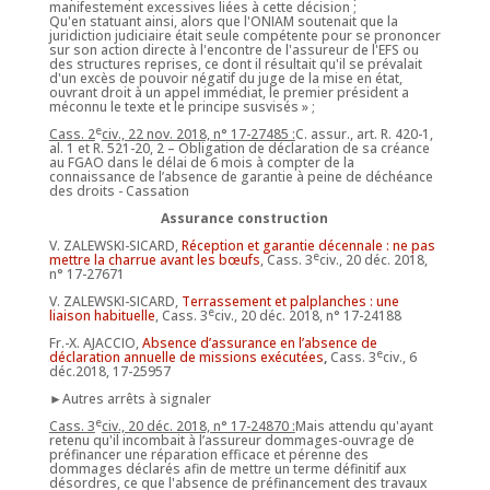
manifestement excessives liées à cette décision ;
Qu'en statuant ainsi, alors que l'ONIAM soutenait que la
juridiction judiciaire était seule compétente pour se prononcer
sur son action directe à l'encontre de l'assureur de l'EFS ou
des structures reprises, ce dont il résultait qu'il se prévalait
d'un excès de pouvoir négatif du juge de la mise en état,
ouvrant droit à un appel immédiat, le premier président a
méconnu le texte et le principe susvisés » ;
e
Cass. 2
civ., 22 nov. 2018, n° 17-27485 :
C. assur., art. R. 420-1,
al. 1 et R. 521-20, 2 – Obligation de déclaration de sa créance
au FGAO dans le délai de 6 mois à compter de la
connaissance de l’absence de garantie à peine de déchéance
des droits - Cassation
Assurance construction
V. ZALEWSKI-SICARD,
Réception et garantie décennale : ne pas
e
mettre la charrue avant les bœufs
, Cass. 3
civ., 20 déc. 2018,
n° 17-27671
V. ZALEWSKI-SICARD,
Terrassement et palplanches : une
e
liaison habituelle
, Cass. 3
civ., 20 déc. 2018, n° 17-24188
Fr.-X. AJACCIO,
Absence d’assurance en l’absence de
e
déclaration annuelle de missions exécutées
,
Cass. 3
civ., 6
déc.2018, 17-25957
►Autres arrêts à signaler
e
Cass. 3
civ., 20 déc. 2018, n° 17-24870 :
Mais attendu qu'ayant
retenu qu'il incombait à l’assureur dommages-ouvrage de
préfinancer une réparation efficace et pérenne des
dommages déclarés afin de mettre un terme définitif aux
désordres, ce que l'absence de préfinancement des travaux