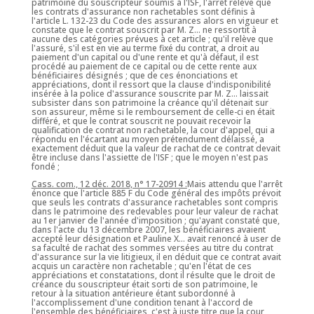
patrimoine du souscripteur soumis à l'ISF, l'arrêt relève que
les contrats d'assurance non rachetables sont définis à
l'article L. 132-23 du Code des assurances alors en vigueur et
constate que le contrat souscrit par M. Z... ne ressortit à
aucune des catégories prévues à cet article ; qu'il relève que
l'assuré, s'il est en vie au terme fixé du contrat, a droit au
paiement d'un capital ou d'une rente et qu'à défaut, il est
procédé au paiement de ce capital ou de cette rente aux
bénéficiaires désignés ; que de ces énonciations et
appréciations, dont il ressort que la clause d'indisponibilité
insérée à la police d'assurance souscrite par M. Z... laissait
subsister dans son patrimoine la créance qu'il détenait sur
son assureur, même si le remboursement de celle-ci en était
différé, et que le contrat souscrit ne pouvait recevoir la
qualification de contrat non rachetable, la cour d'appel, qui a
répondu en l'écartant au moyen prétendument délaissé, a
exactement déduit que la valeur de rachat de ce contrat devait
être incluse dans l'assiette de l'ISF ; que le moyen n'est pas
fondé ;
Cass. com., 12 déc. 2018, n° 17-20914 :
Mais attendu que l'arrêt
énonce que l'article 885 F du Code général des impôts prévoit
que seuls les contrats d'assurance rachetables sont compris
dans le patrimoine des redevables pour leur valeur de rachat
au 1er janvier de l'année d'imposition ; qu'ayant constaté que,
dans l'acte du 13 décembre 2007, les bénéficiaires avaient
accepté leur désignation et Pauline X... avait renoncé à user de
sa faculté de rachat des sommes versées au titre du contrat
d'assurance sur la vie litigieux, il en déduit que ce contrat avait
acquis un caractère non rachetable ; qu'en l'état de ces
appréciations et constatations, dont il résulte que le droit de
créance du souscripteur était sorti de son patrimoine, le
retour à la situation antérieure étant subordonné à
l'accomplissement d'une condition tenant à l'accord de
l'ensemble des bénéficiaires, c'est à juste titre que la cour