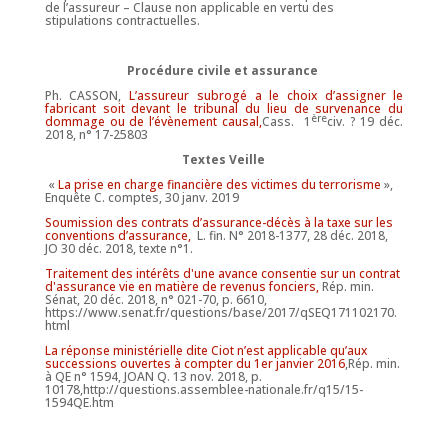
de l’assureur – Clause non applicable en vertu des
stipulations contractuelles.
Procédure civile et assurance
Ph. CASSON,
L’assureur subrogé a le choix d’assigner le
fabricant soit devant le tribunal du lieu de survenance du
ère
dommage ou de l’évènement causal,
Cass. 1
civ. ? 19 déc.
2018, n° 17-25803
Textes Veille
«
La prise en charge financière des victimes du terrorisme
»,
Enquête C. comptes, 30 janv. 2019
Soumission des contrats d’assurance-décès à la taxe sur les
conventions d’assurance,
L. fin. N° 2018-1377, 28 déc. 2018,
JO 30 déc. 2018, texte n°1.
Traitement des intérêts d'une avance consentie sur un contrat
d'assurance vie en matière de revenus fonciers,
Rép. min.
Sénat, 20 déc. 2018, n° 021-70, p. 6610,
https://www.senat.fr/questions/base/2017/qSEQ171102170.
html
La réponse ministérielle dite Ciot n’est applicable qu’aux
successions ouvertes à compter du 1er janvier 2016
,Rép. min.
à QE n° 1594, JOAN Q. 13 nov. 2018, p.
10178,http://questions.assemblee-nationale.fr/q15/15-
1594QE.htm