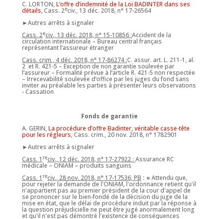
C. LORTON,
L’offre d’indemnité de la Loi BADINTER dans ses
e
détails
, Cass. 2
civ., 13 déc. 2018, n° 17-26564
►Autres arrêts à signaler
e
Cass. 2
civ., 13 déc. 2018, n° 15-10856 :
Accident de la
circulation internationale – Bureau central français
représentant l’assureur étranger
Cass. crim., 4 déc. 2018, n° 17-86274 :
C. assur. art. L. 211-1, al.
2 et R. 421-5 – Exception de non garantie soulevée par
l’assureur – Formalité prévue à l’article R. 421-5 non respectée
– Irrecevabilité soulevée d’office par les juges du fond sans
inviter au préalable les parties à présenter leurs observations
- Cassation
Fonds de garantie
A. GERIN,
La procédure d’offre Badinter, véritable casse-tête
pour les régleurs
, Cass. crim., 20 nov. 2018, n° 1782901
►Autres arrêts à signaler
re
Cass. 1
civ., 12 déc. 2018, n° 17-27922 :
Assurance RC
médicale – ONIAM – produits sanguins
re
Cass. 1
civ., 28 nov. 2018, n° 17-17536, PB
: «
Attendu que,
pour rejeter la demande de l'ONIAM, l'ordonnance retient qu'il
n'appartient pas au premier président de la cour d'appel de
se prononcer sur le bien-fondé de la décision du juge de la
mise en état, que le délai de procédure induit par la réponse à
la question préjudicielle ne peut être jugé anormalement long
et qu'il n'est pas démontré l'existence de conséquences