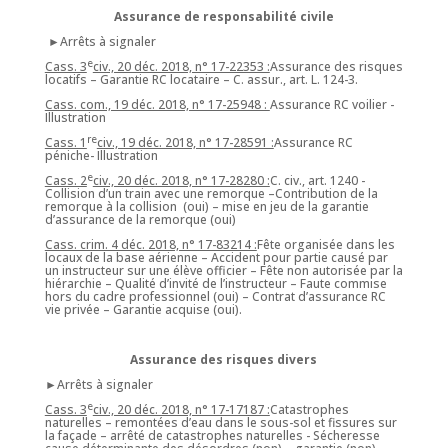
Assurance de responsabilité civile
►Arrêts à signaler
e
Cass. 3
civ., 20 déc. 2018, n° 17-22353 :
Assurance des risques
locatifs – Garantie RC locataire – C. assur., art. L. 124-3.
Cass. com., 19 déc. 2018, n° 17-25948 :
Assurance RC voilier -
Illustration
re
Cass. 1
civ., 19 déc. 2018, n° 17-28591 :
Assurance RC
péniche- Illustration
e
Cass. 2
civ., 20 déc. 2018, n° 17-28280 :
C. civ., art. 1240 -
Collision d’un train avec une remorque –Contribution de la
remorque à la collision (oui) – mise en jeu de la garantie
d’assurance de la remorque (oui)
Cass. crim. 4 déc. 2018, n° 17-83214 :
Fête organisée dans les
locaux de la base aérienne – Accident pour partie causé par
un instructeur sur une élève officier – Fête non autorisée par la
hiérarchie – Qualité d’invité de l’instructeur – Faute commise
hors du cadre professionnel (oui) – Contrat d’assurance RC
vie privée – Garantie acquise (oui).
Assurance des risques divers
►Arrêts à signaler
e
Cass. 3
civ., 20 déc. 2018, n° 17-17187 :
Catastrophes
naturelles – remontées d’eau dans le sous-sol et fissures sur
la façade – arrêté de catastrophes naturelles - Sécheresse