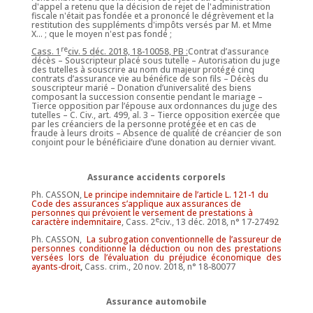
d'appel a retenu que la décision de rejet de l'administration
fiscale n'était pas fondée et a prononcé le dégrèvement et la
restitution des suppléments d'impôts versés par M. et Mme
X... ; que le moyen n'est pas fondé ;
re
Cass. 1
civ. 5 déc. 2018, 18-10058, PB :
Contrat d’assurance
décès – Souscripteur placé sous tutelle – Autorisation du juge
des tutelles à souscrire au nom du majeur protégé cinq
contrats d’assurance vie au bénéfice de son fils – Décès du
souscripteur marié – Donation d’universalité des biens
composant la succession consentie pendant le mariage –
Tierce opposition par l’épouse aux ordonnances du juge des
tutelles – C. Civ., art. 499, al. 3 – Tierce opposition exercée que
par les créanciers de la personne protégée et en cas de
fraude à leurs droits – Absence de qualité de créancier de son
conjoint pour le bénéficiaire d’une donation au dernier vivant.
Assurance accidents corporels
Ph. CASSON,
Le principe indemnitaire de l’article L. 121-1 du
Code des assurances s’applique aux assurances de
personnes qui prévoient le versement de prestations à
e
caractère indemnitaire
, Cass. 2
civ., 13 déc. 2018, n° 17-27492
Ph. CASSON,
La subrogation conventionnelle de l’assureur de
personnes conditionne la déduction ou non des prestations
versées lors de l’évaluation du préjudice économique des
ayants-droit
,
Cass. crim., 20 nov. 2018, n° 18-80077
Assurance automobile