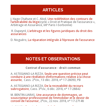
ARTICLES
J. Hage Chahune et C. Abid,
Une redéfinition des contours de
l’arbitrabilité du litige
(cycle « Droit et Pratique de l’assurance »,
Arbitrage et Assurance, IAP Paris I-Sorbonne)
R. Dupeyré,
L’arbitrage et les figures juridiques du droit des
assurances
D. Noguéro,
La réparation intégrale à l’épreuve de l’assurance
NOTES ET OBSERVATIONS
Contrat d’assurance - droit commun
A. ASTEGIANO-LA RIZZA,
Seule une question précise peut
conduire à une révélation d’informations relative à la chose
e
assurée
,
Cass. 2
civ., 13 déc. 2018, n° 17-28093, PB
A. ASTEGIANO-LA RIZZA,
De la recevabilité du recours
e
subrogatoire
, Cass. 3
civ., 6 déc. 2018, n° 17-28842
M. BENTIN-LIARAS,
Une assurance de dommages, un
souscripteur professionnel de l’immobilier et le devoir de
e
conseil de l’assureur,
2
civ., 22 nov. 2018, n° 17-27148