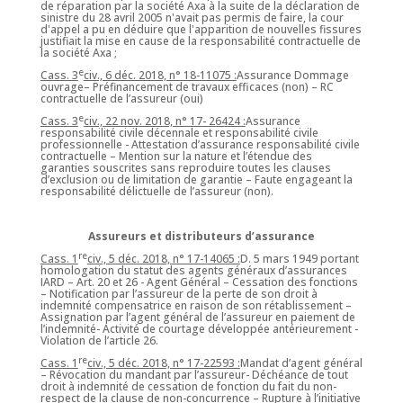
de réparation par la société Axa à la suite de la déclaration de
sinistre du 28 avril 2005 n'avait pas permis de faire, la cour
d'appel a pu en déduire que l'apparition de nouvelles fissures
justifiait la mise en cause de la responsabilité contractuelle de
la société Axa ;
e
Cass. 3
civ., 6 déc. 2018, n° 18-11075 :
Assurance Dommage
ouvrage– Préfinancement de travaux efficaces (non) – RC
contractuelle de l’assureur (oui)
e
Cass. 3
civ., 22 nov. 2018, n° 17- 26424 :
Assurance
responsabilité civile décennale et responsabilité civile
professionnelle - Attestation d’assurance responsabilité civile
contractuelle – Mention sur la nature et l’étendue des
garanties souscrites sans reproduire toutes les clauses
d’exclusion ou de limitation de garantie – Faute engageant la
responsabilité délictuelle de l’assureur (non).
Assureurs et distributeurs d’assurance
re
Cass. 1
civ., 5 déc. 2018, n° 17-14065 :
D. 5 mars 1949 portant
homologation du statut des agents généraux d’assurances
IARD – Art. 20 et 26 - Agent Général – Cessation des fonctions
– Notification par l’assureur de la perte de son droit à
indemnité compensatrice en raison de son rétablissement –
Assignation par l’agent général de l’assureur en paiement de
l’indemnité- Activité de courtage développée antérieurement -
Violation de l’article 26.
re
Cass. 1
civ., 5 déc. 2018, n° 17-22593 :
Mandat d’agent général
– Révocation du mandant par l’assureur- Déchéance de tout
droit à indemnité de cessation de fonction du fait du non-
respect de la clause de non-concurrence – Rupture à l’initiative