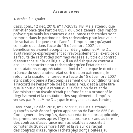
Assurance vie
►Arrêts à signaler
Cass. com., 12 déc. 2018, n° 17-20913, PB :
Mais attendu que
l'arrêt énonce que l'article 885 F du Code général des impôts
prévoit que seuls les contrats d'assurance rachetables sont
compris dans le patrimoine des redevables pour leur valeur
de rachat au 1er janvier de l'année d'imposition ; qu'ayant
constaté que, dans l'acte du 15 décembre 2007, les
bénéficiaires avaient accepté leur désignation et Mme D...
avait renoncé expressément et irrévocablement à l'exercice de
sa faculté de rachat des sommes versées au titre du contrat
d'assurance sur la vie litigieux, il en déduit que ce contrat a
acquis un caractère non rachetable ; qu'en l'état de ces
constatations et appréciations, dont il résulte que le droit de
créance du souscripteur était sorti de son patrimoine, le
retour à la situation antérieure à l'acte du 15 décembre 2007
étant subordonné à l'accomplissement d'une condition tenant
à l'accord de l'ensemble des bénéficiaires, c'est à juste titre
que la cour d'appel a retenu que la décision de rejet de
l'administration fiscale n'était pas fondée et a prononcé le
dégrèvement et la restitution des suppléments d'impôts
versés par M. et Mme D... ; que le moyen n'est pas fondé ;
Cass. com., 12 déc. 2018, n° 17-15195, PB :
Mais attendu
qu'après avoir énoncé qu'en application de l'article 885 F du
Code général des impôts, dans sa rédaction alors applicable,
les primes versées après l'âge de soixante-dix ans au titre
des contrats d'assurance non rachetables souscrits à
compter du 20 novembre 1991 et la valeur de rachat
des contrats d'assurance rachetables sont ajoutées au