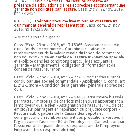
A. CAYOL,
Devoir de conseil de l’assureur : même en
présence de stipulations claires et précises et concernant une
e
garantie non sollicitée par l’assuré
, Cass. 2
civ., 22 nov. 2018,
n° 17-19454
R. BIGOT,
L’apériteur présumé investi par les coassureurs
d’un mandat général de représentation
,
Cass. com., 21 nov.
2018, no 17-23.598, PB
►Autres arrêts à signaler
e
Cass. 3
civ., 29 nov. 2018, n° 17-15365 :
Assurance incendie
d’une fonds de commerce – Garantie facultative de
remboursement de la valeur vénale du fonds de commerce
non souscrit – Mise en garde de l’assureur –Mention spéciale
et explicite dans les conditions particulières excluant la
garantie – Manquement à l’obligation d’information et de
conseil de l’assureur (non).
e
Cass. 2
civ., 22 nov. 2018, n° 17-27730 :
Contrat d’assurance
conclu par une société commerciale – Application C. cons., art.
L. 212-2 (non) – Condition de la garantie (générale et précise :
oui).
e
Cass. 2
civ., 22 nov. 2018, n° 17-26346, PB :
Infirmière blessée
par tracteur motorisé de chariots mécaniques appartenant à
l’employeur que le sien – Assignation de l’assureur RC de cet
employeur par l’agent en réparation du préjudice corporel-
Recours subrogatoire de la Caisse des dépôts et
consignations en remboursement des prestations versées à
l’agent contre l’assureur RC de l’employeur – Contestation par
l’assureur de la qualité de tiers responsable de l’employeur –
Employeur tiers responsable (oui)