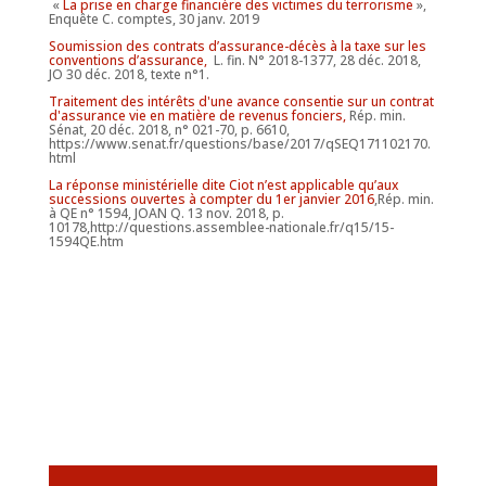
«
La prise en charge financière des victimes du terrorisme
»,
Enquête C. comptes, 30 janv. 2019
Soumission des contrats d’assurance-décès à la taxe sur les
conventions d’assurance,
L. fin. N° 2018-1377, 28 déc. 2018,
JO 30 déc. 2018, texte n°1.
Traitement des intérêts d'une avance consentie sur un contrat
d'assurance vie en matière de revenus fonciers,
Rép. min.
Sénat, 20 déc. 2018, n° 021-70, p. 6610,
https://www.senat.fr/questions/base/2017/qSEQ171102170.
html
La réponse ministérielle dite Ciot n’est applicable qu’aux
successions ouvertes à compter du 1er janvier 2016
,Rép. min.
à QE n° 1594, JOAN Q. 13 nov. 2018, p.
10178,http://questions.assemblee-nationale.fr/q15/15-
1594QE.htm