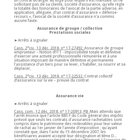
un contrat étranger au litige pour lequel il est mandaté. En ne
sollicitant pas de sa cliente, société d’assurance, qu'elle règle
la totalité des honoraires de l'avocat de la partie adverse, en
application, alléguée, d'un contrat d'assurance « défense-
recours », l’avocat de la société d’assurance n'a commis
aucune faute.
Assurance de groupe / collective
Prestations sociales
►Arrêts à signaler
e
Cass. 2
civ., 13 déc. 2018, n° 17-27492 :
Assurance de groupe
emprunteur – Notion d’ITT - impossibilité totale et définitive
d'exercer une activité professionnelle rémunérée et à une
situation imposant de manière définitive et permanente
l'assistance d'un tiers pour se lever, s'habiller, se nourrir et se
déplacer,
e
Cass. 2
civ., 13 déc. 2018, n° 17-22532 :
Contrat collectif
d’assurance sur la vie – preuve du contrat
Assurance vie
►Arrêts à signaler
Cass. com., 12 déc. 2018, n° 17-20913, PB :
Mais attendu que
l'arrêt énonce que l'article 885 F du Code général des impôts
prévoit que seuls les contrats d'assurance rachetables sont
compris dans le patrimoine des redevables pour leur valeur
de rachat au 1er janvier de l'année d'imposition ; qu'ayant
constaté que, dans l'acte du 15 décembre 2007, les
bénéficiaires avaient accepté leur désignation et Mme D...
avait renoncé expressément et irrévocablement à l'exercice de