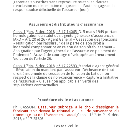
garanties souscrites sans reproduire toutes les clauses
d’exclusion ou de limitation de garantie – Faute engageant la
responsabilité délictuelle de l’assureur (non).
Assureurs et distributeurs d’assurance
re
Cass. 1
civ., 5 déc. 2018, n° 17-14065 :
D. 5 mars 1949 portant
homologation du statut des agents généraux d’assurances
IARD – Art. 20 et 26 - Agent Général – Cessation des fonctions
– Notification par l’assureur de la perte de son droit à
indemnité compensatrice en raison de son rétablissement –
Assignation par l’agent général de l’assureur en paiement de
l’indemnité- Activité de courtage développée antérieurement -
Violation de l’article 26.
re
Cass. 1
civ., 5 déc. 2018, n° 17-22593 :
Mandat d’agent général
– Révocation du mandant par l’assureur- Déchéance de tout
droit à indemnité de cessation de fonction du fait du non-
respect de la clause de non-concurrence – Rupture à l’initiative
de l’assureur – Clause non applicable en vertu des
stipulations contractuelles.
Procédure civile et assurance
Ph. CASSON,
L’assureur subrogé a le choix d’assigner le
fabricant soit devant le tribunal du lieu de survenance du
ère
dommage ou de l’évènement causal,
Cass. 1
civ. ? 19 déc.
2018, n° 17-25803
Textes Veille