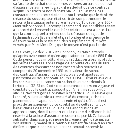
sa faculté de rachat des sommes versées au titre du contrat
d'assurance sur la vie litigieux, il en déduit que ce contrat a
acquis un caractère non rachetable ; qu'en l'état de ces
constatations et appréciations, dont il résulte que le droit de
créance du souscripteur était sorti de son patrimoine, le
retour à la situation antérieure à l'acte du 15 décembre 2007
étant subordonné à l'accomplissement d'une condition tenant
à l'accord de l'ensemble des bénéficiaires, c'est à juste titre
que la cour d'appel a retenu que la décision de rejet de
l'administration fiscale n'était pas fondée et a prononcé le
dégrèvement et la restitution des suppléments d'impôts
versés par M. et Mme D... ; que le moyen n'est pas fondé ;
Cass. com., 12 déc. 2018, n° 17-15195, PB :
Mais attendu
qu'après avoir énoncé qu'en application de l'article 885 F du
Code général des impôts, dans sa rédaction alors applicable,
les primes versées après l'âge de soixante-dix ans au titre
des contrats d'assurance non rachetables souscrits à
compter du 20 novembre 1991 et la valeur de rachat
des contrats d'assurance rachetables sont ajoutées au
patrimoine du souscripteur soumis à l'ISF, l'arrêt relève que
les contrats d'assurance non rachetables sont définis à
l'article L. 132-23 du Code des assurances alors en vigueur et
constate que le contrat souscrit par M. Z... ne ressortit à
aucune des catégories prévues à cet article ; qu'il relève que
l'assuré, s'il est en vie au terme fixé du contrat, a droit au
paiement d'un capital ou d'une rente et qu'à défaut, il est
procédé au paiement de ce capital ou de cette rente aux
bénéficiaires désignés ; que de ces énonciations et
appréciations, dont il ressort que la clause d'indisponibilité
insérée à la police d'assurance souscrite par M. Z... laissait
subsister dans son patrimoine la créance qu'il détenait sur
son assureur, même si le remboursement de celle-ci en était
différé, et que le contrat souscrit ne pouvait recevoir la