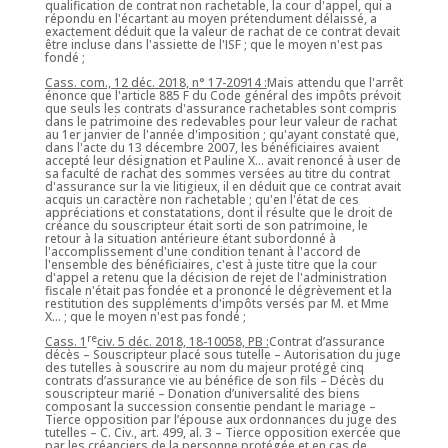
qualification de contrat non rachetable, la cour d'appel, qui a
répondu en l'écartant au moyen prétendument délaissé, a
exactement déduit que la valeur de rachat de ce contrat devait
être incluse dans l'assiette de l'ISF ; que le moyen n'est pas
fondé ;
Cass. com., 12 déc. 2018, n° 17-20914 :
Mais attendu que l'arrêt
énonce que l'article 885 F du Code général des impôts prévoit
que seuls les contrats d'assurance rachetables sont compris
dans le patrimoine des redevables pour leur valeur de rachat
au 1er janvier de l'année d'imposition ; qu'ayant constaté que,
dans l'acte du 13 décembre 2007, les bénéficiaires avaient
accepté leur désignation et Pauline X... avait renoncé à user de
sa faculté de rachat des sommes versées au titre du contrat
d'assurance sur la vie litigieux, il en déduit que ce contrat avait
acquis un caractère non rachetable ; qu'en l'état de ces
appréciations et constatations, dont il résulte que le droit de
créance du souscripteur était sorti de son patrimoine, le
retour à la situation antérieure étant subordonné à
l'accomplissement d'une condition tenant à l'accord de
l'ensemble des bénéficiaires, c'est à juste titre que la cour
d'appel a retenu que la décision de rejet de l'administration
fiscale n'était pas fondée et a prononcé le dégrèvement et la
restitution des suppléments d'impôts versés par M. et Mme
X... ; que le moyen n'est pas fondé ;
re
Cass. 1
civ. 5 déc. 2018, 18-10058, PB :
Contrat d’assurance
décès – Souscripteur placé sous tutelle – Autorisation du juge
des tutelles à souscrire au nom du majeur protégé cinq
contrats d’assurance vie au bénéfice de son fils – Décès du
souscripteur marié – Donation d’universalité des biens
composant la succession consentie pendant le mariage –
Tierce opposition par l’épouse aux ordonnances du juge des
tutelles – C. Civ., art. 499, al. 3 – Tierce opposition exercée que
par les créanciers de la personne protégée et en cas de