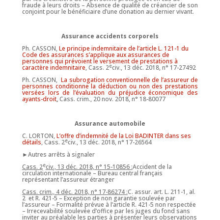
fraude à leurs droits – Absence de qualité de créancier de son
conjoint pour le bénéficiaire d’une donation au dernier vivant.
Assurance accidents corporels
Ph. CASSON,
Le principe indemnitaire de l’article L. 121-1 du
Code des assurances s’applique aux assurances de
personnes qui prévoient le versement de prestations à
e
caractère indemnitaire
, Cass. 2
civ., 13 déc. 2018, n° 17-27492
Ph. CASSON,
La subrogation conventionnelle de l’assureur de
personnes conditionne la déduction ou non des prestations
versées lors de l’évaluation du préjudice économique des
ayants-droit
,
Cass. crim., 20 nov. 2018, n° 18-80077
Assurance automobile
C. LORTON,
L’offre d’indemnité de la Loi BADINTER dans ses
e
détails
, Cass. 2
civ., 13 déc. 2018, n° 17-26564
►Autres arrêts à signaler
e
Cass. 2
civ., 13 déc. 2018, n° 15-10856 :
Accident de la
circulation internationale – Bureau central français
représentant l’assureur étranger
Cass. crim., 4 déc. 2018, n° 17-86274 :
C. assur. art. L. 211-1, al.
2 et R. 421-5 – Exception de non garantie soulevée par
l’assureur – Formalité prévue à l’article R. 421-5 non respectée
– Irrecevabilité soulevée d’office par les juges du fond sans
inviter au préalable les parties à présenter leurs observations