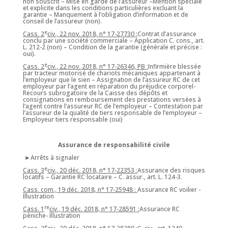
non souscrit – Mise en garde de l’assureur –Mention spéciale
et explicite dans les conditions particulières excluant la
garantie – Manquement à l’obligation d’information et de
conseil de l’assureur (non).
e
Cass. 2
civ., 22 nov. 2018, n° 17-27730 :
Contrat d’assurance
conclu par une société commerciale – Application C. cons., art.
L. 212-2 (non) – Condition de la garantie (générale et précise :
oui).
e
Cass. 2
civ., 22 nov. 2018, n° 17-26346, PB :
Infirmière blessée
par tracteur motorisé de chariots mécaniques appartenant à
l’employeur que le sien – Assignation de l’assureur RC de cet
employeur par l’agent en réparation du préjudice corporel-
Recours subrogatoire de la Caisse des dépôts et
consignations en remboursement des prestations versées à
l’agent contre l’assureur RC de l’employeur – Contestation par
l’assureur de la qualité de tiers responsable de l’employeur –
Employeur tiers responsable (oui)
Assurance de responsabilité civile
►Arrêts à signaler
e
Cass. 3
civ., 20 déc. 2018, n° 17-22353 :
Assurance des risques
locatifs – Garantie RC locataire – C. assur., art. L. 124-3.
Cass. com., 19 déc. 2018, n° 17-25948 :
Assurance RC voilier -
Illustration
re
Cass. 1
civ., 19 déc. 2018, n° 17-28591 :
Assurance RC
péniche- Illustration
e