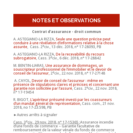
NOTES ET OBSERVATIONS
Contrat d’assurance - droit commun
A. ASTEGIANO-LA RIZZA,
Seule une question précise peut
conduire à une révélation d’informations relative à la chose
e
assurée
,
Cass. 2
civ., 13 déc. 2018, n° 17-28093, PB
A. ASTEGIANO-LA RIZZA,
De la recevabilité du recours
e
subrogatoire
, Cass. 3
civ., 6 déc. 2018, n° 17-28842
M. BENTIN-LIARAS,
Une assurance de dommages, un
souscripteur professionnel de l’immobilier et le devoir de
e
conseil de l’assureur,
2
civ., 22 nov. 2018, n° 17-27148
A. CAYOL,
Devoir de conseil de l’assureur : même en
présence de stipulations claires et précises et concernant une
e
garantie non sollicitée par l’assuré
, Cass. 2
civ., 22 nov. 2018,
n° 17-19454
R. BIGOT,
L’apériteur présumé investi par les coassureurs
d’un mandat général de représentation
,
Cass. com., 21 nov.
2018, no 17-23.598, PB
►Autres arrêts à signaler
e
Cass. 3
civ., 29 nov. 2018, n° 17-15365 :
Assurance incendie
d’une fonds de commerce – Garantie facultative de
remboursement de la valeur vénale du fonds de commerce