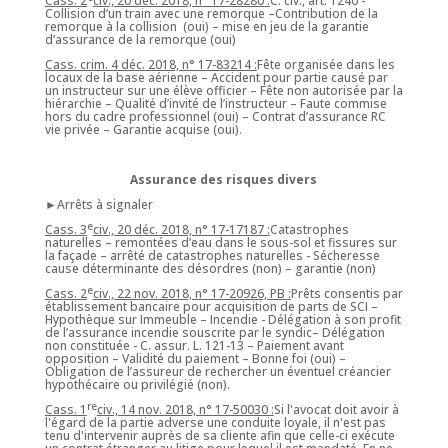
Cass. 2
civ., 20 déc. 2018, n° 17-28280 :
C. civ., art. 1240 -
Collision d’un train avec une remorque –Contribution de la
remorque à la collision (oui) – mise en jeu de la garantie
d’assurance de la remorque (oui)
Cass. crim. 4 déc. 2018, n° 17-83214 :
Fête organisée dans les
locaux de la base aérienne – Accident pour partie causé par
un instructeur sur une élève officier – Fête non autorisée par la
hiérarchie – Qualité d’invité de l’instructeur – Faute commise
hors du cadre professionnel (oui) – Contrat d’assurance RC
vie privée – Garantie acquise (oui).
Assurance des risques divers
►Arrêts à signaler
e
Cass. 3
civ., 20 déc. 2018, n° 17-17187 :
Catastrophes
naturelles – remontées d’eau dans le sous-sol et fissures sur
la façade – arrêté de catastrophes naturelles - Sécheresse
cause déterminante des désordres (non) – garantie (non)
e
Cass. 2
civ., 22 nov. 2018, n° 17-20926, PB :
Prêts consentis par
établissement bancaire pour acquisition de parts de SCI –
Hypothèque sur Immeuble – Incendie - Délégation à son profit
de l’assurance incendie souscrite par le syndic– Délégation
non constituée - C. assur. L. 121-13 – Paiement avant
opposition – Validité du paiement – Bonne foi (oui) –
Obligation de l’assureur de rechercher un éventuel créancier
hypothécaire ou privilégié (non).
re
Cass. 1
civ., 14 nov. 2018, n° 17-50030 :
Si l'avocat doit avoir à
l'égard de la partie adverse une conduite loyale, il n'est pas
tenu d'intervenir auprès de sa cliente afin que celle-ci exécute