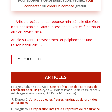
Pour accéder à cette publication, veuillez
vous
connecter
ou
créer un compte
gratuit.
←
Article précédent : La réponse ministérielle dite Ciot
n’est applicable qu’aux successions ouvertes à compter
du 1er janvier 2016
Article suivant : Terrassement et palplanches : une
liaison habituelle
→
Sommaire
ARTICLES
J. Hage Chahune et C. Abid,
Une redéfinition des contours de
l’arbitrabilité du litige
(cycle « Droit et Pratique de l’assurance »,
Arbitrage et Assurance, IAP Paris I-Sorbonne)
R. Dupeyré,
L’arbitrage et les figures juridiques du droit des
assurances
D. Noguéro,
La réparation intégrale à l’épreuve de l’assurance