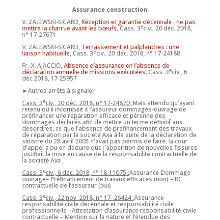
Assurance construction
V. ZALEWSKI-SICARD,
Réception et garantie décennale : ne pas
e
mettre la charrue avant les bœufs
, Cass. 3
civ., 20 déc. 2018,
n° 17-27671
V. ZALEWSKI-SICARD,
Terrassement et palplanches : une
e
liaison habituelle
, Cass. 3
civ., 20 déc. 2018, n° 17-24188
Fr.-X. AJACCIO,
Absence d’assurance en l’absence de
e
déclaration annuelle de missions exécutées
,
Cass. 3
civ., 6
déc.2018, 17-25957
►Autres arrêts à signaler
e
Cass. 3
civ., 20 déc. 2018, n° 17-24870 :
Mais attendu qu'ayant
retenu qu'il incombait à l’assureur dommages-ouvrage de
préfinancer une réparation efficace et pérenne des
dommages déclarés afin de mettre un terme définitif aux
désordres, ce que l'absence de préfinancement des travaux
de réparation par la société Axa à la suite de la déclaration de
sinistre du 28 avril 2005 n'avait pas permis de faire, la cour
d'appel a pu en déduire que l'apparition de nouvelles fissures
justifiait la mise en cause de la responsabilité contractuelle de
la société Axa ;
e
Cass. 3
civ., 6 déc. 2018, n° 18-11075 :
Assurance Dommage
ouvrage– Préfinancement de travaux efficaces (non) – RC
contractuelle de l’assureur (oui)
e
Cass. 3
civ., 22 nov. 2018, n° 17- 26424 :
Assurance
responsabilité civile décennale et responsabilité civile
professionnelle - Attestation d’assurance responsabilité civile
contractuelle – Mention sur la nature et l’étendue des