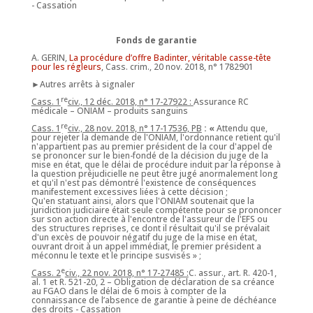
- Cassation
Fonds de garantie
A. GERIN,
La procédure d’offre Badinter, véritable casse-tête
pour les régleurs
, Cass. crim., 20 nov. 2018, n° 1782901
►Autres arrêts à signaler
re
Cass. 1
civ., 12 déc. 2018, n° 17-27922 :
Assurance RC
médicale – ONIAM – produits sanguins
re
Cass. 1
civ., 28 nov. 2018, n° 17-17536, PB
: «
Attendu que,
pour rejeter la demande de l'ONIAM, l'ordonnance retient qu'il
n'appartient pas au premier président de la cour d'appel de
se prononcer sur le bien-fondé de la décision du juge de la
mise en état, que le délai de procédure induit par la réponse à
la question préjudicielle ne peut être jugé anormalement long
et qu'il n'est pas démontré l'existence de conséquences
manifestement excessives liées à cette décision ;
Qu'en statuant ainsi, alors que l'ONIAM soutenait que la
juridiction judiciaire était seule compétente pour se prononcer
sur son action directe à l'encontre de l'assureur de l'EFS ou
des structures reprises, ce dont il résultait qu'il se prévalait
d'un excès de pouvoir négatif du juge de la mise en état,
ouvrant droit à un appel immédiat, le premier président a
méconnu le texte et le principe susvisés » ;
e
Cass. 2
civ., 22 nov. 2018, n° 17-27485 :
C. assur., art. R. 420-1,
al. 1 et R. 521-20, 2 – Obligation de déclaration de sa créance
au FGAO dans le délai de 6 mois à compter de la
connaissance de l’absence de garantie à peine de déchéance
des droits - Cassation