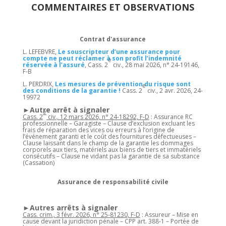
COMMENTAIRES ET OBSERVATIONS
Contrat d'assurance
L. LEFEBVRE,
Le souscripteur d’une assurance pour
compte ne peut réclamer à son profit l’indemnité
e
réservée à l’assuré
, Cass. 2
civ., 28 mai 2026, n° 24-19146,
F-B
L. PERDRIX,
Les mesures de prévention du risque sont
e
des conditions de la garantie !
Cass. 2
civ., 2 avr. 2026, 24-
19972
►Autre arrêt à signaler
e
Cass. 2
civ., 12 mars 2026, n° 24-18292, F-D
: Assurance RC
professionnelle – Garagiste – Clause d’exclusion excluant les
frais de réparation des vices ou erreurs à l’origine de
l’événement garanti et le coût des fournitures défectueuses –
Clause laissant dans le champ de la garantie les dommages
corporels aux tiers, matériels aux biens de tiers et immatériels
consécutifs – Clause ne vidant pas la garantie de sa substance
(Cassation)
Assurance de responsabilité civile
►Autres arrêts à signaler
Cass. crim., 3 févr. 2026, n° 25-81230, F-D
: Assureur – Mise en
cause devant la juridiction pénale – CPP art. 388-1 – Portée de