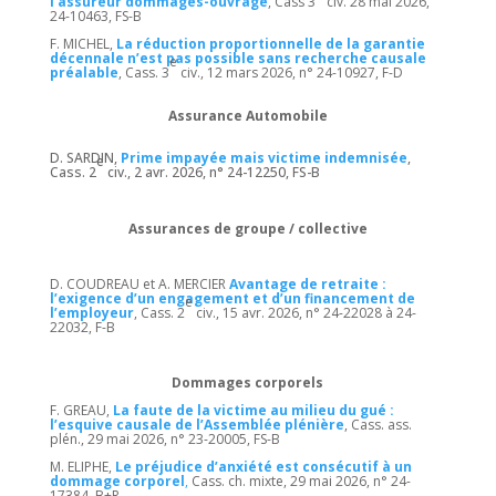
l’assureur dommages-ouvrage
, Cass 3
civ. 28 mai 2026,
24-10463, FS-B
F. MICHEL,
La réduction proportionnelle de la garantie
décennale n’est pas possible sans recherche causale
e
préalable
, Cass. 3
civ., 12 mars 2026, n° 24-10927, F-D
Assurance Automobile
D. SARDIN,
Prime impayée mais victime indemnisée
,
e
Cass. 2
civ., 2 avr. 2026, n° 24-12250, FS-B
Assurances de groupe / collective
D. COUDREAU et A. MERCIER
Avantage de retraite :
l’exigence d’un engagement et d’un financement de
e
l’employeur
, Cass. 2
civ., 15 avr. 2026, n° 24-22028 à 24-
22032, F-B
Dommages corporels
F. GREAU,
La faute de la victime au milieu du gué :
l’esquive causale de l’Assemblée plénière
, Cass. ass.
plén., 29 mai 2026, n° 23-20005, FS-B
M. ELIPHE,
Le préjudice d’anxiété est consécutif à un
dommage corporel
,
Cass. ch. mixte, 29 mai 2026, n° 24-
17384, B+R