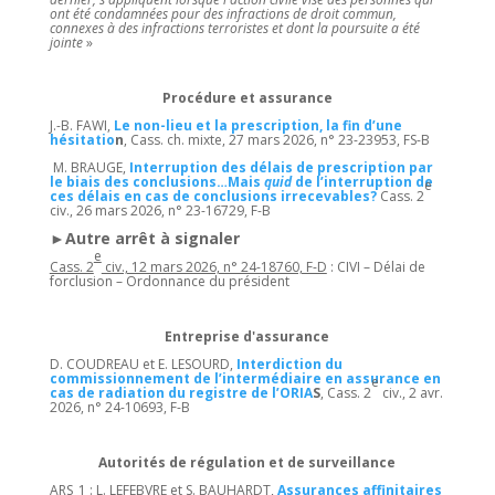
ont été condamnées pour des infractions de droit commun,
connexes à des infractions terroristes et dont la poursuite a été
jointe
»
Procédure et assurance
J.-B. FAWI,
Le non-lieu et la prescription, la fin d’une
hésitatio
n
, Cass. ch. mixte, 27 mars 2026, n° 23-23953, FS-B
M. BRAUGE,
Interruption des délais de prescription par
le biais des conclusions…Mais
quid
de l’interruption de
e
ces délais en cas de conclusions irrecevables?
Cass. 2
civ., 26 mars 2026, n° 23-16729, F-B
►Autre arrêt à signaler
e
Cass. 2
civ., 12 mars 2026, n° 24-18760, F-D
: CIVI – Délai de
forclusion – Ordonnance du président
Entreprise d'assurance
D. COUDREAU et E. LESOURD,
Interdiction du
commissionnement de l’intermédiaire en assurance en
e
cas de radiation du registre de l’ORIA
S
, Cass. 2
civ., 2 avr.
2026, n° 24-10693, F-B
Autorités de régulation et de surveillance
ARS_1 : L. LEFEBVRE et S. BAUHARDT,
Assurances affinitaires