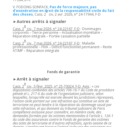
V. FODONG-SONFACK,
Pas de force majeure, pas
d’exonération en droit de la responsabilité civile du fait
e
des choses
, Cass. 2
civ, 2 avr. 2026, n° 24-17944, F-D
►Autres arrêts à signaler
e
Cass. 2
civ., 7 mai 2026, n° 24-22167, F-D
: Dommages
corporels – Tierce personne – Actualisation monétaire –
Réparation intégrale – Portée cassation partielle
e
Cass. 2
civ., 7 mai 2026, n° 24-22167, F-D
: Maladie
professionnelle – FIVA – Déficit fonctionnel permanent – Rente
AT/MP – Réparation intégrale
Fonds de garantie
►Arrêt à signaler
e
Cass. 2
civ., 5 févr. 2025, n° 25-70024, F-D Avis
: «
Les
dispositions combinées des articles 706-16-1 du Code de procédure
pénale et L. 217-6 du code de l'organisation judiciaire, selon
lesquelles, lorsqu'elle est exercée devant les juridictions répressives,
l'action civile portant sur une infraction qui constitue un acte de
terrorisme ne peut tendre à la réparation du dommage causé par
cette infraction, et qui donnent au tribunal judiciaire de Paris
compétence exclusive pour connaître, en matière civile, des
demandes formées par les victimes mentionnées à l'article L. 126-1
du code des assurances contre le Fonds de garantie des victimes
des actes de terrorisme et d'autres infractions, après saisine de ce
dernier, s'appliquent lorsque l'action civile vise des personnes qui