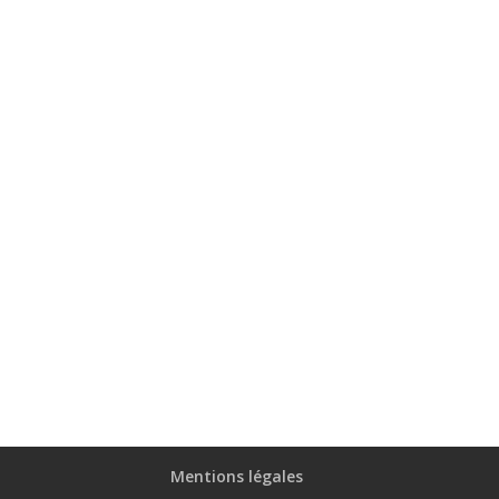
Mot de passe oublié?
Se connecter
Mentions légales