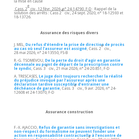
la mise en cause
e
Cass. 2
civ., 12 févr. 2026, n° 24-14790, F-D
: Rappel de la
e
solution des arrêts : Cass 2
civ., 24 sept. 2020, n° 18-12593 et
18-13726.
Assurance des risques divers
J. MEL,
Du refus d’étendre la prise de direction de procès
e
au cas
où seul l’assureur est assigné
, Cass. 2
civ.,
28 mai 2026, n° 24-13550, FS-B
R.-G. TSOMEVOU,
De la perte du droit d’agir en garantie
décennale au point de départ de la prescription contre
e
le syndic
, Cass. 3
civ., 21 mai 2026, n° 24-20.851, F-D
A. TRESCASES,
Le juge doit toujours rechercher la réalité
du préjudice invoqué par l’assureur après une
déclaration tardive susceptible d’entrainer une
e
déchéance de garantie
, Cass. 3
civ., 9 avr. 2026, n° 24-
12608 et 24-13070, F-D
Assurance construction
F.-X. AJACCIO,
Refus de garantie sans investigations et
non-respect du formalisme ne peuvent fonder une
action en responsabilité contractuelle à l’encontre de
e