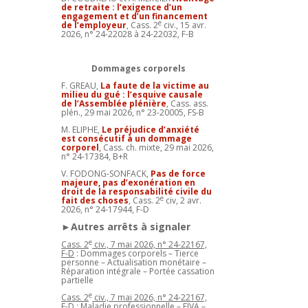
de retraite : l’exigence d’un
engagement et d’un financement
e
de l’employeur
, Cass. 2
civ., 15 avr.
2026, n° 24-22028 à 24-22032, F-B
Dommages corporels
F. GREAU,
La faute de la victime au
milieu du gué : l’esquive causale
de l’Assemblée plénière
, Cass. ass.
plén., 29 mai 2026, n° 23-20005, FS-B
M. ELIPHE,
Le préjudice d’anxiété
est consécutif à un dommage
corporel
,
Cass. ch. mixte, 29 mai 2026,
n° 24-17384, B+R
V. FODONG-SONFACK,
Pas de force
majeure, pas d’exonération en
droit de la responsabilité civile du
e
fait des choses
, Cass. 2
civ, 2 avr.
2026, n° 24-17944, F-D
►Autres arrêts à signaler
e
Cass. 2
civ., 7 mai 2026, n° 24-22167,
F-D
: Dommages corporels – Tierce
personne – Actualisation monétaire –
Réparation intégrale – Portée cassation
partielle
e
Cass. 2
civ., 7 mai 2026, n° 24-22167,
F-D
: Maladie professionnelle – FIVA –