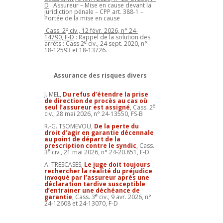
D
: Assureur – Mise en cause devant la
juridiction pénale – CPP art. 388-1 –
Portée de la mise en cause
e
Cass. 2
civ., 12 févr. 2026, n° 24-
14790, F-D
: Rappel de la solution des
e
arrêts : Cass 2
civ., 24 sept. 2020, n°
18-12593 et 18-13726.
Assurance des risques divers
J. MEL,
Du refus d’étendre la prise
de direction de procès au cas
où
e
seul l’assureur est assigné
, Cass. 2
civ., 28 mai 2026, n° 24-13550, FS-B
R.-G. TSOMEVOU,
De la perte du
droit d’agir en garantie décennale
au point de départ de la
prescription contre le syndic
, Cass.
e
3
civ., 21 mai 2026, n° 24-20.851, F-D
A. TRESCASES,
Le juge doit toujours
rechercher la réalité du préjudice
invoqué par l’assureur après une
déclaration tardive susceptible
d’entrainer une déchéance de
e
garantie
, Cass. 3
civ., 9 avr. 2026, n°
24-12608 et 24-13070, F-D