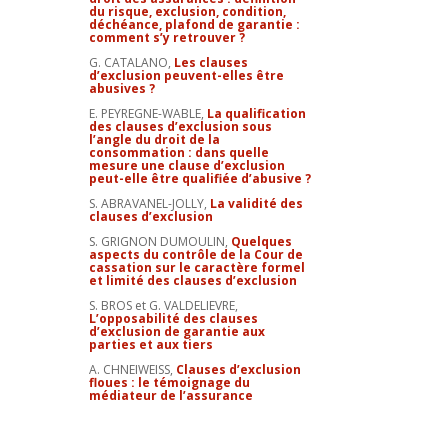
du risque, exclusion, condition,
déchéance, plafond de garantie :
comment s’y retrouver ?
G. CATALANO,
Les clauses
d’exclusion peuvent-elles être
abusives ?
E. PEYREGNE-WABLE,
La qualification
des clauses d’exclusion sous
l’angle du droit de la
consommation : dans quelle
mesure une clause d’exclusion
peut-elle être qualifiée d’abusive ?
S. ABRAVANEL-JOLLY,
La validité des
clauses d’exclusion
S. GRIGNON DUMOULIN,
Quelques
aspects du contrôle de la Cour de
cassation sur le caractère formel
et limité des clauses d’exclusion
S. BROS et G. VALDELIEVRE,
L’opposabilité des clauses
d’exclusion de garantie aux
parties et aux tiers
A. CHNEIWEISS,
Clauses d’exclusion
floues : le témoignage du
médiateur de l’assurance