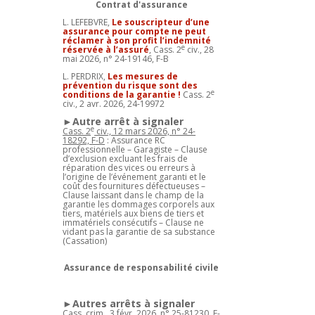
Contrat d'assurance
L. LEFEBVRE,
Le souscripteur d’une
assurance pour compte ne peut
réclamer à son profit l’indemnité
e
réservée à l’assuré
, Cass. 2
civ., 28
mai 2026, n° 24-19146, F-B
L. PERDRIX,
Les mesures de
prévention du risque sont des
e
conditions de la garantie !
Cass. 2
civ., 2 avr. 2026, 24-19972
►Autre arrêt à signaler
e
Cass. 2
civ., 12 mars 2026, n° 24-
18292, F-D
: Assurance RC
professionnelle – Garagiste – Clause
d’exclusion excluant les frais de
réparation des vices ou erreurs à
l’origine de l’événement garanti et le
coût des fournitures défectueuses –
Clause laissant dans le champ de la
garantie les dommages corporels aux
tiers, matériels aux biens de tiers et
immatériels consécutifs – Clause ne
vidant pas la garantie de sa substance
(Cassation)
Assurance de responsabilité civile
►Autres arrêts à signaler
Cass. crim., 3 févr. 2026, n° 25-81230, F-