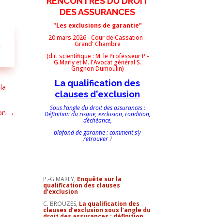
RENCONTRES DU DROIT
DES ASSURANCES
"Les exclusions de garantie"
20 mars 2026 - Cour de Cassation -
Grand' Chambre
n
(dir. scientifique : M. le Professeur P.-
G.Marly et M. l'Avocat général S.
Grignon Dumoulin)
La qualification des
la
clauses d'exclusion
Sous l’angle du droit des assurances :
ion
→
Définition du risque, exclusion, condition,
déchéance,
plafond de garantie : comment s’y
retrouver
?
P.-G MARLY,
Enquête sur la
qualification des clauses
d’exclusion
C. BROUZES,
La qualification des
clauses d’exclusion sous l’angle du
droit des assurances : définition