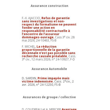
Assurance construction
F.-X. AJACCIO,
Refus de garantie
sans investigations et non-
respect du formalisme ne peuvent
fonder une action en
responsabilité contractuelle à
l’encontre de l’assureur
e
dommages-ouvrage
, Cass 3
civ. 28
mai 2026, 24-10463, FS-B
F. MICHEL,
La réduction
proportionnelle de la garantie
décennale n’est pas possible sans
recherche causale préalable
, Cass.
e
3
civ., 12 mars 2026, n° 24-10927, F-D
Assurance Automobile
D. SARDIN,
Prime impayée mais
e
victime indemnisée
, Cass. 2
civ., 2
avr. 2026, n° 24-12250, FS-B
Assurances de groupe / collective
D. COUDREAU et A. MERCIER
Avantage