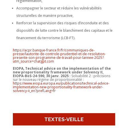
réglementation,
Accompagner le secteur et réduire les vulnérabilités
structurelles de manière proactive,
Renforcer la supervision des risques d’inconduite et des
dispositifs de lutte contre le blanchiment des capitaux et le
financement du terrorisme (LCB-FT).
https://acpr.banque-france.fr/fr/communiques-de-
presse/lautorite-de-controle-prudentiel-et-de-resolution-
presente-son-programme-de-travail-pour-lannee-2025?
utm_source=chatgpt.com
EIOPA, Technical advice on the implementation of the
new proportionality framework under Solvency II,
EIOPA-BoS-24-590, 30 janv. 2025 :
Solvabilité 2 : précisions
sur le nouveau régime de proportionnalité :
https://www.eiopa.europa.eu/publications/technical-advice-
implementation-new-proportionality-framework-under-
solvency-ii_en?prefLang=fr
TEXTES-VEILLE