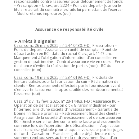
responsabilité contre l’assureur pour détournement de fonds
– Prescription – C. civ., art. 2224 – Point de départ – Jour où le
titulaire aurait dû connaître les faits lui permettant de l’exercer
– Motifs retenus impropres (oui)
Assurance de responsabilité civile
►Arrêts à signaler
Cass. com., 26 mars 2025, n° 24-10430, F-D
: Prescription –
Point de départ – Assurance en unité de compte – Point de
départ action en RC : date du rachat C.civ., art. 1147 anc. –
Manquement à l’obligation d’information d’un conseiller en
gestion de patrimoine – Contrat assurance vie en cours – Perte
de chance d’éviter la réalisation de pertes (non) – RC du
conseiller (non)
Cass. com., 19 mars 2025, n° 23-16193, F-D
: Produits de
teinture utilisés pour la fabrication du cuir – Réclamation de
clients – Remboursements effectués par le fournisseur avant
d’en avertir l’assureur – Inopposabilité des remboursements à
l’assureur (oui)
e
Cass. 2
civ., 13 févr. 2025, n° 23-14463, F-D
: Assurance RC –
Opération de défiscalisation dit « Girardin Industriel » par
l’intermédiaire d’une société d’investissement – Garantie de
bonne fin fiscale promise – Redressement fiscal des clients –
Assignation de la société d’investissement et de son assureur
RC – Sinistre sériel fondée sur la même faute professionnelle
commise lors de l’opération de défiscalisation – Application
de la franchise globale pour chaque investisseur par les juges
du fond – Cassation – Franchise globale déjà déduite des
sommes remboursées au titre du redressement fiscal d’un