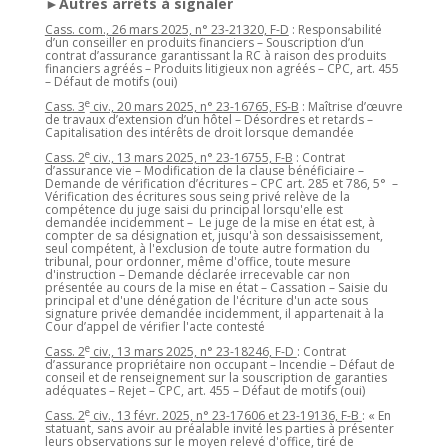
►Autres arrêts à signaler
Cass. com., 26 mars 2025, n° 23-21320, F-D
: Responsabilité
d’un conseiller en produits financiers – Souscription d’un
contrat d’assurance garantissant la RC à raison des produits
financiers agréés – Produits litigieux non agréés – CPC, art. 455
– Défaut de motifs (oui)
e
Cass. 3
civ., 20 mars 2025, n° 23-16765, FS-B
: Maîtrise d’œuvre
de travaux d’extension d’un hôtel – Désordres et retards –
Capitalisation des intérêts de droit lorsque demandée
e
Cass. 2
civ., 13 mars 2025, n° 23-16755, F-B
: Contrat
d’assurance vie – Modification de la clause bénéficiaire –
Demande de vérification d’écritures – CPC art. 285 et 786, 5° –
Vérification des écritures sous seing privé relève de la
compétence du juge saisi du principal lorsqu'elle est
demandée incidemment – Le juge de la mise en état est, à
compter de sa désignation et, jusqu'à son dessaisissement,
seul compétent, à l'exclusion de toute autre formation du
tribunal, pour ordonner, même d'office, toute mesure
d'instruction – Demande déclarée irrecevable car non
présentée au cours de la mise en état – Cassation – Saisie du
principal et d'une dénégation de l'écriture d'un acte sous
signature privée demandée incidemment, il appartenait à la
Cour d’appel de vérifier l'acte contesté
e
Cass. 2
civ., 13 mars 2025, n° 23-18246, F-D
: Contrat
d’assurance propriétaire non occupant – Incendie – Défaut de
conseil et de renseignement sur la souscription de garanties
adéquates – Rejet – CPC, art. 455 – Défaut de motifs (oui)
e
Cass. 2
civ., 13 févr. 2025, n° 23-17606 et 23-19136, F-B
: « En
statuant, sans avoir au préalable invité les parties à présenter
leurs observations sur le moyen relevé d'office, tiré de