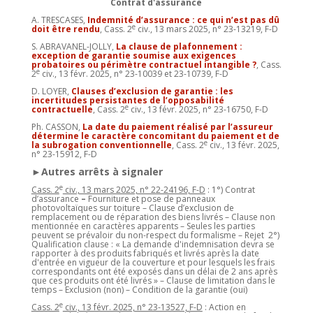
Contrat d'assurance
A. TRESCASES,
Indemnité d’assurance : ce qui n’est pas dû
e
doit être rendu
, Cass. 2
civ., 13 mars 2025, n° 23-13219, F-D
S. ABRAVANEL-JOLLY,
La clause de plafonnement :
exception de garantie soumise aux exigences
probatoires ou périmètre contractuel intangible ?
, Cass.
e
2
civ., 13 févr. 2025, n° 23-10039 et 23-10739, F-D
D. LOYER,
Clauses d’exclusion de garantie : les
incertitudes persistantes de l’opposabilité
e
contractuelle
, Cass. 2
civ., 13 févr. 2025, n° 23-16750, F-D
Ph. CASSON,
La date du paiement réalisé par l’assureur
détermine le caractère concomitant du paiement et de
e
la subrogation conventionnelle
, Cass. 2
civ., 13 févr. 2025,
n° 23-15912, F-D
►Autres arrêts à signaler
e
Cass. 2
civ., 13 mars 2025, n° 22-24196, F-D
: 1°) Contrat
d’assurance
–
Fourniture et pose de panneaux
photovoltaïques sur toiture – Clause d’exclusion de
remplacement ou de réparation des biens livrés – Clause non
mentionnée en caractères apparents – Seules les parties
peuvent se prévaloir du non-respect du formalisme – Rejet 2°)
Qualification clause : « La demande d'indemnisation devra se
rapporter à des produits fabriqués et livrés après la date
d'entrée en vigueur de la couverture et pour lesquels les frais
correspondants ont été exposés dans un délai de 2 ans après
que ces produits ont été livrés » – Clause de limitation dans le
temps – Exclusion (non) – Condition de la garantie (oui)
e
Cass. 2
civ., 13 févr. 2025, n° 23-13527, F-D
: Action en