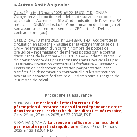
►Autres Arrêt à signaler
ère
Cass. 1
civ., 19 mars 2025, n° 22-15691, F-D
: ONIAM –
Curage cervical fonctionnel – défaut de surveillance post-
opératoire – Absence d’offre d’indemnisation de l’assureur RC
médicale – ONIMA substitué – Condamnation du chirurgien et
son assureur au remboursement – CPC, art. 16 – Débat
contradictoire (oui)
e
Cass. 2
civ., 13 mars 2025, n° 23-18946, F-D
: Accident de la
circulation en Espagne – Saisine par la victime française de la
CIVI – Indemnisation d’un certain nombre de postes de
préjudice – Indemnisation de mêmes postes par le contrat
d’assurance de la victime – CPP art. 706-9 – Indemnisation CIVI
doit tenir compte des prestations indemnitaires versées par
l’assureur – Prestation contractuelle forfaitaire – Cassation –
Omission de rechercher, prestation par prestation, sans
s’arrêter à la dénomination contractuelle si les prestations
avaient un caractère forfaitaire ou indemnitaire au regard de
leur mode de calcul
Procédure et assurance
A. PRAVAZ,
Extension de l’effet interruptif de
péremption d’instance en cas d’interdépendance entre
deux instances : recherche du lien direct et nécessaire
,
e
Cass. 2
civ., 27 mars 2025, n° 22-23948, FS-B
S. BEN HADJ YAHIA,
La preuve insuffisante d’un accident
e
par le seul expert extrajudiciaire
,
Cass. 2
civ., 13 mars
2025, n° 23-18204, F-D