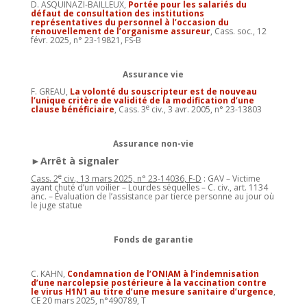
D. ASQUINAZI-BAILLEUX,
Portée pour les salariés du
défaut de consultation des institutions
représentatives du personnel à l’occasion du
renouvellement de l’organisme assureur
, Cass. soc., 12
févr. 2025, n° 23-19821, FS-B
Assurance vie
F. GREAU,
La volonté du souscripteur est de nouveau
l’unique critère de validité de la modification d’une
e
clause bénéficiaire
, Cass. 3
civ., 3 avr. 2005, n° 23-13803
Assurance non-vie
►Arrêt à signaler
e
Cass. 2
civ., 13 mars 2025, n° 23-14036, F-D
: GAV – Victime
ayant chuté d’un voilier – Lourdes séquelles – C. civ., art. 1134
anc. – Évaluation de l’assistance par tierce personne au jour où
le juge statue
Fonds de garantie
C. KAHN,
Condamnation de l’ONIAM à l’indemnisation
d’une narcolepsie postérieure à la vaccination contre
le virus H1N1 au titre d’une mesure sanitaire d’urgence
,
CE 20 mars 2025, n°490789, T