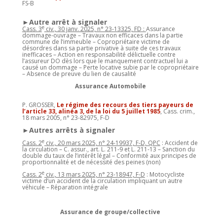
FS-B
►Autre arrêt à signaler
e
Cass. 3
civ., 30 janv. 2025, n° 23-13325, FD :
Assurance
dommage-ouvrage – Travaux non efficaces dans la partie
commune de l’immeuble – Copropriétaire victime de
désordres dans sa partie privative à suite de ces travaux
inefficaces – Action en responsabilité délictuelle contre
l’assureur DO dès lors que le manquement contractuel lui a
causé un dommage – Perte locative subie par le copropriétaire
– Absence de preuve du lien de causalité
Assurance Automobile
P. GROSSER,
Le régime des recours des tiers payeurs de
l’article 33, alinéa 3, de la loi du 5 juillet 1985
, Cass. crim.,
18 mars 2005, n° 23-82975, F-D
►Autres arrêts à signaler
e
Cass. 2
civ., 20 mars 2025, n° 24-19937, F-D, QPC
: Accident de
la circulation – C. assur., art. L. 211-9 et L. 211-13 – Sanction du
double du taux de l’intérêt légal – Conformité aux principes de
proportionnalité et de nécessité des peines (non)
e
Cass. 2
civ., 13 mars 2025, n° 23-18947, F-D
: Motocycliste
victime d’un accident de la circulation impliquant un autre
véhicule – Réparation intégrale
Assurance de groupe/collective