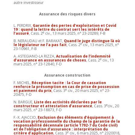
autre investisseur
Assurance des risques divers
L. PERDRIX,
Garantie des pertes d’exploitation et Covid
19 : quand la lettre du contrat sert les intérêts de
e
l’assuré
, Cass. 2
civ., 13 mars 2025, n° 23-20289, F-B
B. NERAUDAU et F. BARAKAT,
Q
uand le juge distingue là où
e
le législateur ne l’a pas fait
, Cass. 2
civ., 13 mars 2025, n°
23-10961, F-B
A. ASTEGIANO-LA RIZZA,
Actualisation de l’indemnité
e
d’assurance en assurances de choses
, Cass. 2
civ., 13
mars 2025, n° 23-12840, F-D
Assurance construction
F. MICHEL,
Réception tacite : la Cour de cassation
renforce la présomption en cas de prise de possession
e
et paiement du prix
, Cass. 3
civ., 20 mars 2025, n° 23-
20475, F-D
N. BARGUE,
Liste des activités déclarées par le
e
constructeur et attestation d’assurance
, Cass. 3
civ., 20
mars 2025, n° 23-18873, F-D
F.-X. AJACCIO,
Exclusion des éléments d’équipement à
vocation professionnelle du champ de la garantie de la
responsabilité décennale (article 1792-7 du Code civil)
et de l’obligation d’assurance : interprétation du
e
critère d’application
, Cass. 3
civ., 6 mars 2025, n° 2320018,