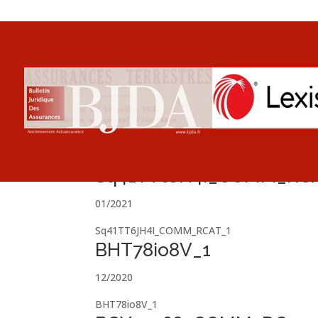
Sq41TT6JH4I_COMM_RC
01/2021
Sq41TT6JH4I_COMM_RCAT_1
BHT78io8V_1
12/2020
BHT78io8V_1