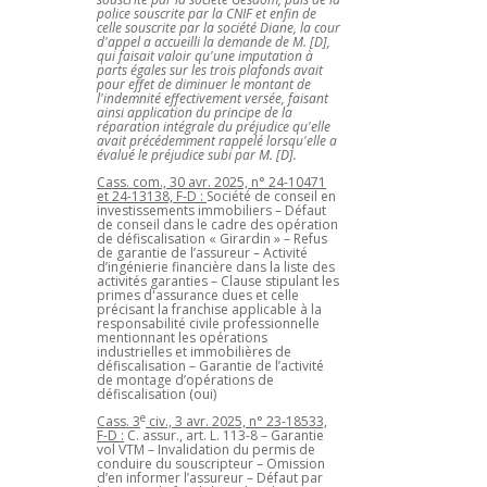
police souscrite par la CNIF et enfin de
celle souscrite par la société Diane, la cour
d'appel a accueilli la demande de M. [D],
qui faisait valoir qu'une imputation à
parts égales sur les trois plafonds avait
pour effet de diminuer le montant de
l'indemnité effectivement versée, faisant
ainsi application du principe de la
réparation intégrale du préjudice qu'elle
avait précédemment rappelé lorsqu'elle a
évalué le préjudice subi par M. [D].
Cass. com., 30 avr. 2025, n° 24-10471
et 24-13138, F-D :
Société de conseil en
investissements immobiliers – Défaut
de conseil dans le cadre des opération
de défiscalisation « Girardin » – Refus
de garantie de l’assureur – Activité
d’ingénierie financière dans la liste des
activités garanties – Clause stipulant les
primes d'assurance dues et celle
précisant la franchise applicable à la
responsabilité civile professionnelle
mentionnant les opérations
industrielles et immobilières de
défiscalisation – Garantie de l’activité
de montage d’opérations de
défiscalisation (oui)
e
Cass. 3
civ., 3 avr. 2025, n° 23-18533,
F-D :
C. assur., art. L. 113-8 – Garantie
vol VTM – Invalidation du permis de
conduire du souscripteur – Omission
d’en informer l’assureur – Défaut par