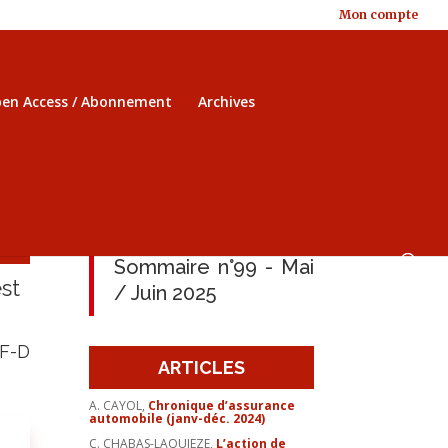
Mon compte
en Access / Abonnement
Archives
Sommaire n°99 - Mai
st
/ Juin 2025
 F-D
ARTICLES
A. CAYOL,
Chronique d’assurance
automobile (janv-déc. 2024)
C. CHABAS-LAQUIEZE,
L’action de