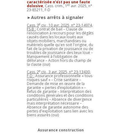
caractérisée n’est pas une faute
er
dolosive
, Cass. crim., 1
avr. 2025, n°
23-85211, F-D
►Autres arrêts à signaler
e
Cass. 3
civ., 10 avr. 2025, n° 23-14974,
FS-B :
Contrat de bail – Clause de
renonciation à recours pour les dégâts
causés dans les locaux loués aux
objets mobiliers, marchandises ou
matériels quelle qu'en soit l'origine, du
fait de la privation de jouissance ou de
troubles de jouissance des lieux loué –
Manquement à l’obligation de
délivrance – Action hors du champ de
la clause (oui)
e
Cass. 2
civ., 3 avr. 2025, n° 23-13430,
F-D :
Assurance professionnelle « tous
risques sauf » – Crise sanitaire –
Demande de mise en œuvre de la
garantie « pertes d’exploitation » –
Refus de garantie – Interprétation des
conditions générales et des conditions
particulières – Absence de divergence
mais interprétation nécessaire –
Absence de garantie autonome des
pertes d'exploitation sans lien avec les
biens assurés (oui)
Assurance construction