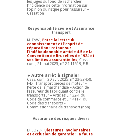
les juges du fond de rechercher
l’incidence de cette information sur
l’opinion du risque pour l’assureur –
Cassation
Responsabilité civile et Assurance
transport
M. FAWI,
Entre la lettre du
connaissement et l’esprit de
réparation : retour sur
l’indéboulonnable article 4.5 de la
Convention de Bruxelles de 1924 et
ses limites assurantielles
, Cass.
com., 21 mai 2025, n° 24-11519, F-B
►Autre arrêt à signaler
Cass. com., 30 avr. 2025, n° 23-23458,
F-D :
Transport pièces de moteur –
Perte de la marchandise – Action de
l’assureur du fabriquant contre le
transporteur – Articles L. 132-1 du
Code de commerce et L. 1411-1 du
Code des transports –
Commissionnaire de transport (non)
Assurance des risques divers
D. LOYER,
Blessures involontaires
et exclusion de garantie : la faute