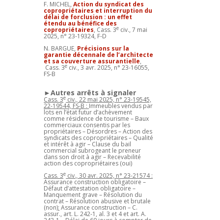
F. MICHEL,
Action du syndicat des
copropriétaires et interruption du
délai de forclusion : un effet
étendu au bénéfice des
e
copropriétaires
, Cass. 3
civ., 7 mai
2025, n° 23-19324, F-D
N. BARGUE,
Précisions sur la
garantie décennale de l’architecte
et sa couverture assurantielle
,
e
Cass. 3
civ., 3 avr. 2025, n° 23-16055,
FS-B
►Autres arrêts à signaler
e
Cass. 3
civ., 22 mai 2025, n° 23-19545,
22-19544, FS-B :
Immeubles vendus par
lots en l’état futur d’achèvement
comme résidence de tourisme – Baux
commerciaux consentis par les
propriétaires – Désordres – Action des
syndicats des copropriétaires – Qualité
et intérêt à agir – Clause du bail
commercial subrogeant le preneur
dans son droit à agir – Recevabilité
action des copropriétaires (oui)
e
Cass. 3
civ., 30 avr. 2025, n° 23-21574 :
Assurance construction obligatoire –
Défaut d’attestation obligatoire –
Manquement grave – Résolution du
contrat – Résolution abusive et brutale
(non)
:
Assurance construction – C.
assur., art. L. 242-1, al. 3 et 4 et art. A.