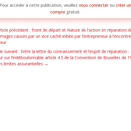
Pour accéder à cette publication, veuillez
vous connecter
ou
créer u
compte
gratuit.
rticle précédent : Point de départ et Nature de l’action en réparation 
ages causés par un vice caché initiée par l’entrepreneur à l’encontr
eur
cle suivant : Entre la lettre du connaissement et l’esprit de réparation :
ur sur l’indéboulonnable article 4.5 de la Convention de Bruxelles de 
es limites assurantielles
→