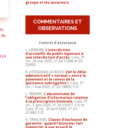
groupe et les assureurs
n
COMMENTAIRES ET
OBSERVATIONS
des
e du
Contrat d'assurance
L. LEFEBVRE,
L’interdiction
d’accueillir du public équivaut à
1924
e
une interdiction d’accès
, Cass. 2
civ., 28 mai 2025, n° 24-11006 et 23-
20093
A. ASTEGIANO-LA RIZZA,
Exit
le délai
administratif « normal » entre le
paiement et le renvoi de la
e
quittance subrogative !
,
Cass. 2
civ., 7 mai 2025, n° 23-18893, F-D
L. PERDRIX,
L’absolutisme de
l’obligation d’information relative
e
à la prescription biennale
, Cass. 2
civ., 3 avril 2025, n° 23-19.677, F-D et
e
Cass. 3
civ., 30 avril 2025, n° 23-
22.880, F-D
A. TRESCASES,
Clause d’exclusion de
garantie : quand l’assureur fait
supporter à son assuré le