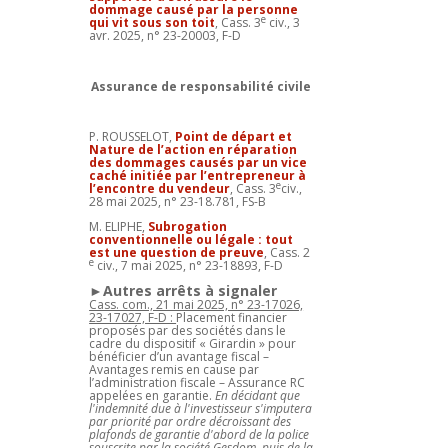
dommage causé par la personne
e
qui vit sous son toit
,
Cass. 3
civ., 3
avr. 2025, n° 23-20003, F-D
Assurance de responsabilité civile
P. ROUSSELOT,
Point de départ et
Nature de l’action en réparation
des dommages causés par un vice
caché initiée par l’entrepreneur à
e
l’encontre du vendeur
, Cass. 3
civ.,
28 mai 2025, n° 23-18.781, FS-B
M. ELIPHE,
Subrogation
conventionnelle ou légale : tout
est une question de preuve
, Cass. 2
e
civ., 7 mai 2025, n° 23-18893, F-D
►Autres arrêts à signaler
Cass. com., 21 mai 2025, n° 23-17026,
23-17027, F-D :
Placement financier
proposés par des sociétés dans le
cadre du dispositif « Girardin » pour
bénéficier d’un avantage fiscal –
Avantages remis en cause par
l’administration fiscale – Assurance RC
appelées en garantie.
En décidant que
l'indemnité due à l'investisseur s'imputera
par priorité par ordre décroissant des
plafonds de garantie d'abord de la police
souscrite par la société Gesdom, puis de la