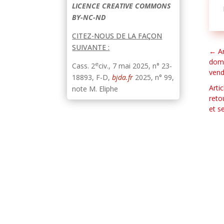
LICENCE CREATIVE COMMONS
BY-NC-ND
CITEZ-NOUS DE LA FAÇON
SUIVANTE :
←
A
domm
e
Cass. 2
civ., 7 mai 2025, n° 23-
vend
18893, F-D,
bjda.fr
2025, n° 99,
Arti
note M. Eliphe
reto
et s