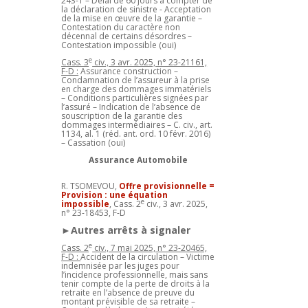
243-1 – Délai de 60 jours à compter de
la déclaration de sinistre - Acceptation
de la mise en œuvre de la garantie –
Contestation du caractère non
décennal de certains désordres –
Contestation impossible (oui)
e
Cass. 3
civ., 3 avr. 2025, n° 23-21161,
F-D :
Assurance construction –
Condamnation de l’assureur à la prise
en charge des dommages immatériels
– Conditions particulières signées par
l’assuré – Indication de l’absence de
souscription de la garantie des
dommages intermédiaires – C. civ., art.
1134, al. 1 (réd. ant. ord. 10 févr. 2016)
– Cassation (oui)
Assurance Automobile
R. TSOMEVOU,
Offre provisionnelle =
Provision : une équation
e
impossible
, Cass. 2
civ., 3 avr. 2025,
n° 23-18453, F-D
►Autres arrêts à signaler
e
Cass. 2
civ., 7 mai 2025, n° 23-20465,
F-D :
Accident de la circulation – Victime
indemnisée par les juges pour
l’incidence professionnelle, mais sans
tenir compte de la perte de droits à la
retraite en l’absence de preuve du
montant prévisible de sa retraite –