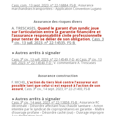
Cass. com., 13 sept. 2023, n° 22-16884, FS-B :
Assurance
marchandises transportées – Application Convention Lugano
Assurance des risques divers
A. TRESCASES,
Quand le garant d’un syndic joue
sur l’articulation entre la garantie financière et
l’assurance responsabilité civile professionnelle
pour tenter de se délier de son obligation
,
Cass. 3
e
civ., 13 juill. 2023, n° 22-14535, FS-B
►Autres arrêts à signaler
e
e
Cass. 3
civ., 13 juill. 2023, n° 22-14549, F-D et Cass. 3
civ., 13
juill. 2023, n° 22-14540, F-D :
V. commentaire A. Trescases
Assurance construction
F. MICHEL
,
L’action du tiers lésé contre l’assureur est
possible tant que celui-ci est exposé à l’action de son
e
assuré
, Cass. 3
civ., 14 sept. 2023, n° 22-21493, FS-B
►Autres arrêts à signaler
e
Cass. 3
civ., 14 sept. 2023, n° 22-13858, FS-B :
Assurance RC
décennale – Désordre affectant l’eau chaude sanitaire – Action
intentée par le syndicat de copropriétaires en garantie – Maître
d’ouvrage profane – Désordre caché (oui) – Ouvrage impropre
à sa destination (oui)