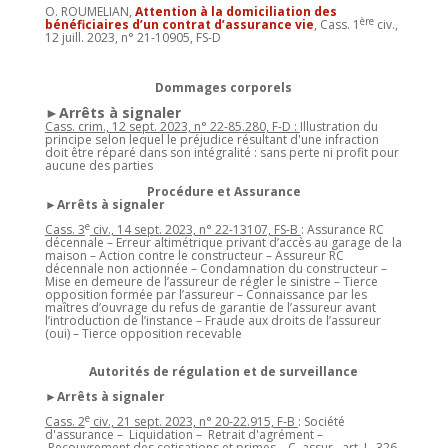
O. ROUMELIAN,
Attention à la domiciliation des
ère
bénéficiaires d’un contrat d’assurance vie
, Cass. 1
civ.,
12 juill. 2023, n° 21-10905, FS-D
Dommages corporels
►Arrêts à signaler
Cass. crim., 12 sept. 2023, n° 22-85.280, F-D :
Illustration du
principe selon lequel le préjudice résultant d'une infraction
doit être réparé dans son intégralité : sans perte ni profit pour
aucune des parties
Procédure et Assurance
►Arrêts à signaler
e
Cass. 3
civ., 14 sept. 2023, n° 22-13107, FS-B
: Assurance RC
décennale – Erreur altimétrique privant d’accès au garage de la
maison – Action contre le constructeur – Assureur RC
décennale non actionnée – Condamnation du constructeur –
Mise en demeure de l’assureur de régler le sinistre – Tierce
opposition formée par l’assureur – Connaissance par les
maîtres d’ouvrage du refus de garantie de l’assureur avant
l’introduction de l’instance – Fraude aux droits de l’assureur
(oui) – Tierce opposition recevable
Autorités de régulation et de surveillance
►Arrêts à signaler
e
Cass. 2
civ., 21 sept. 2023, n° 20-22.915, F-B
: Société
d'assurance – Liquidation – Retrait d'agrément –
Recouvrement des cotisations et primes – C. assur., art. L. 326-