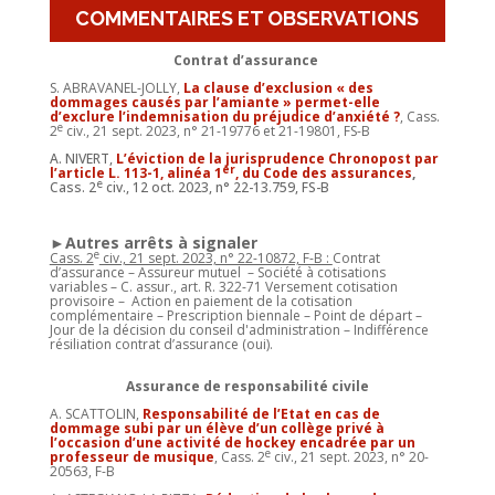
COMMENTAIRES ET OBSERVATIONS
Contrat d’assurance
S. ABRAVANEL-JOLLY,
La clause d’exclusion « des
dommages causés par l’amiante » permet-elle
d’exclure l’indemnisation du préjudice d’anxiété ?
, Cass.
e
2
civ., 21 sept. 2023, n° 21-19776 et 21-19801, FS-B
A. NIVERT,
L’éviction de la jurisprudence Chronopost par
er
l’article L. 113-1, alinéa 1
, du Code des assurances
,
e
Cass. 2
civ., 12 oct. 2023, n° 22-13.759, FS-B
►Autres arrêts à signaler
e
Cass. 2
civ., 21 sept. 2023, n° 22-10872, F-B :
Contrat
d’assurance – Assureur mutuel – Société à cotisations
variables – C. assur., art. R. 322-71 Versement cotisation
provisoire – Action en paiement de la cotisation
complémentaire – Prescription biennale – Point de départ –
Jour de la décision du conseil d'administration – Indifférence
résiliation contrat d’assurance (oui).
Assurance de responsabilité civile
A. SCATTOLIN,
Responsabilité de l’Etat en cas de
dommage subi par un élève d’un collège privé à
l’occasion d’une activité de hockey encadrée par un
e
professeur de musique
, Cass. 2
civ., 21 sept. 2023, n° 20-
20563, F-B