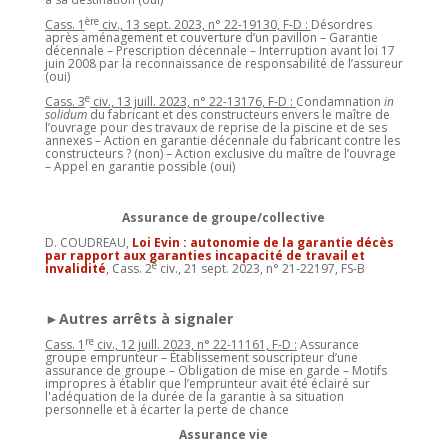
ère
Cass. 1
civ., 13 sept. 2023, n° 22-19130, F-D :
Désordres
après aménagement et couverture d’un pavillon – Garantie
décennale – Prescription décennale – Interruption avant loi 17
juin 2008 par la reconnaissance de responsabilité de l’assureur
(oui)
e
Cass. 3
civ., 13 juill. 2023, n° 22-13176, F-D :
Condamnation
in
solidum
du fabricant et des constructeurs envers le maître de
l’ouvrage pour des travaux de reprise de la piscine et de ses
annexes – Action en garantie décennale du fabricant contre les
constructeurs ? (non) – Action exclusive du maître de l’ouvrage
– Appel en garantie possible (oui)
Assurance de groupe/collective
D. COUDREAU,
Loi Evin : autonomie de la garantie décès
par rapport aux garanties incapacité de travail et
e
invalidité
, Cass. 2
civ., 21 sept. 2023, n° 21-22197, FS-B
►Autres arrêts à signaler
re
Cass. 1
civ., 12 juill. 2023, n° 22-11161, F-D :
Assurance
groupe emprunteur – Établissement souscripteur d’une
assurance de groupe – Obligation de mise en garde – Motifs
impropres à établir que l’emprunteur avait été éclairé sur
l'adéquation de la durée de la garantie à sa situation
personnelle et à écarter la perte de chance
Assurance vie