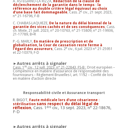
A. ASTEGIANO-LA RIZZA,
Rédaction de la clause de
déclenchement de la garantie dans le temps : la
référence au double critère légal équivaut au choix
e
d’une base fait dommageable
, Cass. 2
civ., 21 sept. 2023,
n° 21-16796, F-B
C. CHABAS-LAQUIEZE,
De la nature du délai biennal de la
garantie des vices cachés et de ses conséquences
, Cass.
ch. Mixte, 21 juill. 2023, n° 20-10763, n° 21-15809, n° 21-19936,
21-17789, B+R
P.-G. MARLY,
En matière de prescription et de
globalisation, la Cour de cassation reste ferme à
e
l’égard des assureurs
, Cass. 2
civ., 6 juil. 2023 n° 21-25951
et 22-10379, F-D
►Autres arrêts à signaler
re
Cass. 1
civ., 12 juill. 2023, n° 21-22843, FS-B :
Droit européen –
Compétence en matière d’assurance de responsabilité des
fournisseurs – Règlement Bruxelles I, art. 11§2 – Conflit de lois
en matière d’action directe
Responsabilité civile et Assurance transport
R. BIGOT,
Faute médicale lors d’une césarienne :
sans respect du délai légal de
stérilisation
réflexion
, Cass. 1
ère
civ., 13 sept. 2023, n° 22-18676,
F-D
►Autres arrêts à signaler