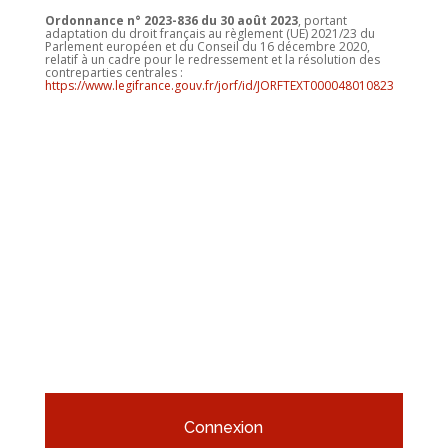
Ordonnance n° 2023-836 du 30 août 2023
, portant
adaptation du droit français au règlement (UE) 2021/23 du
Parlement européen et du Conseil du 16 décembre 2020,
relatif à un cadre pour le redressement et la résolution des
contreparties centrales :
https://www.legifrance.gouv.fr/jorf/id/JORFTEXT000048010823
Connexion