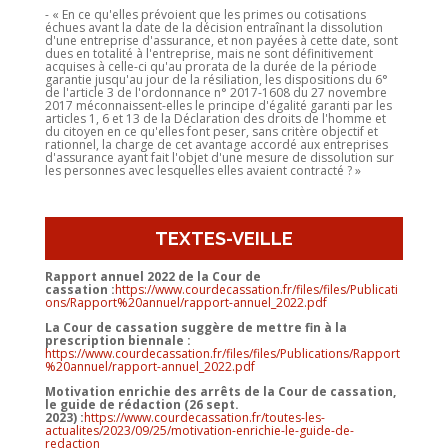
- « En ce qu'elles prévoient que les primes ou cotisations
échues avant la date de la décision entraînant la dissolution
d'une entreprise d'assurance, et non payées à cette date, sont
dues en totalité à l'entreprise, mais ne sont définitivement
acquises à celle-ci qu'au prorata de la durée de la période
garantie jusqu'au jour de la résiliation, les dispositions du 6°
de l'article 3 de l'ordonnance n° 2017-1608 du 27 novembre
2017 méconnaissent-elles le principe d'égalité garanti par les
articles 1, 6 et 13 de la Déclaration des droits de l'homme et
du citoyen en ce qu'elles font peser, sans critère objectif et
rationnel, la charge de cet avantage accordé aux entreprises
d'assurance ayant fait l'objet d'une mesure de dissolution sur
les personnes avec lesquelles elles avaient contracté ? »
TEXTES-VEILLE
Rapport annuel 2022 de la Cour de
cassation :
https://www.courdecassation.fr/files/files/Publicati
ons/Rapport%20annuel/rapport-annuel_2022.pdf
La Cour de cassation suggère de mettre fin à la
prescription biennale :
https://www.courdecassation.fr/files/files/Publications/Rapport
%20annuel/rapport-annuel_2022.pdf
Motivation enrichie des arrêts de la Cour de cassation,
le guide de rédaction (26 sept.
2023) :
https://www.courdecassation.fr/toutes-les-
actualites/2023/09/25/motivation-enrichie-le-guide-de-
redaction