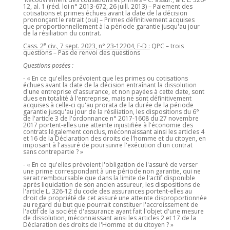
12, al. 1 (réd. loi n° 2013-672, 26 juill. 2013) – Paiement des
cotisations et primes échues avant la date de la décision
prononçant le retrait (oui) – Primes définitivement acquises
que proportionnellement à la période garantie jusqu'au jour
de la résiliation du contrat.
e
Cass. 2
civ., 7 sept. 2023, n° 23-12204, F-D :
QPC – trois
questions – Pas de renvoi des questions
Questions posées :
- « En ce qu'elles prévoient que les primes ou cotisations
échues avant la date de la décision entraînant la dissolution
d'une entreprise d'assurance, et non payées à cette date, sont
dues en totalité à l'entreprise, mais ne sont définitivement
acquises à celle-ci qu'au prorata de la durée de la période
garantie jusqu'au jour de la résiliation, les dispositions du 6°
de l'article 3 de l'ordonnance n° 2017-1608 du 27 novembre
2017 portent-elles une atteinte injustifiée à l'économie des
contrats légalement conclus, méconnaissant ainsi les articles 4
et 16 de la Déclaration des droits de l'homme et du citoyen, en
imposant à l'assuré de poursuivre l'exécution d'un contrat
sans contrepartie ? »
- « En ce qu'elles prévoient l'obligation de l'assuré de verser
une prime correspondant à une période non garantie, qui ne
serait remboursable que dans la limite de l'actif disponible
après liquidation de son ancien assureur, les dispositions de
l'article L. 326-12 du code des assurances portent-elles au
droit de propriété de cet assuré une atteinte disproportionnée
au regard du but que pourrait constituer l'accroissement de
l'actif de la société d'assurance ayant fait l'objet d'une mesure
de dissolution, méconnaissant ainsi les articles 2 et 17 de la
Déclaration des droits de l'Homme et du citoyen ? »