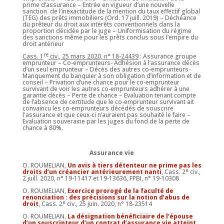
prime d’assurance – Entrée en vigueur d’une nouvelle
sanction de l’inexactitude de la mention du taux effectif global
(TEG) des prêts immobiliers (Ord. 17 juill. 2019) – Déchéance
du prêteur du droit aux intérêts conventionnels dans la
proportion décidée par le juge – Uniformisation du régime
des sanctions même pour les prêts conclus sous l’empire du
droit antérieur
re
Cass. 1
civ., 25 mars 2020, n° 18-24439
: Assurance groupe
emprunteur – Co-emprunteurs- Adhésion à l’assurance décès
d’un seul emprunteur – Décès des autres co-emprunteurs-
Manquement du banquier à son obligation d’information et de
conseil – Privation d’une chance pour le co-emprunteur
survivant de voir les autres co-emprunteurs adhérer à une
garantie décès – Perte de chance – Evaluation tenant compte
de l’absence de certitude que le co-emprunteur survivant ait
convaincu les co-emprunteurs décédés de souscrire
l'assurance et que ceux-ci n’auraient pas souhaité le faire –
Evaluation souveraine par les juges du fond de la perte de
chance à 80%.
Assurance vie
O. ROUMELIAN,
Un avis à tiers détenteur ne prime pas les
e
droits d’un créancier antérieurement nanti
, Cass. 2
civ.,
2 juill. 2020, n° 19-11417 et 19-13636, FPBI, n° 19-10308
O. ROUMELIAN,
Exercice prorogé de la faculté de
renonciation : des précisions sur la notion d’abus de
e
droit
, Cass. 2
civ., 25 juin. 2020, n° 18-23514
O. ROUMELIAN,
La désignation bénéficiaire de l’épouse
d’un souscripteur d’un contrat d’assurance vie atteint