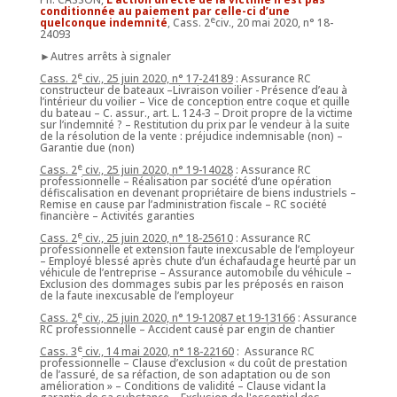
conditionnée au paiement par celle-ci d’une
e
quelconque indemnité
, Cass. 2
civ., 20 mai 2020, n° 18-
24093
►Autres arrêts à signaler
e
Cass. 2
civ., 25 juin 2020, n° 17-24189
: Assurance RC
constructeur de bateaux –Livraison voilier - Présence d’eau à
l’intérieur du voilier – Vice de conception entre coque et quille
du bateau – C. assur., art. L. 124-3 – Droit propre de la victime
sur l’indemnité ? – Restitution du prix par le vendeur à la suite
de la résolution de la vente : préjudice indemnisable (non) –
Garantie due (non)
e
Cass. 2
civ., 25 juin 2020, n° 19-14028
: Assurance RC
professionnelle – Réalisation par société d’une opération
défiscalisation en devenant propriétaire de biens industriels –
Remise en cause par l’administration fiscale – RC société
financière – Activités garanties
e
Cass. 2
civ., 25 juin 2020, n° 18-25610
: Assurance RC
professionnelle et extension faute inexcusable de l’employeur
– Employé blessé après chute d’un échafaudage heurté par un
véhicule de l’entreprise – Assurance automobile du véhicule –
Exclusion des dommages subis par les préposés en raison
de la faute inexcusable de l’employeur
e
Cass. 2
civ., 25 juin 2020, n° 19-12087 et 19-13166
: Assurance
RC professionnelle – Accident causé par engin de chantier
e
Cass. 3
civ., 14 mai 2020, n° 18-22160
:
Assurance RC
professionnelle – Clause d’exclusion « du coût de prestation
de l’assuré, de sa réfaction, de son adaptation ou de son
amélioration » – Conditions de validité – Clause vidant la