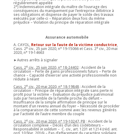
régulièrement appelée
2°) Indemnisation intégrale du maître de l’ouvrage des
conséquences du manquement par l’entreprise débitrice à
ses obligations et dispense de payer le solde des travaux
exécutés par celle-ci – Réparation deux fois du même
préjudice – Violation du principe de réparation intégrale
Assurance automobile
A. CAYOL,
Retour sur la faute de la victime conductrice
,
e
e
Cass. 2
civ., 25 juin 2020, n° 19-15066 et Cass. 2
civ., 20 mai
2020, n° 19-14663
►Autres arrêts à signaler
e
Cass. 2
civ., 25 juin 2020, n° 18-24402
: Accident de la
circulation – Perte de gains professionnels futurs – Perte de
chance – Capacité d’exercer une activité professionnelle non
réduite à néant
e
Cass. 2
civ., 20 mai 2020, n° 18-19848
: Accident de la
circulation – Principe de réparation intégrale sans perte ni
profit pour la victime – Evaluation du préjudice patrimonial
subi par l’ensemble de la famille proche du défunt –
Insuffisance de la simple affirmation de principe sur le
montant d'un revenu annuel du foyer – Nécessité de procéder
à la comparaison de cette somme avec les revenus générés
par l'activité de l’autre membre du couple
e
Cass. 2
civ., 20 mai 2020, n° 19-10247, PB
: Accident de la
circulation complexe – Décès d’un des codébiteurs –
Responsabilité
in solidum
– C. civ., art. 1231 et 1214 (réd. ant.
ord. 10 févr. 2016) – Pas d’effacement du caractère solidaire