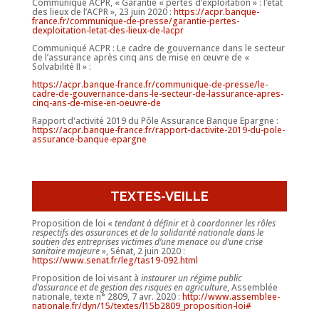
Communiqué ACPR, « Garantie « pertes d’exploitation » : l’état
des lieux de l’ACPR », 23 juin 2020 :
https://acpr.banque-
france.fr/communique-de-presse/garantie-pertes-
dexploitation-letat-des-lieux-de-lacpr
Communiqué ACPR : Le cadre de gouvernance dans le secteur
de l’assurance après cinq ans de mise en œuvre de «
Solvabilité II » :
https://acpr.banque-france.fr/communique-de-presse/le-
cadre-de-gouvernance-dans-le-secteur-de-lassurance-apres-
cinq-ans-de-mise-en-oeuvre-de
Rapport d'activité 2019 du Pôle Assurance Banque Epargne :
https://acpr.banque-france.fr/rapport-dactivite-2019-du-pole-
assurance-banque-epargne
TEXTES-VEILLE
Proposition de loi «
tendant à définir et à coordonner les rôles
respectifs des assurances et de la solidarité nationale dans le
soutien des entreprises victimes d’une menace ou d’une crise
sanitaire majeure
», Sénat, 2 juin 2020 :
https://www.senat.fr/leg/tas19-092.html
Proposition de loi visant à
instaurer un régime public
d’assurance et de gestion des risques en agriculture
, Assemblée
nationale, texte n° 2809, 7 avr. 2020 :
http://www.assemblee-
nationale.fr/dyn/15/textes/l15b2809_proposition-loi#