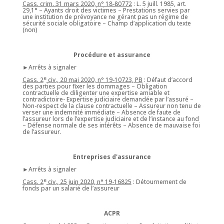
Cass. crim. 31 mars 2020, n° 18-80772
: L. 5 juill. 1985, art.
29,1° – Ayants droit des victimes – Prestations servies par
une institution de prévoyance ne gérant pas un régime de
sécurité sociale obligatoire – Champ d’application du texte
(non)
Procédure et assurance
►Arrêts à signaler
e
Cass. 2
civ., 20 mai 2020, n° 19-10723, PB
: Défaut d’accord
des parties pour fixer les dommages – Obligation
contractuelle de diligenter une expertise amiable et
contradictoire- Expertise judiciaire demandée par l’assuré –
Non-respect de la clause contractuelle – Assureur non tenu de
verser une indemnité immédiate – Absence de faute de
l’assureur lors de l’expertise judiciaire et de l’instance au fond
– Défense normale de ses intérêts – Absence de mauvaise foi
de l’assureur.
Entreprises d'assurance
►Arrêts à signaler
e
Cass. 2
civ., 25 juin 2020, n° 19-16825
: Détournement de
fonds par un salarié de l’assureur
ACPR