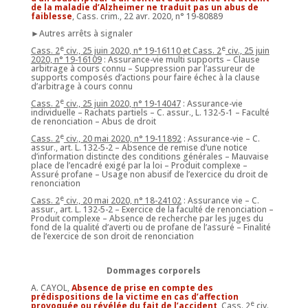
de la maladie d’Alzheimer ne traduit pas un abus de
faiblesse
, Cass. crim., 22 avr. 2020, n° 19-80889
►Autres arrêts à signaler
e
e
Cass. 2
civ., 25 juin 2020, n° 19-16110 et Cass. 2
civ., 25 juin
2020, n° 19-16109
: Assurance-vie multi supports – Clause
arbitrage à cours connu – Suppression par l’assureur de
supports composés d’actions pour faire échec à la clause
d’arbitrage à cours connu
e
Cass. 2
civ., 25 juin 2020, n° 19-14047
: Assurance-vie
individuelle – Rachats partiels – C. assur., L. 132-5-1 – Faculté
de renonciation – Abus de droit
e
Cass. 2
civ., 20 mai 2020, n° 19-11892
: Assurance-vie – C.
assur., art. L. 132-5-2 – Absence de remise d’une notice
d’information distincte des conditions générales – Mauvaise
place de l’encadré exigé par la loi – Produit complexe –
Assuré profane – Usage non abusif de l’exercice du droit de
renonciation
e
Cass. 2
civ., 20 mai 2020, n° 18-24102
: Assurance vie – C.
assur., art. L. 132-5-2 – Exercice de la faculté de renonciation –
Produit complexe – Absence de recherche par les juges du
fond de la qualité d’averti ou de profane de l’assuré – Finalité
de l’exercice de son droit de renonciation
Dommages corporels
A. CAYOL,
Absence de prise en compte des
prédispositions de la victime en cas d’affection
e
provoquée ou révélée du fait de l’accident
, Cass. 2
civ.,