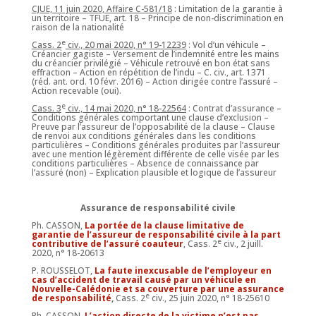
CJUE, 11 juin 2020, Affaire C-581/18
: Limitation de la garantie à
un territoire – TFUE, art. 18 – Principe de non-discrimination en
raison de la nationalité
e
Cass. 2
civ., 20 mai 2020, n° 19-12239
: Vol d’un véhicule –
Créancier gagiste – Versement de l’indemnité entre les mains
du créancier privilégié – Véhicule retrouvé en bon état sans
effraction – Action en répétition de l’indu – C. civ., art. 1371
(réd. ant. ord. 10 févr. 2016) – Action dirigée contre l’assuré –
Action recevable (oui).
e
Cass. 3
civ., 14 mai 2020, n° 18-22564
: Contrat d’assurance –
Conditions générales comportant une clause d’exclusion –
Preuve par l’assureur de l’opposabilité de la clause – Clause
de renvoi aux conditions générales dans les conditions
particulières – Conditions générales produites par l’assureur
avec une mention légèrement différente de celle visée par les
conditions particulières – Absence de connaissance par
l’assuré (non) – Explication plausible et logique de l’assureur
Assurance de responsabilité civile
Ph. CASSON,
La portée de la clause limitative de
garantie de l’assureur de responsabilité civile à la part
e
contributive de l’assuré coauteur
, Cass. 2
civ., 2 juill.
2020, n° 18-20613
P. ROUSSELOT,
La faute inexcusable de l’employeur en
cas d’accident de travail causé par un véhicule en
Nouvelle-Calédonie et sa couverture par une assurance
e
de responsabilité
,
Cass. 2
civ., 25 juin 2020, n° 18-25610
Ph. CASSON,
L’action directe de la victime n’est pas