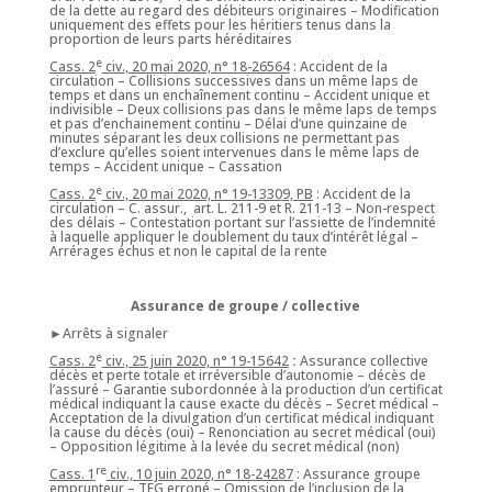
de la dette au regard des débiteurs originaires – Modification
uniquement des effets pour les héritiers tenus dans la
proportion de leurs parts héréditaires
e
Cass. 2
civ., 20 mai 2020, n° 18-26564
: Accident de la
circulation – Collisions successives dans un même laps de
temps et dans un enchaînement continu – Accident unique et
indivisible – Deux collisions pas dans le même laps de temps
et pas d’enchainement continu – Délai d’une quinzaine de
minutes séparant les deux collisions ne permettant pas
d’exclure qu’elles soient intervenues dans le même laps de
temps – Accident unique – Cassation
e
Cass. 2
civ., 20 mai 2020, n° 19-13309, PB
: Accident de la
circulation – C. assur., art. L. 211-9 et R. 211-13 – Non-respect
des délais – Contestation portant sur l’assiette de l’indemnité
à laquelle appliquer le doublement du taux d’intérêt légal –
Arrérages échus et non le capital de la rente
Assurance de groupe / collective
►Arrêts à signaler
e
Cass. 2
civ., 25 juin 2020, n° 19-15642
:
Assurance collective
décès et perte totale et irréversible d’autonomie – décès de
l’assuré – Garantie subordonnée à la production d’un certificat
médical indiquant la cause exacte du décès – Secret médical –
Acceptation de la divulgation d’un certificat médical indiquant
la cause du décès (oui) – Renonciation au secret médical (oui)
– Opposition légitime à la levée du secret médical (non)
re
Cass. 1
civ., 10 juin 2020, n° 18-24287
: Assurance groupe
emprunteur – TEG erroné – Omission de l’inclusion de la