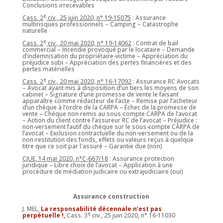
Conclusions irrecevables
e
Cass. 2
civ., 25 juin 2020, n° 19-15075
: Assurance
multirisques professionnels – Camping – Catastrophe
naturelle
e
Cass. 2
civ., 20 mai 2020, n° 19-14062
: Contrat de bail
commercial – Incendie provoqué par le locataire – Demande
d’indemnisation du propriétaire-victime – Appréciation du
préjudice subi – Appréciation des pertes financières et des
pertes matérielles
e
Cass. 2
civ., 20 mai 2020, n° 16-17092
: Assurance RC Avocats
– Avocat ayant mis à disposition d’un tiers les moyens de son
cabinet – Signature d’une promesse de vente le faisant
apparaître comme rédacteur de l’acte – Remise par l’acheteur
d’un chèque à l’ordre de la CARPA – Échec de la promesse de
vente – Chèque non remis au sous-compte CARPA de l’avocat
– Action du client contre l’assureur RC de l’avocat – Préjudice :
non-versement fautif du chèque sur le sous-compte CARPA de
l’avocat – Exclusion contractuelle du non-versement ou de la
non-restitution des fonds, effets ou valeurs reçus à quelque
titre que ce soit par l'assuré – Garantie due (non)
CJUE, 14 mai 2020, n°C-667/18
: Assurance protection
juridique – Libre choix de l’avocat – Application à une
procédure de médiation judicaire ou extrajudiciaire (oui)
Assurance construction
J. MEL,
La responsabilité décennale n’est pas
e
perpétuelle !
,
Cass. 3
civ., 25 juin 2020, n° 16-11030