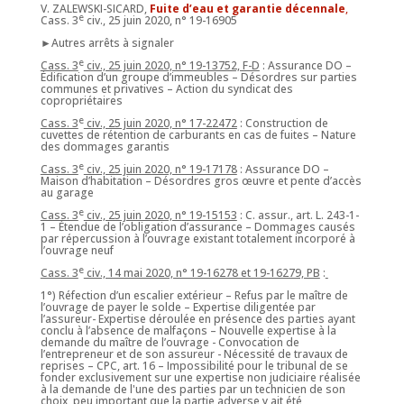
V. ZALEWSKI-SICARD,
Fuite d’eau et garantie décennale
,
e
Cass. 3
civ., 25 juin 2020, n° 19-16905
►Autres arrêts à signaler
e
Cass. 3
civ., 25 juin 2020, n° 19-13752, F-D
: Assurance DO –
Édification d’un groupe d’immeubles – Désordres sur parties
communes et privatives – Action du syndicat des
copropriétaires
e
Cass. 3
civ., 25 juin 2020, n° 17-22472
: Construction de
cuvettes de rétention de carburants en cas de fuites – Nature
des dommages garantis
e
Cass. 3
civ., 25 juin 2020, n° 19-17178
: Assurance DO –
Maison d’habitation – Désordres gros œuvre et pente d’accès
au garage
e
Cass. 3
civ., 25 juin 2020, n° 19-15153
: C. assur., art. L. 243-1-
1 – Étendue de l’obligation d’assurance – Dommages causés
par répercussion à l’ouvrage existant totalement incorporé à
l’ouvrage neuf
e
Cass. 3
civ., 14 mai 2020, n° 19-16278 et 19-16279, PB
:
1°) Réfection d’un escalier extérieur – Refus par le maître de
l’ouvrage de payer le solde – Expertise diligentée par
l’assureur- Expertise déroulée en présence des parties ayant
conclu à l’absence de malfaçons – Nouvelle expertise à la
demande du maître de l’ouvrage - Convocation de
l’entrepreneur et de son assureur - Nécessité de travaux de
reprises – CPC, art. 16 – Impossibilité pour le tribunal de se
fonder exclusivement sur une expertise non judiciaire réalisée
à la demande de l'une des parties par un technicien de son
choix, peu important que la partie adverse y ait été