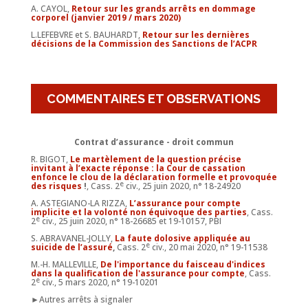
A. CAYOL,
Retour sur les grands arrêts en dommage
corporel (janvier 2019 / mars 2020)
L.LEFEBVRE et S. BAUHARDT,
Retour sur les dernières
décisions de la Commission des Sanctions de l’ACPR
COMMENTAIRES ET OBSERVATIONS
Contrat d’assurance - droit commun
R. BIGOT,
Le martèlement de la question précise
invitant à l’exacte réponse : la Cour de cassation
enfonce le clou de la déclaration formelle et provoquée
e
des risques
!
, Cass. 2
civ., 25 juin 2020, n° 18-24920
A. ASTEGIANO-LA RIZZA,
L’assurance pour compte
implicite et la volonté non équivoque des parties
, Cass.
e
2
civ., 25 juin 2020, n° 18-26685 et 19-10157, PBI
S. ABRAVANEL-JOLLY,
La faute dolosive appliquée au
e
suicide de l’assuré
,
Cass. 2
civ., 20 mai 2020, n° 19-11538
M.-H. MALLEVILLE,
De l'importance du faisceau d'indices
dans la qualification de l'assurance pour compte
, Cass.
e
2
civ., 5 mars 2020, n° 19-10201
►Autres arrêts à signaler