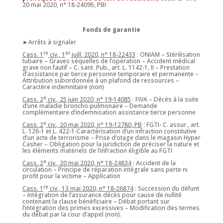
20 mai 2020, n° 18-24095, PBI
Fonds de garantie
►Arrêts à signaler
re
er
Cass. 1
civ., 1
juill. 2020, n° 18-22433
: ONIAM – Stérilisation
tubaire – Graves séquelles de l’opération – Accident médical
grave non fautif – C. sant. Pub., art. L. 1142-1, II – Prestation
d’assistance par tierce personne temporaire et permanente –
Attribution subordonnée à un plafond de ressources –
Caractère indemnitaire (non)
e
Cass. 2
civ., 25 juin 2020, n° 19-14085
: FIVA – Décès à la suite
d’une maladie broncho-pulmonaire – Demande
complémentaire d’indemnisation assistance tierce personne
e
Cass. 2
civ., 20 mai 2020, n° 19-12780, PB
: FGTI- C. assur., art.
L. 126-1 et L. 422-1-Caractérisation d’un infraction constitutive
d’un acte de terrorisme – Prise d’otage dans le magasin Hyper
Casher – Obligation pour la juridiction de préciser la nature et
les éléments matériels de l’infraction éligible au FGTI
e
Cass. 2
civ., 20 mai 2020, n° 18-24834
: Accident de la
circulation – Principe de réparation intégrale sans perte ni
profit pour la victime – Application
re
Cass. 1
civ., 13 mai 2020, n° 18-26874
: Succession du défunt
– Intégration de l’assurance décès pour cause de nullité
contenant la clause bénéficiaire – Débat portant sur
l’intégration des primes excessives – Modification des termes
du débat par la cour d’appel (non).