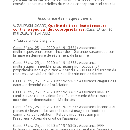
garantie de sa substance – Exclusion de l'essentiel des
conséquences matérielles du vice de conception intellectuelle
Assurance des risques divers
V. ZALEWSKI-SICARD,
Qualité de tiers lésé et recours
e
contre le syndicat des copropriétaires
,
Cass. 2
civ., 20
mai 2020, n° 18-17992
►Autres arrêts à signaler
e
Cass. 2
civ., 25 juin 2020, n° 19-13624
: Assurance
multirisques entreprise – Incendie – Garantie suspendue par
la mise en demeure de règlement de la prime
e
Cass. 2
civ., 25 juin 2020, n° 19-14278
: Assurance
multirisques immeuble propriétaire non occupant /
propriétaire non exploitant – Incendie – Fausse déclaration de
risques – Activité de club de nuit libertin non déclarée
e
Cass. 2
civ., 25 juin 2020, n° 19-15861
: Assurance dégâts des
eaux – Indemnité de dépréciation
e
Cass. 2
civ., 25 juin 2020, n° 19-12301
: Assurance MRH et
Famille avec clause valeur à neuf – Immeuble détruit par un
incendie – Indemnisation – Modalités
e
Cass. 2
civ., 25 juin 2020, n° 19-12023
: Assurance incendie et
pertes de loyers – Location locaux à usage de fonds de
commerce et habitation – Refus d’indemnisation par
l’assureur – Abus de droit de l’assureur
e
Cass. 2
civ., 25 juin 2020, n° 19-15305
: Assurance MRH –
Exclusion dommages provoqués directement par l’assuré –