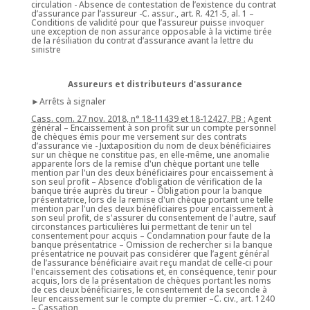
circulation - Absence de contestation de l’existence du contrat
d’assurance par l’assureur -C. assur., art. R. 421-5, al. 1 –
Conditions de validité pour que l’assureur puisse invoquer
une exception de non assurance opposable à la victime tirée
de la résiliation du contrat d’assurance avant la lettre du
sinistre
Assureurs et distributeurs d'assurance
►Arrêts à signaler
Cass. com. 27 nov. 2018, n° 18-11439 et 18-12427, PB :
Agent
général – Encaissement à son profit sur un compte personnel
de chèques émis pour me versement sur des contrats
d’assurance vie - Juxtaposition du nom de deux bénéficiaires
sur un chèque ne constitue pas, en elle-même, une anomalie
apparente lors de la remise d'un chèque portant une telle
mention par l'un des deux bénéficiaires pour encaissement à
son seul profit – Absence d’obligation de vérification de la
banque tirée auprès du tireur – Obligation pour la banque
présentatrice, lors de la remise d'un chèque portant une telle
mention par l'un des deux bénéficiaires pour encaissement à
son seul profit, de s'assurer du consentement de l'autre, sauf
circonstances particulières lui permettant de tenir un tel
consentement pour acquis – Condamnation pour faute de la
banque présentatrice – Omission de rechercher si la banque
présentatrice ne pouvait pas considérer que l’agent général
de l’assurance bénéficiaire avait reçu mandat de celle-ci pour
l'encaissement des cotisations et, en conséquence, tenir pour
acquis, lors de la présentation de chèques portant les noms
de ces deux bénéficiaires, le consentement de la seconde à
leur encaissement sur le compte du premier –C. civ., art. 1240
– Cassation