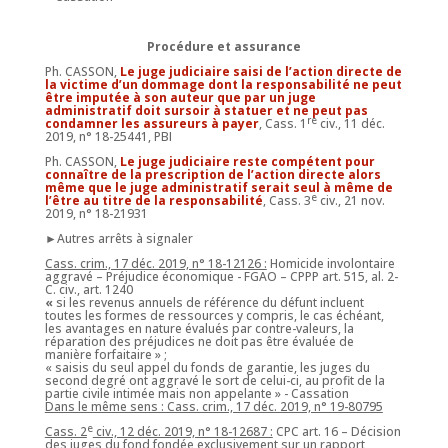
Procédure et assurance
Ph. CASSON,
Le juge judiciaire saisi de l’action directe de
la victime d’un dommage dont la responsabilité ne peut
être imputée à son auteur que par un juge
administratif doit sursoir à statuer et ne peut pas
re
condamner les assureurs à payer
, Cass. 1
civ., 11 déc.
2019, n° 18-25441, PBI
Ph. CASSON,
Le juge judiciaire reste compétent pour
connaître de la prescription de l’action directe alors
même que le juge administratif serait seul à même de
e
l’être au titre de la responsabilité
, Cass. 3
civ., 21 nov.
2019, n° 18-21931
►Autres arrêts à signaler
Cass. crim., 17 déc. 2019, n° 18-12126 :
Homicide involontaire
aggravé – Préjudice économique - FGAO – CPPP art. 515, al. 2-
C. civ., art. 1240
«
si les revenus annuels de référence du défunt incluent
toutes les formes de ressources y compris, le cas échéant,
les avantages en nature évalués par contre-valeurs, la
réparation des préjudices ne doit pas être évaluée de
manière forfaitaire » ;
« saisis du seul appel du fonds de garantie, les juges du
second degré ont aggravé le sort de celui-ci, au profit de la
partie civile intimée mais non appelante » - Cassation
Dans le même sens : Cass. crim., 17 déc. 2019, n° 19-80795
e
Cass. 2
civ., 12 déc. 2019, n° 18-12687 :
CPC art. 16 – Décision
des juges du fond fondée exclusivement sur un rapport