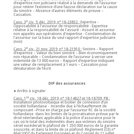
d’expertise non judiciaire réalisé à la demande de l’assureur
pour retenir l’existence d’une fausse déclaration sur la cause
du sinistre – Absence d’autres éléments de preuve –
Cassation.
e
Cass. 3
civ., 5 déc. 2019, n° 18-23852 :
Expertise -
Opposabilité à l'assureur de responsabilité - Expertise
relative à la responsabilité de l'assuré - Assuré et assureur
non appelés aux opérations d'expertise - Condamnation de
l'assureur sur la base du seul rapport d'expertise judiciaire
(non)
e
Cass. 2
civ., 21 nov. 2019, n° 18-21910 :
Sinistre – Rapport
d’expertise – Valeur du bien sinistré – Bien économiquement
non réparable – Condamnation de l’assureur à verser une
indemnité de 13 000 euros – Rapport d’expertise indiquant
une valeur de remplacement à 1 euro – Cassation pour
dénaturation de l’écrit.
DIP des assurances
►Arrêts à signaler
re
Cass. 1
civ., 18 déc. 2019, n° 18-14827 et 18-18709, PB :
Installation photovoltaïque et boitier de connexion d’un
société hollandaise - Incendie due à l’échauffement de
composant –Prise en charge par l’assureur RC de la société
hollandaise dans les limites de la proratisation prévue par le
droit néerlandais applicable à la police d'assurance pour le
cas où le total des indemnités dues aux victimes du sinistre
sériel excéderait le plafond de 1 250 000 euros de la garantie
souscrite, et dans la limite de ce plafond- Règlement (CE) n°
864/2007 du Parlement Européen et du Conseil du 11 juillet