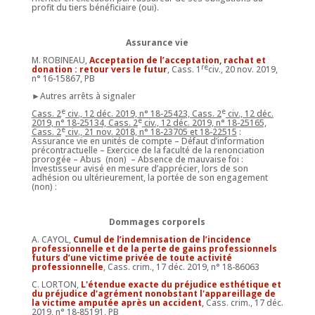
profit du tiers bénéficiaire (oui).
Assurance vie
M. ROBINEAU,
Acceptation de l’acceptation, rachat et
re
donation : retour vers le futur
, Cass. 1
civ., 20 nov. 2019,
n° 16-15867, PB
►Autres arrêts à signaler
e
e
Cass. 2
civ., 12 déc. 2019, n° 18-25423, Cass. 2
civ., 12 déc.
e
2019, n° 18-25134, Cass. 2
civ., 12 déc. 2019, n° 18-25165,
e
Cass. 2
civ., 21 nov. 2018, n° 18-23705 et 18-22515
:
Assurance vie en unités de compte – Défaut d’information
précontractuelle – Exercice de la faculté de la renonciation
prorogée – Abus (non) – Absence de mauvaise foi :
Investisseur avisé en mesure d’apprécier, lors de son
adhésion ou ultérieurement, la portée de son engagement
(non) :
Dommages corporels
A. CAYOL,
Cumul de l’indemnisation de l’incidence
professionnelle et de la perte de gains professionnels
futurs d’une victime privée de toute activité
professionnelle
, Cass. crim., 17 déc. 2019, n° 18-86063
C. LORTON,
L'étendue exacte du préjudice esthétique et
du préjudice d'agrément nonobstant l'appareillage de
la victime amputée après un accident
,
Cass. crim., 17 déc.
2019, n° 18-85191, PB