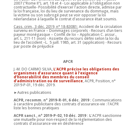
2007 ("Rome II"), art. 18 et 4 - Loi applicable à l'obligation non
contractuelle- Possibilité d’exercer l'action directe, admise par
la loi française, loi du lieu de survenance du dommage, mais
la victime ou son subrogé peut se voir opposer la loi
néerlandaise à laquelle le contrat d'assurance était soumis.
Cass. crim., 3 déc. 2019, n° 18-83081:
Accident de la circulation
survenu en France – Dommages corporels - Recours d’un tiers
payeur monégasque – Conflit de loi – Application C. assur.,
art. L. 211-11 (non) - Assiette du recours défini selon la loi du
lieu de l’accident –L. 5 juill. 1985, art. 31 (application) - Recours
par poste de préjudice
APCR
J.-M. DO CARMO SILVA
,
L’ACPR précise les obligations des
organismes d’assurance quant à l’exigence
d’honorabilité des membres du conseil
d’administration ou de surveillance
, ACPR, Position, n°
2019-P-01, 19 déc. 2019.
►Autres publications
ACPR, recomm. n° 2019-R-01, 6 déc. 2019 :
Communications
à caractère publicitaire des contrats d'assurance-vie : l'ACPR
liste les bonnes pratiques
ACPR sanct., n° 2019-P-02, 10 déc. 2019 : L
'ACPR sanctionne
une mutuelle pour non-respect de la réglementation des
contrats d'assurance-vie en déshérence