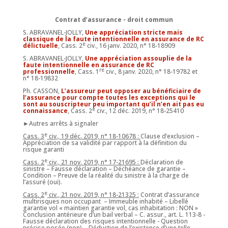
Contrat d’assurance - droit commun
S. ABRAVANEL-JOLLY,
Une appréciation stricte mais
classique de la faute intentionnelle en assurance de RC
e
délictuelle
, Cass. 2
civ., 16 janv. 2020, n° 18-18909
S. ABRAVANEL-JOLLY,
Une appréciation assouplie de la
faute intentionnelle en assurance de RC
re
professionnelle
, Cass. 1
civ., 8 janv. 2020, n° 18-19782 et
n° 18-19832
Ph. CASSON,
L’assureur peut opposer au bénéficiaire de
l’assurance pour compte toutes les exceptions qui le
sont au souscripteur peu important qu’il n’en ait pas eu
e
connaissance
, Cass. 2
civ., 12 déc. 2019, n° 18-25410
►Autres arrêts à signaler
e
Cass. 3
civ., 19 déc. 2019, n° 18-10678 :
Clause d’exclusion –
Appréciation de sa validité par rapport à la définition du
risque garanti
e
Cass. 2
civ., 21 nov. 2019, n° 17-21695 :
Déclaration de
sinistre – Fausse déclaration – Déchéance de garantie –
Condition – Preuve de la réalité du sinistre à la charge de
l’assuré (oui).
e
Cass. 2
civ., 21 nov. 2019, n° 18-21325 :
Contrat d’assurance
multirisques non occupant – Immeuble inhabité – Libellé
garantie vol « maintien garantie vol, cas inhabitation : NON »
Conclusion antérieure d’un bail verbal – C. assur., art. L. 113-8 -
Fausse déclaration des risques intentionnelle - Question
précise posée (non) – Déduction de l’existence d’une telle