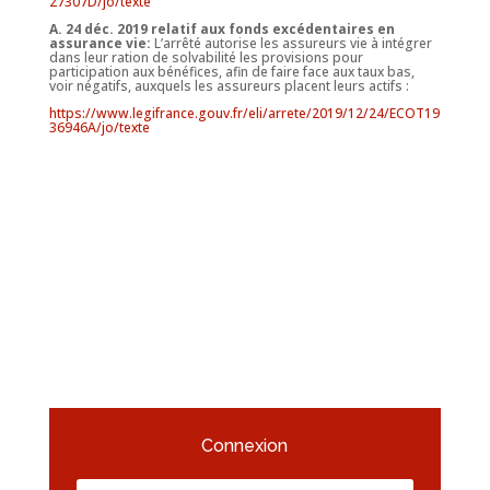
27307D/jo/texte
A.
24 déc. 2019 relatif aux fonds excédentaires en
assurance vie
:
L’arrêté autorise les assureurs vie à intégrer
dans leur ration de solvabilité les provisions pour
participation aux bénéfices, afin de faire face aux taux bas,
voir négatifs, auxquels les assureurs placent leurs actifs :
https://www.legifrance.gouv.fr/eli/arrete/2019/12/24/ECOT19
36946A/jo/texte
Connexion