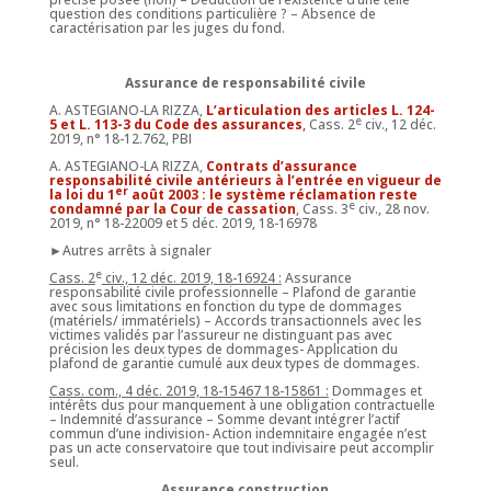
question des conditions particulière ? – Absence de
caractérisation par les juges du fond.
Assurance de responsabilité civile
A. ASTEGIANO-LA RIZZA,
L’articulation des articles L. 124-
e
5 et L. 113-3 du Code des assurances
,
Cass. 2
civ., 12 déc.
2019, n° 18-12.762, PBI
A. ASTEGIANO-LA RIZZA,
Contrats d’assurance
responsabilité civile antérieurs à l’entrée en vigueur de
er
la loi du 1
août 2003 : le système réclamation reste
e
condamné par la Cour de cassation
, Cass. 3
civ., 28 nov.
2019, n° 18-22009 et 5 déc. 2019, 18-16978
►Autres arrêts à signaler
e
Cass. 2
civ., 12 déc. 2019, 18-16924 :
Assurance
responsabilité civile professionnelle – Plafond de garantie
avec sous limitations en fonction du type de dommages
(matériels/ immatériels) – Accords transactionnels avec les
victimes validés par l’assureur ne distinguant pas avec
précision les deux types de dommages- Application du
plafond de garantie cumulé aux deux types de dommages.
Cass. com., 4 déc. 2019, 18-15467 18-15861 :
Dommages et
intérêts dus pour manquement à une obligation contractuelle
– Indemnité d’assurance – Somme devant intégrer l’actif
commun d’une indivision- Action indemnitaire engagée n’est
pas un acte conservatoire que tout indivisaire peut accomplir
seul.
Assurance construction