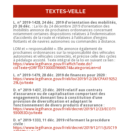
TEXTES-VEILLE
L. n° 2019-1428, 24 déc. 2019 d’orientation des mobilités,
JO 26 déc. :
La loi du 24 décembre 2019 d’orientation des
mobilités annonce de prochaines ordonnances concernant
notamment certaines dispositions relatives à l’indemnisation
d’accidents de la route et relatives à l’utilisation d’engins
flottants et de navires autonomes ou commandés à distance.
LOM et « responsabilité ». Elle annonce également de
prochaines ordonnances sur la responsabilité des véhicules
autonomes et véhicules connectés, et précise celle des cycles
à pédalage assisté. Texte intégral de la loi en suivant ce lien :
https://www.legifrance.gouv.fr/affichTexte.do?
cidTexte=JORFTEXT000039666574&categorieLien=id
L. n° 2019-1479, 28 déc. 2019 de finances pour 2020 :
https://www.legifrance.gouv.fr/eli/loi/2019/12/28/CPAX19252
29L/jo/texte
D.
n° 2019-1437, 23 déc. 2019 relatif aux contrats
d'assurance ou de capitalisation comportant des
engagements donnant lieu à constitution d'une
provision de diversification et adaptant le
fonctionnement de divers produits d'assurance :
https://www.legifrance.gouv.fr/eli/decret/2019/12/23/ECOT1
930053D/jo/texte
D. n° 2019-1333, 11 déc. 2019 réformant la procédure
civile :
https://www.legifrance.gouv.fr/eli/decret/2019/12/11/JUSC19