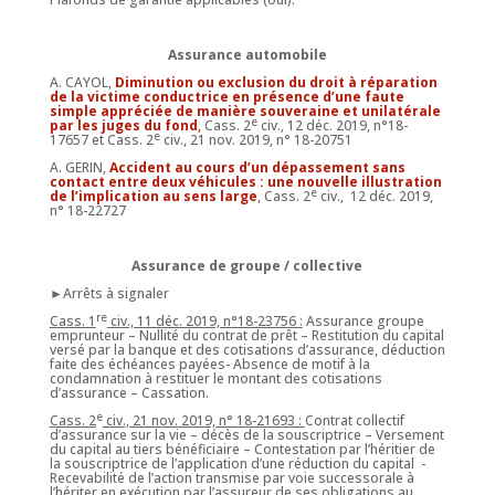
Assurance automobile
A. CAYOL,
Diminution ou exclusion du droit à réparation
de la victime conductrice en présence d’une faute
simple appréciée de manière souveraine et unilatérale
e
par les juges du fond
,
Cass. 2
civ., 12 déc. 2019, n°18-
e
17657 et Cass. 2
civ., 21 nov. 2019, n° 18-20751
A. GERIN,
Accident au cours d’un dépassement sans
contact entre deux véhicules : une nouvelle illustration
e
de l’implication au sens large
, Cass. 2
civ., 12 déc. 2019,
n° 18-22727
Assurance de groupe / collective
►Arrêts à signaler
re
Cass. 1
civ., 11 déc. 2019, n°18-23756 :
Assurance groupe
emprunteur – Nullité du contrat de prêt – Restitution du capital
versé par la banque et des cotisations d’assurance, déduction
faite des échéances payées- Absence de motif à la
condamnation à restituer le montant des cotisations
d’assurance – Cassation.
e
Cass. 2
civ., 21 nov. 2019, n° 18-21693 :
Contrat collectif
d’assurance sur la vie – décès de la souscriptrice – Versement
du capital au tiers bénéficiaire – Contestation par l’héritier de
la souscriptrice de l’application d’une réduction du capital -
Recevabilité de l’action transmise par voie successorale à
l’hériter en exécution par l’assureur de ses obligations au