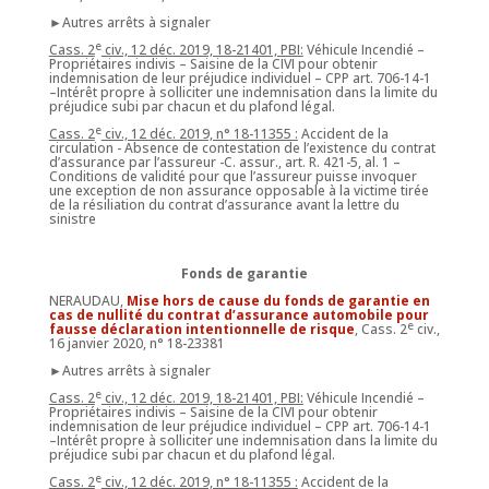
►Autres arrêts à signaler
e
Cass. 2
civ., 12 déc. 2019, 18-21401, PBI:
Véhicule Incendié –
Propriétaires indivis – Saisine de la CIVI pour obtenir
indemnisation de leur préjudice individuel – CPP art. 706-14-1
–Intérêt propre à solliciter une indemnisation dans la limite du
préjudice subi par chacun et du plafond légal.
e
Cass. 2
civ., 12 déc. 2019, n° 18-11355 :
Accident de la
circulation - Absence de contestation de l’existence du contrat
d’assurance par l’assureur -C. assur., art. R. 421-5, al. 1 –
Conditions de validité pour que l’assureur puisse invoquer
une exception de non assurance opposable à la victime tirée
de la résiliation du contrat d’assurance avant la lettre du
sinistre
Fonds de garantie
NERAUDAU,
Mise hors de cause du fonds de garantie en
cas de nullité du contrat d’assurance automobile pour
e
fausse déclaration intentionnelle de risque
, Cass. 2
civ.,
16 janvier 2020, n° 18-23381
►Autres arrêts à signaler
e
Cass. 2
civ., 12 déc. 2019, 18-21401, PBI:
Véhicule Incendié –
Propriétaires indivis – Saisine de la CIVI pour obtenir
indemnisation de leur préjudice individuel – CPP art. 706-14-1
–Intérêt propre à solliciter une indemnisation dans la limite du
préjudice subi par chacun et du plafond légal.
e
Cass. 2
civ., 12 déc. 2019, n° 18-11355 :
Accident de la