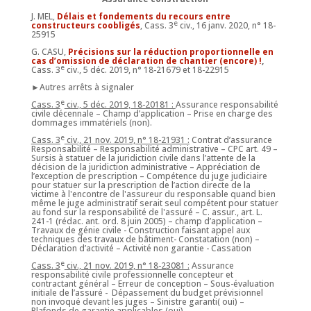
J. MEL,
Délais et fondements du recours entre
e
constructeurs coobligés
, Cass. 3
civ., 16 janv. 2020, n° 18-
25915
G. CASU,
Précisions sur la réduction proportionnelle en
cas d’omission de déclaration de chantier (encore) !
,
e
Cass. 3
civ., 5 déc. 2019, n° 18-21679 et 18-22915
►Autres arrêts à signaler
e
Cass. 3
civ., 5 déc. 2019, 18-20181 :
Assurance responsabilité
civile décennale – Champ d’application – Prise en charge des
dommages immatériels (non).
e
Cass. 3
civ., 21 nov. 2019, n° 18-21931 :
Contrat d’assurance
Responsabilité – Responsabilité administrative – CPC art. 49 –
Sursis à statuer de la juridiction civile dans l’attente de la
décision de la juridiction administrative – Appréciation de
l’exception de prescription – Compétence du juge judiciaire
pour statuer sur la prescription de l’action directe de la
victime à l'encontre de l'assureur du responsable quand bien
même le juge administratif serait seul compétent pour statuer
au fond sur la responsabilité de l'assuré – C. assur., art. L.
241-1 (rédac. ant. ord. 8 juin 2005) – champ d’application –
Travaux de génie civile - Construction faisant appel aux
techniques des travaux de bâtiment- Constatation (non) –
Déclaration d’activité – Activité non garantie - Cassation
e
Cass. 3
civ., 21 nov. 2019, n° 18-23081 :
Assurance
responsabilité civile professionnelle concepteur et
contractant général – Erreur de conception – Sous-évaluation
initiale de l’assuré - Dépassement du budget prévisionnel
non invoqué devant les juges – Sinistre garanti( oui) –
Plafonds de garantie applicables (oui).