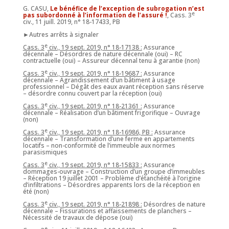
G. CASU,
Le bénéfice de l’exception de subrogation n’est
e
pas subordonné à l’information de l’assuré !
, Cass. 3
civ., 11 juill. 2019, n° 18-17433, PB
►Autres arrêts à signaler
e
Cass. 3
civ., 19 sept. 2019, n° 18-17138 :
Assurance
décennale – Désordres de nature décennale (oui) – RC
contractuelle (oui) – Assureur décennal tenu à garantie (non)
e
Cass. 3
civ., 19 sept. 2019, n° 18-19687 :
Assurance
décennale – Agrandissement d’un bâtiment à usage
professionnel – Dégât des eaux avant réception sans réserve
– désordre connu couvert par la réception (oui)
e
Cass. 3
civ., 19 sept. 2019, n° 18-21361 :
Assurance
décennale – Réalisation d’un bâtiment frigorifique – Ouvrage
(non)
e
Cass. 3
civ., 19 sept. 2019, n° 18-16986, PB :
Assurance
décennale – Transformation d’une ferme en appartements
locatifs – non-conformité de l’immeuble aux normes
parasismiques
e
Cass. 3
civ., 19 sept. 2019, n° 18-15833 :
Assurance
dommages-ouvrage – Construction d’un groupe d’immeubles
– Réception 19 juillet 2001 – Problème d’étanchéité à l’origine
d’infiltrations – Désordres apparents lors de la réception en
été (non)
e
Cass. 3
civ., 19 sept. 2019, n° 18-21898 :
Désordres de nature
décennale – Fissurations et affaissements de planchers –
Nécessité de travaux de dépose (oui)
e