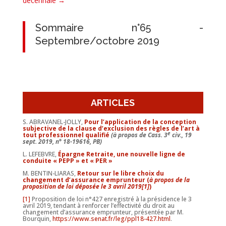
décennale
→
Sommaire n°65 -
Septembre/octobre 2019
ARTICLES
S. ABRAVANEL-JOLLY,
Pour l’application de la conception
subjective de la clause d’exclusion des règles de l’art à
e
tout professionnel qualifié
(à propos de
Cass. 3
civ., 19
sept. 2019, n° 18-19616, PB
)
L. LEFEBVRE,
Épargne Retraite, une nouvelle ligne de
conduite « PEPP » et « PER »
M. BENTIN-LIARAS,
Retour sur le libre choix du
changement d’assurance emprunteur (
à propos de la
proposition de loi déposée le 3 avril 2019[1]
)
[1]
Proposition de loi n°427 enregistré à la présidence le 3
avril 2019, tendant à renforcer l’effectivité du droit au
changement d’assurance emprunteur, présentée par M.
Bourquin,
https://www.senat.fr/leg/ppl18-427.html
.