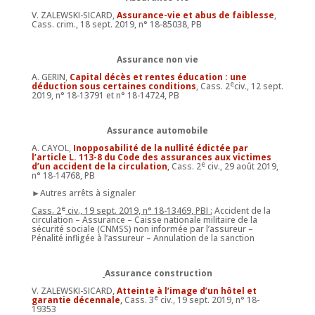
V. ZALEWSKI-SICARD,
Assurance-vie et abus de faiblesse
,
Cass. crim., 18 sept. 2019, n° 18-85038, PB
Assurance non vie
A. GERIN,
Capital décès et rentes éducation : une
e
déduction sous certaines conditions
, Cass. 2
civ., 12 sept.
2019, n° 18-13791 et n° 18-14724, PB
Assurance automobile
A. CAYOL,
Inopposabilité de la nullité édictée par
l’article L. 113-8 du Code des assurances aux victimes
e
d’un accident de la circulation
,
Cass. 2
civ., 29 août 2019,
n° 18-14768, PB
►Autres arrêts à signaler
e
Cass. 2
civ., 19 sept. 2019, n° 18-13469, PBI :
Accident de la
circulation – Assurance – Caisse nationale militaire de la
sécurité sociale (CNMSS) non informée par l’assureur –
Pénalité infligée à l’assureur – Annulation de la sanction
Assurance construction
V. ZALEWSKI-SICARD,
Atteinte à l’image d’un hôtel et
e
garantie décennale
,
Cass. 3
civ., 19 sept. 2019, n° 18-
19353