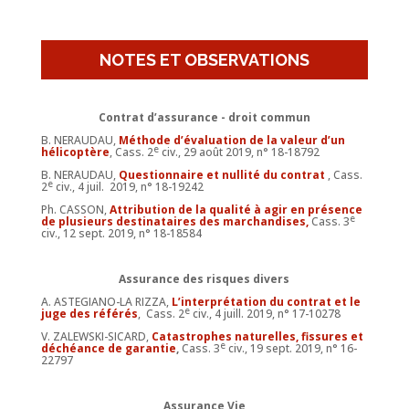
NOTES ET OBSERVATIONS
Contrat d’assurance - droit commun
B. NERAUDAU,
Méthode d’évaluation de la valeur d’un
e
hélicoptère
, Cass. 2
civ., 29 août 2019, n° 18-18792
B. NERAUDAU,
Questionnaire et nullité du contrat
, Cass.
e
2
civ., 4 juil. 2019, n° 18-19242
Ph. CASSON,
Attribution de la qualité à agir en présence
e
de plusieurs destinataires des marchandises
,
Cass. 3
civ., 12 sept. 2019, n° 18-18584
Assurance des risques divers
A. ASTEGIANO-LA RIZZA,
L’interprétation du contrat et le
e
juge des référés
, Cass. 2
civ., 4 juill. 2019, n° 17-10278
V. ZALEWSKI-SICARD,
Catastrophes naturelles, fissures et
e
déchéance de garantie
,
Cass. 3
civ., 19 sept. 2019, n° 16-
22797
Assurance Vie