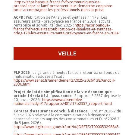
https://acpr.banque-france.fr/fr/communiques-de-
presse/lacpr-et-lamf-presentent-leur-demarche-conjointe-
pour-accompagner-les-professionnels-dans-la-prise
ACPR
: Publication de l'Analyse et Synthèse n° 178 : Les
assureurs santé - prévoyance en France en 2024 : activité,
rentabilité et solvabilité, déc. 2025
:
https://acpr.banque-
france.fr/fr/actualites/publication-de-lanalyse-et-synthese-
ndeg-178-les-assureurs-sante-prevoyance-en-france-en-2024
VEILLE
PLF 2026 :
La garantie émeutes fait son retour via un fonds de
mutualisation adossé à l’Etat :
https://www.senat.fr/amendements/2025-2026/138/Amdt_II-
2336.html
Projet de loi de simplification de la vie économique –
article 14 relatif à l’assurance
: Rapport n° 2357 déposé le
20 janvier 2026 :
https://www.assemblee-
nationale.fr/dyn/17/rapports/481/l17b2357_rapport-fond
Contrat d’assurance conclu à distance
: Ord. n° 2026-2 du
5 janv. 2026 relative à la commercialisation à distance de
services financiers auprès des consommateurs et D. n°2026-3
du 5 janv. 2026 :
https://www.legifrance.gouv.fr/jorf/id/JORFTEXT000053298845
et
https://www.legifrance.gouv.fr/jorf/id/JORFARTI000053299044?