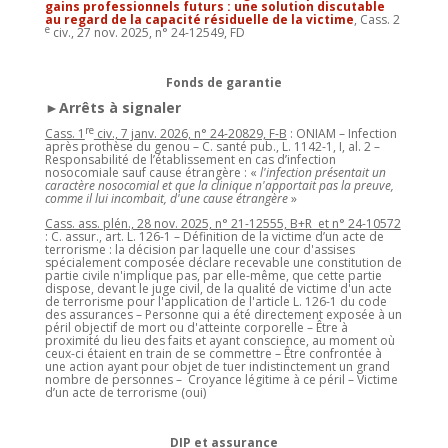
gains professionnels futurs : une solution discutable
au regard de la capacité résiduelle de la victime
, Cass. 2
e
civ., 27 nov. 2025, n° 24-12549, FD
Fonds de garantie
►Arrêts à signaler
re
Cass. 1
civ., 7 janv. 2026, n° 24-20829, F-B
: ONIAM – Infection
après prothèse du genou – C. santé pub., L. 1142-1, I, al. 2 –
Responsabilité de l’établissement en cas d’infection
nosocomiale sauf cause étrangère : «
l'infection présentait un
caractère nosocomial et que la clinique n'apportait pas la preuve,
comme il lui incombait, d'une cause étrangère
»
Cass. ass. plén., 28 nov. 2025, n° 21-12555, B+R et n° 24-10572
: C. assur., art. L. 126-1 – Définition de la victime d’un acte de
terrorisme : la décision par laquelle une cour d'assises
spécialement composée déclare recevable une constitution de
partie civile n'implique pas, par elle-même, que cette partie
dispose, devant le juge civil, de la qualité de victime d'un acte
de terrorisme pour l'application de l'article L. 126-1 du code
des assurances – Personne qui a été directement exposée à un
péril objectif de mort ou d'atteinte corporelle – Être à
proximité du lieu des faits et ayant conscience, au moment où
ceux-ci étaient en train de se commettre – Être confrontée à
une action ayant pour objet de tuer indistinctement un grand
nombre de personnes – Croyance légitime à ce péril – Victime
d’un acte de terrorisme (oui)
DIP et assurance