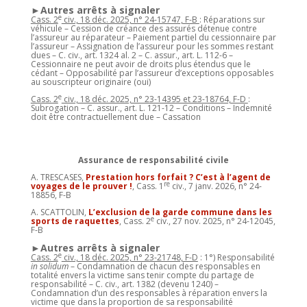
►Autres arrêts à signaler
e
Cass. 2
civ., 18 déc. 2025, n° 24-15747, F-B
: Réparations sur
véhicule – Cession de créance des assurés détenue contre
l’assureur au réparateur – Paiement partiel du cessionnaire par
l’assureur – Assignation de l’assureur pour les sommes restant
dues – C. civ., art. 1324 al. 2 – C. assur., art. L. 112-6 –
Cessionnaire ne peut avoir de droits plus étendus que le
cédant – Opposabilité par l’assureur d’exceptions opposables
au souscripteur originaire (oui)
e
Cass. 2
civ., 18 déc. 2025, n° 23-14395 et 23-18764, F-D
:
Subrogation – C. assur., art. L. 121-12 – Conditions – Indemnité
doit être contractuellement due – Cassation
Assurance de responsabilité civile
A. TRESCASES,
Prestation hors forfait ? C’est à l’agent de
re
voyages de le prouver !
, Cass. 1
civ., 7 janv. 2026, n° 24-
18856, F-B
A. SCATTOLIN,
L’exclusion de la garde commune dans les
e
sports de raquettes
, Cass. 2
civ., 27 nov. 2025, n° 24-12045,
F-B
►Autres arrêts à signaler
e
Cass. 2
civ., 18 déc. 2025, n° 23-21748, F-D
: 1°) Responsabilité
in solidum
– Condamnation de chacun des responsables en
totalité envers la victime sans tenir compte du partage de
responsabilité – C. civ., art. 1382 (devenu 1240) –
Condamnation d’un des responsables à réparation envers la
victime que dans la proportion de sa responsabilité