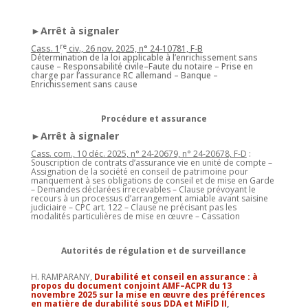
►Arrêt à signaler
re
Cass. 1
civ., 26 nov. 2025, n° 24-10781, F-B
Détermination de la loi applicable à l’enrichissement sans
cause – Responsabilité civile
–Faute du notaire – Prise en
charge par l’assurance RC allemand – Banque –
Enrichissement sans cause
Procédure et assurance
►Arrêt à signaler
Cass. com., 10 déc. 2025, n° 24-20679, n° 24-20678, F-D
:
Souscription de contrats d’assurance vie en unité de compte –
Assignation de la société en conseil de patrimoine pour
manquement à ses obligations de conseil et de mise en Garde
– Demandes déclarées irrecevables – Clause prévoyant le
recours à un processus d’arrangement amiable avant saisine
judiciaire – CPC art. 122 – Clause ne précisant pas les
modalités particulières de mise en œuvre – Cassation
Autorités de régulation et de surveillance
H. RAMPARANY,
Durabilité et conseil en assurance : à
propos du document conjoint AMF–ACPR du 13
novembre 2025 sur la mise en œuvre des préférences
en matière de durabilité sous DDA et MiFID II
,