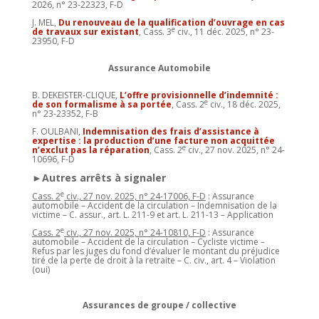
2026, n° 23-22323, F-D
J. MEL,
Du renouveau de la qualification d’ouvrage en cas
e
de travaux sur existant
, Cass. 3
civ., 11 déc. 2025, n° 23-
23950, F-D
Assurance Automobile
B. DEKEISTER-CLIQUE,
L’offre provisionnelle d’indemnité :
e
de son formalisme à sa portée
, Cass. 2
civ., 18 déc. 2025,
n° 23-23352, F-B
F. OULBANI,
Indemnisation des frais d’assistance à
expertise : la production d’une facture non acquittée
e
n’exclut pas la réparation
, Cass. 2
civ., 27 nov. 2025, n° 24-
10696, F-D
►Autres arrêts à signaler
e
Cass. 2
civ., 27 nov. 2025, n° 24-17006, F-D
: Assurance
automobile – Accident de la circulation – Indemnisation de la
victime – C. assur., art. L. 211-9 et art. L. 211-13 – Application
e
Cass. 2
civ., 27 nov. 2025, n° 24-10810, F-D
: Assurance
automobile – Accident de la circulation – Cycliste victime –
Refus par les juges du fond d’évaluer le montant du préjudice
tiré de la perte de droit à la retraite – C. civ., art. 4 – Violation
(oui)
Assurances de groupe / collective