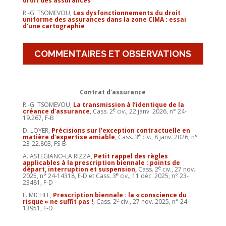
droit des assurances
R.-G. TSOMEVOU,
Les dysfonctionnements du droit
uniforme des assurances dans la zone CIMA : essai
d'une cartographie
COMMENTAIRES ET OBSERVATIONS
Contrat d'assurance
R.-G. TSOMEVOU,
La transmission à l’identique de la
e
créance d’assurance
, Cass. 2
civ., 22 janv. 2026, n° 24-
19.267, F-B
D. LOYER,
Précisions sur l’exception contractuelle en
e
matière d’expertise amiable
, Cass. 3
civ., 8 janv. 2026, n°
23-22.803, FS-B
A. ASTEGIANO-LA RIZZA,
Petit rappel des règles
applicables à la prescription biennale : points de
e
départ, interruption et suspension
,
Cass. 2
civ., 27 nov.
e
2025, n° 24-14318, F-D et Cass. 3
civ., 11 déc. 2025, n° 23-
23481, F-D
F. MICHEL,
Prescription biennale : la « conscience du
e
risque » ne suffit pas !
, Cass. 2
civ., 27 nov. 2025, n° 24-
13951, F-D