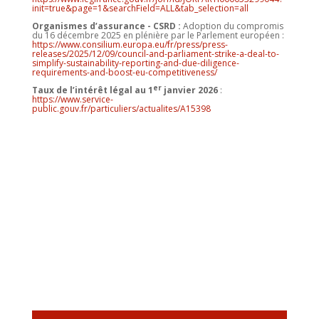
init=true&page=1&searchField=ALL&tab_selection=all
Organismes d’assurance - CSRD :
Adoption du compromis
du 16 décembre 2025 en plénière par le Parlement européen :
https://www.consilium.europa.eu/fr/press/press-
releases/2025/12/09/council-and-parliament-strike-a-deal-to-
simplify-sustainability-reporting-and-due-diligence-
requirements-and-boost-eu-competitiveness/
er
Taux de l’intérêt légal au 1
janvier 2026
:
https://www.service-
public.gouv.fr/particuliers/actualites/A15398