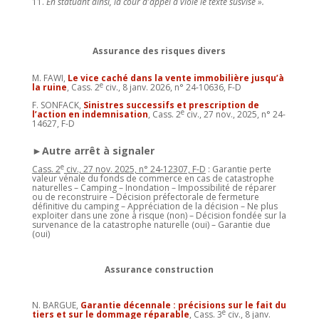
En statuant ainsi, la cour d'appel a violé le texte susvisé ».
Assurance des risques divers
M. FAWI,
Le vice caché dans la vente immobilière jusqu’à
e
la ruine
, Cass. 2
civ., 8 janv. 2026, n° 24-10636, F-D
F. SONFACK,
Sinistres successifs et prescription de
e
l’action en indemnisation
, Cass. 2
civ., 27 nov., 2025, n° 24-
14627, F-D
►Autre arrêt à signaler
e
Cass. 2
civ., 27 nov. 2025, n° 24-12307, F-D
: Garantie perte
valeur vénale du fonds de commerce en cas de catastrophe
naturelles – Camping – Inondation – Impossibilité de réparer
ou de reconstruire – Décision préfectorale de fermeture
définitive du camping – Appréciation de la décision – Ne plus
exploiter dans une zone à risque (non) – Décision fondée sur la
survenance de la catastrophe naturelle (oui) – Garantie due
(oui)
Assurance construction
N. BARGUE,
Garantie décennale : précisions sur le fait du
e
tiers et sur le dommage réparable
, Cass. 3
civ., 8 janv.