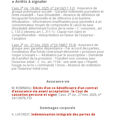
►Arrêts à signaler
e
Cass. 2
civ., 18 déc. 2025, n° 24-16217, F-D
: Assurance de
groupe prévoyance sociale – Garantie indemnité journalière et
rente invalidité – Taux d’invalidité – Absence de définition de
l’incapacité fonctionnelle et de référence à un barème
d’évaluation – Informations insuffisantes pour permettre à un
consommateur moyen de comprendre le calcul du taux
d’invalidité déterminant l’octroi de la rente – C. consomm., art.
L. 133-2 (devenu art. L. 211-1) - Clause non claire et
compréhensible – Interprétation en faveur de l’assureur -
Cassation
e
Cass. 2
civ., 27 nov. 2025, n°23-18857, FS–B
: Assurance de
groupe avec garantie dépendance – Par accord des parties,
constitution d’un fonds contractuel dénommé « provision pour
risque croissant » –- Résiliation par le souscripteur – Demande
du transfert de la provision – Transfert non convenu avec
l’assureur initial – C. civ., art. 1194 – une suite que « l’équité,
l’usage ou la loi » commande ? (non) – Absence de restitution
par l’assureur initial (oui)
Assurance vie
M. ROBINEAU,
Décès d’un co-bénéficiaire d’un contrat
d'assurance vie avant acceptation : la Cour de
e
cassation persiste et sign
e
, Cass. 2
civ., 27 nov. 2025, n°
24-12679, F-D
Dommages corporels
A. LAFOREST,
Indemnisation intégrale des pertes de